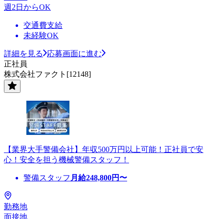
週2日からOK
交通費支給
未経験OK
詳細を見る
応募画面に進む
正社員
株式会社ファクト[12148]
【業界大手警備会社】年収500万円以上可能！正社員で安
心！安全を担う機械警備スタッフ！
警備スタッフ
月給
248,800
円〜
勤務地
面接地