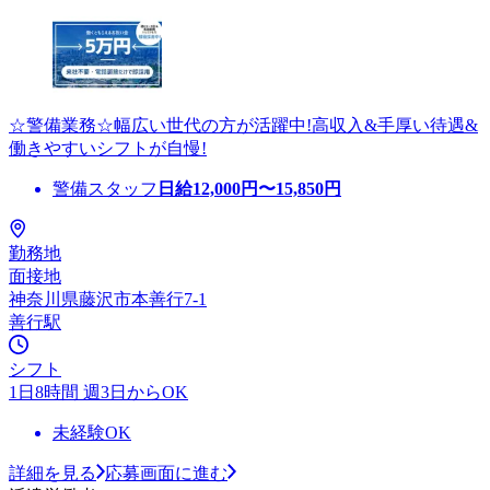
☆警備業務☆幅広い世代の方が活躍中!高収入&手厚い待遇&
働きやすいシフトが自慢!
警備スタッフ
日給
12,000
円〜
15,850
円
勤務地
面接地
神奈川県藤沢市本善行7-1
善行駅
シフト
1日8時間 週3日からOK
未経験OK
詳細を見る
応募画面に進む