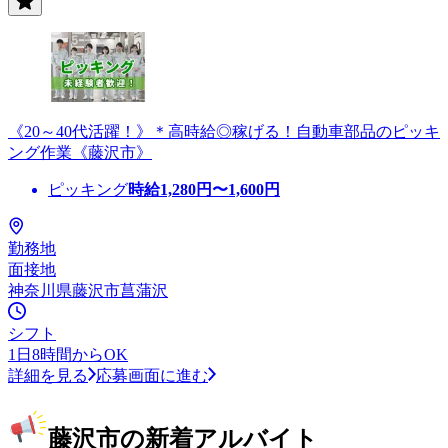
《20～40代活躍！》＊高時給◎稼げる！自動車部品のピッキ
ング作業《藤沢市》
ピッキング
時給
1,280
円〜
1,600
円
勤務地
面接地
神奈川県藤沢市菖蒲沢
シフト
1日8時間からOK
詳細を見る
応募画面に進む
藤沢市の新着アルバイト