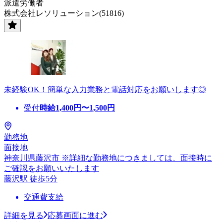
派遣労働者
株式会社レソリューション(51816)
未経験OK！簡単な入力業務と電話対応をお願いします◎
受付
時給
1,400
円〜
1,500
円
勤務地
面接地
神奈川県藤沢市 ※詳細な勤務地につきましては、面接時に
ご確認をお願いいたします
藤沢駅 徒歩5分
交通費支給
詳細を見る
応募画面に進む