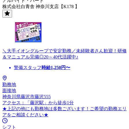
アルバイト・パート
株式会社白青舎 神奈川支店【K178 】
＼大手イオングループで安定勤務／未経験者さん歓迎！研修
＆マニュアル完備◎20～40代活躍中♪
警備スタッフ
時給
1,250
円〜
勤務地
面接地
神奈川県藤沢市藤沢555
アクセス：「藤沢駅」から徒歩1分
★上記の他にも勤務地は多数ございます！ご希望の勤務エリ
アをご相談ください★
シフト