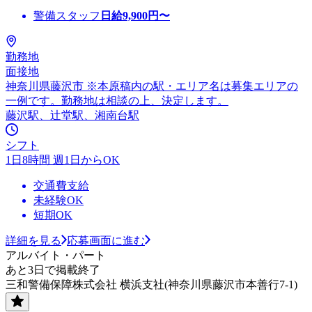
警備スタッフ
日給
9,900
円〜
勤務地
面接地
神奈川県藤沢市 ※本原稿内の駅・エリア名は募集エリアの
一例です。勤務地は相談の上、決定します。
藤沢駅、辻堂駅、湘南台駅
シフト
1日8時間 週1日からOK
交通費支給
未経験OK
短期OK
詳細を見る
応募画面に進む
アルバイト・パート
あと3日で掲載終了
三和警備保障株式会社 横浜支社(神奈川県藤沢市本善行7-1)