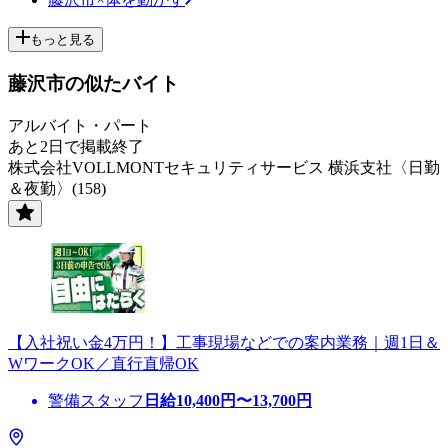
もっと見る
藤沢市の似たバイト
アルバイト・パート
あと2日で掲載終了
株式会社VOLLMONTセキュリティサービス 横浜支社〈日勤
＆夜勤〉(158)
【入社祝い金4万円！】工事現場などでの案内業務｜週1日＆
WワークOK／直行直帰OK
警備スタッフ
日給
10,400
円〜
13,700
円