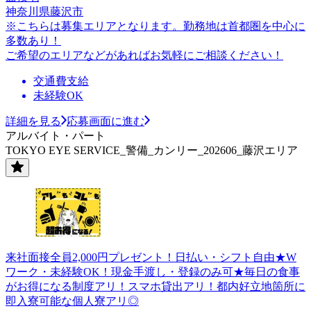
神奈川県藤沢市
※こちらは募集エリアとなります。勤務地は首都圏を中心に
多数あり！
ご希望のエリアなどがあればお気軽にご相談ください！
交通費支給
未経験OK
詳細を見る
応募画面に進む
アルバイト・パート
TOKYO EYE SERVICE_警備_カンリー_202606_藤沢エリア
来社面接全員2,000円プレゼント！日払い・シフト自由★W
ワーク・未経験OK！現金手渡し・登録のみ可★毎日の食事
がお得になる制度アリ！スマホ貸出アリ！都内好立地箇所に
即入寮可能な個人寮アリ◎