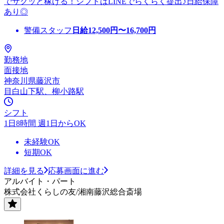
でサクッと稼げる！シフトはLINEでらくらく提出♪日給保障
あり◎
警備スタッフ
日給
12,500
円〜
16,700
円
勤務地
面接地
神奈川県藤沢市
目白山下駅、柳小路駅
シフト
1日8時間 週1日からOK
未経験OK
短期OK
詳細を見る
応募画面に進む
アルバイト・パート
株式会社くらしの友/湘南藤沢総合斎場