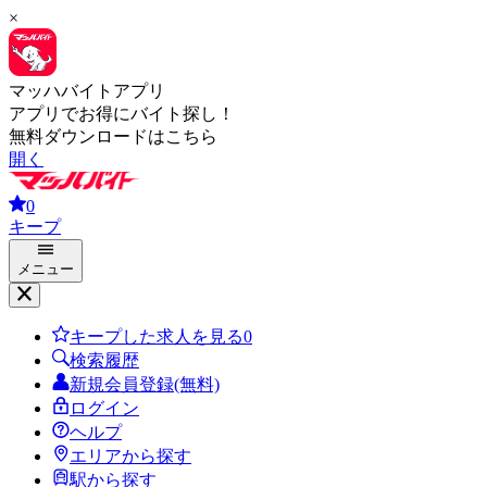
×
マッハバイトアプリ
アプリでお得にバイト探し！
無料ダウンロードはこちら
開く
0
キープ
メニュー
キープした求人を見る
0
検索履歴
新規会員登録(無料)
ログイン
ヘルプ
エリアから探す
駅から探す