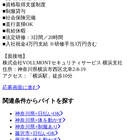
■資格取得支援制度
■制服貸与
■社会保険完備
■直行直帰OK
■有給休暇
■法定研修：3日間／20時間
■入社祝金4万円支給 ※研修手当3万円含む
【面接地】
株式会社VOLLMONTセキュリティサービス 横浜支社
住所：神奈川県横浜市西区北幸2-8-19
アクセス：「横浜駅」徒歩10分
応募画面に進む
関連条件からバイトを探す
神奈川県×日払いOK
神奈川県×体を動かす
神奈川県×制服あり
藤沢市×日払いOK
藤沢市×体を動かす