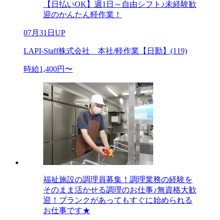
【日払いOK】週1日～自由シフト♪未経験歓
迎のかんたん軽作業！
07月31日UP
LAPI-Staff株式会社 本社/軽作業【日勤】(119)
時給1,400円〜
福祉施設の調理員募集！調理業務の経験を
そのまま活かせる調理のお仕事♪無資格大歓
迎！ブランクがあってもすぐに始められる
お仕事です★