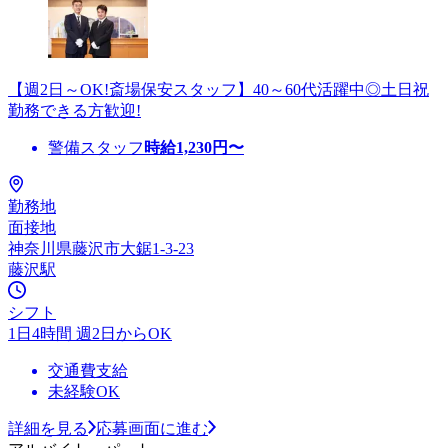
【週2日～OK!斎場保安スタッフ】40～60代活躍中◎土日祝
勤務できる方歓迎!
警備スタッフ
時給
1,230
円〜
勤務地
面接地
神奈川県藤沢市大鋸1-3-23
藤沢駅
シフト
1日4時間 週2日からOK
交通費支給
未経験OK
詳細を見る
応募画面に進む