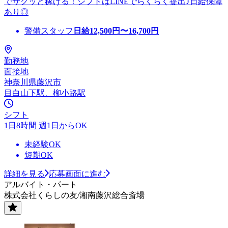
でサクッと稼げる！シフトはLINEでらくらく提出♪日給保障
あり◎
警備スタッフ
日給
12,500
円〜
16,700
円
勤務地
面接地
神奈川県藤沢市
目白山下駅、柳小路駅
シフト
1日8時間 週1日からOK
未経験OK
短期OK
詳細を見る
応募画面に進む
アルバイト・パート
株式会社くらしの友/湘南藤沢総合斎場