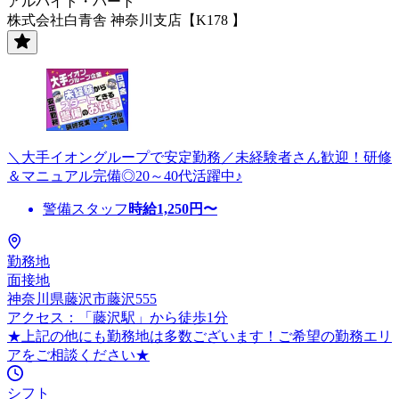
アルバイト・パート
株式会社白青舎 神奈川支店【K178 】
＼大手イオングループで安定勤務／未経験者さん歓迎！研修
＆マニュアル完備◎20～40代活躍中♪
警備スタッフ
時給
1,250
円〜
勤務地
面接地
神奈川県藤沢市藤沢555
アクセス：「藤沢駅」から徒歩1分
★上記の他にも勤務地は多数ございます！ご希望の勤務エリ
アをご相談ください★
シフト