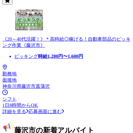
《20～40代活躍！》＊高時給◎稼げる！自動車部品のピッキ
ング作業《藤沢市》
ピッキング
時給
1,280
円〜
1,600
円
勤務地
面接地
神奈川県藤沢市菖蒲沢
シフト
1日8時間からOK
詳細を見る
応募画面に進む
藤沢市の新着アルバイト