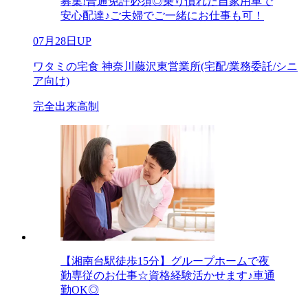
募集!普通免許必須◎乗り慣れた自家用車で
安心配達♪ご夫婦でご一緒にお仕事も可！
07月28日UP
ワタミの宅食 神奈川藤沢東営業所(宅配/業務委託/シニ
ア向け)
完全出来高制
【湘南台駅徒歩15分】グループホームで夜
勤専従のお仕事☆資格経験活かせます♪車通
勤OK◎