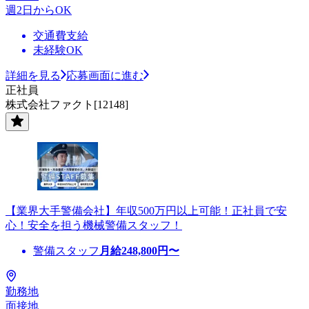
週2日からOK
交通費支給
未経験OK
詳細を見る
応募画面に進む
正社員
株式会社ファクト[12148]
【業界大手警備会社】年収500万円以上可能！正社員で安
心！安全を担う機械警備スタッフ！
警備スタッフ
月給
248,800
円〜
勤務地
面接地