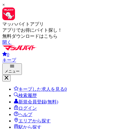
×
マッハバイトアプリ
アプリでお得にバイト探し！
無料ダウンロードはこちら
開く
0
キープ
メニュー
キープした求人を見る
0
検索履歴
新規会員登録(無料)
ログイン
ヘルプ
エリアから探す
駅から探す