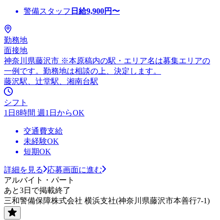
警備スタッフ
日給
9,900
円〜
勤務地
面接地
神奈川県藤沢市 ※本原稿内の駅・エリア名は募集エリアの
一例です。勤務地は相談の上、決定します。
藤沢駅、辻堂駅、湘南台駅
シフト
1日8時間 週1日からOK
交通費支給
未経験OK
短期OK
詳細を見る
応募画面に進む
アルバイト・パート
あと3日で掲載終了
三和警備保障株式会社 横浜支社(神奈川県藤沢市本善行7-1)