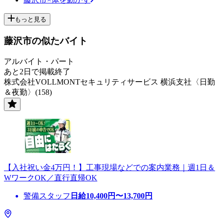
もっと見る
藤沢市の似たバイト
アルバイト・パート
あと2日で掲載終了
株式会社VOLLMONTセキュリティサービス 横浜支社〈日勤
＆夜勤〉(158)
【入社祝い金4万円！】工事現場などでの案内業務｜週1日＆
WワークOK／直行直帰OK
警備スタッフ
日給
10,400
円〜
13,700
円