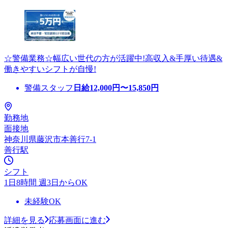
☆警備業務☆幅広い世代の方が活躍中!高収入&手厚い待遇&
働きやすいシフトが自慢!
警備スタッフ
日給
12,000
円〜
15,850
円
勤務地
面接地
神奈川県藤沢市本善行7-1
善行駅
シフト
1日8時間 週3日からOK
未経験OK
詳細を見る
応募画面に進む