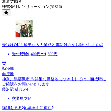
派遣労働者
株式会社レソリューション(51816)
未経験OK！簡単な入力業務と電話対応をお願いします◎
受付
時給
1,400
円〜
1,500
円
勤務地
面接地
神奈川県藤沢市 ※詳細な勤務地につきましては、面接時に
ご確認をお願いいたします
藤沢駅 徒歩5分
交通費支給
詳細を見る
応募画面に進む