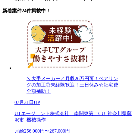
新着案件24件掲載中！
＼大手メーカー／月収26万円可！ベアリン
グの加工◎未経験歓迎！土日休み☆社宅費
全額補助！
07月31日UP
UTエージェント株式会社 南関東第二CU_神奈川県藤
沢市_機械操作
月給256,000円〜267,000円