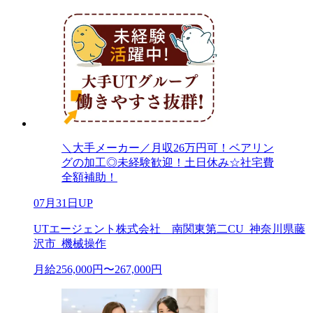
＼大手メーカー／月収26万円可！ベアリン
グの加工◎未経験歓迎！土日休み☆社宅費
全額補助！
07月31日UP
UTエージェント株式会社 南関東第二CU_神奈川県藤
沢市_機械操作
月給256,000円〜267,000円