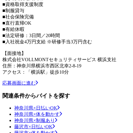
■資格取得支援制度
■制服貸与
■社会保険完備
■直行直帰OK
■有給休暇
■法定研修：3日間／20時間
■入社祝金4万円支給 ※研修手当3万円含む
【面接地】
株式会社VOLLMONTセキュリティサービス 横浜支社
住所：神奈川県横浜市西区北幸2-8-19
アクセス：「横浜駅」徒歩10分
応募画面に進む
関連条件からバイトを探す
神奈川県×日払いOK
神奈川県×体を動かす
神奈川県×制服あり
藤沢市×日払いOK
藤沢市×体を動かす