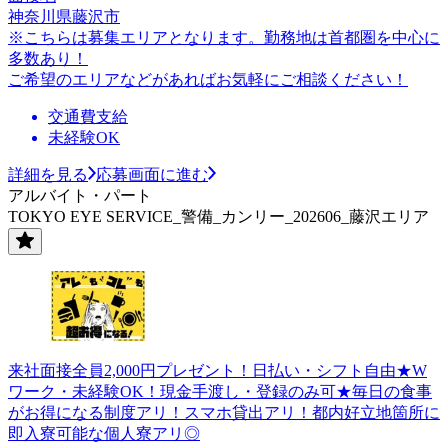
神奈川県藤沢市
※こちらは募集エリアとなります。勤務地は首都圏を中心に
多数あり！
ご希望のエリアなどがあればお気軽にご相談ください！
交通費支給
未経験OK
詳細を見る
応募画面に進む
アルバイト・パート
TOKYO EYE SERVICE_警備_カンリー_202606_藤沢エリア
来社面接全員2,000円プレゼント！日払い・シフト自由★W
ワーク・未経験OK！現金手渡し・登録のみ可★毎日の食事
がお得になる制度アリ！スマホ貸出アリ！都内好立地箇所に
即入寮可能な個人寮アリ◎