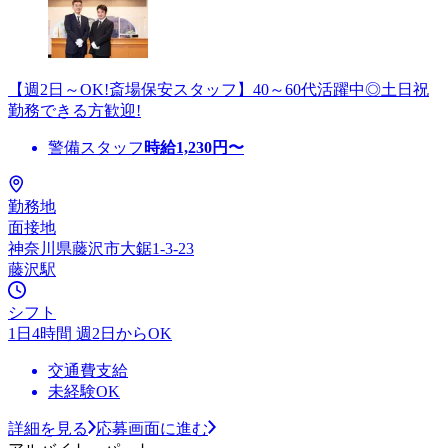
【週2日～OK!斎場保安スタッフ】40～60代活躍中◎土日祝
勤務できる方歓迎!
警備スタッフ
時給
1,230
円〜
勤務地
面接地
神奈川県藤沢市大鋸1-3-23
藤沢駅
シフト
1日4時間 週2日からOK
交通費支給
未経験OK
詳細を見る
応募画面に進む