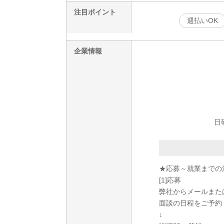
注目ポイント
週払いOK
企業情報
日
★応募～就業までの
[1]応募
弊社からメールまた
面談の日程をご予約
↓