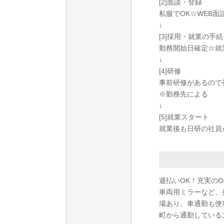
[2]面談・登録
私服でOK☆WEB
↓
[3]採用・就業の手
勤務開始日確定☆就
↓
[4]研修
事前研修があるので
※勤務先による
↓
[5]就業スタート
就業後も日研の社員
週払いOK！充実の
車両用ミラーなど、
場あり、車通勤も便
町から通勤している