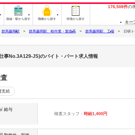
176,508件
の
す
路線・駅から探す
職種から探す
特徴から探す
キー
群馬藤岡駅
群馬藤岡駅、軽作業・製造系
群馬藤岡駅、工場
日研ト
No.3A129-JS)のバイト・パート求人情報
検査
費支給
給与
検査スタッフ：
時給1,400円