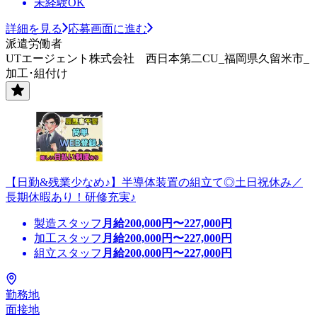
未経験OK
詳細を見る
応募画面に進む
派遣労働者
UTエージェント株式会社 西日本第二CU_福岡県久留米市_
加工･組付け
【日勤&残業少なめ♪】半導体装置の組立て◎土日祝休み／
長期休暇あり！研修充実♪
製造スタッフ
月給
200,000
円〜
227,000
円
加工スタッフ
月給
200,000
円〜
227,000
円
組立スタッフ
月給
200,000
円〜
227,000
円
勤務地
面接地