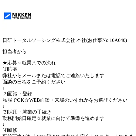
日研トータルソーシング株式会社 本社(お仕事No.10A040)
担当者から
★応募～就業までの流れ
[1]応募
弊社からメールまたは電話でご連絡いたします
面談の日程をご予約ください
↓
[2]面談・登録
私服でOK☆WEB面談・来場のいずれかをお選びください
↓
[3]採用・就業の手続き
勤務開始日確定☆就業に向けて準備を進めます
↓
[4]研修