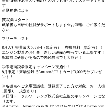
事前研修があるので初めての方でも安心してスタートできま
す
※勤務先による
↓
[5]就業スタート
就業後も日研の社員がサポートします☆お気軽にご相談くだ
さい
フリーテキスト
8月入社特典最大50万円（規定有）！寮費無料（規定有）！
エンジン製造のお仕事！新しい設備が整っている工場です！
配属前に研修があるので未経験者でも大歓迎！
◎来場面談者限定キャンペーン実施中！
8月限定！来場登録でAmazonギフトカード3,000円分プレゼ
ント！
※各拠点へご来場面談後、登録完了した方が対象、お一人様
1回限り（規定あり）
※日研トータルソーシング株式会社主催のキャンペーンにな
ります。
※Amazon、Amazon.co.jp およびそれらのロゴは Amazon.com,