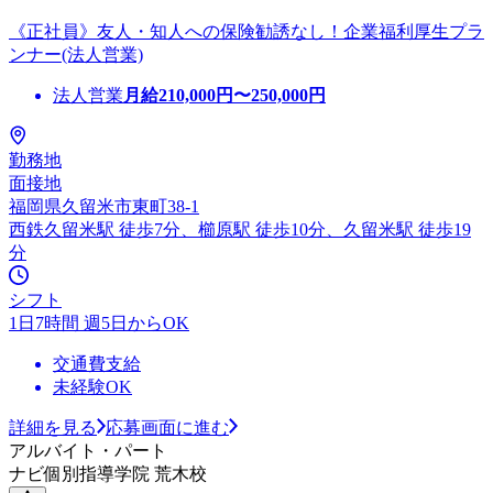
《正社員》友人・知人への保険勧誘なし！企業福利厚生プラ
ンナー(法人営業)
法人営業
月給
210,000
円〜
250,000
円
勤務地
面接地
福岡県久留米市東町38-1
西鉄久留米駅 徒歩7分、櫛原駅 徒歩10分、久留米駅 徒歩19
分
シフト
1日7時間 週5日からOK
交通費支給
未経験OK
詳細を見る
応募画面に進む
アルバイト・パート
ナビ個別指導学院 荒木校