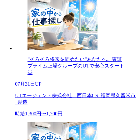
“そろそろ将来を固めたい”あなたへ。東証
プライム上場グループのUTで安心スタート
◎
07月31日UP
UTエージェント株式会社 西日本CS_福岡県久留米市
_製造
時給1,300円〜1,700円