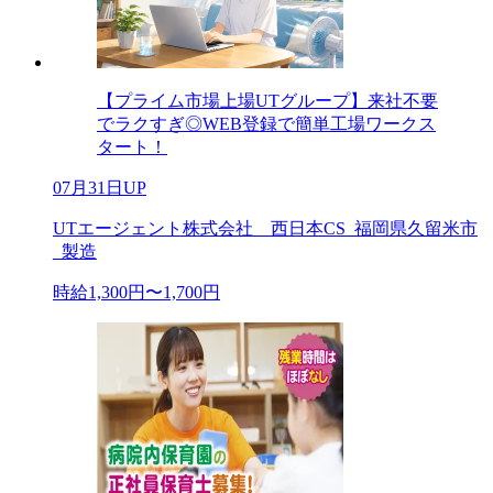
【プライム市場上場UTグループ】来社不要
でラクすぎ◎WEB登録で簡単工場ワークス
タート！
07月31日UP
UTエージェント株式会社 西日本CS_福岡県久留米市
_製造
時給1,300円〜1,700円