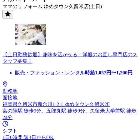
ママのリフォーム ゆめタウン久留米店(土日)
【土日勤務歓迎】趣味を活かせる！洋服のお直し専門店のス
タッフ募集！
販売・ファッション・レンタル
時給
1,057
円〜
1,200
円
勤務地
面接地
福岡県久留米市新合川1-2-1 ゆめタウン久留米2F
宮の陣駅 徒歩9分、五郎丸駅 徒歩9分、久留米大学前駅 徒歩
24分
シフト
1日6時間 週3日からOK