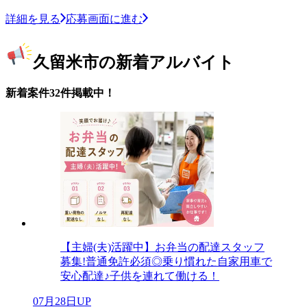
詳細を見る
応募画面に進む
久留米市の新着アルバイト
新着案件32件掲載中！
【主婦(夫)活躍中】お弁当の配達スタッフ
募集!普通免許必須◎乗り慣れた自家用車で
安心配達♪子供を連れて働ける！
07月28日UP