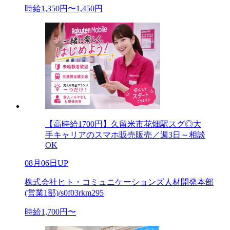
時給1,350円〜1,450円
【高時給1700円】久留米市花畑駅スグ◎大
手キャリアのスマホ販売販売／週3日～相談
OK
08月06日UP
株式会社ヒト・コミュニケーションズ人材開発本部
(営業1部)/s0f03rkm295
時給1,700円〜