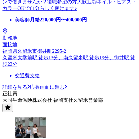
ンで働きませんか？復職希望の方大歓迎◎ネイル・ピアス・
カラーOKで自分らしく働けます♪
美容師
月給
220,000
円〜
400,000
円
勤務地
面接地
福岡県久留米市御井町2295-2
久留米大学前駅 徒歩13分、南久留米駅 徒歩19分、御井駅 徒
歩23分
交通費支給
詳細を見る
応募画面に進む
正社員
大同生命保険株式会社 福岡支社久留米営業部