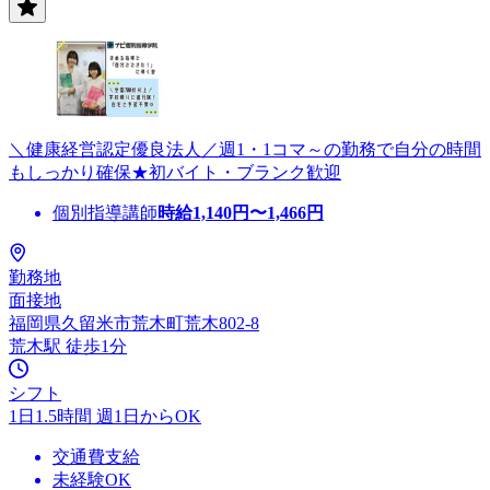
＼健康経営認定優良法人／週1・1コマ～の勤務で自分の時間
もしっかり確保★初バイト・ブランク歓迎
個別指導講師
時給
1,140
円〜
1,466
円
勤務地
面接地
福岡県久留米市荒木町荒木802-8
荒木駅 徒歩1分
シフト
1日1.5時間 週1日からOK
交通費支給
未経験OK