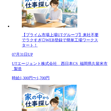
【プライム市場上場UTグループ】来社不要
でラクすぎ◎WEB登録で簡単工場ワークス
タート！
07月31日UP
UTエージェント株式会社 西日本CS_福岡県久留米市
_製造
時給1,300円〜1,700円