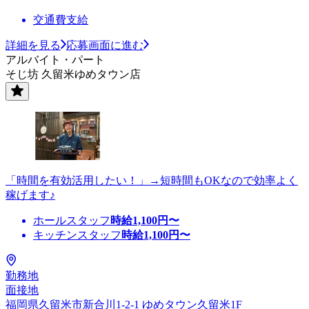
交通費支給
詳細を見る
応募画面に進む
アルバイト・パート
そじ坊 久留米ゆめタウン店
「時間を有効活用したい！」→短時間もOKなので効率よく
稼げます♪
ホールスタッフ
時給
1,100
円〜
キッチンスタッフ
時給
1,100
円〜
勤務地
面接地
福岡県久留米市新合川1-2-1 ゆめタウン久留米1F