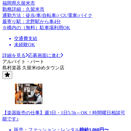
福岡県久留米市
勤務詳細：久留米市
通勤方法：徒歩/車/自転車/バス/電車/バイク
最寄り駅：北野駅から車4分
※構内の（無料）駐車場利用OK
交通費支給
未経験OK
詳細を見る
応募画面に進む
アルバイト・パート
島村楽器 久留米ゆめタウン店
【楽器販売の仕事】週3日・1日5.5h～OK！時間曜日相談可
能です♪
販売・ファッション・レンタル
時給
1,060
円〜