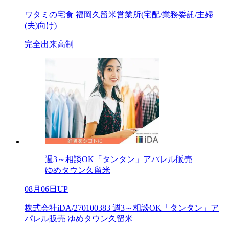
ワタミの宅食 福岡久留米営業所(宅配/業務委託/主婦
(夫)向け)
完全出来高制
週3～相談OK「タンタン」アパレル販売
ゆめタウン久留米
08月06日UP
株式会社iDA/270100383 週3～相談OK「タンタン」ア
パレル販売 ゆめタウン久留米