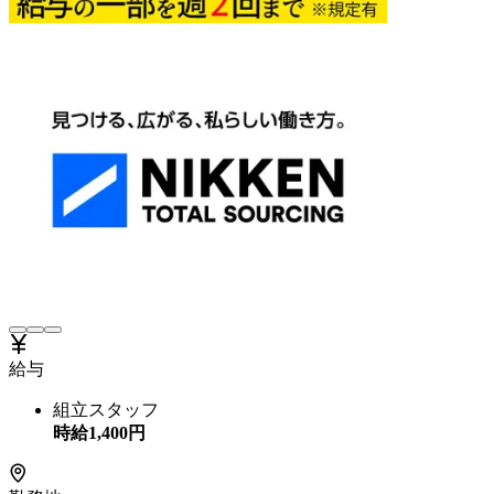
給与
組立スタッフ
時給
1,400
円