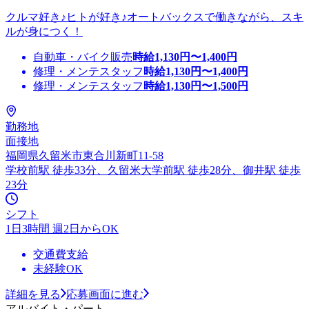
クルマ好き♪ヒトが好き♪オートバックスで働きながら、スキ
ルが身につく！
自動車・バイク販売
時給
1,130
円〜
1,400
円
修理・メンテスタッフ
時給
1,130
円〜
1,400
円
修理・メンテスタッフ
時給
1,130
円〜
1,500
円
勤務地
面接地
福岡県久留米市東合川新町11-58
学校前駅 徒歩33分、久留米大学前駅 徒歩28分、御井駅 徒歩
23分
シフト
1日3時間 週2日からOK
交通費支給
未経験OK
詳細を見る
応募画面に進む
アルバイト・パート