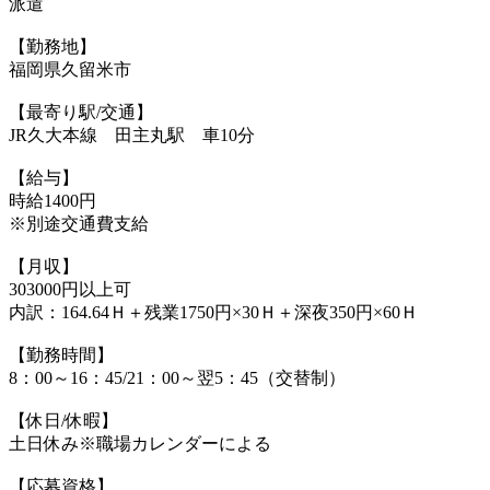
派遣
【勤務地】
福岡県久留米市
【最寄り駅/交通】
JR久大本線 田主丸駅 車10分
【給与】
時給1400円
※別途交通費支給
【月収】
303000円以上可
内訳：164.64Ｈ＋残業1750円×30Ｈ＋深夜350円×60Ｈ
【勤務時間】
8：00～16：45/21：00～翌5：45（交替制）
【休日/休暇】
土日休み※職場カレンダーによる
【応募資格】