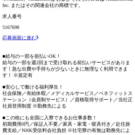
Inc. またはその関連会社の商標です。
求人番号
5167698
応募画面に進む
■給与の一部を前払いOK！
給与の一部を週2回まで受け取れる前払いサービスがありま
す！急な出費や手持ちが少ないときに無理なく利用できま
す！ ※規定有
■安心して働ける福利厚生！
社会保険／有給休暇／メディカルサービス／ベネフィットス
テーション（会員制サービス）／資格取得サポート／当社正
社員登用制度 ※勤務先による
■この他にも全国に入寮できるお仕事多数！
初期費用0円／保証人不要／家具・家電・寝具付き／赴任旅
費支給／NHK受信料会社負担 ※社宅寮の有無は勤務先によ