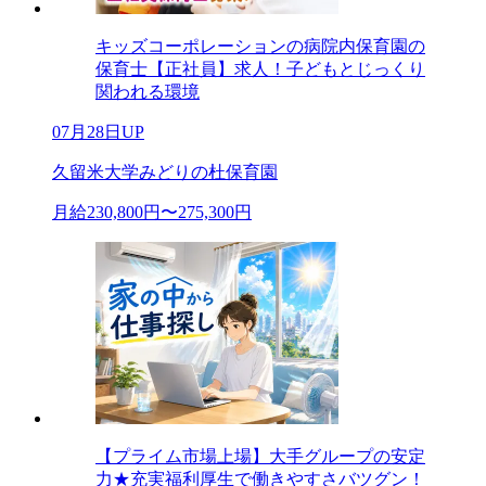
キッズコーポレーションの病院内保育園の
保育士【正社員】求人！子どもとじっくり
関われる環境
07月28日UP
久留米大学みどりの杜保育園
月給230,800円〜275,300円
【プライム市場上場】大手グループの安定
力★充実福利厚生で働きやすさバツグン！