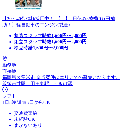
【20～40代積極採用中！！】【土日休み×寮費6万円補
助！】軽自動車のエンジン製造♪
製造スタッフ
時給
1,600
円〜
2,000
円
組立スタッフ
時給
1,600
円〜
2,000
円
検品
時給
1,600
円〜
2,000
円
勤務地
面接地
福岡県久留米市 ※当案件はエリアでの募集となります。
筑後吉井駅、田主丸駅、うきは駅
シフト
1日8時間 週5日からOK
交通費支給
未経験OK
まかないあり