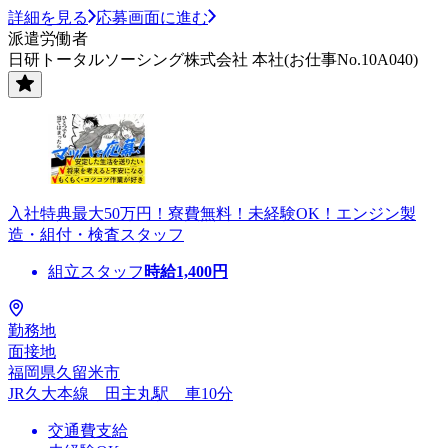
詳細を見る
応募画面に進む
派遣労働者
日研トータルソーシング株式会社 本社(お仕事No.10A040)
入社特典最大50万円！寮費無料！未経験OK！エンジン製
造・組付・検査スタッフ
組立スタッフ
時給
1,400
円
勤務地
面接地
福岡県久留米市
JR久大本線 田主丸駅 車10分
交通費支給