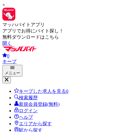
×
マッハバイトアプリ
アプリでお得にバイト探し！
無料ダウンロードはこちら
開く
0
キープ
メニュー
キープした求人を見る
0
検索履歴
新規会員登録(無料)
ログイン
ヘルプ
エリアから探す
駅から探す