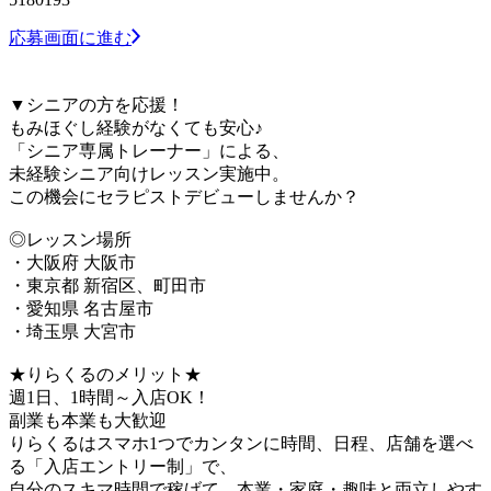
応募画面に進む
▼シニアの方を応援！
もみほぐし経験がなくても安心♪
「シニア専属トレーナー」による、
未経験シニア向けレッスン実施中。
この機会にセラピストデビューしませんか？
◎レッスン場所
・大阪府 大阪市
・東京都 新宿区、町田市
・愛知県 名古屋市
・埼玉県 大宮市
★りらくるのメリット★
週1日、1時間～入店OK！
副業も本業も大歓迎
りらくるはスマホ1つでカンタンに時間、日程、店舗を選べ
る「入店エントリー制」で、
​自分のスキマ時間で稼げて、本業・家庭・趣味と両立しやす