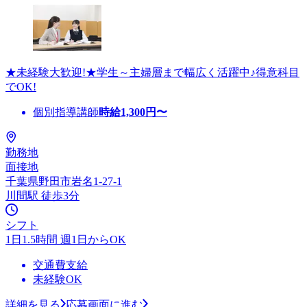
★未経験大歓迎!★学生～主婦層まで幅広く活躍中♪得意科目
でOK!
個別指導講師
時給
1,300
円〜
勤務地
面接地
千葉県野田市岩名1-27-1
川間駅 徒歩3分
シフト
1日1.5時間 週1日からOK
交通費支給
未経験OK
詳細を見る
応募画面に進む