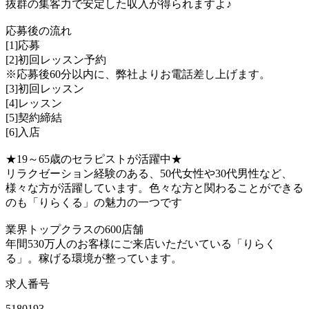
抜群の集客力で安定した収入が得られますよ♪
応募後の流れ
[1]応募
[2]初回レッスン予約
※応募後60分以内に、弊社よりお電話差し上げます。
[3]初回レッスン
[4]レッスン
[5]契約締結
[6]入店
★19～65歳のセラピストが活躍中★
リラクゼーション経験のある、50代女性や30代男性など、
様々な方が活躍しています。色々な方と関わることができる
のも「りらくる」の魅力の一つです
業界トップクラスの600店舗
年間530万人のお客様にご来店いただいている「りらく
る」。稼げる環境が整っています。
求人番号
5180193