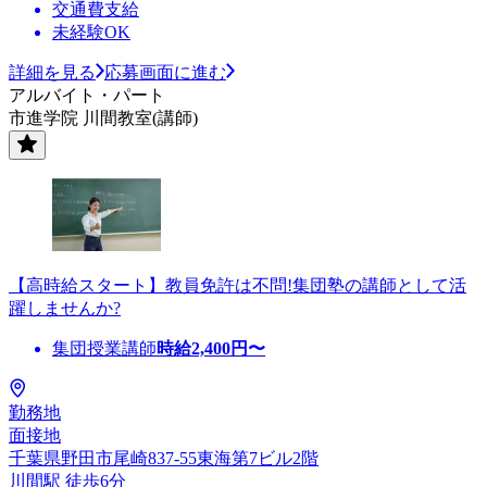
交通費支給
未経験OK
詳細を見る
応募画面に進む
アルバイト・パート
市進学院 川間教室(講師)
【高時給スタート】教員免許は不問!集団塾の講師として活
躍しませんか?
集団授業講師
時給
2,400
円〜
勤務地
面接地
千葉県野田市尾崎837-55東海第7ビル2階
川間駅 徒歩6分