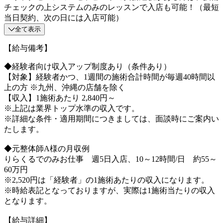
チェックの上システムのみのレッスンで入店も可能！（最短
当日契約、次の日には入店可能）
全て表示
【給与備考】
◆経験者向け収入アップ制度あり（条件あり）
【対象】経験者かつ、1週間の施術合計時間が毎週40時間以
上の方 ※九州、沖縄の店舗を除く
【収入】1施術あたり 2,840円～
※上記は業界トップ水準の収入です。
※詳細な条件・適用期間につきましては、面談時にご案内い
たします。
◆元整体師A様の月収例
りらくるでのみお仕事 週5日入店、10～12時間/日 約55～
60万円
※2,520円は「経験者」の1施術あたりの収入になります。
※時給表記となっておりますが、実際は1施術当たりの収入
となります。
【給与詳細】