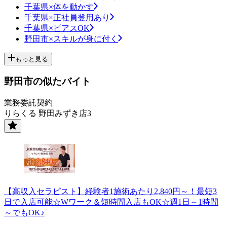
千葉県×体を動かす
千葉県×正社員登用あり
千葉県×ピアスOK
野田市×スキルが身に付く
もっと見る
野田市の似たバイト
業務委託契約
りらくる 野田みずき店3
【高収入セラピスト】経験者1施術あたり2,840円～！最短3
日で入店可能☆Wワーク＆短時間入店もOK☆週1日～1時間
～でもOK♪