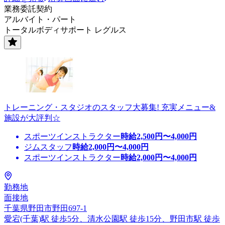
業務委託契約
アルバイト・パート
トータルボディサポート レグルス
トレーニング・スタジオのスタッフ大募集! 充実メニュー&
施設が大評判☆
スポーツインストラクター
時給
2,500
円〜
4,000
円
ジムスタッフ
時給
2,000
円〜
4,000
円
スポーツインストラクター
時給
2,000
円〜
4,000
円
勤務地
面接地
千葉県野田市野田697-1
愛宕(千葉)駅 徒歩5分、清水公園駅 徒歩15分、野田市駅 徒歩