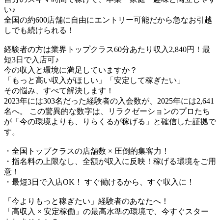
い♪​
全国の約600店舗に自由にエントリー可能だから急なお引越
しでも続けられる！
経験者の方は業界トップクラス60分あたり収入2,840円！最
短3日で入店可♪
今の収入と環境に満足していますか？
「もっと高い収入がほしい」「安定して稼ぎたい」
その悩み、すべて解決します！
2023年には303名だった経験者の入会数が、2025年には2,641
名へ。 この驚異的な数字は、リラクゼーションのプロたち
が「今の環境よりも、りらくるが稼げる」と確信した証拠で
す。
・全国トップクラスの店舗数 × 圧倒的集客力！
・指名料の上限なし、全額が収入に反映！稼げる環境をご用
意！
・最短3日で入店OK！ すぐ働けるから、すぐ収入に！
「今よりもっと稼ぎたい」経験者のあなたへ！
「高収入 × 安定稼働」の最高水準の環境で、今すぐスター