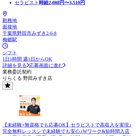
セラピスト
時給
2,088
円〜
3,510
円
勤務地
面接地
千葉県野田市みずき2-6-8
梅郷駅
シフト
1日1時間 週1日からOK
詳細を見る
応募画面に進む
業務委託契約
りらくる 野田みずき店
【未経験×無資格でも応募OK】セラピストで高収入を実現♪
完全無料レッスンで未経験でも安心♪Wワーク&短時間入店