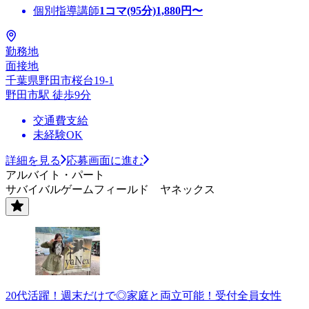
個別指導講師
1コマ(95分)
1,880
円〜
勤務地
面接地
千葉県野田市桜台19-1
野田市駅 徒歩9分
交通費支給
未経験OK
詳細を見る
応募画面に進む
アルバイト・パート
サバイバルゲームフィールド ヤネックス
20代活躍！週末だけで◎家庭と両立可能！受付全員女性