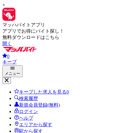
×
マッハバイトアプリ
アプリでお得にバイト探し！
無料ダウンロードはこちら
開く
0
キープ
メニュー
キープした求人を見る
0
検索履歴
新規会員登録(無料)
ログイン
ヘルプ
エリアから探す
駅から探す