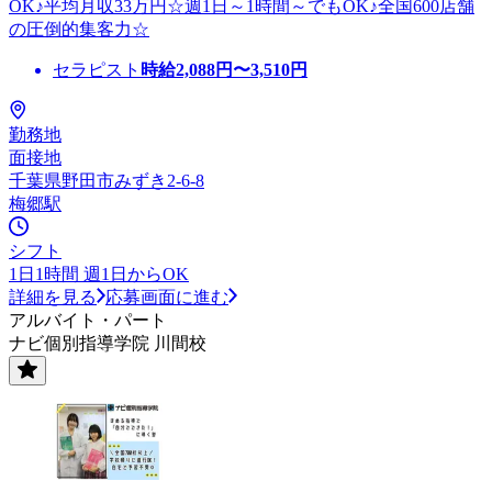
OK♪平均月収33万円☆週1日～1時間～でもOK♪全国600店舗
の圧倒的集客力☆
セラピスト
時給
2,088
円〜
3,510
円
勤務地
面接地
千葉県野田市みずき2-6-8
梅郷駅
シフト
1日1時間 週1日からOK
詳細を見る
応募画面に進む
アルバイト・パート
ナビ個別指導学院 川間校