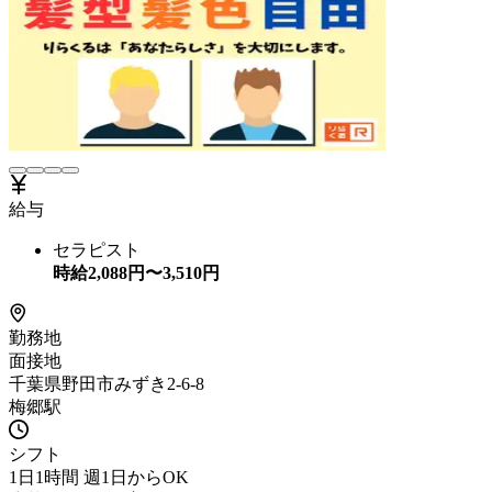
給与
セラピスト
時給
2,088
円〜
3,510
円
勤務地
面接地
千葉県野田市みずき2-6-8
梅郷駅
シフト
1日1時間 週1日からOK