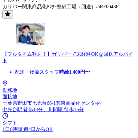
アルバイト・パート
ガリバー関東商品化ｾﾝﾀｰ整備工場（回送）/5RF0048F
【フルタイム歓迎！】ガリバーで未経験OKな回送アルバイ
ト
配送・物流スタッフ
時給
1,400
円〜
勤務地
面接地
千葉県野田市七光台66-1関東商品化センタ-内
七光台駅 徒歩13分、川間駅 徒歩16分
シフト
1日6時間 週4日からOK