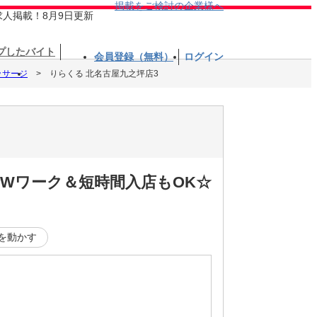
掲載をご検討の企業様へ
求人掲載！8月9日更新
プしたバイト
会員登録（無料）
ログイン
ッサージ
りらくる 北名古屋九之坪店3
☆Wワーク＆短時間入店もOK☆
を動かす