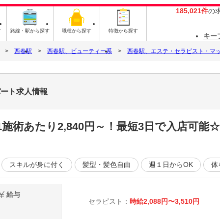
185,021件
の
す
路線・駅から探す
職種から探す
特徴から探す
キー
西春駅
西春駅、ビューティー系
西春駅、エステ・セラピスト・マ
パート求人情報
施術あたり2,840円～！最短3日で入店可能
スキルが身に付く
髪型・髪色自由
週１日からOK
体
給与
セラピスト：
時給2,088円〜3,510円