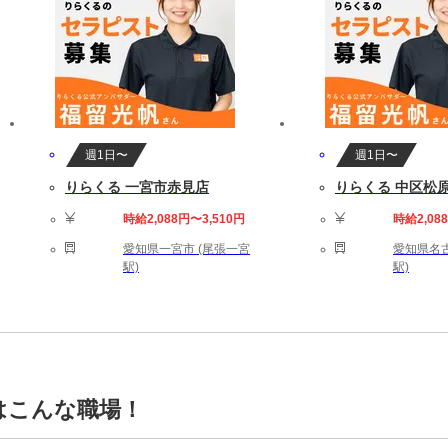
週1日〜
週1日〜
りらくる 一宮市赤見店
りらくる 中区松原
時給2,088円〜3,510円
時給2,08
愛知県一宮市 (尾張一宮
愛知県名古
駅)
駅)
はこんな職場！