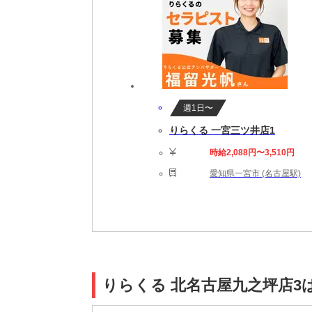
週1日〜
りらくる 一宮三ツ井店1
時給2,088円〜3,510円
愛知県一宮市 (名古屋駅)
りらくる 北名古屋九之坪店3