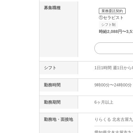
募集職種
業務委託契約
①セラピスト
シフト制
時給
2,088
円〜
3,5
シフト
1日1時間 週1日から
勤務時間
9時00分〜24時00分
勤務期間
6ヶ月以上
勤務地・面接地
りらくる 北名古屋九
愛知県北名古屋市九之