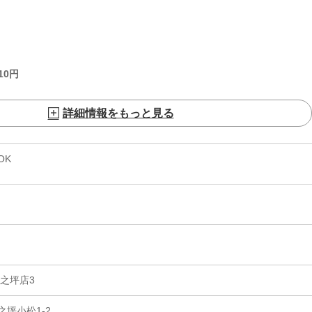
10
円
詳細情報をもっと見る
OK
之坪店3
坪小松1-2