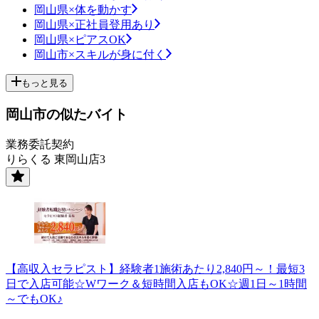
岡山県×体を動かす
岡山県×正社員登用あり
岡山県×ピアスOK
岡山市×スキルが身に付く
もっと見る
岡山市の似たバイト
業務委託契約
りらくる 東岡山店3
【高収入セラピスト】経験者1施術あたり2,840円～！最短3
日で入店可能☆Wワーク＆短時間入店もOK☆週1日～1時間
～でもOK♪