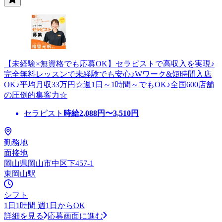
【未経験×無資格でも応募OK】セラピストで高収入を実現♪
完全無料レッスンで未経験でも安心♪Wワーク&短時間入店
OK♪平均月収33万円☆週1日～1時間～でもOK♪全国600店舗
の圧倒的集客力☆
セラピスト
時給
2,088
円〜
3,510
円
勤務地
面接地
岡山県岡山市中区下457-1
東岡山駅
シフト
1日1時間 週1日からOK
詳細を見る
応募画面に進む