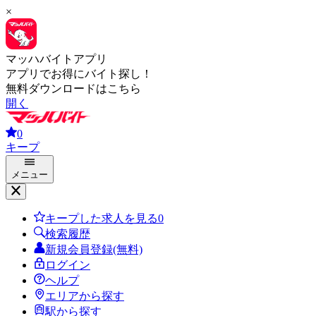
×
マッハバイトアプリ
アプリでお得にバイト探し！
無料ダウンロードはこちら
開く
0
キープ
メニュー
キープした求人を見る
0
検索履歴
新規会員登録(無料)
ログイン
ヘルプ
エリアから探す
駅から探す