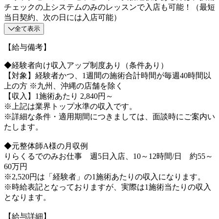
チェックの上システムのみのレッスンで入店も可能！（最短
当日契約、次の日には入店可能）
全て表示
【給与備考】
◆経験者向け収入アップ制度あり（条件あり）
【対象】経験者かつ、1週間の施術合計時間が毎週40時間以
上の方 ※九州、沖縄の店舗を除く
【収入】1施術あたり 2,840円～
※上記は業界トップ水準の収入です。
※詳細な条件・適用期間につきましては、面談時にご案内い
たします。
◆元整体師A様の月収例
りらくるでのみお仕事 週5日入店、10～12時間/日 約55～
60万円
※2,520円は「経験者」の1施術あたりの収入になります。
※時給表記となっておりますが、実際は1施術当たりの収入
となります。
【給与詳細】