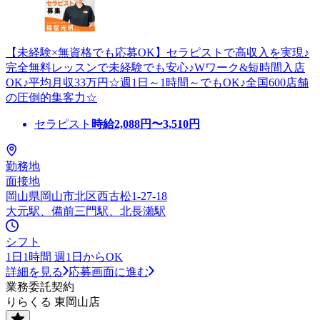
【未経験×無資格でも応募OK】セラピストで高収入を実現♪
完全無料レッスンで未経験でも安心♪Wワーク&短時間入店
OK♪平均月収33万円☆週1日～1時間～でもOK♪全国600店舗
の圧倒的集客力☆
セラピスト
時給
2,088
円〜
3,510
円
勤務地
面接地
岡山県岡山市北区西古松1-27-18
大元駅、備前三門駅、北長瀬駅
シフト
1日1時間 週1日からOK
詳細を見る
応募画面に進む
業務委託契約
りらくる 東岡山店