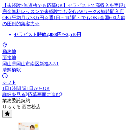
【未経験×無資格でも応募OK】セラピストで高収入を実現♪
完全無料レッスンで未経験でも安心♪Wワーク&短時間入店
OK♪平均月収33万円☆週1日～1時間～でもOK♪全国600店舗
の圧倒的集客力☆
セラピスト
時給
2,088
円〜
3,510
円
勤務地
面接地
岡山県岡山市南区新福2-2-1
清輝橋駅
シフト
1日1時間 週1日からOK
詳細を見る
応募画面に進む
業務委託契約
りらくる 西古松店