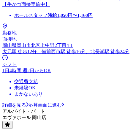
【牛かつ面接実施中】
ホールスタッフ
時給
1,050
円〜
1,160
円
勤務地
面接地
岡山県岡山市北区上中野2丁目4-1
大元駅 徒歩12分、備前西市駅 徒歩16分、北長瀬駅 徒歩24分
シフト
1日4時間 週2日からOK
交通費支給
未経験OK
まかないあり
詳細を見る
応募画面に進む
アルバイト・パート
エヴァホール 岡山店