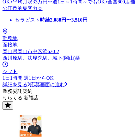
OK♪平均月収33万円☆週1日～1時間～でもOK♪全国600店舗
の圧倒的集客力☆
セラピスト
時給
2,088
円〜
3,510
円
勤務地
面接地
岡山県岡山市中区浜620-2
西川原駅、法界院駅、城下(岡山)駅
シフト
1日1時間 週1日からOK
詳細を見る
応募画面に進む
業務委託契約
りらくる 新福店