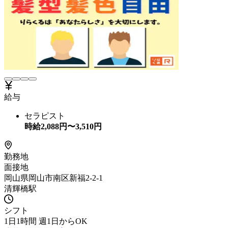
給与
セラピスト
時給
2,088
円〜
3,510
円
勤務地
面接地
岡山県岡山市南区新福2-2-1
清輝橋駅
シフト
1日1時間 週1日からOK