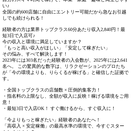
い♪​
全国の約600店舗に自由にエントリー可能だから急なお引越
しでも続けられる！
経験者の方は業界トップクラス60分あたり収入2,840円！最
短3日で入店可♪
今の収入と環境に満足していますか？
「もっと高い収入がほしい」「安定して稼ぎたい」
その悩み、すべて解決します！
2023年には303名だった経験者の入会数が、2025年には2,641
名へ。 この驚異的な数字は、リラクゼーションのプロたち
が「今の環境よりも、りらくるが稼げる」と確信した証拠で
す。
・全国トップクラスの店舗数 × 圧倒的集客力！
・指名料の上限なし、全額が収入に反映！稼げる環境をご用
意！
・最短3日で入店OK！ すぐ働けるから、すぐ収入に！
「今よりもっと稼ぎたい」経験者のあなたへ！
「高収入 × 安定稼働」の最高水準の環境で、今すぐスター