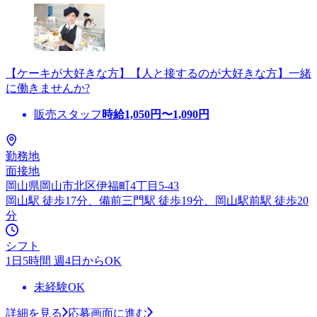
【ケーキが大好きな方】【人と接するのが大好きな方】一緒
に働きませんか?
販売スタッフ
時給
1,050
円〜
1,090
円
勤務地
面接地
岡山県岡山市北区伊福町4丁目5-43
岡山駅 徒歩17分、備前三門駅 徒歩19分、岡山駅前駅 徒歩20
分
シフト
1日5時間 週4日からOK
未経験OK
詳細を見る
応募画面に進む