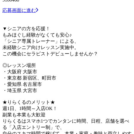
応募画面に進む
▼シニアの方を応援！
もみほぐし経験がなくても安心♪
「シニア専属トレーナー」による、
未経験シニア向けレッスン実施中。
この機会にセラピストデビューしませんか？
◎レッスン場所
・大阪府 大阪市
・東京都 新宿区、町田市
・愛知県 名古屋市
・埼玉県 大宮市
★りらくるのメリット★
週1日、1時間～入店OK！
副業も本業も大歓迎
りらくるはスマホ1つでカンタンに時間、日程、店舗を選べ
る「入店エントリー制」で、
​自分のスキマ時間で稼げて、本業・家庭・趣味と両立しやす