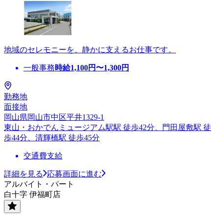
地域のセレモニーを、静かに支えるお仕事です。
一般事務
時給
1,100
円〜
1,300
円
勤務地
面接地
岡山県岡山市中区平井1329-1
東山・おかでんミュージアム駅駅 徒歩42分、門田屋敷駅 徒
歩44分、清輝橋駅 徒歩45分
交通費支給
詳細を見る
応募画面に進む
アルバイト・パート
白十字 伊福町店