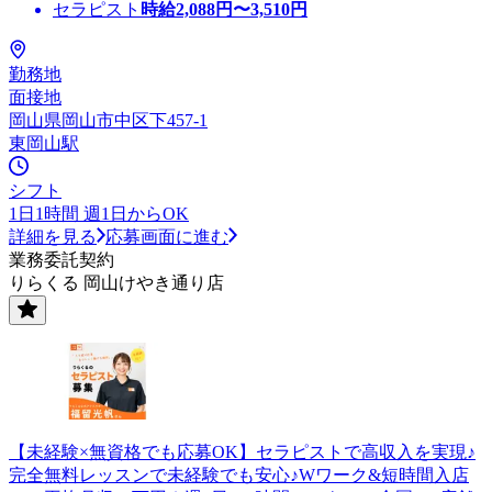
セラピスト
時給
2,088
円〜
3,510
円
勤務地
面接地
岡山県岡山市中区下457-1
東岡山駅
シフト
1日1時間 週1日からOK
詳細を見る
応募画面に進む
業務委託契約
りらくる 岡山けやき通り店
【未経験×無資格でも応募OK】セラピストで高収入を実現♪
完全無料レッスンで未経験でも安心♪Wワーク&短時間入店