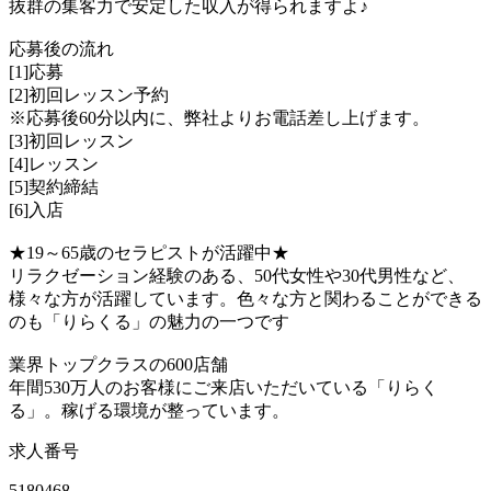
抜群の集客力で安定した収入が得られますよ♪
応募後の流れ
[1]応募
[2]初回レッスン予約
※応募後60分以内に、弊社よりお電話差し上げます。
[3]初回レッスン
[4]レッスン
[5]契約締結
[6]入店
★19～65歳のセラピストが活躍中★
リラクゼーション経験のある、50代女性や30代男性など、
様々な方が活躍しています。色々な方と関わることができる
のも「りらくる」の魅力の一つです
業界トップクラスの600店舗
年間530万人のお客様にご来店いただいている「りらく
る」。稼げる環境が整っています。
求人番号
5180468