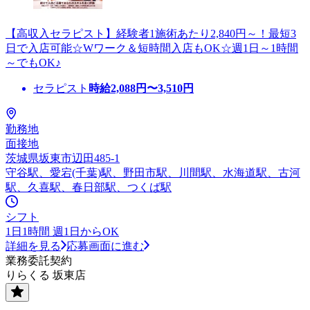
【高収入セラピスト】経験者1施術あたり2,840円～！最短3
日で入店可能☆Wワーク＆短時間入店もOK☆週1日～1時間
～でもOK♪
セラピスト
時給
2,088
円〜
3,510
円
勤務地
面接地
茨城県坂東市辺田485-1
守谷駅、愛宕(千葉)駅、野田市駅、川間駅、水海道駅、古河
駅、久喜駅、春日部駅、つくば駅
シフト
1日1時間 週1日からOK
詳細を見る
応募画面に進む
業務委託契約
りらくる 坂東店