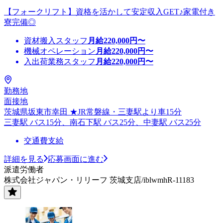
【フォークリフト】資格を活かして安定収入GET♪家電付き
寮完備◎
資材搬入スタッフ
月給
220,000
円〜
機械オペレーション
月給
220,000
円〜
入出荷業務スタッフ
月給
220,000
円〜
勤務地
面接地
茨城県坂東市幸田 ★JR常磐線・三妻駅より車15分
三妻駅 バス15分、南石下駅 バス25分、中妻駅 バス25分
交通費支給
詳細を見る
応募画面に進む
派遣労働者
株式会社ジャパン・リリーフ 茨城支店/iblwmhR-11183