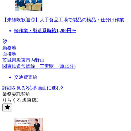
【未経験歓迎◎】大手食品工場で製品の検品・仕分け作業
軽作業・製造系
時給
1,200
円〜
勤務地
面接地
茨城県坂東市内野山
関東鉄道常総線 三妻駅 (車15分)
交通費支給
詳細を見る
応募画面に進む
業務委託契約
りらくる 坂東店3