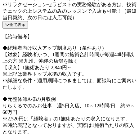
※リラクゼーションセラピストの実務経験がある方は、技術
チェックの上システムのみのレッスンで入店も可能！（最短
当日契約、次の日には入店可能）
全て表示
【給与備考】
◆経験者向け収入アップ制度あり（条件あり）
【対象】経験者かつ、1週間の施術合計時間が毎週40時間以
上の方 ※九州、沖縄の店舗を除く
【収入】1施術あたり 2,840円～
※上記は業界トップ水準の収入です。
※詳細な条件・適用期間につきましては、面談時にご案内い
たします。
◆元整体師A様の月収例
りらくるでのみお仕事 週5日入店、10～12時間/日 約55～
60万円
※2,520円は「経験者」の1施術あたりの収入になります。
※時給表記となっておりますが、実際は1施術当たりの収入
となります。