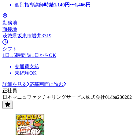
個別指導講師
時給
1,140
円〜
1,466
円
勤務地
面接地
茨城県坂東市岩井3319
シフト
1日1.5時間 週1日からOK
交通費支給
未経験OK
詳細を見る
応募画面に進む
正社員
日本マニュファクチャリングサービス株式会社01/iba230202