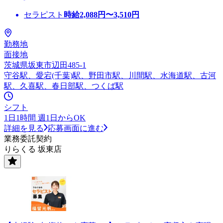
セラピスト
時給
2,088
円〜
3,510
円
勤務地
面接地
茨城県坂東市辺田485-1
守谷駅、愛宕(千葉)駅、野田市駅、川間駅、水海道駅、古河
駅、久喜駅、春日部駅、つくば駅
シフト
1日1時間 週1日からOK
詳細を見る
応募画面に進む
業務委託契約
りらくる 坂東店