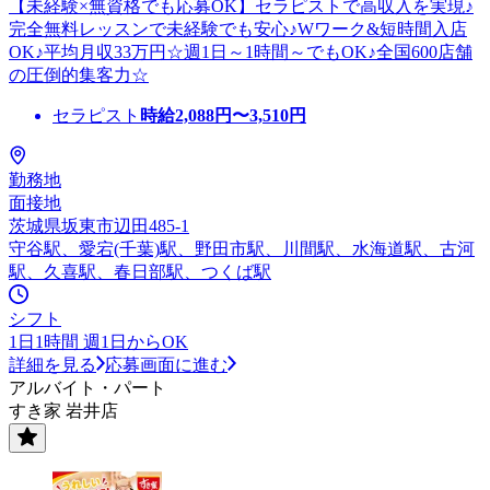
【未経験×無資格でも応募OK】セラピストで高収入を実現♪
完全無料レッスンで未経験でも安心♪Wワーク&短時間入店
OK♪平均月収33万円☆週1日～1時間～でもOK♪全国600店舗
の圧倒的集客力☆
セラピスト
時給
2,088
円〜
3,510
円
勤務地
面接地
茨城県坂東市辺田485-1
守谷駅、愛宕(千葉)駅、野田市駅、川間駅、水海道駅、古河
駅、久喜駅、春日部駅、つくば駅
シフト
1日1時間 週1日からOK
詳細を見る
応募画面に進む
アルバイト・パート
すき家 岩井店