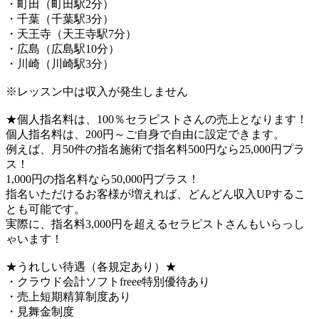
・町田（町田駅2分）
・千葉（千葉駅3分）
・天王寺（天王寺駅7分）
・広島（広島駅10分）
・川崎（川崎駅3分）
※レッスン中は収入が発生しません
★個人指名料は、100％セラピストさんの売上となります！
個人指名料は、200円～ご自身で自由に設定できます。
例えば、月50件の指名施術で指名料500円なら25,000円プラ
ス！
1,000円の指名料なら50,000円プラス！
指名いただけるお客様が増えれば、どんどん収入UPするこ
とも可能です。
実際に、指名料3,000円を超えるセラピストさんもいらっし
ゃいます！
★うれしい待遇（各規定あり）★
・クラウド会計ソフトfreee特別優待あり
・売上短期精算制度あり
・見舞金制度