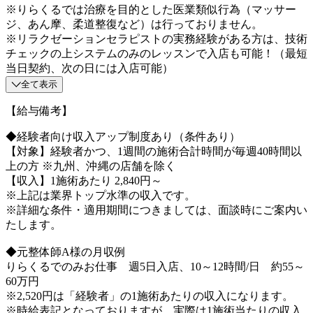
※りらくるでは治療を目的とした医業類似行為（マッサー
ジ、あん摩、柔道整復など）は行っておりません。
※リラクゼーションセラピストの実務経験がある方は、技術
チェックの上システムのみのレッスンで入店も可能！（最短
当日契約、次の日には入店可能）
全て表示
【給与備考】
◆経験者向け収入アップ制度あり（条件あり）
【対象】経験者かつ、1週間の施術合計時間が毎週40時間以
上の方 ※九州、沖縄の店舗を除く
【収入】1施術あたり 2,840円～
※上記は業界トップ水準の収入です。
※詳細な条件・適用期間につきましては、面談時にご案内い
たします。
◆元整体師A様の月収例
りらくるでのみお仕事 週5日入店、10～12時間/日 約55～
60万円
※2,520円は「経験者」の1施術あたりの収入になります。
※時給表記となっておりますが、実際は1施術当たりの収入