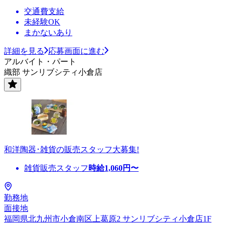
交通費支給
未経験OK
まかないあり
詳細を見る
応募画面に進む
アルバイト・パート
織部 サンリブシティ小倉店
和洋陶器･雑貨の販売スタッフ大募集!
雑貨販売スタッフ
時給
1,060
円〜
勤務地
面接地
福岡県北九州市小倉南区上葛原2 サンリブシティ小倉店1F