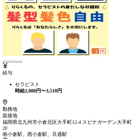
給与
セラピスト
時給
2,088
円〜
3,510
円
勤務地
面接地
福岡県北九州市小倉北区大手町12-4 スピナガーデン大手町
2F
南小倉駅、西小倉駅、旦過駅