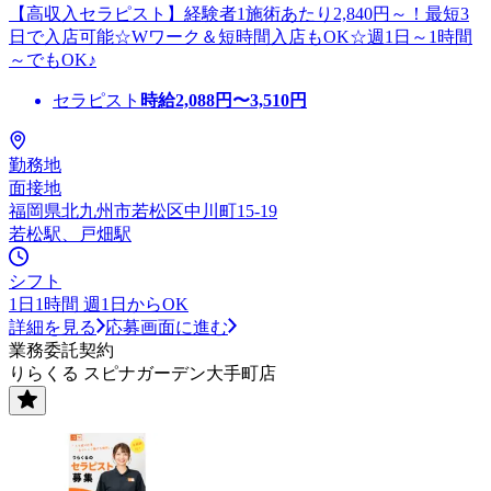
【高収入セラピスト】経験者1施術あたり2,840円～！最短3
日で入店可能☆Wワーク＆短時間入店もOK☆週1日～1時間
～でもOK♪
セラピスト
時給
2,088
円〜
3,510
円
勤務地
面接地
福岡県北九州市若松区中川町15-19
若松駅、戸畑駅
シフト
1日1時間 週1日からOK
詳細を見る
応募画面に進む
業務委託契約
りらくる スピナガーデン大手町店