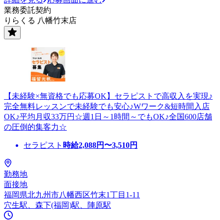
業務委託契約
りらくる 八幡竹末店
【未経験×無資格でも応募OK】セラピストで高収入を実現♪
完全無料レッスンで未経験でも安心♪Wワーク&短時間入店
OK♪平均月収33万円☆週1日～1時間～でもOK♪全国600店舗
の圧倒的集客力☆
セラピスト
時給
2,088
円〜
3,510
円
勤務地
面接地
福岡県北九州市八幡西区竹末1丁目1-11
穴生駅、森下(福岡)駅、陣原駅