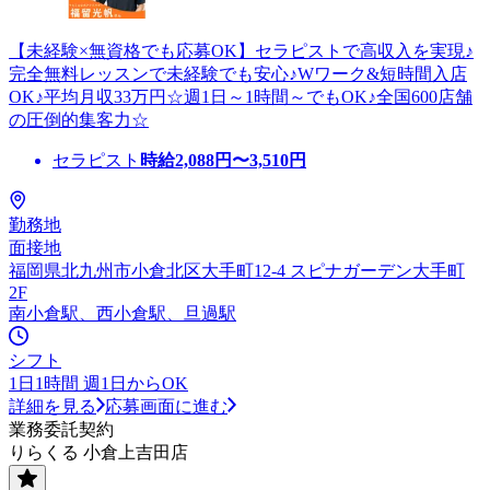
【未経験×無資格でも応募OK】セラピストで高収入を実現♪
完全無料レッスンで未経験でも安心♪Wワーク&短時間入店
OK♪平均月収33万円☆週1日～1時間～でもOK♪全国600店舗
の圧倒的集客力☆
セラピスト
時給
2,088
円〜
3,510
円
勤務地
面接地
福岡県北九州市小倉北区大手町12-4 スピナガーデン大手町
2F
南小倉駅、西小倉駅、旦過駅
シフト
1日1時間 週1日からOK
詳細を見る
応募画面に進む
業務委託契約
りらくる 小倉上吉田店