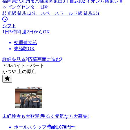
福岡県北九州市八幡東区東田3丁目2-102 イオン八幡東ショ
ッピングセンター 1階
枝光駅 徒歩12分、スペースワールド駅 徒歩5分
シフト
1日5時間 週2日からOK
交通費支給
未経験OK
詳細を見る
応募画面に進む
アルバイト・パート
かつや 上の原店
未経験者も大歓迎!明るく元気な方大募集!
ホールスタッフ
時給
1,070
円〜