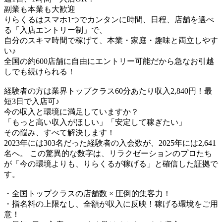
副業も本業も大歓迎
りらくるはスマホ1つでカンタンに時間、日程、店舗を選べ
る「入店エントリー制」で、
​自分のスキマ時間で稼げて、本業・家庭・趣味と両立しやす
い♪​
全国の約600店舗に自由にエントリー可能だから急なお引越
しでも続けられる！
経験者の方は業界トップクラス60分あたり収入2,840円！最
短3日で入店可♪
今の収入と環境に満足していますか？
「もっと高い収入がほしい」「安定して稼ぎたい」
その悩み、すべて解決します！
2023年には303名だった経験者の入会数が、2025年には2,641
名へ。 この驚異的な数字は、リラクゼーションのプロたち
が「今の環境よりも、りらくるが稼げる」と確信した証拠で
す。
・全国トップクラスの店舗数 × 圧倒的集客力！
・指名料の上限なし、全額が収入に反映！稼げる環境をご用
意！