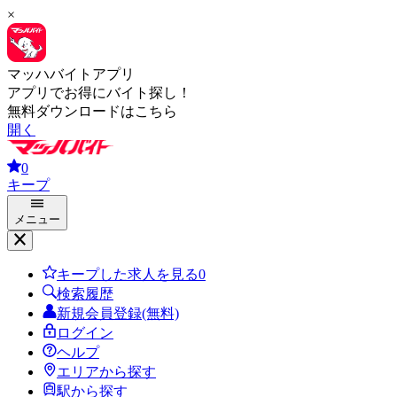
×
マッハバイトアプリ
アプリでお得にバイト探し！
無料ダウンロードはこちら
開く
0
キープ
メニュー
キープした求人を見る
0
検索履歴
新規会員登録(無料)
ログイン
ヘルプ
エリアから探す
駅から探す