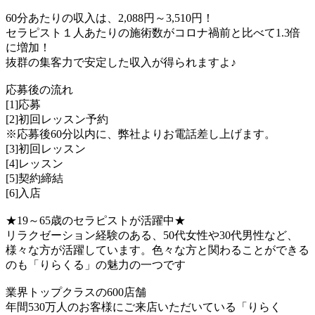
60分あたりの収入は、2,088円～3,510円！
セラピスト１人あたりの施術数がコロナ禍前と比べて1.3倍
に増加！
抜群の集客力で安定した収入が得られますよ♪
応募後の流れ
[1]応募
[2]初回レッスン予約
※応募後60分以内に、弊社よりお電話差し上げます。
[3]初回レッスン
[4]レッスン
[5]契約締結
[6]入店
★19～65歳のセラピストが活躍中★
リラクゼーション経験のある、50代女性や30代男性など、
様々な方が活躍しています。色々な方と関わることができる
のも「りらくる」の魅力の一つです
業界トップクラスの600店舗
年間530万人のお客様にご来店いただいている「りらく