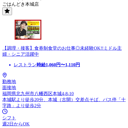
ごはんどき本城店
【調理・接客】食券制食堂のお仕事◎未経験OK!!ミドル主
婦・シニア活躍中
レストラン
時給
1,060
円〜
1,110
円
勤務地
面接地
福岡県北九州市八幡西区本城4-8-10
本城駅より徒歩20分、本城（古開）交差点そば、バス停「十
字路」より徒歩2分
シフト
週2日からOK