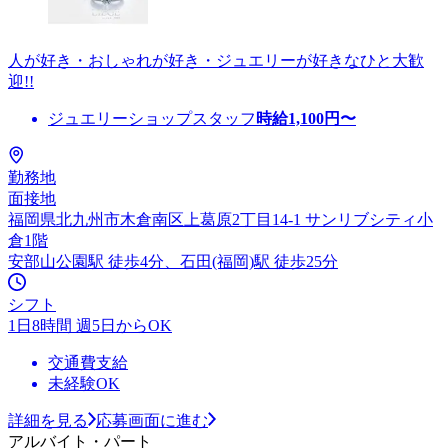
人が好き・おしゃれが好き・ジュエリーが好きなひと大歓
迎!!
ジュエリーショップスタッフ
時給
1,100
円〜
勤務地
面接地
福岡県北九州市木倉南区上葛原2丁目14-1 サンリブシティ小
倉1階
安部山公園駅 徒歩4分、石田(福岡)駅 徒歩25分
シフト
1日8時間 週5日からOK
交通費支給
未経験OK
詳細を見る
応募画面に進む
アルバイト・パート