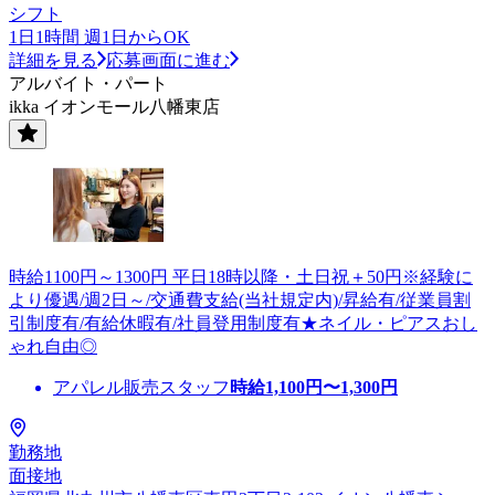
シフト
1日1時間 週1日からOK
詳細を見る
応募画面に進む
アルバイト・パート
ikka イオンモール八幡東店
時給1100円～1300円 平日18時以降・土日祝＋50円※経験に
より優遇/週2日～/交通費支給(当社規定内)/昇給有/従業員割
引制度有/有給休暇有/社員登用制度有★ネイル・ピアスおし
ゃれ自由◎
アパレル販売スタッフ
時給
1,100
円〜
1,300
円
勤務地
面接地