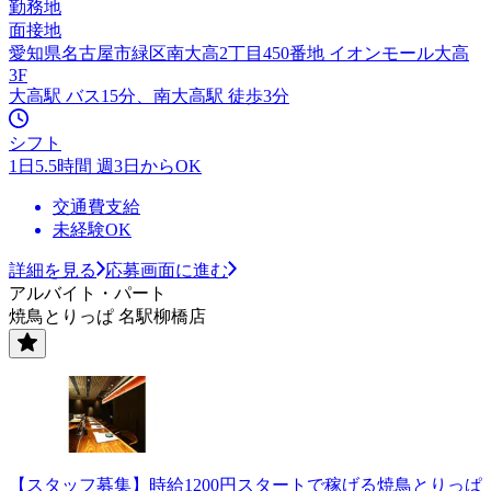
勤務地
面接地
愛知県名古屋市緑区南大高2丁目450番地 イオンモール大高
3F
大高駅 バス15分、南大高駅 徒歩3分
シフト
1日5.5時間 週3日からOK
交通費支給
未経験OK
詳細を見る
応募画面に進む
アルバイト・パート
焼鳥とりっぱ 名駅柳橋店
【スタッフ募集】時給1200円スタートで稼げる焼鳥とりっぱ