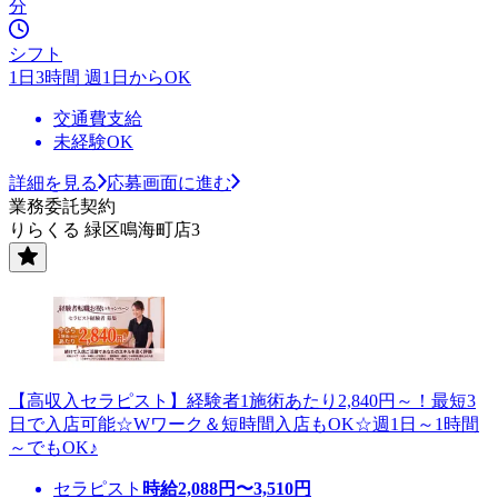
分
シフト
1日3時間 週1日からOK
交通費支給
未経験OK
詳細を見る
応募画面に進む
業務委託契約
りらくる 緑区鳴海町店3
【高収入セラピスト】経験者1施術あたり2,840円～！最短3
日で入店可能☆Wワーク＆短時間入店もOK☆週1日～1時間
～でもOK♪
セラピスト
時給
2,088
円〜
3,510
円