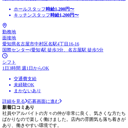
ホールスタッフ
時給
1,200
円〜
キッチンスタッフ
時給
1,200
円〜
勤務地
面接地
愛知県名古屋市中村区名駅4丁目16-16
国際センター(愛知)駅 徒歩3分、名古屋駅 徒歩5分
シフト
1日3時間 週1日からOK
交通費支給
未経験OK
まかないあり
詳細を見る
応募画面に進む
新着口コミあり
社員やアルバイトの方々の仲が非常に良く、気さくな方たち
ばかりなので楽しく働けました。店内の雰囲気も落ち着きが
あり、働きやすい環境です。