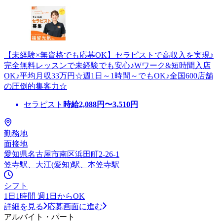
【未経験×無資格でも応募OK】セラピストで高収入を実現♪
完全無料レッスンで未経験でも安心♪Wワーク&短時間入店
OK♪平均月収33万円☆週1日～1時間～でもOK♪全国600店舗
の圧倒的集客力☆
セラピスト
時給
2,088
円〜
3,510
円
勤務地
面接地
愛知県名古屋市南区浜田町2-26-1
笠寺駅、大江(愛知)駅、本笠寺駅
シフト
1日1時間 週1日からOK
詳細を見る
応募画面に進む
アルバイト・パート