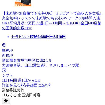
【未経験×無資格でも応募OK】セラピストで高収入を実現♪
完全無料レッスンで未経験でも安心♪Wワーク&短時間入店
OK♪平均月収33万円☆週1日～1時間～でもOK♪全国600店舗
の圧倒的集客力☆
セラピスト
時給
2,088
円〜
3,510
円
勤務地
面接地
愛知県名古屋市中区松原2-1-8
大須観音駅、山王(愛知)駅、ささしまライブ駅
シフト
1日1時間 週1日からOK
詳細を見る
応募画面に進む
業務委託契約
りらくる 南区浜田町店