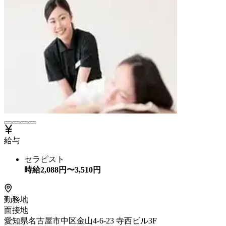
給与
セラピスト
時給
2,088
円〜
3,510
円
勤務地
面接地
愛知県名古屋市中区金山4-6-23 寺西ビル3F