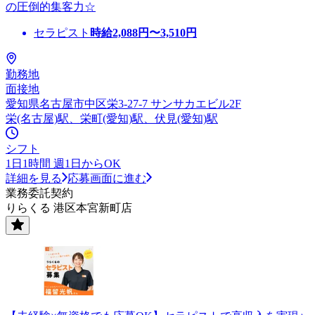
の圧倒的集客力☆
セラピスト
時給
2,088
円〜
3,510
円
勤務地
面接地
愛知県名古屋市中区栄3-27-7 サンサカエビル2F
栄(名古屋)駅、栄町(愛知)駅、伏見(愛知)駅
シフト
1日1時間 週1日からOK
詳細を見る
応募画面に進む
業務委託契約
りらくる 港区本宮新町店