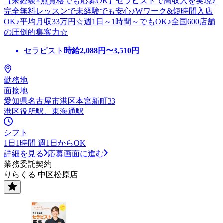
【未経験×無資格でも応募OK】セラピストで高収入を実現♪
完全無料レッスンで未経験でも安心♪Wワーク&短時間入店
OK♪平均月収33万円☆週1日～1時間～でもOK♪全国600店舗
の圧倒的集客力☆
セラピスト
時給
2,088
円〜
3,510
円
勤務地
面接地
愛知県名古屋市港区本宮新町33
港区役所駅、東海通駅
シフト
1日1時間 週1日からOK
詳細を見る
応募画面に進む
業務委託契約
りらくる 中区松原店