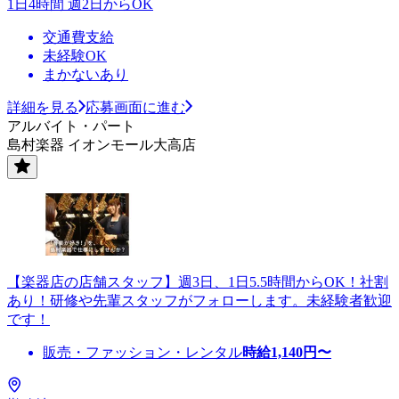
1日4時間 週2日からOK
交通費支給
未経験OK
まかないあり
詳細を見る
応募画面に進む
アルバイト・パート
島村楽器 イオンモール大高店
【楽器店の店舗スタッフ】週3日、1日5.5時間からOK！社割
あり！研修や先輩スタッフがフォローします。未経験者歓迎
です！
販売・ファッション・レンタル
時給
1,140
円〜