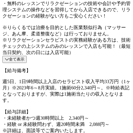
・無料のレッスンでリラクゼーションの技術や会計や予約管
理システムの操作などを習得してから入店できるので、リラ
クゼーションの経験がない方もご安心ください！
※りらくるでは治療を目的とした医業類似行為（マッサー
ジ、あん摩、柔道整復など）は行っておりません。
※リラクゼーションセラピストの実務経験がある方は、技術
チェックの上システムのみのレッスンで入店も可能！（最短
当日契約、次の日には入店可能）
全て表示
【給与備考】
週5日、1日9時間以上入店のセラピスト収入平均33万円（1ヶ
月）※2023年6～8月実績。1施術60分2,340円～。※時給表記
となっておりますが、実際は1施術当たりの収入となりま
す。
【給与詳細】
・未経験者かつ週30時間以上 2,340円～
・経験 or 未経験問わず、週20時間未満 2,088円～
※詳細は、面談等でご案内いたします。