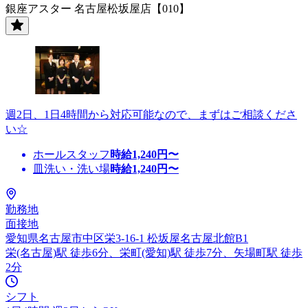
銀座アスター 名古屋松坂屋店【010】
週2日、1日4時間から対応可能なので、まずはご相談くださ
い☆
ホールスタッフ
時給
1,240
円〜
皿洗い・洗い場
時給
1,240
円〜
勤務地
面接地
愛知県名古屋市中区栄3-16-1 松坂屋名古屋北館B1
栄(名古屋)駅 徒歩6分、栄町(愛知)駅 徒歩7分、矢場町駅 徒歩
2分
シフト