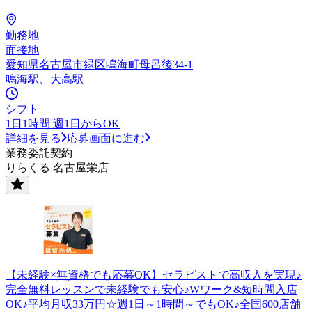
勤務地
面接地
愛知県名古屋市緑区鳴海町母呂後34-1
鳴海駅、大高駅
シフト
1日1時間 週1日からOK
詳細を見る
応募画面に進む
業務委託契約
りらくる 名古屋栄店
【未経験×無資格でも応募OK】セラピストで高収入を実現♪
完全無料レッスンで未経験でも安心♪Wワーク&短時間入店
OK♪平均月収33万円☆週1日～1時間～でもOK♪全国600店舗