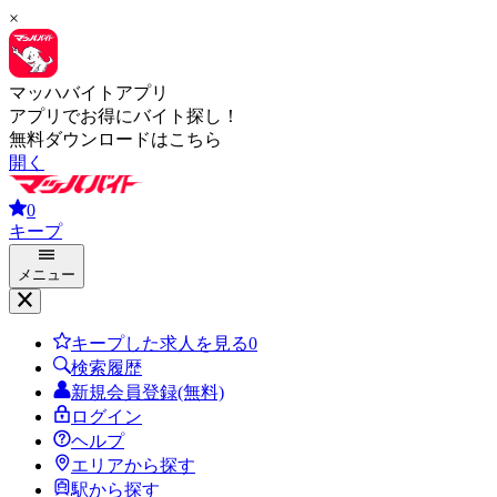
×
マッハバイトアプリ
アプリでお得にバイト探し！
無料ダウンロードはこちら
開く
0
キープ
メニュー
キープした求人を見る
0
検索履歴
新規会員登録(無料)
ログイン
ヘルプ
エリアから探す
駅から探す