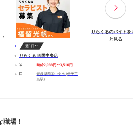
りらくるのバイトを
と見る
週1日〜
りらくる 四国中央店
時給2,088円〜3,510円
愛媛県四国中央市 (伊予三
島駅)
な職場！