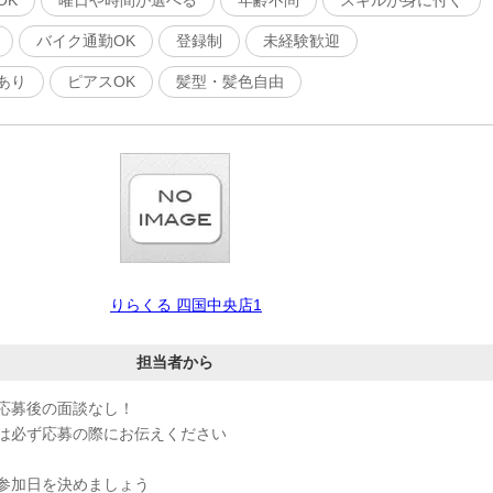
OK
曜日や時間が選べる
年齢不問
スキルが身に付く
バイク通勤OK
登録制
未経験歓迎
あり
ピアスOK
髪型・髪色自由
りらくる 四国中央店1
担当者から
応募後の面談なし！
は必ず応募の際にお伝えください
参加日を決めましょう