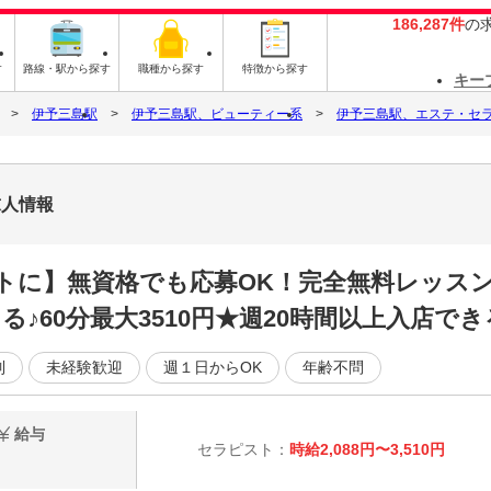
186,287件
の
す
路線・駅から探す
職種から探す
特徴から探す
キー
伊予三島駅
伊予三島駅、ビューティー系
伊予三島駅、エステ・セ
求人情報
トに】無資格でも応募OK！完全無料レッスン
♪60分最大3510円★週20時間以上入店でき
制
未経験歓迎
週１日からOK
年齢不問
給与
セラピスト：
時給2,088円〜3,510円