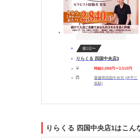
週1日〜
りらくる 四国中央店3
時給2,088円〜3,510円
愛媛県四国中央市 (伊予三
島駅)
りらくる 四国中央店1はこん