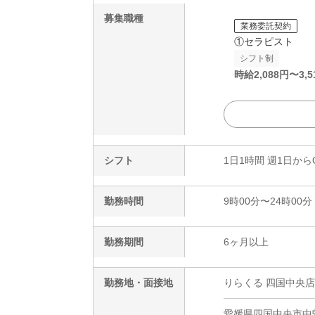
募集職種
業務委託契約
①セラピスト
シフト制
時給
2,088
円〜
3,5
シフト
1日1時間 週1日から
勤務時間
9時00分〜24時00分
勤務期間
6ヶ月以上
勤務地・面接地
りらくる 四国中央店
愛媛県四国中央市中曽