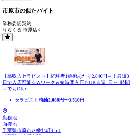
市原市の似たバイト
業務委託契約
りらくる 市原店3
【高収入セラピスト】経験者1施術あたり2,840円～！最短3
日で入店可能☆Wワーク＆短時間入店もOK☆週1日～1時間
～でもOK♪
セラピスト
時給
2,088
円〜
3,510
円
勤務地
面接地
千葉県市原市八幡北町3-5-1