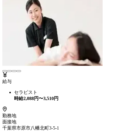
給与
セラピスト
時給
2,088
円〜
3,510
円
勤務地
面接地
千葉県市原市八幡北町3-5-1