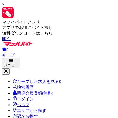
×
マッハバイトアプリ
アプリでお得にバイト探し！
無料ダウンロードはこちら
開く
0
キープ
メニュー
キープした求人を見る
0
検索履歴
新規会員登録(無料)
ログイン
ヘルプ
エリアから探す
駅から探す