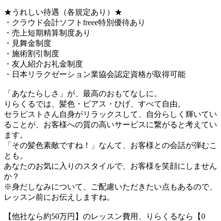
★うれしい待遇（各規定あり）★
・クラウド会計ソフトfreee特別優待あり
・売上短期精算制度あり
・見舞金制度
・施術割引制度
・友人紹介お礼金制度
・日本リラクゼーション業協会認定資格が取得可能
「あなたらしさ」が、最高のおもてなしに。
りらくるでは、髪色・ピアス・ひげ、すべて自由。
セラピストさん自身がリラックスして、自分らしく輝いてい
ることが、お客様への質の高いサービスに繋がると考えてい
ます。
「その髪色素敵ですね！」なんて、お客様との会話が弾むこ
とも。
あなたのお気に入りのスタイルで、お客様を笑顔にしません
か？
※身だしなみについて、ご配慮いただきたい点もあるので、
レッスン前にお伝えしますね。
【他社なら約50万円】のレッスン費用、りらくるなら【0