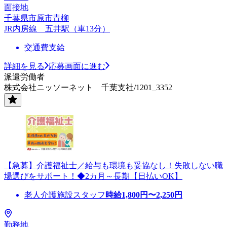
面接地
千葉県市原市青柳
JR内房線 五井駅（車13分）
交通費支給
詳細を見る
応募画面に進む
派遣労働者
株式会社ニッソーネット 千葉支社/1201_3352
【急募】介護福祉士／給与も環境も妥協なし！失敗しない職
場選びをサポート！◆2カ月～長期【日払いOK】
老人介護施設スタッフ
時給
1,800
円〜
2,250
円
勤務地