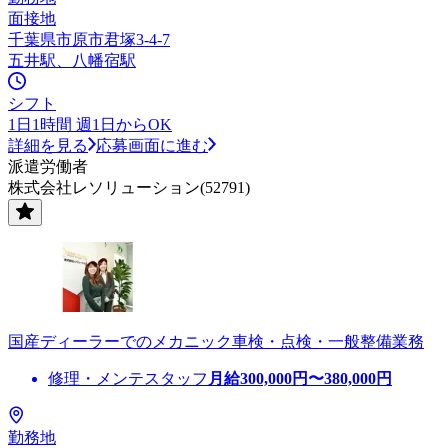
面接地
千葉県市原市君塚3-4-7
五井駅、八幡宿駅
シフト
1日1時間 週1日からOK
詳細を見る
応募画面に進む
派遣労働者
株式会社レソリューション(52791)
国産ディーラーでのメカニック車検・点検・一般整備業務
修理・メンテスタッフ
月給
300,000
円〜
380,000
円
勤務地