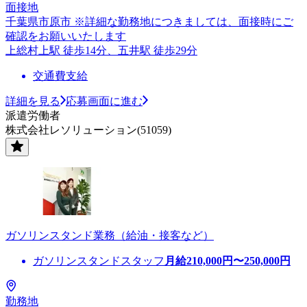
面接地
千葉県市原市 ※詳細な勤務地につきましては、面接時にご
確認をお願いいたします
上総村上駅 徒歩14分、五井駅 徒歩29分
交通費支給
詳細を見る
応募画面に進む
派遣労働者
株式会社レソリューション(51059)
ガソリンスタンド業務（給油・接客など）
ガソリンスタンドスタッフ
月給
210,000
円〜
250,000
円
勤務地