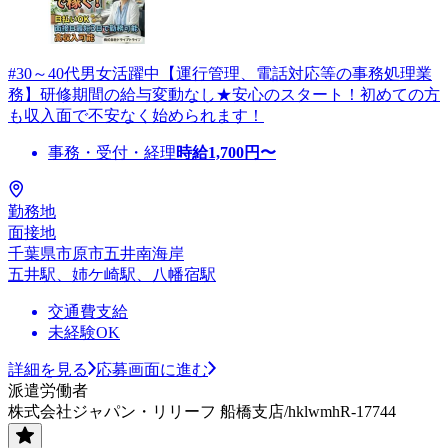
#30～40代男女活躍中【運行管理、電話対応等の事務処理業
務】研修期間の給与変動なし★安心のスタート！初めての方
も収入面で不安なく始められます！
事務・受付・経理
時給
1,700
円〜
勤務地
面接地
千葉県市原市五井南海岸
五井駅、姉ケ崎駅、八幡宿駅
交通費支給
未経験OK
詳細を見る
応募画面に進む
派遣労働者
株式会社ジャパン・リリーフ 船橋支店/hklwmhR-17744