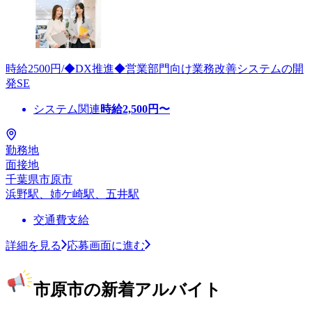
時給2500円/◆DX推進◆営業部門向け業務改善システムの開
発SE
システム関連
時給
2,500
円〜
勤務地
面接地
千葉県市原市
浜野駅、姉ケ崎駅、五井駅
交通費支給
詳細を見る
応募画面に進む
市原市の新着アルバイト