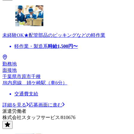
未経験OK★配管部品のピッキングなどの軽作業
軽作業・製造系
時給
1,500
円〜
勤務地
面接地
千葉県市原市千種
JR内房線 姉ケ崎駅（車6分）
交通費支給
詳細を見る
応募画面に進む
派遣労働者
株式会社スタッフサービス/810676