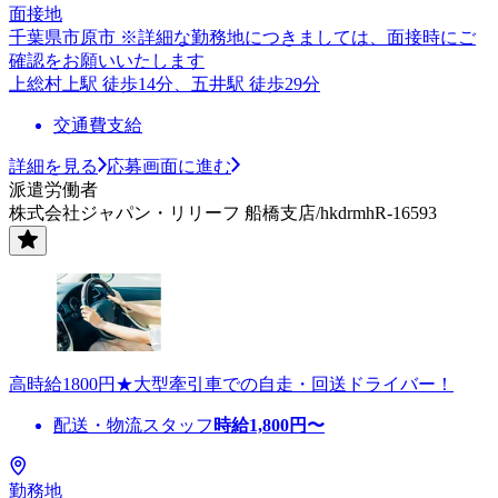
面接地
千葉県市原市 ※詳細な勤務地につきましては、面接時にご
確認をお願いいたします
上総村上駅 徒歩14分、五井駅 徒歩29分
交通費支給
詳細を見る
応募画面に進む
派遣労働者
株式会社ジャパン・リリーフ 船橋支店/hkdrmhR-16593
高時給1800円★大型牽引車での自走・回送ドライバー！
配送・物流スタッフ
時給
1,800
円〜
勤務地