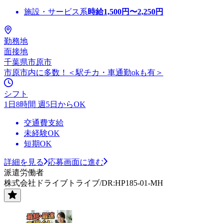
施設・サービス系
時給
1,500
円〜
2,250
円
勤務地
面接地
千葉県市原市
市原市内に多数！＜駅チカ・車通勤okも有＞
シフト
1日8時間 週5日からOK
交通費支給
未経験OK
短期OK
詳細を見る
応募画面に進む
派遣労働者
株式会社ドライブトライブ/DR:HP185-01-MH