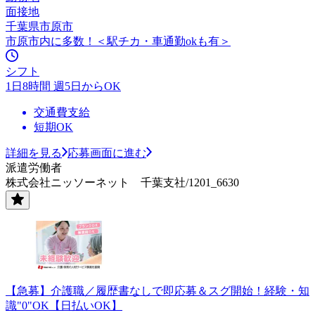
面接地
千葉県市原市
市原市内に多数！＜駅チカ・車通勤okも有＞
シフト
1日8時間 週5日からOK
交通費支給
短期OK
詳細を見る
応募画面に進む
派遣労働者
株式会社ニッソーネット 千葉支社/1201_6630
【急募】介護職／履歴書なしで即応募＆スグ開始！経験・知
識"0"OK【日払いOK】