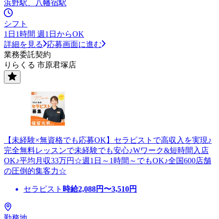
浜野駅、八幡宿駅
シフト
1日1時間 週1日からOK
詳細を見る
応募画面に進む
業務委託契約
りらくる 市原君塚店
【未経験×無資格でも応募OK】セラピストで高収入を実現♪
完全無料レッスンで未経験でも安心♪Wワーク&短時間入店
OK♪平均月収33万円☆週1日～1時間～でもOK♪全国600店舗
の圧倒的集客力☆
セラピスト
時給
2,088
円〜
3,510
円
勤務地