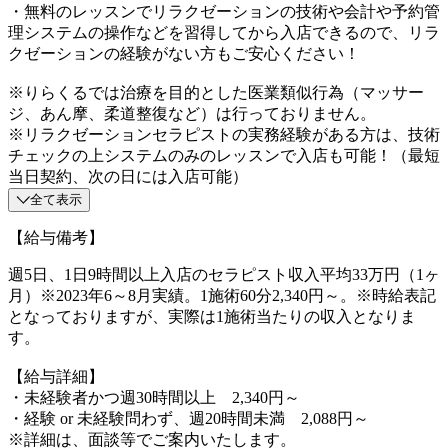
・無料のレッスンでリラクゼーションの技術や会計や予約管
理システムの操作などを習得してから入店できるので、リラ
クゼーションの経験がない方もご安心ください！
※りらくるでは治療を目的とした医業類似行為（マッサー
ジ、あん摩、柔道整復など）は行っておりません。
※リラクゼーションセラピストの実務経験がある方は、技術
チェックの上システムのみのレッスンで入店も可能！（最短
当日契約、次の日には入店可能）
全て表示
【給与備考】
週5日、1日9時間以上入店のセラピスト収入平均33万円（1ヶ
月）※2023年6～8月実績。1施術60分2,340円～。※時給表記
となっておりますが、実際は1施術当たりの収入となりま
す。
【給与詳細】
・未経験者かつ週30時間以上 2,340円～
・経験 or 未経験問わず、週20時間未満 2,088円～
※詳細は、面談等でご案内いたします。