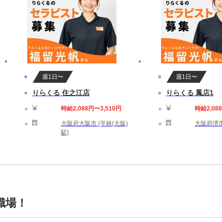
週1日〜
週1日〜
りらくる 住之江店
りらくる 鳳店1
時給2,088円〜3,510円
時給2,08
大阪府大阪市 (平林(大阪)
大阪府堺市
駅)
職場！