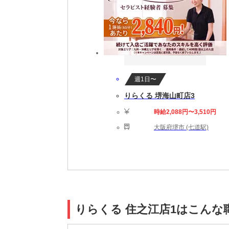
週1日〜
りらくる 堺海山町店3
時給2,088円〜3,510円
大阪府堺市 (七道駅)
りらくる 住之江店1はこんな