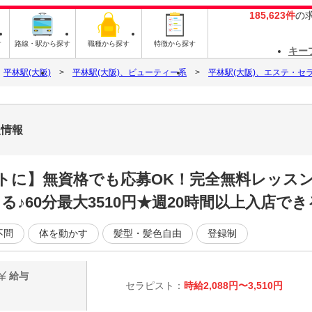
185,623件
の
す
路線・駅から探す
職種から探す
特徴から探す
キー
平林駅(大阪)
平林駅(大阪)、ビューティー系
平林駅(大阪)、エステ・セ
人情報
トに】無資格でも応募OK！完全無料レッスン
♪60分最大3510円★週20時間以上入店でき
不問
体を動かす
髪型・髪色自由
登録制
給与
セラピスト：
時給2,088円〜3,510円