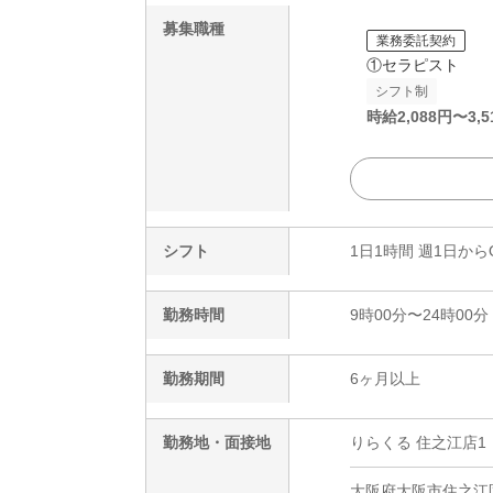
募集職種
業務委託契約
①セラピスト
シフト制
時給
2,088
円〜
3,5
シフト
1日1時間 週1日から
勤務時間
9時00分〜24時00分
勤務期間
6ヶ月以上
勤務地・面接地
りらくる 住之江店1
大阪府大阪市住之江区新