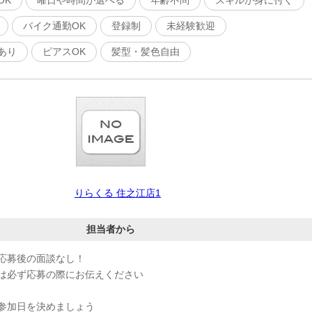
OK
曜日や時間が選べる
年齢不問
スキルが身に付く
バイク通勤OK
登録制
未経験歓迎
あり
ピアスOK
髪型・髪色自由
りらくる 住之江店1
担当者から
応募後の面談なし！
は必ず応募の際にお伝えください
参加日を決めましょう