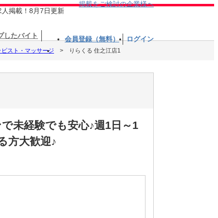
掲載をご検討の企業様へ
求人掲載！8月7日更新
プしたバイト
会員登録（無料）
ログイン
ラピスト・マッサージ
りらくる 住之江店1
で未経験でも安心♪週1日～1
る方大歓迎♪