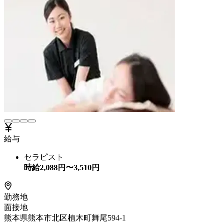
給与
セラピスト
時給
2,088
円〜
3,510
円
勤務地
面接地
熊本県熊本市北区植木町舞尾594-1