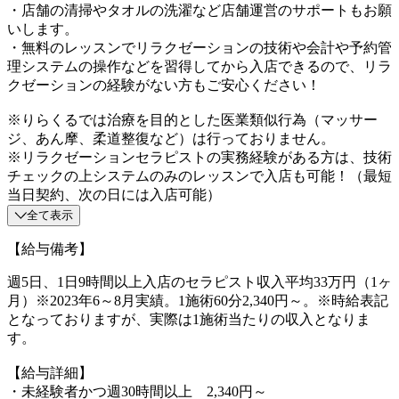
・店舗の清掃やタオルの洗濯など店舗運営のサポートもお願
いします。
・無料のレッスンでリラクゼーションの技術や会計や予約管
理システムの操作などを習得してから入店できるので、リラ
クゼーションの経験がない方もご安心ください！
※りらくるでは治療を目的とした医業類似行為（マッサー
ジ、あん摩、柔道整復など）は行っておりません。
※リラクゼーションセラピストの実務経験がある方は、技術
チェックの上システムのみのレッスンで入店も可能！（最短
当日契約、次の日には入店可能）
全て表示
【給与備考】
週5日、1日9時間以上入店のセラピスト収入平均33万円（1ヶ
月）※2023年6～8月実績。1施術60分2,340円～。※時給表記
となっておりますが、実際は1施術当たりの収入となりま
す。
【給与詳細】
・未経験者かつ週30時間以上 2,340円～