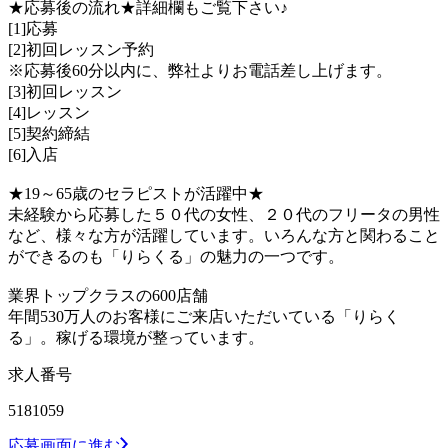
★応募後の流れ★詳細欄もご覧下さい♪
[1]応募
[2]初回レッスン予約
※応募後60分以内に、弊社よりお電話差し上げます。
[3]初回レッスン
[4]レッスン
[5]契約締結
[6]入店
★19～65歳のセラピストが活躍中★
未経験から応募した５０代の女性、２０代のフリータの男性
など、様々な方が活躍しています。いろんな方と関わること
ができるのも「りらくる」の魅力の一つです。
業界トップクラスの600店舗
年間530万人のお客様にご来店いただいている「りらく
る」。稼げる環境が整っています。
求人番号
5181059
応募画面に進む