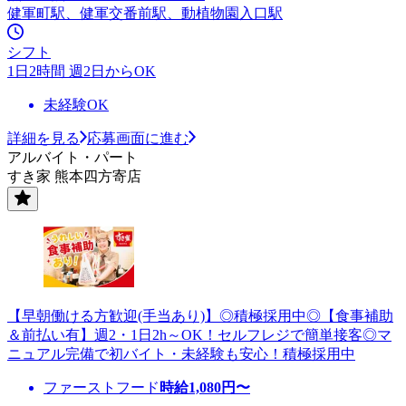
健軍町駅、健軍交番前駅、動植物園入口駅
シフト
1日2時間 週2日からOK
未経験OK
詳細を見る
応募画面に進む
アルバイト・パート
すき家 熊本四方寄店
【早朝働ける方歓迎(手当あり)】◎積極採用中◎【食事補助
＆前払い有】週2・1日2h～OK！セルフレジで簡単接客◎マ
ニュアル完備で初バイト・未経験も安心！積極採用中
ファーストフード
時給
1,080
円〜