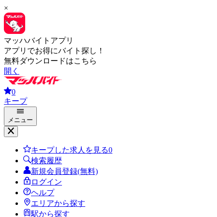
×
マッハバイトアプリ
アプリでお得にバイト探し！
無料ダウンロードはこちら
開く
0
キープ
メニュー
キープした求人を見る
0
検索履歴
新規会員登録(無料)
ログイン
ヘルプ
エリアから探す
駅から探す