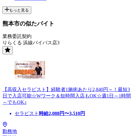
もっと見る
熊本市の似たバイト
業務委託契約
りらくる 浜線バイパス店3
【高収入セラピスト】経験者1施術あたり2,840円～！最短3
日で入店可能☆Wワーク＆短時間入店もOK☆週1日～1時間
～でもOK♪
セラピスト
時給
2,088
円〜
3,510
円
勤務地