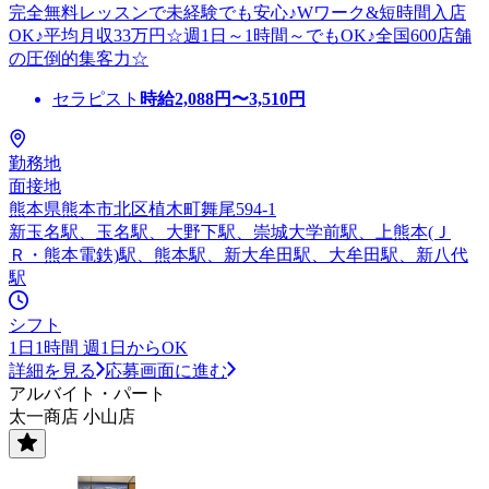
完全無料レッスンで未経験でも安心♪Wワーク&短時間入店
OK♪平均月収33万円☆週1日～1時間～でもOK♪全国600店舗
の圧倒的集客力☆
セラピスト
時給
2,088
円〜
3,510
円
勤務地
面接地
熊本県熊本市北区植木町舞尾594-1
新玉名駅、玉名駅、大野下駅、崇城大学前駅、上熊本(Ｊ
Ｒ・熊本電鉄)駅、熊本駅、新大牟田駅、大牟田駅、新八代
駅
シフト
1日1時間 週1日からOK
詳細を見る
応募画面に進む
アルバイト・パート
太一商店 小山店