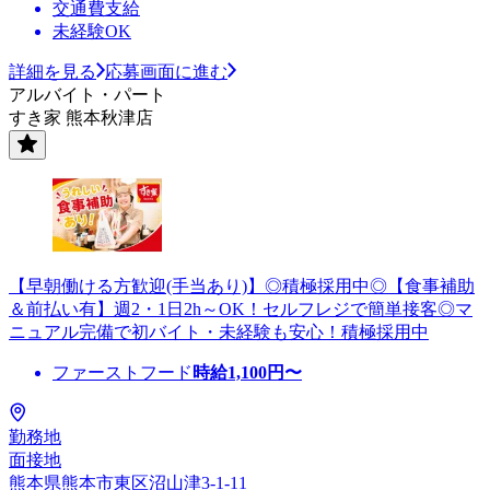
交通費支給
未経験OK
詳細を見る
応募画面に進む
アルバイト・パート
すき家 熊本秋津店
【早朝働ける方歓迎(手当あり)】◎積極採用中◎【食事補助
＆前払い有】週2・1日2h～OK！セルフレジで簡単接客◎マ
ニュアル完備で初バイト・未経験も安心！積極採用中
ファーストフード
時給
1,100
円〜
勤務地
面接地
熊本県熊本市東区沼山津3-1-11