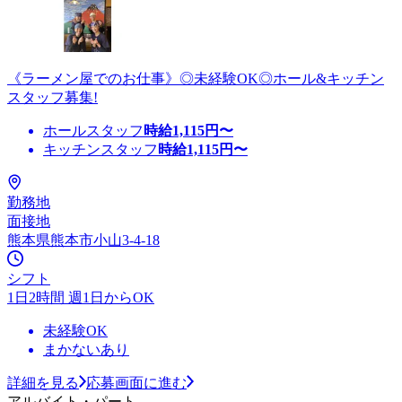
《ラーメン屋でのお仕事》◎未経験OK◎ホール&キッチン
スタッフ募集!
ホールスタッフ
時給
1,115
円〜
キッチンスタッフ
時給
1,115
円〜
勤務地
面接地
熊本県熊本市小山3-4-18
シフト
1日2時間 週1日からOK
未経験OK
まかないあり
詳細を見る
応募画面に進む
アルバイト・パート