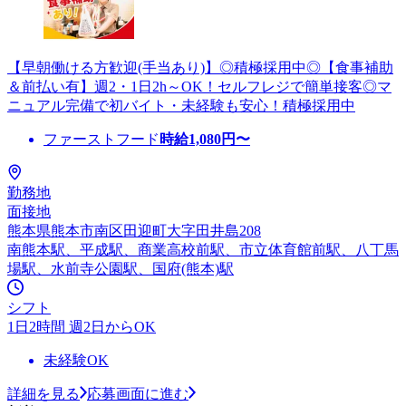
【早朝働ける方歓迎(手当あり)】◎積極採用中◎【食事補助
＆前払い有】週2・1日2h～OK！セルフレジで簡単接客◎マ
ニュアル完備で初バイト・未経験も安心！積極採用中
ファーストフード
時給
1,080
円〜
勤務地
面接地
熊本県熊本市南区田迎町大字田井島208
南熊本駅、平成駅、商業高校前駅、市立体育館前駅、八丁馬
場駅、水前寺公園駅、国府(熊本)駅
シフト
1日2時間 週2日からOK
未経験OK
詳細を見る
応募画面に進む