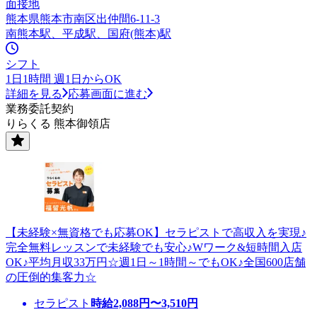
面接地
熊本県熊本市南区出仲間6-11-3
南熊本駅、平成駅、国府(熊本)駅
シフト
1日1時間 週1日からOK
詳細を見る
応募画面に進む
業務委託契約
りらくる 熊本御領店
【未経験×無資格でも応募OK】セラピストで高収入を実現♪
完全無料レッスンで未経験でも安心♪Wワーク&短時間入店
OK♪平均月収33万円☆週1日～1時間～でもOK♪全国600店舗
の圧倒的集客力☆
セラピスト
時給
2,088
円〜
3,510
円