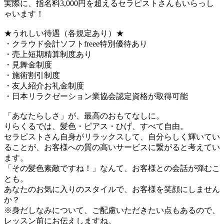
実際に、指名料3,000円を超えるセラピストさんもいらっし
ゃいます！
★うれしい待遇（各規定あり）★
・クラウド会計ソフトfreee特別優待あり
・売上短期精算制度あり
・見舞金制度
・施術割引制度
・友人紹介お礼金制度
・日本リラクゼーション業協会認定資格が取得可能
「あなたらしさ」が、最高のおもてなしに。
りらくるでは、髪色・ピアス・ひげ、すべて自由。
セラピストさん自身がリラックスして、自分らしく輝いてい
ることが、お客様への質の高いサービスに繋がると考えてい
ます。
「その髪色素敵ですね！」なんて、お客様との会話が弾むこ
とも。
あなたのお気に入りのスタイルで、お客様を笑顔にしません
か？
※身だしなみについて、ご配慮いただきたい点もあるので、
レッスン前にお伝えしますね。