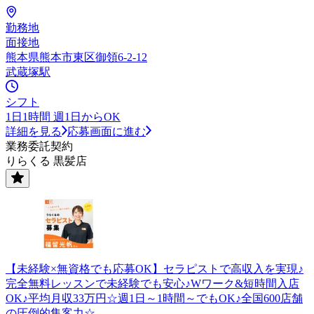
勤務地
面接地
熊本県熊本市東区御領6-2-12
武蔵塚駅
シフト
1日1時間 週1日からOK
詳細を見る
応募画面に進む
業務委託契約
りらくる 黒髪店
【未経験×無資格でも応募OK】セラピストで高収入を実現♪
完全無料レッスンで未経験でも安心♪Wワーク&短時間入店
OK♪平均月収33万円☆週1日～1時間～でもOK♪全国600店舗
の圧倒的集客力☆