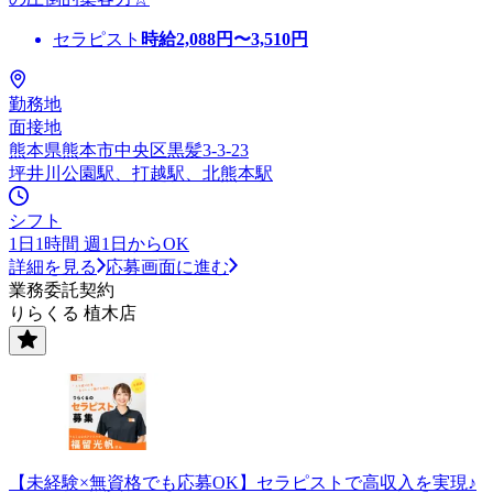
セラピスト
時給
2,088
円〜
3,510
円
勤務地
面接地
熊本県熊本市中央区黒髪3-3-23
坪井川公園駅、打越駅、北熊本駅
シフト
1日1時間 週1日からOK
詳細を見る
応募画面に進む
業務委託契約
りらくる 植木店
【未経験×無資格でも応募OK】セラピストで高収入を実現♪