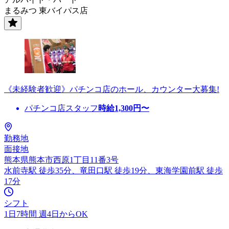
まるみつ 東バイパス店
《未経験者歓迎》パチンコ店のホール、カウンター大募集!
パチンコ店スタッフ
時給
1,300
円〜
勤務地
面接地
熊本県熊本市西原1丁目11番3号
水前寺駅 徒歩35分、竜田口駅 徒歩19分、東海学園前駅 徒歩
17分
シフト
1日7時間 週4日からOK