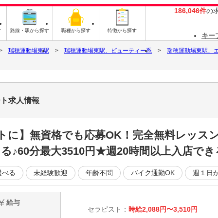
186,046件
の
す
路線・駅から探す
職種から探す
特徴から探す
キー
瑞穂運動場東駅
瑞穂運動場東駅、ビューティー系
瑞穂運動場東駅、
ート求人情報
トに】無資格でも応募OK！完全無料レッスン
♪60分最大3510円★週20時間以上入店でき
選べる
未経験歓迎
年齢不問
バイク通勤OK
週１日か
給与
セラピスト：
時給2,088円〜3,510円