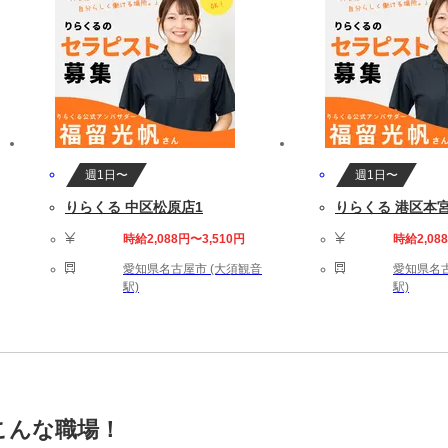
週1日〜
週1日〜
りらくる 中区松原店1
りらくる 港区本
時給2,088円〜3,510円
時給2,08
愛知県名古屋市 (大須観音
愛知県名古
駅)
駅)
こんな職場！