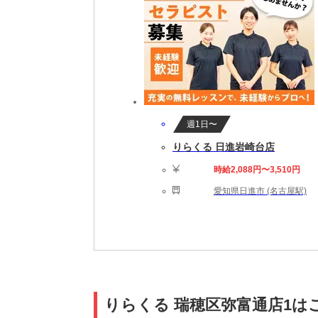
週1日〜
りらくる 日進岩崎台店
時給2,088円〜3,510円
愛知県日進市 (名古屋駅)
りらくる 瑞穂区弥富通店1は