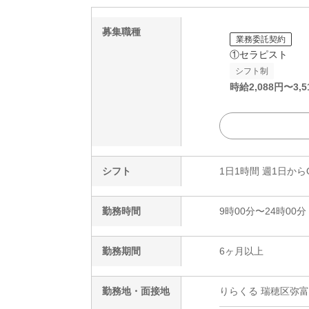
募集職種
業務委託契約
①セラピスト
シフト制
時給
2,088
円〜
3,5
シフト
1日1時間 週1日から
勤務時間
9時00分〜24時00分
勤務期間
6ヶ月以上
勤務地・面接地
りらくる 瑞穂区弥富