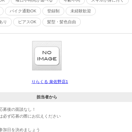
OK
曜日や時間が選べる
年齢不問
スキルが身に付く
バイク通勤OK
登録制
未経験歓迎
あり
ピアスOK
髪型・髪色自由
りらくる 泉佐野店1
担当者から
応募後の面談なし！
は必ず応募の際にお伝えください
参加日を決めましょう