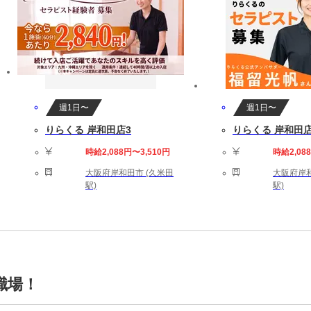
週1日〜
週1日〜
りらくる 岸和田店3
りらくる 岸和田
時給2,088円〜3,510円
時給2,08
大阪府岸和田市 (久米田
大阪府岸和
駅)
駅)
職場！