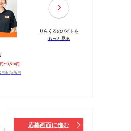
りらくるのバイトを
もっと見る
店
8円〜3,510円
田市 (久米田
応募画面に進む