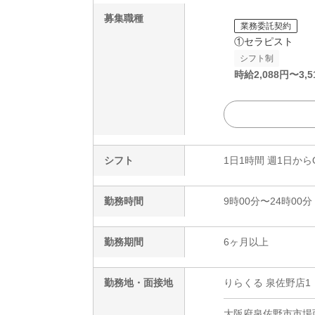
募集職種
業務委託契約
①セラピスト
シフト制
時給
2,088
円〜
3,5
シフト
1日1時間 週1日から
勤務時間
9時00分〜24時00分
勤務期間
6ヶ月以上
勤務地・面接地
りらくる 泉佐野店1
大阪府泉佐野市市場西2