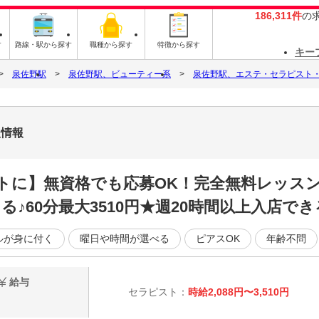
186,311件
の
す
路線・駅から探す
職種から探す
特徴から探す
キー
泉佐野駅
泉佐野駅、ビューティー系
泉佐野駅、エステ・セラピスト
人情報
トに】無資格でも応募OK！完全無料レッスン
♪60分最大3510円★週20時間以上入店でき
ルが身に付く
曜日や時間が選べる
ピアスOK
年齢不問
給与
セラピスト：
時給2,088円〜3,510円