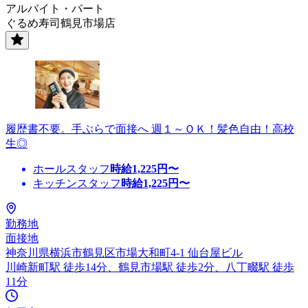
アルバイト・パート
ぐるめ寿司鶴見市場店
履歴書不要。手ぶらで面接へ 週１～ＯＫ！髪色自由！高校
生◎
ホールスタッフ
時給
1,225
円〜
キッチンスタッフ
時給
1,225
円〜
勤務地
面接地
神奈川県横浜市鶴見区市場大和町4-1 仙台屋ビル
川崎新町駅 徒歩14分、鶴見市場駅 徒歩2分、八丁畷駅 徒歩
11分