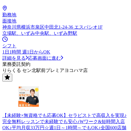
勤務地
面接地
神奈川県横浜市泉区中田北1-24-36 エスパシオ1F
立場駅、いずみ中央駅、いずみ野駅
シフト
1日1時間 週1日からOK
詳細を見る
応募画面に進む
業務委託契約
りらくる セン北駅前プレミアヨコハマ店
【未経験×無資格でも応募OK】セラピストで高収入を実現♪
完全無料レッスンで未経験でも安心♪Wワーク&短時間入店
OK♪平均月収33万円☆週1日～1時間～でもOK♪全国600店舗