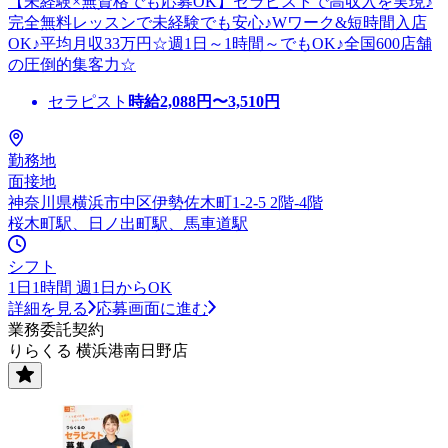
【未経験×無資格でも応募OK】セラピストで高収入を実現♪
完全無料レッスンで未経験でも安心♪Wワーク&短時間入店
OK♪平均月収33万円☆週1日～1時間～でもOK♪全国600店舗
の圧倒的集客力☆
セラピスト
時給
2,088
円〜
3,510
円
勤務地
面接地
神奈川県横浜市中区伊勢佐木町1-2-5 2階-4階
桜木町駅、日ノ出町駅、馬車道駅
シフト
1日1時間 週1日からOK
詳細を見る
応募画面に進む
業務委託契約
りらくる 横浜港南日野店