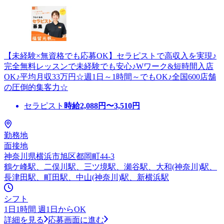
【未経験×無資格でも応募OK】セラピストで高収入を実現♪
完全無料レッスンで未経験でも安心♪Wワーク&短時間入店
OK♪平均月収33万円☆週1日～1時間～でもOK♪全国600店舗
の圧倒的集客力☆
セラピスト
時給
2,088
円〜
3,510
円
勤務地
面接地
神奈川県横浜市旭区都岡町44-3
鶴ケ峰駅、二俣川駅、三ツ境駅、瀬谷駅、大和(神奈川)駅、
長津田駅、町田駅、中山(神奈川)駅、新横浜駅
シフト
1日1時間 週1日からOK
詳細を見る
応募画面に進む