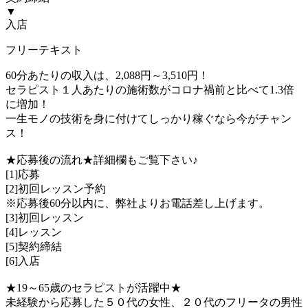
▼
入店
フリーテキスト
60分あたりの収入は、2,088円～3,510円！
セラピスト１人あたりの施術数がコロナ禍前と比べて1.3倍
に増加！
一生モノの技術を身に付けてしっかり稼ぐなら今がチャン
ス！
★応募後の流れ★詳細欄もご覧下さい♪
[1]応募
[2]初回レッスン予約
※応募後60分以内に、弊社よりお電話差し上げます。
[3]初回レッスン
[4]レッスン
[5]契約締結
[6]入店
★19～65歳のセラピストが活躍中★
未経験から応募した５０代の女性、２０代のフリータの男性