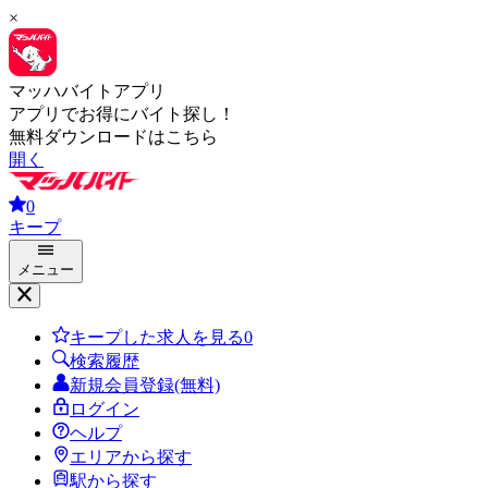
×
マッハバイトアプリ
アプリでお得にバイト探し！
無料ダウンロードはこちら
開く
0
キープ
メニュー
キープした求人を見る
0
検索履歴
新規会員登録(無料)
ログイン
ヘルプ
エリアから探す
駅から探す