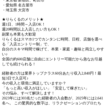
・東京都 新宿区、町田市
・愛知県 名古屋市
・埼玉県 大宮市
★りらくるのメリット★
週1日、1時間～入店OK！
週20時間以上入店したい方もOK！
副業も本業も大歓迎
りらくるはスマホ1つでカンタンに時間、日程、店舗を選べ
る「入店エントリー制」で、
​自分のスキマ時間で稼げて、本業・家庭・趣味と両立しやす
い♪​
全国の約600店舗に自由にエントリー可能だから急なお引越
しでも続けられる！
経験者の方は業界トップクラス60分あたり収入2,840円！最
短3日で入店可♪
今の収入と環境に満足していますか？
「もっと高い収入がほしい」「安定して稼ぎたい」
その悩み、すべて解決します！
2023年には303名だった経験者の入会数が、2025年には2,641
名へ。 この驚異的な数字は、リラクゼーションのプロたち