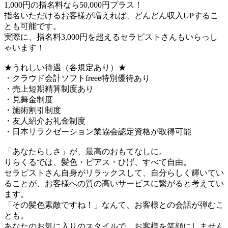
1,000円の指名料なら50,000円プラス！
指名いただけるお客様が増えれば、どんどん収入UPするこ
とも可能です。
実際に、指名料3,000円を超えるセラピストさんもいらっし
ゃいます！
★うれしい待遇（各規定あり）★
・クラウド会計ソフトfreee特別優待あり
・売上短期精算制度あり
・見舞金制度
・施術割引制度
・友人紹介お礼金制度
・日本リラクゼーション業協会認定資格が取得可能
「あなたらしさ」が、最高のおもてなしに。
りらくるでは、髪色・ピアス・ひげ、すべて自由。
セラピストさん自身がリラックスして、自分らしく輝いてい
ることが、お客様への質の高いサービスに繋がると考えてい
ます。
「その髪色素敵ですね！」なんて、お客様との会話が弾むこ
とも。
あなたのお気に入りのスタイルで、お客様を笑顔にしません