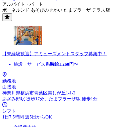
アルバイト・パート
ボーネルンド あそびのせかい たまプラーザ テラス店
【未経験歓迎】アミューズメントスタッフ募集中！
施設・サービス系
時給
1,260
円〜
勤務地
面接地
神奈川県横浜市青葉区美しが丘1-1-2
あざみ野駅 徒歩17分、たまプラーザ駅 徒歩1分
シフト
1日7.5時間 週5日からOK