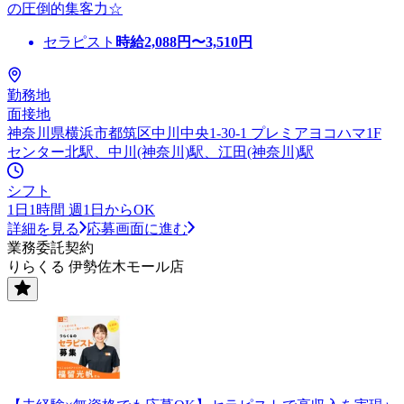
の圧倒的集客力☆
セラピスト
時給
2,088
円〜
3,510
円
勤務地
面接地
神奈川県横浜市都筑区中川中央1-30-1 プレミアヨコハマ1F
センター北駅、中川(神奈川)駅、江田(神奈川)駅
シフト
1日1時間 週1日からOK
詳細を見る
応募画面に進む
業務委託契約
りらくる 伊勢佐木モール店