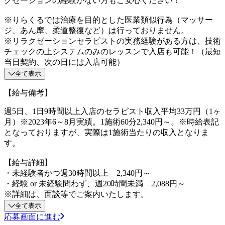
クゼーションの経験がない方もご安心ください！
※りらくるでは治療を目的とした医業類似行為（マッサー
ジ、あん摩、柔道整復など）は行っておりません。
※リラクゼーションセラピストの実務経験がある方は、技術
チェックの上システムのみのレッスンで入店も可能！（最短
当日契約、次の日には入店可能）
全て表示
【給与備考】
週5日、1日9時間以上入店のセラピスト収入平均33万円（1ヶ
月）※2023年6～8月実績。1施術60分2,340円～。※時給表記
となっておりますが、実際は1施術当たりの収入となりま
す。
【給与詳細】
・未経験者かつ週30時間以上 2,340円～
・経験 or 未経験問わず、週20時間未満 2,088円～
※詳細は、面談等でご案内いたします。
全て表示
応募画面に進む