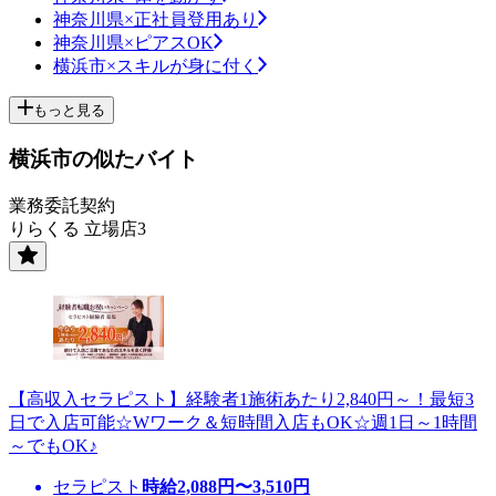
神奈川県×正社員登用あり
神奈川県×ピアスOK
横浜市×スキルが身に付く
もっと見る
横浜市の似たバイト
業務委託契約
りらくる 立場店3
【高収入セラピスト】経験者1施術あたり2,840円～！最短3
日で入店可能☆Wワーク＆短時間入店もOK☆週1日～1時間
～でもOK♪
セラピスト
時給
2,088
円〜
3,510
円