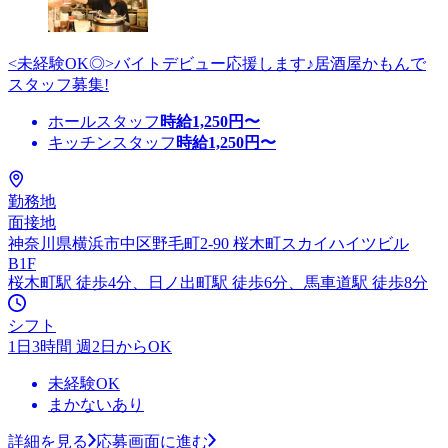
<未経験OK◎>バイトデビュー応援します♪居酒屋かもんで
スタッフ募集!
ホールスタッフ
時給
1,250
円〜
キッチンスタッフ
時給
1,250
円〜
勤務地
面接地
神奈川県横浜市中区野毛町2-90 桜木町スカイハイツビル
B1F
桜木町駅 徒歩4分、日ノ出町駅 徒歩6分、馬車道駅 徒歩8分
シフト
1日3時間 週2日からOK
未経験OK
まかないあり
詳細を見る
応募画面に進む