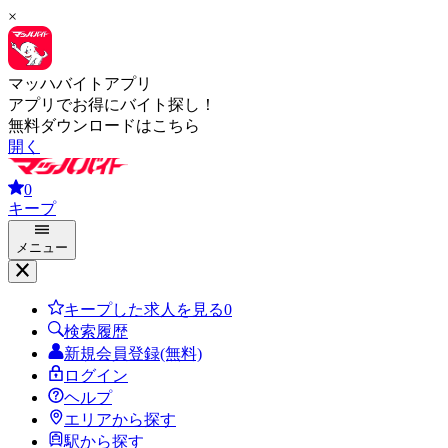
×
マッハバイトアプリ
アプリでお得にバイト探し！
無料ダウンロードはこちら
開く
0
キープ
メニュー
キープした求人を見る
0
検索履歴
新規会員登録(無料)
ログイン
ヘルプ
エリアから探す
駅から探す