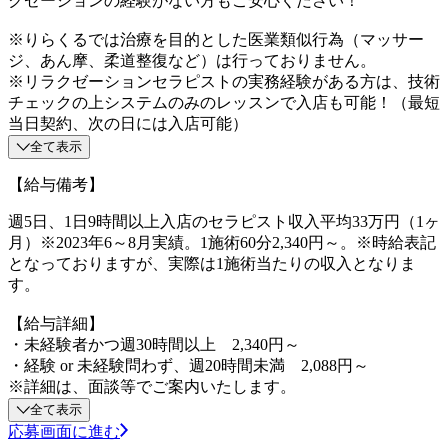
クゼーションの経験がない方もご安心ください！
※りらくるでは治療を目的とした医業類似行為（マッサー
ジ、あん摩、柔道整復など）は行っておりません。
※リラクゼーションセラピストの実務経験がある方は、技術
チェックの上システムのみのレッスンで入店も可能！（最短
当日契約、次の日には入店可能）
全て表示
【給与備考】
週5日、1日9時間以上入店のセラピスト収入平均33万円（1ヶ
月）※2023年6～8月実績。1施術60分2,340円～。※時給表記
となっておりますが、実際は1施術当たりの収入となりま
す。
【給与詳細】
・未経験者かつ週30時間以上 2,340円～
・経験 or 未経験問わず、週20時間未満 2,088円～
※詳細は、面談等でご案内いたします。
全て表示
応募画面に進む