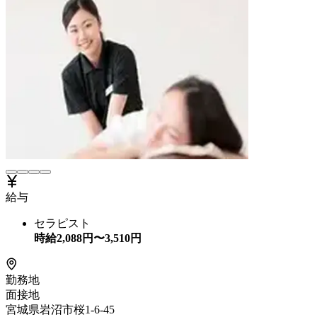
給与
セラピスト
時給
2,088
円〜
3,510
円
勤務地
面接地
宮城県岩沼市桜1-6-45