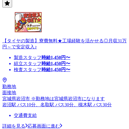
【タイヤの製造】寮費無料★工場経験を活かせる◎月収31万
円～で安定収入♪
製造スタッフ
時給
1,450
円〜
組立スタッフ
時給
1,450
円〜
検査スタッフ
時給
1,450
円〜
勤務地
面接地
宮城県岩沼市 ※勤務地は宮城県岩沼市になります
岩沼駅 バス10分、名取駅 バス30分、槻木駅 バス30分
交通費支給
詳細を見る
応募画面に進む