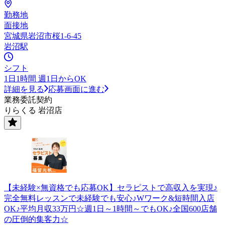
勤務地
面接地
宮城県岩沼市桜1-6-45
岩沼駅
シフト
1日1時間 週1日からOK
詳細を見る
応募画面に進む
業務委託契約
りらくる 岩沼店
【未経験×無資格でも応募OK】セラピストで高収入を実現♪
完全無料レッスンで未経験でも安心♪Wワーク&短時間入店
OK♪平均月収33万円☆週1日～1時間～でもOK♪全国600店舗
の圧倒的集客力☆