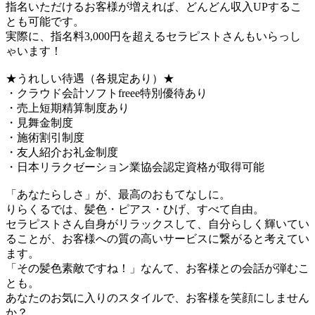
指名いただけるお客様が増えれば、どんどん収入UPするこ
とも可能です。
実際に、指名料3,000円を超えるセラピストさんもいらっし
ゃいます！
★うれしい待遇（各規定あり）★
・クラウド会計ソフトfreee特別優待あり
・売上短期精算制度あり
・見舞金制度
・施術割引制度
・友人紹介お礼金制度
・日本リラクゼーション業協会認定資格が取得可能
「あなたらしさ」が、最高のおもてなしに。
りらくるでは、髪色・ピアス・ひげ、すべて自由。
セラピストさん自身がリラックスして、自分らしく輝いてい
ることが、お客様への質の高いサービスに繋がると考えてい
ます。
「その髪色素敵ですね！」なんて、お客様との会話が弾むこ
とも。
あなたのお気に入りのスタイルで、お客様を笑顔にしません
か？