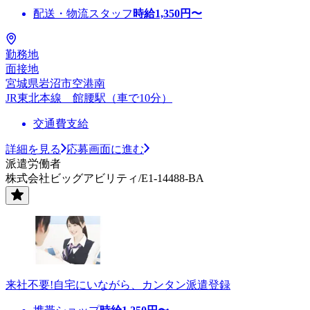
配送・物流スタッフ
時給
1,350
円〜
勤務地
面接地
宮城県岩沼市空港南
JR東北本線 館腰駅（車で10分）
交通費支給
詳細を見る
応募画面に進む
派遣労働者
株式会社ビッグアビリティ/E1-14488-BA
来社不要!自宅にいながら、カンタン派遣登録