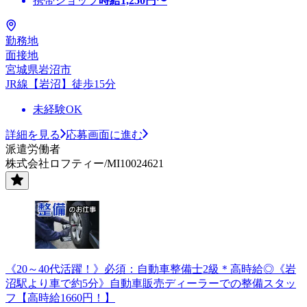
携帯ショップ
時給
1,250
円〜
勤務地
面接地
宮城県岩沼市
JR線【岩沼】徒歩15分
未経験OK
詳細を見る
応募画面に進む
派遣労働者
株式会社ロフティー/MI10024621
《20～40代活躍！》必須：自動車整備士2級＊高時給◎《岩
沼駅より車で約5分》自動車販売ディーラーでの整備スタッ
フ【高時給1660円！】