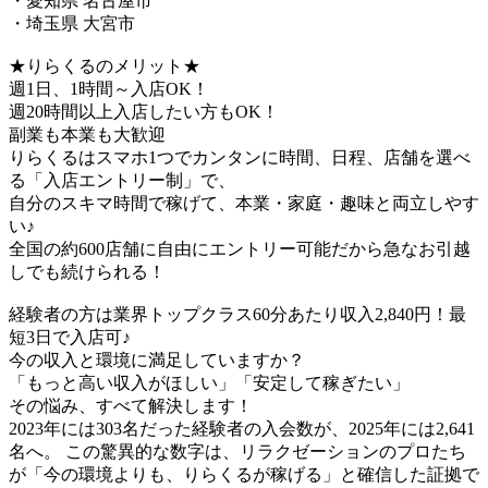
・愛知県 名古屋市
・埼玉県 大宮市
★りらくるのメリット★
週1日、1時間～入店OK！
週20時間以上入店したい方もOK！
副業も本業も大歓迎
りらくるはスマホ1つでカンタンに時間、日程、店舗を選べ
る「入店エントリー制」で、
​自分のスキマ時間で稼げて、本業・家庭・趣味と両立しやす
い♪​
全国の約600店舗に自由にエントリー可能だから急なお引越
しでも続けられる！
経験者の方は業界トップクラス60分あたり収入2,840円！最
短3日で入店可♪
今の収入と環境に満足していますか？
「もっと高い収入がほしい」「安定して稼ぎたい」
その悩み、すべて解決します！
2023年には303名だった経験者の入会数が、2025年には2,641
名へ。 この驚異的な数字は、リラクゼーションのプロたち
が「今の環境よりも、りらくるが稼げる」と確信した証拠で