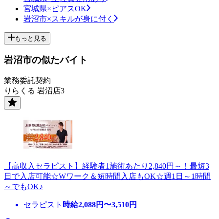
宮城県×ピアスOK
岩沼市×スキルが身に付く
もっと見る
岩沼市の似たバイト
業務委託契約
りらくる 岩沼店3
【高収入セラピスト】経験者1施術あたり2,840円～！最短3
日で入店可能☆Wワーク＆短時間入店もOK☆週1日～1時間
～でもOK♪
セラピスト
時給
2,088
円〜
3,510
円