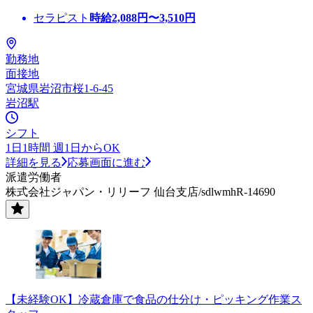
セラピスト
時給
2,088
円〜
3,510
円
勤務地
面接地
宮城県岩沼市桜1-6-45
岩沼駅
シフト
1日1時間 週1日からOK
詳細を見る
応募画面に進む
派遣労働者
株式会社ジャパン・リリーフ 仙台支店/sdlwmhR-14690
【未経験OK】冷蔵倉庫で食品の仕分け・ピッキング作業ス