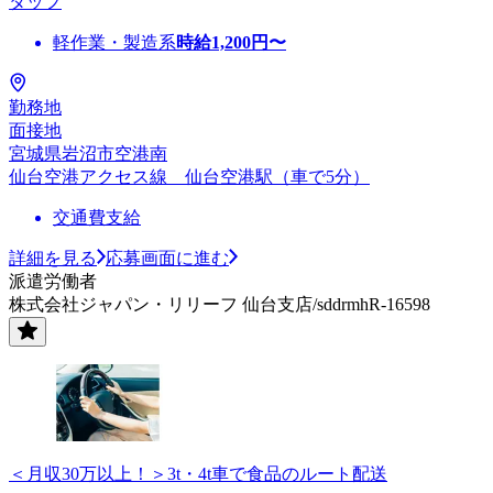
タッフ
軽作業・製造系
時給
1,200
円〜
勤務地
面接地
宮城県岩沼市空港南
仙台空港アクセス線 仙台空港駅（車で5分）
交通費支給
詳細を見る
応募画面に進む
派遣労働者
株式会社ジャパン・リリーフ 仙台支店/sddrmhR-16598
＜月収30万以上！＞3t・4t車で食品のルート配送