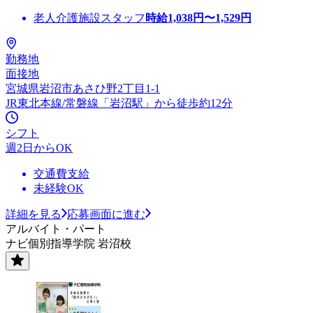
老人介護施設スタッフ
時給
1,038
円〜
1,529
円
勤務地
面接地
宮城県岩沼市あさひ野2丁目1-1
JR東北本線/常磐線「岩沼駅」から徒歩約12分
シフト
週2日からOK
交通費支給
未経験OK
詳細を見る
応募画面に進む
アルバイト・パート
ナビ個別指導学院 岩沼校