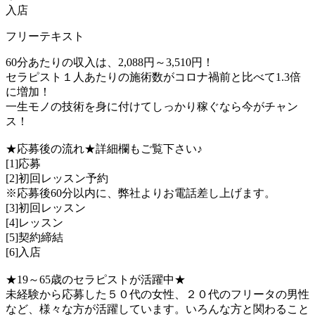
入店
フリーテキスト
60分あたりの収入は、2,088円～3,510円！
セラピスト１人あたりの施術数がコロナ禍前と比べて1.3倍
に増加！
一生モノの技術を身に付けてしっかり稼ぐなら今がチャン
ス！
★応募後の流れ★詳細欄もご覧下さい♪
[1]応募
[2]初回レッスン予約
※応募後60分以内に、弊社よりお電話差し上げます。
[3]初回レッスン
[4]レッスン
[5]契約締結
[6]入店
★19～65歳のセラピストが活躍中★
未経験から応募した５０代の女性、２０代のフリータの男性
など、様々な方が活躍しています。いろんな方と関わること