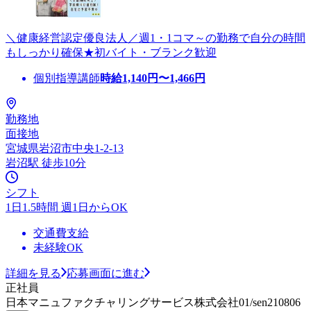
＼健康経営認定優良法人／週1・1コマ～の勤務で自分の時間
もしっかり確保★初バイト・ブランク歓迎
個別指導講師
時給
1,140
円〜
1,466
円
勤務地
面接地
宮城県岩沼市中央1-2-13
岩沼駅 徒歩10分
シフト
1日1.5時間 週1日からOK
交通費支給
未経験OK
詳細を見る
応募画面に進む
正社員
日本マニュファクチャリングサービス株式会社01/sen210806