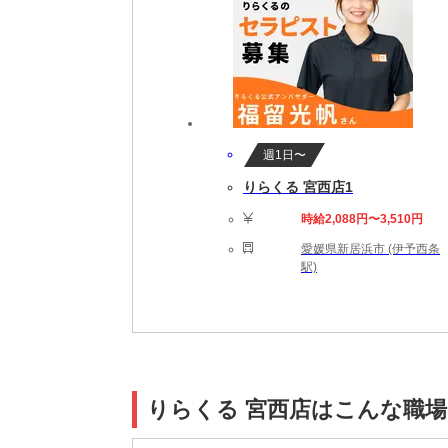
週1日〜
りらくる 宮西店1
時給2,088円〜3,510円
愛媛県新居浜市 (伊予西条
駅)
りらくる 宮西店はこんな職場