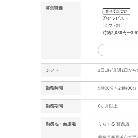
募集職種
業務委託契約
①セラピスト
シフト制
時給
2,088
円〜
3,5
シフト
1日1時間 週1日から
勤務時間
9時00分〜24時00分
勤務期間
6ヶ月以上
勤務地・面接地
りらくる 宮西店
愛媛県新居浜市宮西町