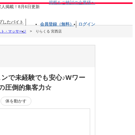
掲載をご検討の企業様へ
求人掲載！8月6日更新
プしたバイト
会員登録（無料）
ログイン
スト・マッサージ
りらくる 宮西店
スンで未経験でも安心♪Wワー
舗の圧倒的集客力☆
体を動かす