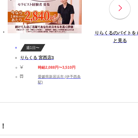
りらくるのバイトを
と見る
週1日〜
りらくる 宮西店3
時給2,088円〜3,510円
愛媛県新居浜市 (伊予西条
駅)
！