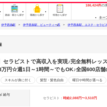
186,424件
の
す
路線・駅から探す
職種から探す
特徴から探す
キー
伊予西条駅
伊予西条駅、ビューティー系
伊予西条駅、エステ・セラピ
報
K】セラピストで高収入を実現♪完全無料レッ
3万円☆週1日～1時間～でもOK♪全国600店
スキルが身に付く
髪型・髪色自由
曜日や時間が選べる
給与
セラピスト：
時給2,088円〜3,510円