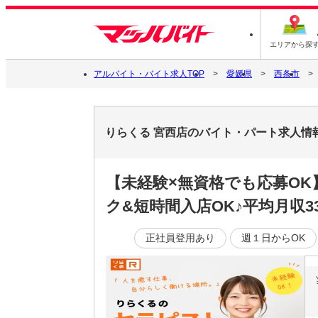
エリアから探
アルバイト・バイト求人TOP
愛媛県
西条市
りらくる 宮西店のバイト・パート求人情
【未経験×無資格でも応募O
ク&短時間入店OK♪平均月収3
正社員登用あり
週１日からOK