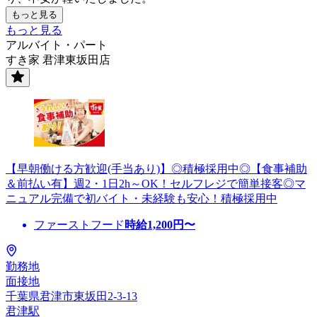
もっと見る
もっと見る
アルバイト・パート
すき家 君津東坂田店
【早朝働ける方歓迎(手当あり)】◎積極採用中◎【食事補助
＆前払い有】週2・1日2h～OK！セルフレジで簡単接客◎マ
ニュアル完備で初バイト・未経験も安心！積極採用中
ファーストフード
時給
1,200
円〜
勤務地
面接地
千葉県君津市東坂田2-3-13
君津駅