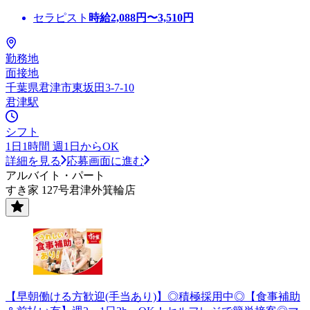
セラピスト
時給
2,088
円〜
3,510
円
勤務地
面接地
千葉県君津市東坂田3-7-10
君津駅
シフト
1日1時間 週1日からOK
詳細を見る
応募画面に進む
アルバイト・パート
すき家 127号君津外箕輪店
【早朝働ける方歓迎(手当あり)】◎積極採用中◎【食事補助