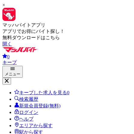
×
マッハバイトアプリ
アプリでお得にバイト探し！
無料ダウンロードはこちら
開く
0
キープ
メニュー
キープした求人を見る
0
検索履歴
新規会員登録(無料)
ログイン
ヘルプ
エリアから探す
駅から探す