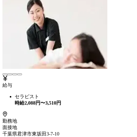
給与
セラピスト
時給
2,088
円〜
3,510
円
勤務地
面接地
千葉県君津市東坂田3-7-10