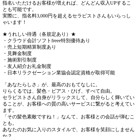
指名いただけるお客様が増えれば、どんどん収入UPするこ
とも可能です。
実際に、指名料3,000円を超えるセラピストさんもいらっし
ゃいます！
★うれしい待遇（各規定あり）★
・クラウド会計ソフトfreee特別優待あり
・売上短期精算制度あり
・見舞金制度
・施術割引制度
・友人紹介お礼金制度
・日本リラクゼーション業協会認定資格が取得可能
「あなたらしさ」が、最高のおもてなしに。
りらくるでは、髪色・ピアス・ひげ、すべて自由。
セラピストさん自身がリラックスして、自分らしく輝いてい
ることが、お客様への質の高いサービスに繋がると考えてい
ます。
「その髪色素敵ですね！」なんて、お客様との会話が弾むこ
とも。
あなたのお気に入りのスタイルで、お客様を笑顔にしません
か？