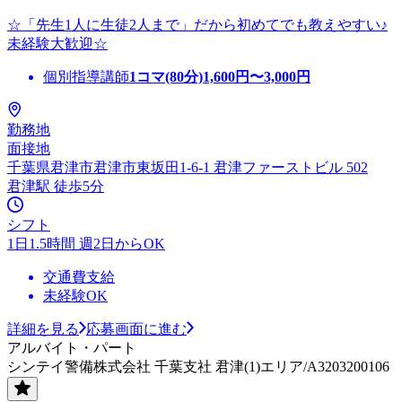
☆「先生1人に生徒2人まで」だから初めてでも教えやすい♪
未経験大歓迎☆
個別指導講師
1コマ(80分)
1,600
円〜
3,000
円
勤務地
面接地
千葉県君津市君津市東坂田1-6-1 君津ファーストビル 502
君津駅 徒歩5分
シフト
1日1.5時間 週2日からOK
交通費支給
未経験OK
詳細を見る
応募画面に進む
アルバイト・パート
シンテイ警備株式会社 千葉支社 君津(1)エリア/A3203200106