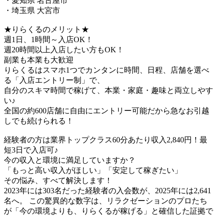
・愛知県 名古屋市
・埼玉県 大宮市
★りらくるのメリット★
週1日、1時間～入店OK！
週20時間以上入店したい方もOK！
副業も本業も大歓迎
りらくるはスマホ1つでカンタンに時間、日程、店舗を選べ
る「入店エントリー制」で、
​自分のスキマ時間で稼げて、本業・家庭・趣味と両立しやす
い♪​
全国の約600店舗に自由にエントリー可能だから急なお引越
しでも続けられる！
経験者の方は業界トップクラス60分あたり収入2,840円！最
短3日で入店可♪
今の収入と環境に満足していますか？
「もっと高い収入がほしい」「安定して稼ぎたい」
その悩み、すべて解決します！
2023年には303名だった経験者の入会数が、2025年には2,641
名へ。 この驚異的な数字は、リラクゼーションのプロたち
が「今の環境よりも、りらくるが稼げる」と確信した証拠で