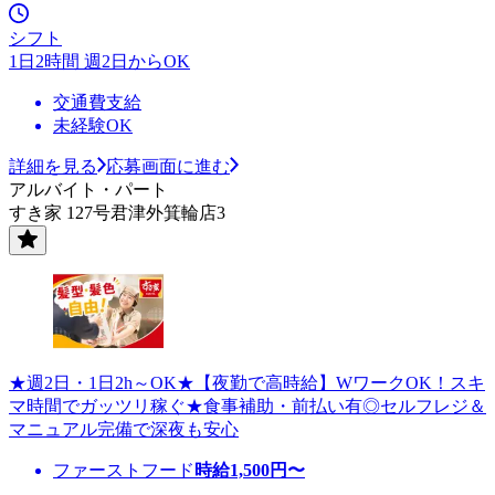
シフト
1日2時間 週2日からOK
交通費支給
未経験OK
詳細を見る
応募画面に進む
アルバイト・パート
すき家 127号君津外箕輪店3
★週2日・1日2h～OK★【夜勤で高時給】WワークOK！スキ
マ時間でガッツリ稼ぐ★食事補助・前払い有◎セルフレジ＆
マニュアル完備で深夜も安心
ファーストフード
時給
1,500
円〜