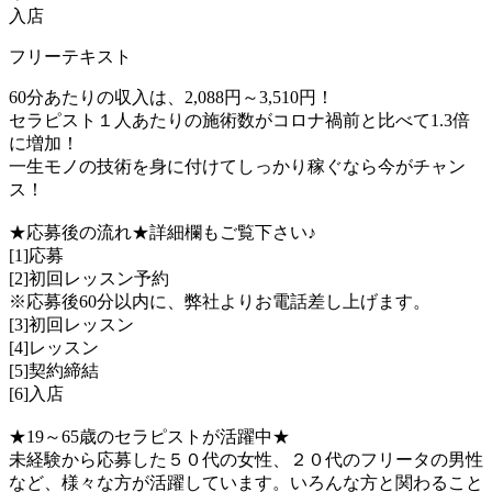
入店
フリーテキスト
60分あたりの収入は、2,088円～3,510円！
セラピスト１人あたりの施術数がコロナ禍前と比べて1.3倍
に増加！
一生モノの技術を身に付けてしっかり稼ぐなら今がチャン
ス！
★応募後の流れ★詳細欄もご覧下さい♪
[1]応募
[2]初回レッスン予約
※応募後60分以内に、弊社よりお電話差し上げます。
[3]初回レッスン
[4]レッスン
[5]契約締結
[6]入店
★19～65歳のセラピストが活躍中★
未経験から応募した５０代の女性、２０代のフリータの男性
など、様々な方が活躍しています。いろんな方と関わること