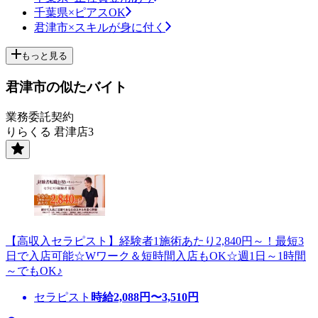
千葉県×ピアスOK
君津市×スキルが身に付く
もっと見る
君津市の似たバイト
業務委託契約
りらくる 君津店3
【高収入セラピスト】経験者1施術あたり2,840円～！最短3
日で入店可能☆Wワーク＆短時間入店もOK☆週1日～1時間
～でもOK♪
セラピスト
時給
2,088
円〜
3,510
円