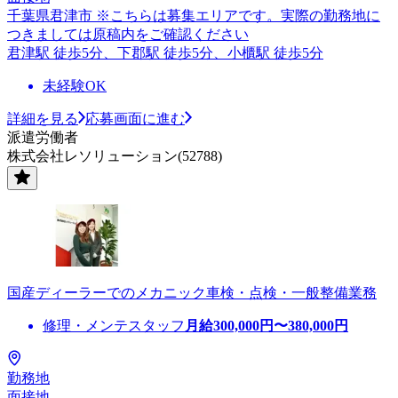
千葉県君津市 ※こちらは募集エリアです。実際の勤務地に
つきましては原稿内をご確認ください
君津駅 徒歩5分、下郡駅 徒歩5分、小櫃駅 徒歩5分
未経験OK
詳細を見る
応募画面に進む
派遣労働者
株式会社レソリューション(52788)
国産ディーラーでのメカニック車検・点検・一般整備業務
修理・メンテスタッフ
月給
300,000
円〜
380,000
円
勤務地
面接地