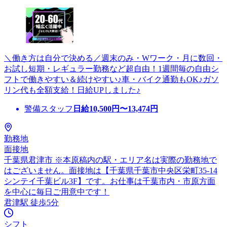
＼働き方は自分で決める／週末のみ・Wワーク・月に数回・
お試し短期・レギュラー勤務など超自由！1週間毎の自由シ
フトで働きやすい＆続けやすい♪車・バイク通勤もOK♪ガソ
リン代も全額支給！日給UPしました♪
警備スタッフ
日給
10,500
円〜
13,474
円
勤務地
面接地
千葉県君津市 ※本原稿内の駅・エリア名は実際の勤務地で
はございません。面接地は【千葉県千葉市中央区栄町35-14
シンテイ千葉ビル3F】です。お仕事は千葉市内・市原方面
を中心に毎日ご用意中です！
君津駅 徒歩5分
シフト