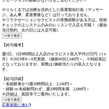
クゼーションの経験がない方もご安心ください！
※りらくるでは治療を目的とした医業類似行為（マッサー
ジ、あん摩、柔道整復など）は行っておりません。
※リラクゼーションセラピストの実務経験がある方は、技術
チェックの上システムのみのレッスンで入店も可能！（最短
当日契約、次の日には入店可能）
全て表示
【給与備考】
週5日、1日9時間以上入店のセラピスト収入平均33万円（1ヶ
月）※2023年6～8月実績。1施術60分2,340円～。※時給表記
となっておりますが、実際は1施術当たりの収入となりま
す。
【給与詳細】
・未経験者かつ週30時間以上 2,340円～
・経験 or 未経験問わず、週20時間未満 2,088円～
※詳細は、面談等でご案内いたします。
全て表示
応募画面に進む