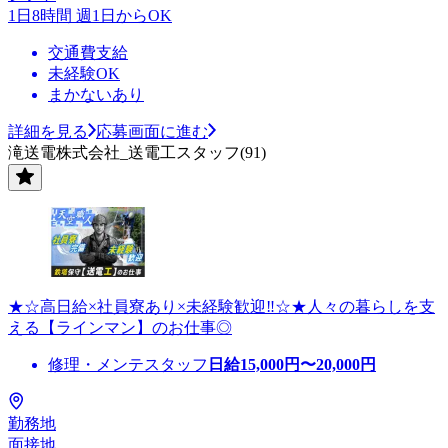
1日8時間 週1日からOK
交通費支給
未経験OK
まかないあり
詳細を見る
応募画面に進む
滝送電株式会社_送電工スタッフ(91)
★☆高日給×社員寮あり×未経験歓迎‼☆★人々の暮らしを支
える【ラインマン】のお仕事◎
修理・メンテスタッフ
日給
15,000
円〜
20,000
円
勤務地
面接地