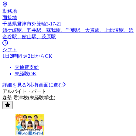
勤務地
面接地
千葉県君津市外箕輪3-17-21
姉ケ崎駅、五井駅、蘇我駅、千葉駅、大貫駅、上総湊駅、浜
金谷駅、館山駅、茂原駅
シフト
1日2時間 週2日からOK
交通費支給
未経験OK
詳細を見る
応募画面に進む
アルバイト・パート
森塾 君津校(未経験学生)