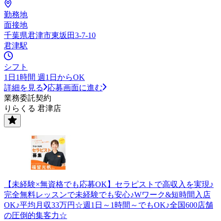
勤務地
面接地
千葉県君津市東坂田3-7-10
君津駅
シフト
1日1時間 週1日からOK
詳細を見る
応募画面に進む
業務委託契約
りらくる 君津店
【未経験×無資格でも応募OK】セラピストで高収入を実現♪
完全無料レッスンで未経験でも安心♪Wワーク&短時間入店
OK♪平均月収33万円☆週1日～1時間～でもOK♪全国600店舗
の圧倒的集客力☆