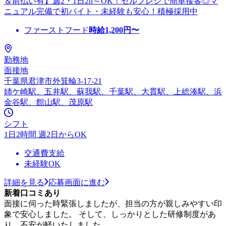
＆前払い有】週2・1日2h～OK！セルフレジで簡単接客◎マ
ニュアル完備で初バイト・未経験も安心！積極採用中
ファーストフード
時給
1,200
円〜
勤務地
面接地
千葉県君津市外箕輪3-17-21
姉ケ崎駅、五井駅、蘇我駅、千葉駅、大貫駅、上総湊駅、浜
金谷駅、館山駅、茂原駅
シフト
1日2時間 週2日からOK
交通費支給
未経験OK
詳細を見る
応募画面に進む
新着口コミあり
面接に伺った時緊張しましたが、担当の方が親しみやすい印
象で安心しました。 そして、しっかりとした研修制度があ
り、不安が軽いたしました。