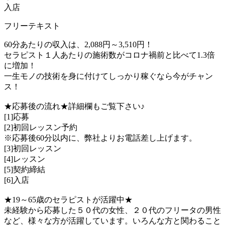
入店
フリーテキスト
60分あたりの収入は、2,088円～3,510円！
セラピスト１人あたりの施術数がコロナ禍前と比べて1.3倍
に増加！
一生モノの技術を身に付けてしっかり稼ぐなら今がチャン
ス！
★応募後の流れ★詳細欄もご覧下さい♪
[1]応募
[2]初回レッスン予約
※応募後60分以内に、弊社よりお電話差し上げます。
[3]初回レッスン
[4]レッスン
[5]契約締結
[6]入店
★19～65歳のセラピストが活躍中★
未経験から応募した５０代の女性、２０代のフリータの男性
など、様々な方が活躍しています。いろんな方と関わること