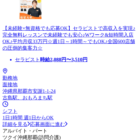
【未経験×無資格でも応募OK】セラピストで高収入を実現♪
完全無料レッスンで未経験でも安心♪Wワーク&短時間入店
OK♪平均月収33万円☆週1日～1時間～でもOK♪全国600店舗
の圧倒的集客力☆
セラピスト
時給
2,088
円〜
3,510
円
勤務地
面接地
沖縄県那覇市安謝1-1-24
古島駅、おもろまち駅
シフト
1日1時間 週1日からOK
詳細を見る
応募画面に進む
アルバイト・パート
ツクイ沖縄那覇(訪問介護)