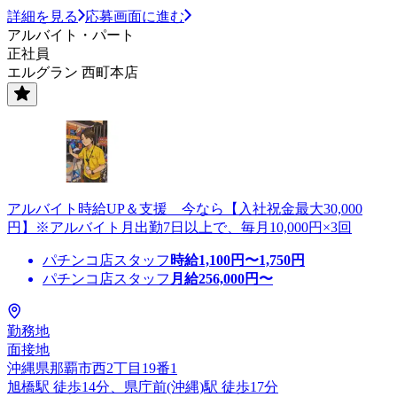
詳細を見る
応募画面に進む
アルバイト・パート
正社員
エルグラン 西町本店
アルバイト時給UP＆支援 今なら【入社祝金最大30,000
円】※アルバイト月出勤7日以上で、毎月10,000円×3回
パチンコ店スタッフ
時給
1,100
円〜
1,750
円
パチンコ店スタッフ
月給
256,000
円〜
勤務地
面接地
沖縄県那覇市西2丁目19番1
旭橋駅 徒歩14分、県庁前(沖縄)駅 徒歩17分