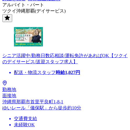
アルバイト・パート
ツクイ沖縄那覇(デイサービス)
シニア活躍中/勤務日数応相談/運転免許があればOK【ツクイ
のデイサービス/送迎スタッフ求人】
配送・物流スタッフ
時給
1,027
円
勤務地
面接地
沖縄県那覇市首里平良町1-8-1
ゆいレール「儀保駅」から徒歩約10分
交通費支給
未経験OK