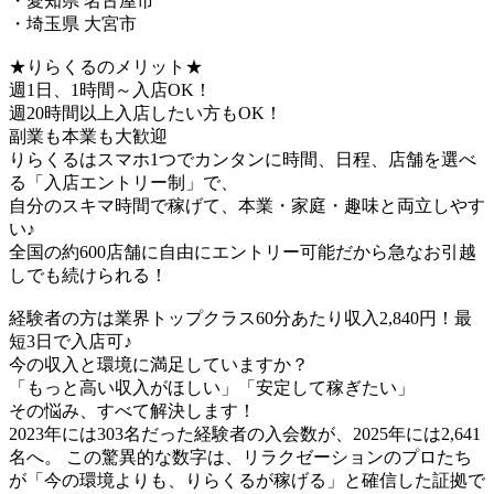
・愛知県 名古屋市
・埼玉県 大宮市
★りらくるのメリット★
週1日、1時間～入店OK！
週20時間以上入店したい方もOK！
副業も本業も大歓迎
りらくるはスマホ1つでカンタンに時間、日程、店舗を選べ
る「入店エントリー制」で、
​自分のスキマ時間で稼げて、本業・家庭・趣味と両立しやす
い♪​
全国の約600店舗に自由にエントリー可能だから急なお引越
しでも続けられる！
経験者の方は業界トップクラス60分あたり収入2,840円！最
短3日で入店可♪
今の収入と環境に満足していますか？
「もっと高い収入がほしい」「安定して稼ぎたい」
その悩み、すべて解決します！
2023年には303名だった経験者の入会数が、2025年には2,641
名へ。 この驚異的な数字は、リラクゼーションのプロたち
が「今の環境よりも、りらくるが稼げる」と確信した証拠で