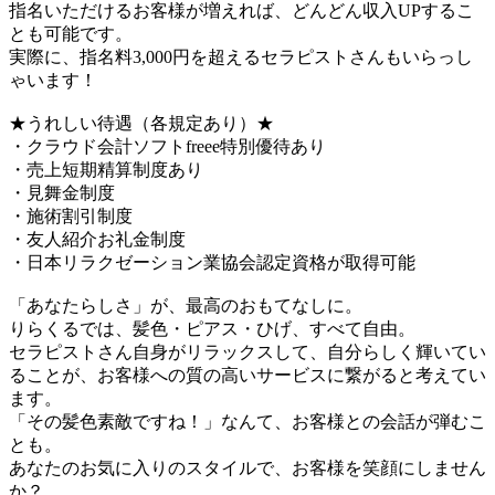
指名いただけるお客様が増えれば、どんどん収入UPするこ
とも可能です。
実際に、指名料3,000円を超えるセラピストさんもいらっし
ゃいます！
★うれしい待遇（各規定あり）★
・クラウド会計ソフトfreee特別優待あり
・売上短期精算制度あり
・見舞金制度
・施術割引制度
・友人紹介お礼金制度
・日本リラクゼーション業協会認定資格が取得可能
「あなたらしさ」が、最高のおもてなしに。
りらくるでは、髪色・ピアス・ひげ、すべて自由。
セラピストさん自身がリラックスして、自分らしく輝いてい
ることが、お客様への質の高いサービスに繋がると考えてい
ます。
「その髪色素敵ですね！」なんて、お客様との会話が弾むこ
とも。
あなたのお気に入りのスタイルで、お客様を笑顔にしません
か？