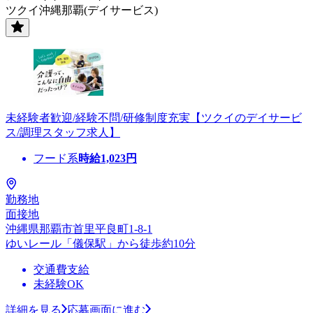
ツクイ沖縄那覇(デイサービス)
未経験者歓迎/経験不問/研修制度充実【ツクイのデイサービ
ス/調理スタッフ求人】
フード系
時給
1,023
円
勤務地
面接地
沖縄県那覇市首里平良町1-8-1
ゆいレール「儀保駅」から徒歩約10分
交通費支給
未経験OK
詳細を見る
応募画面に進む