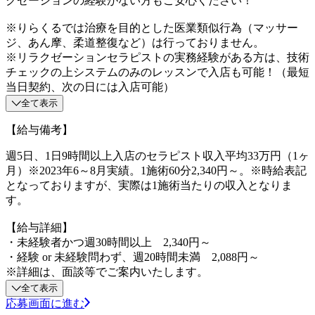
クゼーションの経験がない方もご安心ください！
※りらくるでは治療を目的とした医業類似行為（マッサー
ジ、あん摩、柔道整復など）は行っておりません。
※リラクゼーションセラピストの実務経験がある方は、技術
チェックの上システムのみのレッスンで入店も可能！（最短
当日契約、次の日には入店可能）
全て表示
【給与備考】
週5日、1日9時間以上入店のセラピスト収入平均33万円（1ヶ
月）※2023年6～8月実績。1施術60分2,340円～。※時給表記
となっておりますが、実際は1施術当たりの収入となりま
す。
【給与詳細】
・未経験者かつ週30時間以上 2,340円～
・経験 or 未経験問わず、週20時間未満 2,088円～
※詳細は、面談等でご案内いたします。
全て表示
応募画面に進む