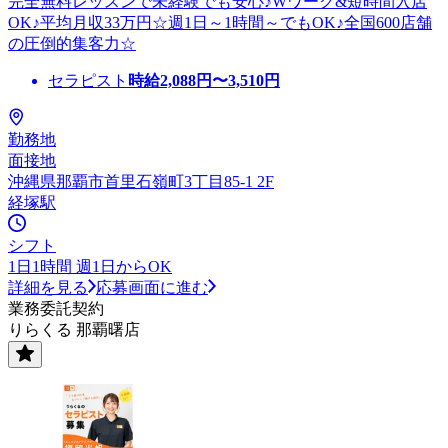
完全無料レッスンで未経験でも安心♪Wワーク&短時間入店
OK♪平均月収33万円☆週1日～1時間～でもOK♪全国600店舗
の圧倒的集客力☆
セラピスト
時給
2,088
円〜
3,510
円
勤務地
面接地
沖縄県那覇市首里石嶺町3丁目85-1 2F
経塚駅
シフト
1日1時間 週1日からOK
詳細を見る
応募画面に進む
業務委託契約
りらくる 那覇曙店