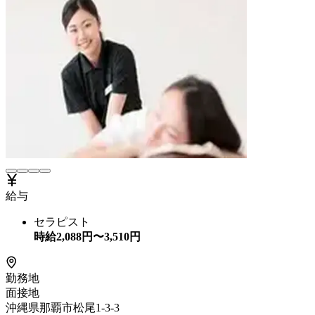
給与
セラピスト
時給
2,088
円〜
3,510
円
勤務地
面接地
沖縄県那覇市松尾1-3-3