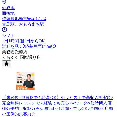
勤務地
面接地
沖縄県那覇市安謝1-1-24
古島駅、おもろまち駅
シフト
1日1時間 週1日からOK
詳細を見る
応募画面に進む
業務委託契約
りらくる 国際通り店
【未経験×無資格でも応募OK】セラピストで高収入を実現♪
完全無料レッスンで未経験でも安心♪Wワーク&短時間入店
OK♪平均月収33万円☆週1日～1時間～でもOK♪全国600店舗
の圧倒的集客力☆