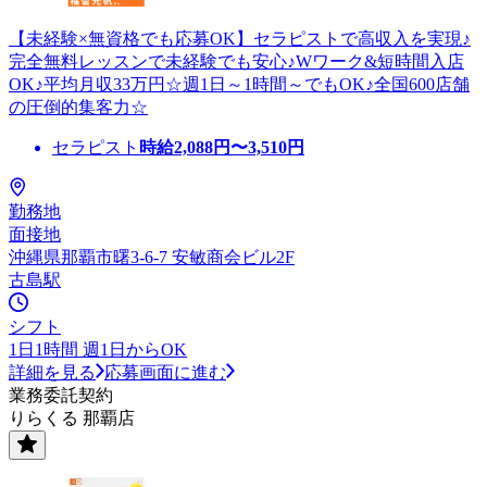
【未経験×無資格でも応募OK】セラピストで高収入を実現♪
完全無料レッスンで未経験でも安心♪Wワーク&短時間入店
OK♪平均月収33万円☆週1日～1時間～でもOK♪全国600店舗
の圧倒的集客力☆
セラピスト
時給
2,088
円〜
3,510
円
勤務地
面接地
沖縄県那覇市曙3-6-7 安敏商会ビル2F
古島駅
シフト
1日1時間 週1日からOK
詳細を見る
応募画面に進む
業務委託契約
りらくる 那覇店