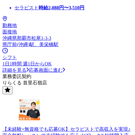
セラピスト
時給
2,088
円〜
3,510
円
勤務地
面接地
沖縄県那覇市松尾1-3-3
県庁前(沖縄)駅、美栄橋駅
シフト
1日1時間 週1日からOK
詳細を見る
応募画面に進む
業務委託契約
りらくる 首里石嶺店
【未経験×無資格でも応募OK】セラピストで高収入を実現♪