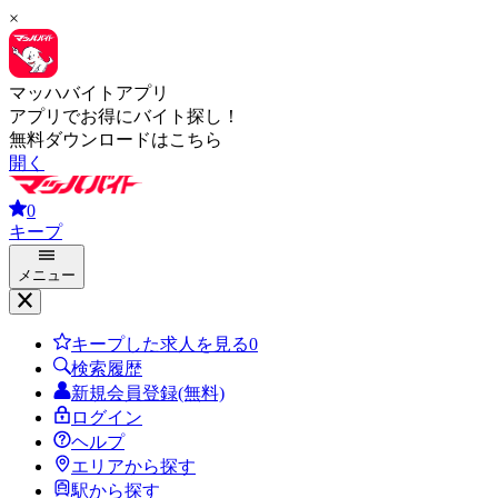
×
マッハバイトアプリ
アプリでお得にバイト探し！
無料ダウンロードはこちら
開く
0
キープ
メニュー
キープした求人を見る
0
検索履歴
新規会員登録(無料)
ログイン
ヘルプ
エリアから探す
駅から探す