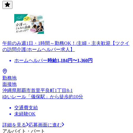
午前のみ週1日・1時間～勤務OK！/主婦・主夫歓迎【ツクイ
の訪問介護/ホームヘルパー求人】
ホームヘルパー
時給
1,184
円〜
1,360
円
勤務地
面接地
沖縄県那覇市首里平良町1丁目8-1
ゆいレール「儀保駅」から徒歩約10分
交通費支給
未経験OK
詳細を見る
応募画面に進む
アルバイト・パート