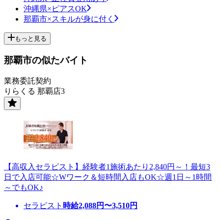
沖縄県×ピアスOK
那覇市×スキルが身に付く
もっと見る
那覇市の似たバイト
業務委託契約
りらくる 那覇店3
【高収入セラピスト】経験者1施術あたり2,840円～！最短3
日で入店可能☆Wワーク＆短時間入店もOK☆週1日～1時間
～でもOK♪
セラピスト
時給
2,088
円〜
3,510
円