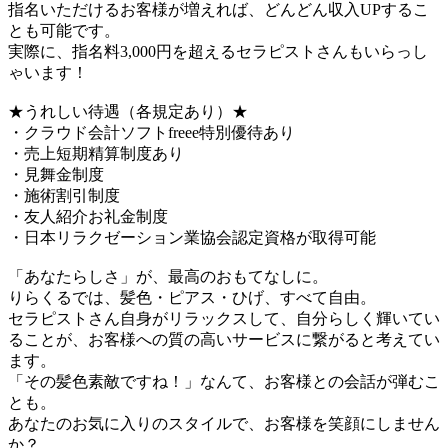
指名いただけるお客様が増えれば、どんどん収入UPするこ
とも可能です。
実際に、指名料3,000円を超えるセラピストさんもいらっし
ゃいます！
★うれしい待遇（各規定あり）★
・クラウド会計ソフトfreee特別優待あり
・売上短期精算制度あり
・見舞金制度
・施術割引制度
・友人紹介お礼金制度
・日本リラクゼーション業協会認定資格が取得可能
「あなたらしさ」が、最高のおもてなしに。
りらくるでは、髪色・ピアス・ひげ、すべて自由。
セラピストさん自身がリラックスして、自分らしく輝いてい
ることが、お客様への質の高いサービスに繋がると考えてい
ます。
「その髪色素敵ですね！」なんて、お客様との会話が弾むこ
とも。
あなたのお気に入りのスタイルで、お客様を笑顔にしません
か？