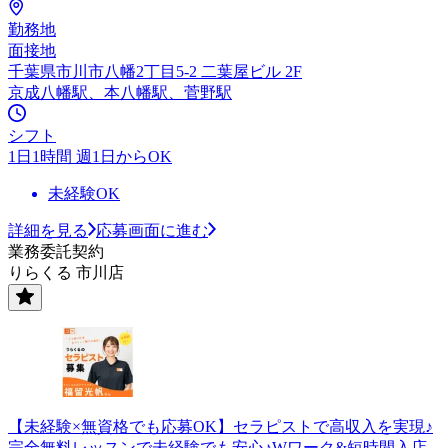
勤務地
面接地
千葉県市川市八幡2丁目5-2 二葉屋ビル 2F
京成八幡駅、本八幡駅、菅野駅
シフト
1日1時間 週1日からOK
未経験OK
詳細を見る
応募画面に進む
業務委託契約
りらくる 市川店
【未経験×無資格でも応募OK】セラピストで高収入を実現♪
完全無料レッスンで未経験でも安心♪Wワーク&短時間入店