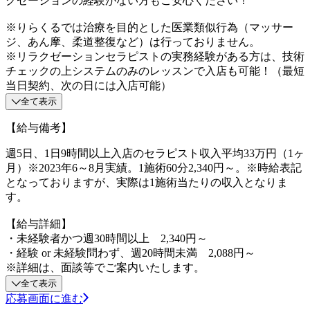
クゼーションの経験がない方もご安心ください！
※りらくるでは治療を目的とした医業類似行為（マッサー
ジ、あん摩、柔道整復など）は行っておりません。
※リラクゼーションセラピストの実務経験がある方は、技術
チェックの上システムのみのレッスンで入店も可能！（最短
当日契約、次の日には入店可能）
全て表示
【給与備考】
週5日、1日9時間以上入店のセラピスト収入平均33万円（1ヶ
月）※2023年6～8月実績。1施術60分2,340円～。※時給表記
となっておりますが、実際は1施術当たりの収入となりま
す。
【給与詳細】
・未経験者かつ週30時間以上 2,340円～
・経験 or 未経験問わず、週20時間未満 2,088円～
※詳細は、面談等でご案内いたします。
全て表示
応募画面に進む