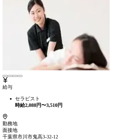
給与
セラピスト
時給
2,088
円〜
3,510
円
勤務地
面接地
千葉県市川市鬼高3-32-12