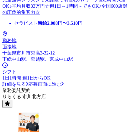
OK♪平均月収33万円☆週1日～1時間～でもOK♪全国600店舗
の圧倒的集客力☆
セラピスト
時給
2,088
円〜
3,510
円
勤務地
面接地
千葉県市川市鬼高3-32-12
下総中山駅、鬼越駅、京成中山駅
シフト
1日1時間 週1日からOK
詳細を見る
応募画面に進む
業務委託契約
りらくる 市川北方店