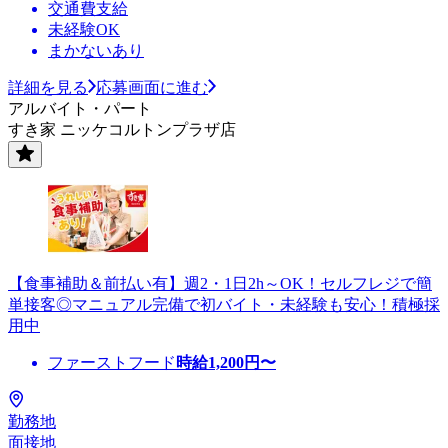
交通費支給
未経験OK
まかないあり
詳細を見る
応募画面に進む
アルバイト・パート
すき家 ニッケコルトンプラザ店
【食事補助＆前払い有】週2・1日2h～OK！セルフレジで簡
単接客◎マニュアル完備で初バイト・未経験も安心！積極採
用中
ファーストフード
時給
1,200
円〜
勤務地
面接地