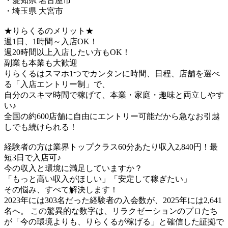
・愛知県 名古屋市
・埼玉県 大宮市
★りらくるのメリット★
週1日、1時間～入店OK！
週20時間以上入店したい方もOK！
副業も本業も大歓迎
りらくるはスマホ1つでカンタンに時間、日程、店舗を選べ
る「入店エントリー制」で、
​自分のスキマ時間で稼げて、本業・家庭・趣味と両立しやす
い♪​
全国の約600店舗に自由にエントリー可能だから急なお引越
しでも続けられる！
経験者の方は業界トップクラス60分あたり収入2,840円！最
短3日で入店可♪
今の収入と環境に満足していますか？
「もっと高い収入がほしい」「安定して稼ぎたい」
その悩み、すべて解決します！
2023年には303名だった経験者の入会数が、2025年には2,641
名へ。 この驚異的な数字は、リラクゼーションのプロたち
が「今の環境よりも、りらくるが稼げる」と確信した証拠で