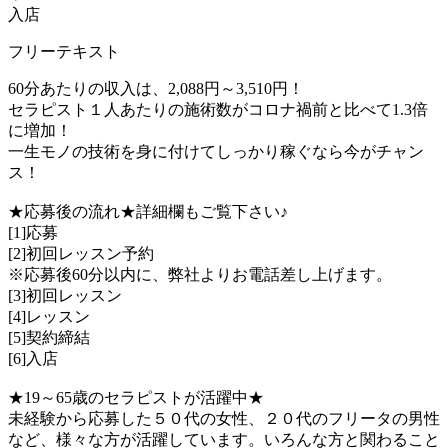
入店
フリーテキスト
60分あたりの収入は、2,088円～3,510円！
セラピスト１人あたりの施術数がコロナ禍前と比べて1.3倍
に増加！
一生モノの技術を身に付けてしっかり稼ぐなら今がチャン
ス！
★応募後の流れ★詳細欄もご覧下さい♪
[1]応募
[2]初回レッスン予約
※応募後60分以内に、弊社よりお電話差し上げます。
[3]初回レッスン
[4]レッスン
[5]契約締結
[6]入店
★19～65歳のセラピストが活躍中★
未経験から応募した５０代の女性、２０代のフリータの男性
など、様々な方が活躍しています。いろんな方と関わること