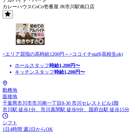
アルバイト・パート
カレーハウスCoCo壱番屋 JR市川駅南口店
<エリア屈指の高時給1200円～>ココイチstaff(高校生ok)
ホールスタッフ
時給
1,200
円〜
キッチンスタッフ
時給
1,200
円〜
勤務地
面接地
千葉県市川市市川南一丁目8-30 市川セレストビル1階
市川駅 徒歩1分、市川真間駅 徒歩9分、国府台駅 徒歩15分
シフト
1日4時間 週2日からOK