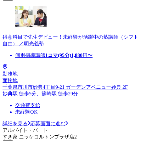
得意科目で先生デビュー！未経験が活躍中の塾講師（シフト
自由） ／明光義塾
個別指導講師
1コマ(95分)
1,880
円〜
勤務地
面接地
千葉県市川市妙典4丁目9-21 ガーデンアベニュー妙典 2F
妙典駅 徒歩5分、篠崎駅 徒歩29分
交通費支給
未経験OK
詳細を見る
応募画面に進む
アルバイト・パート
すき家 ニッケコルトンプラザ店2