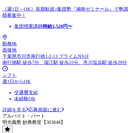
《週1日～OK》長期歓迎♪集団塾『湘南ゼミナール』で塾講
師募集中！
集団授業講師
時給
2,520
円〜
勤務地
面接地
千葉県市川市南行徳1-2-13 プライムNS1F
南行徳駅 徒歩7分、瑞江駅 徒歩22分、市川塩浜駅 徒歩29分
シフト
週1日からOK
交通費支給
未経験OK
詳細を見る
応募画面に進む
アルバイト・パート
明光義塾 妙典教室【303648】