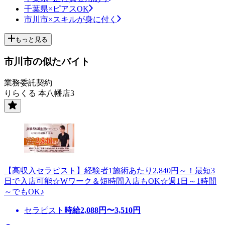
千葉県×ピアスOK
市川市×スキルが身に付く
もっと見る
市川市の似たバイト
業務委託契約
りらくる 本八幡店3
【高収入セラピスト】経験者1施術あたり2,840円～！最短3
日で入店可能☆Wワーク＆短時間入店もOK☆週1日～1時間
～でもOK♪
セラピスト
時給
2,088
円〜
3,510
円