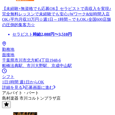
【未経験×無資格でも応募OK】セラピストで高収入を実現♪
完全無料レッスンで未経験でも安心♪Wワーク&短時間入店
OK♪平均月収33万円☆週1日～1時間～でもOK♪全国600店舗
の圧倒的集客力☆
セラピスト
時給
2,088
円〜
3,510
円
勤務地
面接地
千葉県市川市北方町4丁目1948-6
船橋法典駅、市川大野駅、京成中山駅
シフト
1日1時間 週1日からOK
詳細を見る
応募画面に進む
アルバイト・パート
島村楽器 市川コルトンプラザ店