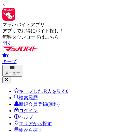
×
マッハバイトアプリ
アプリでお得にバイト探し！
無料ダウンロードはこちら
開く
0
キープ
メニュー
キープした求人を見る
0
検索履歴
新規会員登録(無料)
ログイン
ヘルプ
エリアから探す
駅から探す