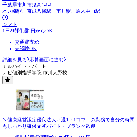
千葉県市川市鬼高1-1-1
本八幡駅、京成八幡駅、市川駅、原木中山駅
シフト
1日2時間 週2日からOK
交通費支給
未経験OK
詳細を見る
応募画面に進む
アルバイト・パート
ナビ個別指導学院 市川大野校
＼健康経営認定優良法人／週1・1コマ～の勤務で自分の時間
もしっかり確保★初バイト・ブランク歓迎