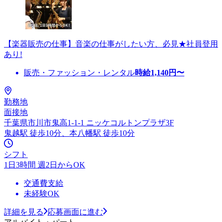
【楽器販売の仕事】音楽の仕事がしたい方、必見★社員登用
あり!
販売・ファッション・レンタル
時給
1,140
円〜
勤務地
面接地
千葉県市川市鬼高1-1-1 ニッケコルトンプラザ3F
鬼越駅 徒歩10分、本八幡駅 徒歩10分
シフト
1日3時間 週2日からOK
交通費支給
未経験OK
詳細を見る
応募画面に進む