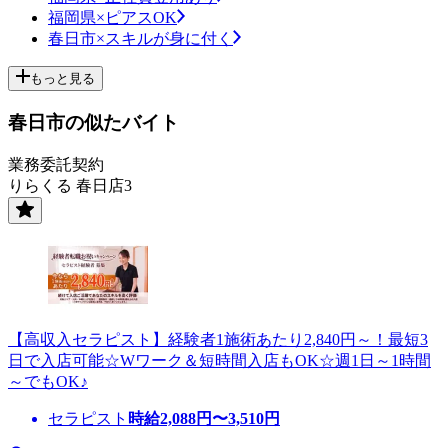
福岡県×ピアスOK
春日市×スキルが身に付く
もっと見る
春日市の似たバイト
業務委託契約
りらくる 春日店3
【高収入セラピスト】経験者1施術あたり2,840円～！最短3
日で入店可能☆Wワーク＆短時間入店もOK☆週1日～1時間
～でもOK♪
セラピスト
時給
2,088
円〜
3,510
円