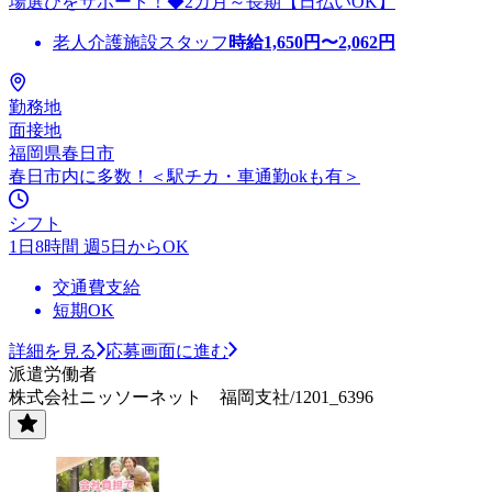
場選びをサポート！◆2カ月～長期【日払いOK】
老人介護施設スタッフ
時給
1,650
円〜
2,062
円
勤務地
面接地
福岡県春日市
春日市内に多数！＜駅チカ・車通勤okも有＞
シフト
1日8時間 週5日からOK
交通費支給
短期OK
詳細を見る
応募画面に進む
派遣労働者
株式会社ニッソーネット 福岡支社/1201_6396