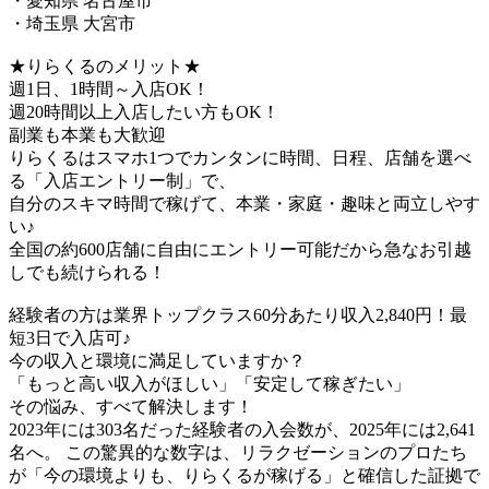
・愛知県 名古屋市
・埼玉県 大宮市
★りらくるのメリット★
週1日、1時間～入店OK！
週20時間以上入店したい方もOK！
副業も本業も大歓迎
りらくるはスマホ1つでカンタンに時間、日程、店舗を選べ
る「入店エントリー制」で、
​自分のスキマ時間で稼げて、本業・家庭・趣味と両立しやす
い♪​
全国の約600店舗に自由にエントリー可能だから急なお引越
しでも続けられる！
経験者の方は業界トップクラス60分あたり収入2,840円！最
短3日で入店可♪
今の収入と環境に満足していますか？
「もっと高い収入がほしい」「安定して稼ぎたい」
その悩み、すべて解決します！
2023年には303名だった経験者の入会数が、2025年には2,641
名へ。 この驚異的な数字は、リラクゼーションのプロたち
が「今の環境よりも、りらくるが稼げる」と確信した証拠で