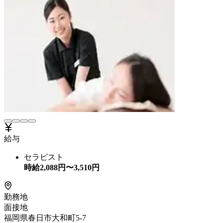
給与
セラピスト
時給
2,088
円〜
3,510
円
勤務地
面接地
福岡県春日市大和町5-7