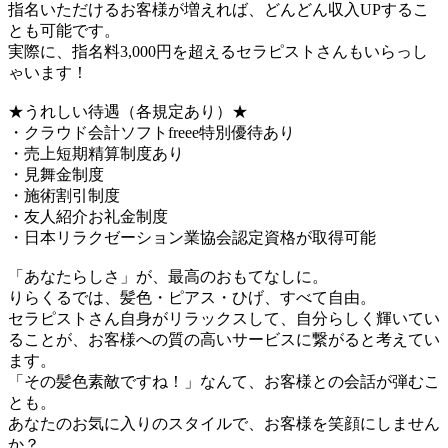
指名いただけるお客様が増えれば、どんどん収入UPするこ
とも可能です。
実際に、指名料3,000円を超えるセラピストさんもいらっし
ゃいます！
★うれしい待遇（各規定あり）★
・クラウド会計ソフトfreee特別優待あり
・売上短期精算制度あり
・見舞金制度
・施術割引制度
・友人紹介お礼金制度
・日本リラクゼーション業協会認定資格が取得可能
「あなたらしさ」が、最高のおもてなしに。
りらくるでは、髪色・ピアス・ひげ、すべて自由。
セラピストさん自身がリラックスして、自分らしく輝いてい
ることが、お客様への質の高いサービスに繋がると考えてい
ます。
「その髪色素敵ですね！」なんて、お客様との会話が弾むこ
とも。
あなたのお気に入りのスタイルで、お客様を笑顔にしません
か？