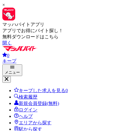
×
マッハバイトアプリ
アプリでお得にバイト探し！
無料ダウンロードはこちら
開く
0
キープ
メニュー
キープした求人を見る
0
検索履歴
新規会員登録(無料)
ログイン
ヘルプ
エリアから探す
駅から探す