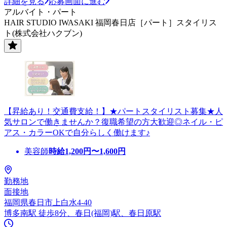
詳細を見る
応募画面に進む
アルバイト・パート
HAIR STUDIO IWASAKI 福岡春日店［パート］スタイリス
ト(株式会社ハクブン)
【昇給あり！交通費支給！】★パートスタイリスト募集★人
気サロンで働きませんか？復職希望の方大歓迎◎ネイル・ピ
アス・カラーOKで自分らしく働けます♪
美容師
時給
1,200
円〜
1,600
円
勤務地
面接地
福岡県春日市上白水4-40
博多南駅 徒歩8分、春日(福岡)駅、春日原駅