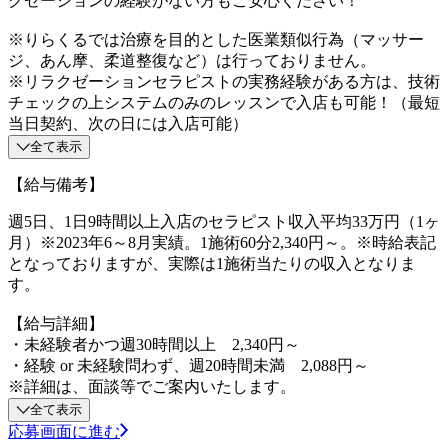
クゼーションの経験がない方もご安心ください！
※りらくるでは治療を目的とした医業類似行為（マッサー
ジ、あん摩、柔道整復など）は行っておりません。
※リラクゼーションセラピストの実務経験がある方は、技術
チェックの上システムのみのレッスンで入店も可能！（最短
当日契約、次の日には入店可能）
全て表示
【給与備考】
週5日、1日9時間以上入店のセラピスト収入平均33万円（1ヶ
月）※2023年6～8月実績。1施術60分2,340円～。※時給表記
となっておりますが、実際は1施術当たりの収入となりま
す。
【給与詳細】
・未経験者かつ週30時間以上 2,340円～
・経験 or 未経験問わず、週20時間未満 2,088円～
※詳細は、面談等でご案内いたします。
全て表示
応募画面に進む