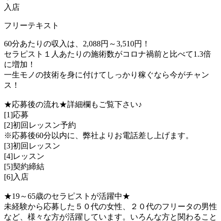
入店
フリーテキスト
60分あたりの収入は、2,088円～3,510円！
セラピスト１人あたりの施術数がコロナ禍前と比べて1.3倍
に増加！
一生モノの技術を身に付けてしっかり稼ぐなら今がチャン
ス！
★応募後の流れ★詳細欄もご覧下さい♪
[1]応募
[2]初回レッスン予約
※応募後60分以内に、弊社よりお電話差し上げます。
[3]初回レッスン
[4]レッスン
[5]契約締結
[6]入店
★19～65歳のセラピストが活躍中★
未経験から応募した５０代の女性、２０代のフリータの男性
など、様々な方が活躍しています。いろんな方と関わること