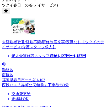
アルバイト・パート
ツクイ春日一の谷(デイサービス)
未経験者歓迎/経験不問/研修制度充実/夜勤なし【ツクイのデ
イサービス/介護スタッフ求人】
老人介護施設スタッフ
時給
1,127
円〜
1,157
円
勤務地
面接地
福岡県春日市一の谷1-102
西鉄バス「昇町公民館前」下車徒歩3分
交通費支給
未経験OK