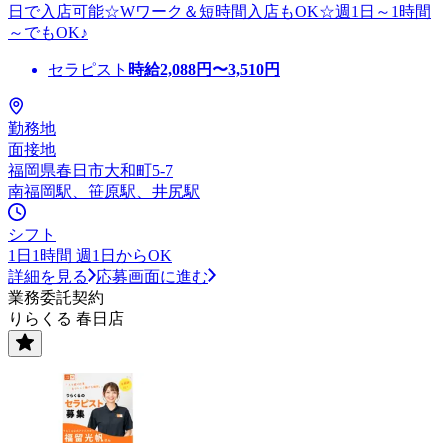
日で入店可能☆Wワーク＆短時間入店もOK☆週1日～1時間
～でもOK♪
セラピスト
時給
2,088
円〜
3,510
円
勤務地
面接地
福岡県春日市大和町5-7
南福岡駅、笹原駅、井尻駅
シフト
1日1時間 週1日からOK
詳細を見る
応募画面に進む
業務委託契約
りらくる 春日店