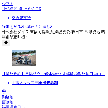
シフト
1日3時間 週1日からOK
交通費支給
詳細を見る
応募画面に進む
株式会社ダイワ 東福岡営業所_業務委託/春日市1※勤務地:糟
屋郡須恵町植木
【業務委託】足場組立・解体staff！未経験◎勤務曜日自由！
工事スタッフ
完全出来高制
勤務地
面接地
福岡県春日市