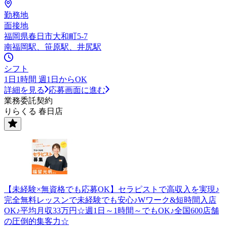
勤務地
面接地
福岡県春日市大和町5-7
南福岡駅、笹原駅、井尻駅
シフト
1日1時間 週1日からOK
詳細を見る
応募画面に進む
業務委託契約
りらくる 春日店
【未経験×無資格でも応募OK】セラピストで高収入を実現♪
完全無料レッスンで未経験でも安心♪Wワーク&短時間入店
OK♪平均月収33万円☆週1日～1時間～でもOK♪全国600店舗
の圧倒的集客力☆