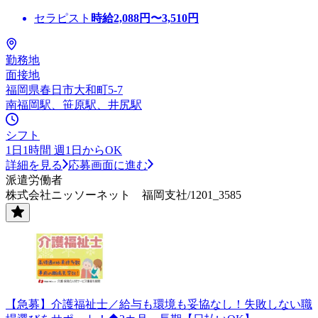
セラピスト
時給
2,088
円〜
3,510
円
勤務地
面接地
福岡県春日市大和町5-7
南福岡駅、笹原駅、井尻駅
シフト
1日1時間 週1日からOK
詳細を見る
応募画面に進む
派遣労働者
株式会社ニッソーネット 福岡支社/1201_3585
【急募】介護福祉士／給与も環境も妥協なし！失敗しない職