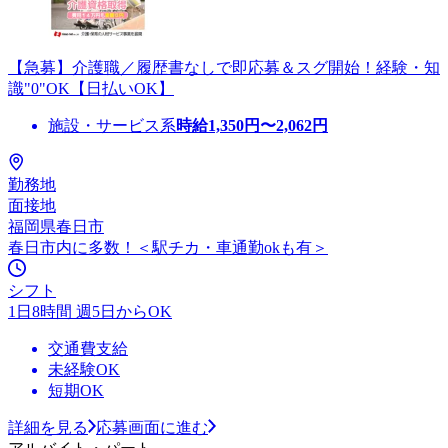
【急募】介護職／履歴書なしで即応募＆スグ開始！経験・知
識"0"OK【日払いOK】
施設・サービス系
時給
1,350
円〜
2,062
円
勤務地
面接地
福岡県春日市
春日市内に多数！＜駅チカ・車通勤okも有＞
シフト
1日8時間 週5日からOK
交通費支給
未経験OK
短期OK
詳細を見る
応募画面に進む