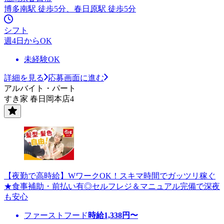
博多南駅 徒歩5分、春日原駅 徒歩5分
シフト
週4日からOK
未経験OK
詳細を見る
応募画面に進む
アルバイト・パート
すき家 春日岡本店4
【夜勤で高時給】WワークOK！スキマ時間でガッツリ稼ぐ
★食事補助・前払い有◎セルフレジ＆マニュアル完備で深夜
も安心
ファーストフード
時給
1,338
円〜