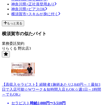
神奈川県×正社員登用あり
神奈川県×ピアスOK
横須賀市×スキルが身に付く
もっと見る
横須賀市の似たバイト
業務委託契約
りらくる 野比店3
【高収入セラピスト】経験者1施術あたり2,840円～！最短3
日で入店可能☆Wワーク＆短時間入店もOK☆週1日～1時間
～でもOK♪
セラピスト
時給
2,088
円〜
3,510
円