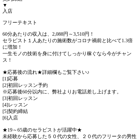
▼
入店
フリーテキスト
60分あたりの収入は、2,088円～3,510円！
セラピスト１人あたりの施術数がコロナ禍前と比べて1.3倍
に増加！
一生モノの技術を身に付けてしっかり稼ぐなら今がチャン
ス！
★応募後の流れ★詳細欄もご覧下さい♪
[1]応募
[2]初回レッスン予約
※応募後60分以内に、弊社よりお電話差し上げます。
[3]初回レッスン
[4]レッスン
[5]契約締結
[6]入店
★19～65歳のセラピストが活躍中★
未経験から応募した５０代の女性、２０代のフリータの男性