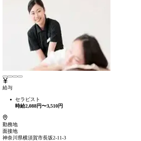
給与
セラピスト
時給
2,088
円〜
3,510
円
勤務地
面接地
神奈川県横須賀市長坂2-11-3