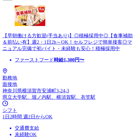
【早朝働ける方歓迎(手当あり)】◎積極採用中◎【食事補助
＆前払い有】週2・1日2h～OK！セルフレジで簡単接客◎マ
ニュアル完備で初バイト・未経験も安心！積極採用中
ファーストフード
時給
1,300
円〜
勤務地
面接地
神奈川県横須賀市安浦町3-24-3
県立大学駅、堀ノ内駅、横須賀駅、衣笠駅
シフト
1日2時間 週2日からOK
交通費支給
未経験OK