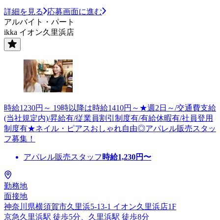
詳細を見る
応募画面に進む
アルバイト・パート
ikka イオン久里浜店
時給1230円～ 19時以降は時給1410円～★週2日～/交通費支給
(当社規定内)/昇給有/従業員割引制度有/有給休暇有/社員登用
制度有★ネイル・ピアスおしゃれ自由◎アパレル販売スタッ
フ募集！
アパレル販売スタッフ
時給
1,230
円〜
勤務地
面接地
神奈川県横須賀市久里浜5-13-1 イオン久里浜店1F
京急久里浜駅 徒歩5分、久里浜駅 徒歩8分