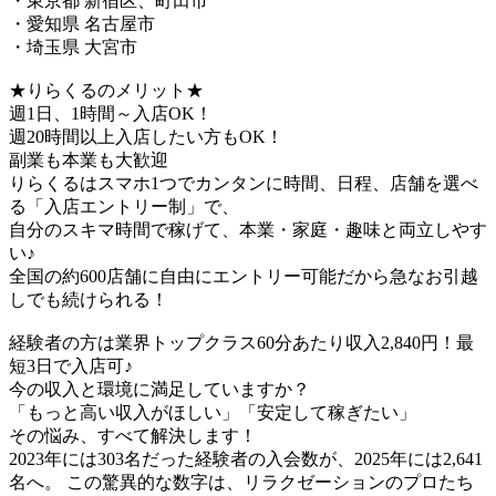
・東京都 新宿区、町田市
・愛知県 名古屋市
・埼玉県 大宮市
★りらくるのメリット★
週1日、1時間～入店OK！
週20時間以上入店したい方もOK！
副業も本業も大歓迎
りらくるはスマホ1つでカンタンに時間、日程、店舗を選べ
る「入店エントリー制」で、
​自分のスキマ時間で稼げて、本業・家庭・趣味と両立しやす
い♪​
全国の約600店舗に自由にエントリー可能だから急なお引越
しでも続けられる！
経験者の方は業界トップクラス60分あたり収入2,840円！最
短3日で入店可♪
今の収入と環境に満足していますか？
「もっと高い収入がほしい」「安定して稼ぎたい」
その悩み、すべて解決します！
2023年には303名だった経験者の入会数が、2025年には2,641
名へ。 この驚異的な数字は、リラクゼーションのプロたち