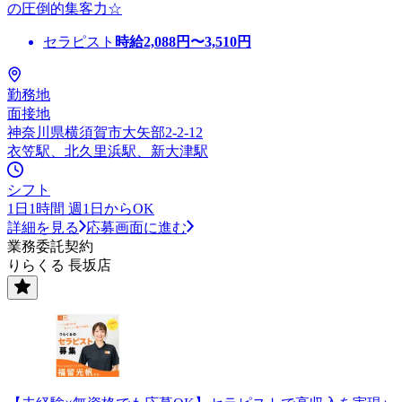
の圧倒的集客力☆
セラピスト
時給
2,088
円〜
3,510
円
勤務地
面接地
神奈川県横須賀市大矢部2-2-12
衣笠駅、北久里浜駅、新大津駅
シフト
1日1時間 週1日からOK
詳細を見る
応募画面に進む
業務委託契約
りらくる 長坂店