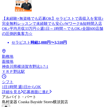
【未経験×無資格でも応募OK】セラピストで高収入を実現♪
完全無料レッスンで未経験でも安心♪Wワーク&短時間入店
OK♪平均月収33万円☆週1日～1時間～でもOK♪全国600店舗
の圧倒的集客力☆
セラピスト
時給
2,088
円〜
3,510
円
勤務地
面接地
神奈川県横須賀市野比1-7-1
ＹＲＰ野比駅
シフト
1日1時間 週1日からOK
詳細を見る
応募画面に進む
アルバイト・パート
島村楽器 Coaska Bayside Stores横須賀店