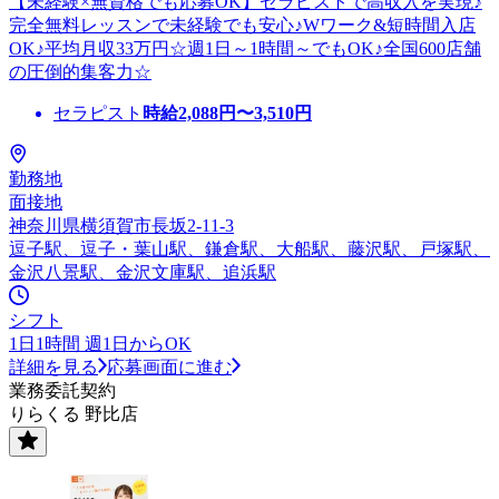
【未経験×無資格でも応募OK】セラピストで高収入を実現♪
完全無料レッスンで未経験でも安心♪Wワーク&短時間入店
OK♪平均月収33万円☆週1日～1時間～でもOK♪全国600店舗
の圧倒的集客力☆
セラピスト
時給
2,088
円〜
3,510
円
勤務地
面接地
神奈川県横須賀市長坂2-11-3
逗子駅、逗子・葉山駅、鎌倉駅、大船駅、藤沢駅、戸塚駅、
金沢八景駅、金沢文庫駅、追浜駅
シフト
1日1時間 週1日からOK
詳細を見る
応募画面に進む
業務委託契約
りらくる 野比店