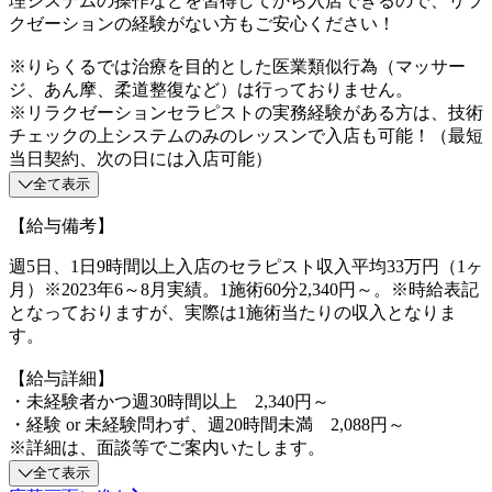
理システムの操作などを習得してから入店できるので、リラ
クゼーションの経験がない方もご安心ください！
※りらくるでは治療を目的とした医業類似行為（マッサー
ジ、あん摩、柔道整復など）は行っておりません。
※リラクゼーションセラピストの実務経験がある方は、技術
チェックの上システムのみのレッスンで入店も可能！（最短
当日契約、次の日には入店可能）
全て表示
【給与備考】
週5日、1日9時間以上入店のセラピスト収入平均33万円（1ヶ
月）※2023年6～8月実績。1施術60分2,340円～。※時給表記
となっておりますが、実際は1施術当たりの収入となりま
す。
【給与詳細】
・未経験者かつ週30時間以上 2,340円～
・経験 or 未経験問わず、週20時間未満 2,088円～
※詳細は、面談等でご案内いたします。
全て表示