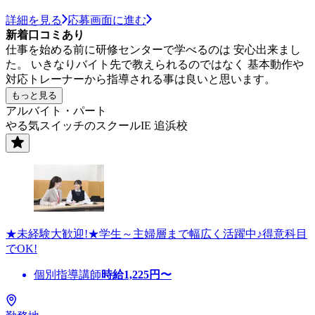
詳細を見る
応募画面に進む
新着口コミあり
仕事を始める前に研修センターで学べるのは 安心出来まし
た。 いきなりバイト先で教えられるのではなく 基本動作や
対応トレーナーから指導される事は良いと思います。
もっと見る
アルバイト・パート
やる気スイッチのスクールIE 追浜校
★未経験大歓迎!★学生～主婦層まで幅広く活躍中♪得意科目
でOK!
個別指導講師
時給
1,225
円〜