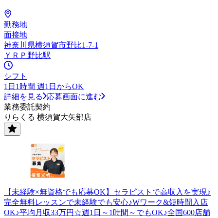
勤務地
面接地
神奈川県横須賀市野比1-7-1
ＹＲＰ野比駅
シフト
1日1時間 週1日からOK
詳細を見る
応募画面に進む
業務委託契約
りらくる 横須賀大矢部店
【未経験×無資格でも応募OK】セラピストで高収入を実現♪
完全無料レッスンで未経験でも安心♪Wワーク&短時間入店
OK♪平均月収33万円☆週1日～1時間～でもOK♪全国600店舗