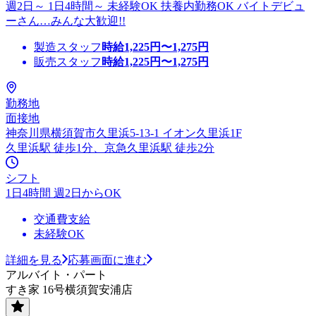
週2日～ 1日4時間～ 未経験OK 扶養内勤務OK バイトデビュ
ーさん…みんな大歓迎!!
製造スタッフ
時給
1,225
円〜
1,275
円
販売スタッフ
時給
1,225
円〜
1,275
円
勤務地
面接地
神奈川県横須賀市久里浜5-13-1 イオン久里浜1F
久里浜駅 徒歩1分、京急久里浜駅 徒歩2分
シフト
1日4時間 週2日からOK
交通費支給
未経験OK
詳細を見る
応募画面に進む
アルバイト・パート
すき家 16号横須賀安浦店