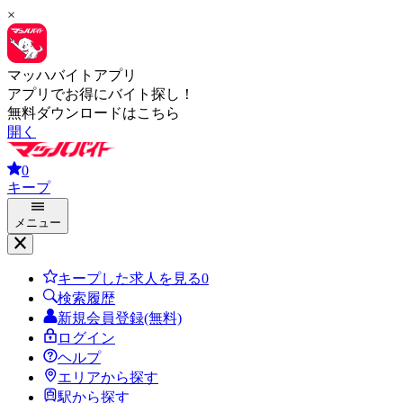
×
マッハバイトアプリ
アプリでお得にバイト探し！
無料ダウンロードはこちら
開く
0
キープ
メニュー
キープした求人を見る
0
検索履歴
新規会員登録(無料)
ログイン
ヘルプ
エリアから探す
駅から探す