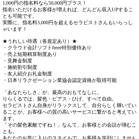
1,000円の指名料なら50,000円プラス！
指名いただけるお客様が増えれば、どんどん収入UPするこ
とも可能です。
実際に、指名料3,000円を超えるセラピストさんもいらっし
ゃいます！
★うれしい待遇（各規定あり）★
・クラウド会計ソフトfreee特別優待あり
・売上短期精算制度あり
・見舞金制度
・施術割引制度
・友人紹介お礼金制度
・日本リラクゼーション業協会認定資格が取得可能
「あなたらしさ」が、最高のおもてなしに。
りらくるでは、髪色・ピアス・ひげ、すべて自由。
セラピストさん自身がリラックスして、自分らしく輝いてい
ることが、お客様への質の高いサービスに繋がると考えてい
ます。
「その髪色素敵ですね！」なんて、お客様との会話が弾むこ
とも。
あなたのお気に入りのスタイルで、お客様を笑顔にしません