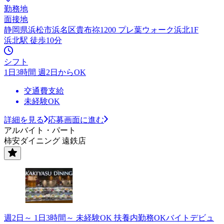
勤務地
面接地
静岡県浜松市浜名区貴布祢1200 プレ葉ウォーク浜北1F
浜北駅 徒歩10分
シフト
1日3時間 週2日からOK
交通費支給
未経験OK
詳細を見る
応募画面に進む
アルバイト・パート
柿安ダイニング 遠鉄店
週2日～ 1日3時間～ 未経験OK 扶養内勤務OKバイトデビュ