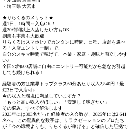
・愛知県 名古屋市
・埼玉県 大宮市
★りらくるのメリット★
週1日、1時間～入店OK！
週20時間以上入店したい方もOK！
副業も本業も大歓迎
りらくるはスマホ1つでカンタンに時間、日程、店舗を選べ
る「入店エントリー制」で、
​自分のスキマ時間で稼げて、本業・家庭・趣味と両立しやす
い♪​
全国の約600店舗に自由にエントリー可能だから急なお引越
しでも続けられる！
経験者の方は業界トップクラス60分あたり収入2,840円！最
短3日で入店可♪
今の収入と環境に満足していますか？
「もっと高い収入がほしい」「安定して稼ぎたい」
その悩み、すべて解決します！
2023年には303名だった経験者の入会数が、2025年には2,641
名へ。 この驚異的な数字は、リラクゼーションのプロたち
が「今の環境よりも、りらくるが稼げる」と確信した証拠で