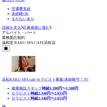
交通費支給
未経験OK
まかないあり
詳細を見る
応募画面に進む
アルバイト・パート
業務委託契約
滋和堂 RAKU SPA CAFE浜松店
浜松RAKU SPA cafe セラピスト募集!未経験可！!!!!
健康施設スタッフ
時給
1,200
円〜
1,500
円
セラピスト
時給
2,340
円〜
2,655
円
セラピスト
時給
2,340
円〜
2,655
円