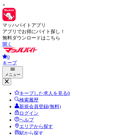
×
マッハバイトアプリ
アプリでお得にバイト探し！
無料ダウンロードはこちら
開く
0
キープ
メニュー
キープした求人を見る
0
検索履歴
新規会員登録(無料)
ログイン
ヘルプ
エリアから探す
駅から探す