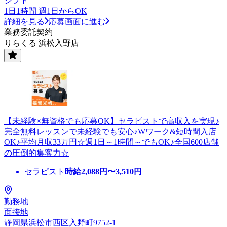
シフト
1日1時間 週1日からOK
詳細を見る
応募画面に進む
業務委託契約
りらくる 浜松入野店
【未経験×無資格でも応募OK】セラピストで高収入を実現♪
完全無料レッスンで未経験でも安心♪Wワーク&短時間入店
OK♪平均月収33万円☆週1日～1時間～でもOK♪全国600店舗
の圧倒的集客力☆
セラピスト
時給
2,088
円〜
3,510
円
勤務地
面接地
静岡県浜松市西区入野町9752-1