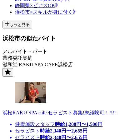
静岡県×ピアスOK
浜松市×スキルが身に付く
もっと見る
浜松市の似たバイト
アルバイト・パート
業務委託契約
滋和堂 RAKU SPA CAFE浜松店
浜松RAKU SPA cafe セラピスト募集!未経験可！!!!!
健康施設スタッフ
時給
1,200
円〜
1,500
円
セラピスト
時給
2,340
円〜
2,655
円
セラピスト
時給
2,340
円〜
2,655
円