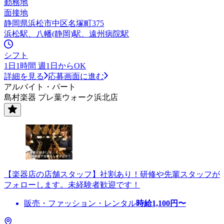
勤務地
面接地
静岡県浜松市中区名塚町375
浜松駅、八幡(静岡)駅、遠州病院駅
シフト
1日1時間 週1日からOK
詳細を見る
応募画面に進む
アルバイト・パート
島村楽器 プレ葉ウォーク浜北店
【楽器店の店舗スタッフ】社割あり！研修や先輩スタッフが
フォローします。未経験者歓迎です！
販売・ファッション・レンタル
時給
1,100
円〜