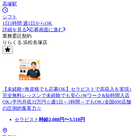
高塚駅
シフト
1日1時間 週1日からOK
詳細を見る
応募画面に進む
業務委託契約
りらくる 浜松名塚店
【未経験×無資格でも応募OK】セラピストで高収入を実現♪
完全無料レッスンで未経験でも安心♪Wワーク&短時間入店
OK♪平均月収33万円☆週1日～1時間～でもOK♪全国600店舗
の圧倒的集客力☆
セラピスト
時給
2,088
円〜
3,510
円