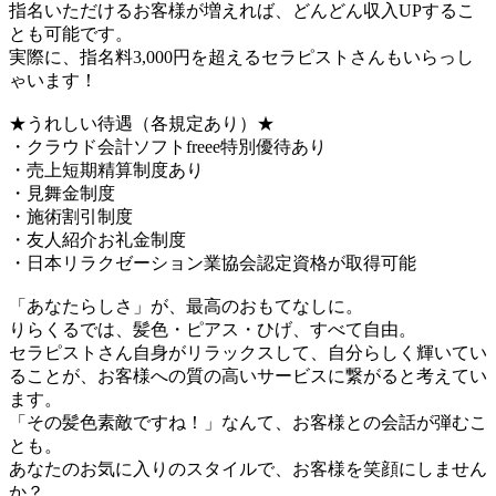
指名いただけるお客様が増えれば、どんどん収入UPするこ
とも可能です。
実際に、指名料3,000円を超えるセラピストさんもいらっし
ゃいます！
★うれしい待遇（各規定あり）★
・クラウド会計ソフトfreee特別優待あり
・売上短期精算制度あり
・見舞金制度
・施術割引制度
・友人紹介お礼金制度
・日本リラクゼーション業協会認定資格が取得可能
「あなたらしさ」が、最高のおもてなしに。
りらくるでは、髪色・ピアス・ひげ、すべて自由。
セラピストさん自身がリラックスして、自分らしく輝いてい
ることが、お客様への質の高いサービスに繋がると考えてい
ます。
「その髪色素敵ですね！」なんて、お客様との会話が弾むこ
とも。
あなたのお気に入りのスタイルで、お客様を笑顔にしません
か？