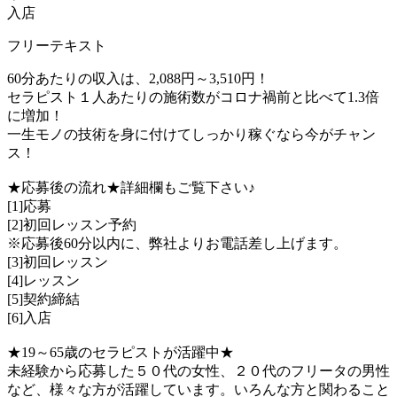
入店
フリーテキスト
60分あたりの収入は、2,088円～3,510円！
セラピスト１人あたりの施術数がコロナ禍前と比べて1.3倍
に増加！
一生モノの技術を身に付けてしっかり稼ぐなら今がチャン
ス！
★応募後の流れ★詳細欄もご覧下さい♪
[1]応募
[2]初回レッスン予約
※応募後60分以内に、弊社よりお電話差し上げます。
[3]初回レッスン
[4]レッスン
[5]契約締結
[6]入店
★19～65歳のセラピストが活躍中★
未経験から応募した５０代の女性、２０代のフリータの男性
など、様々な方が活躍しています。いろんな方と関わること