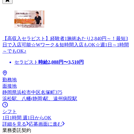
【高収入セラピスト】経験者1施術あたり2,840円～！最短3
日で入店可能☆Wワーク＆短時間入店もOK☆週1日～1時間
～でもOK♪
セラピスト
時給
2,088
円〜
3,510
円
勤務地
面接地
静岡県浜松市中区名塚町375
浜松駅、八幡(静岡)駅、遠州病院駅
シフト
1日1時間 週1日からOK
詳細を見る
応募画面に進む
業務委託契約