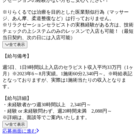
クゼーションの経験がない方もご安心ください！
※りらくるでは治療を目的とした医業類似行為（マッサー
ジ、あん摩、柔道整復など）は行っておりません。
※リラクゼーションセラピストの実務経験がある方は、技術
チェックの上システムのみのレッスンで入店も可能！（最短
当日契約、次の日には入店可能）
全て表示
【給与備考】
週5日、1日9時間以上入店のセラピスト収入平均33万円（1ヶ
月）※2023年6～8月実績。1施術60分2,340円～。※時給表記
となっておりますが、実際は1施術当たりの収入となりま
す。
【給与詳細】
・未経験者かつ週30時間以上 2,340円～
・経験 or 未経験問わず、週20時間未満 2,088円～
※詳細は、面談等でご案内いたします。
全て表示
応募画面に進む