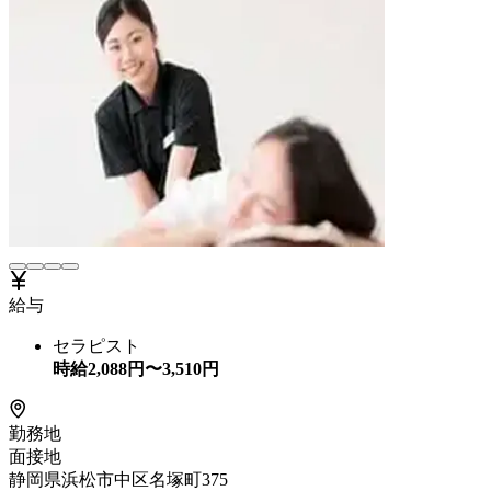
給与
セラピスト
時給
2,088
円〜
3,510
円
勤務地
面接地
静岡県浜松市中区名塚町375