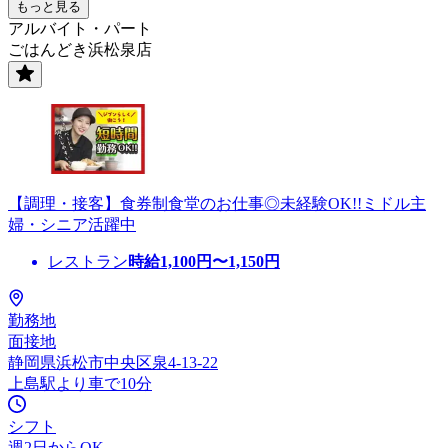
もっと見る
アルバイト・パート
ごはんどき浜松泉店
【調理・接客】食券制食堂のお仕事◎未経験OK!!ミドル主
婦・シニア活躍中
レストラン
時給
1,100
円〜
1,150
円
勤務地
面接地
静岡県浜松市中央区泉4-13-22
上島駅より車で10分
シフト
週2日からOK