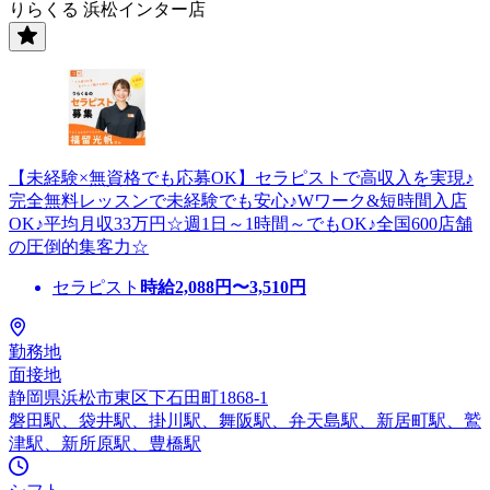
りらくる 浜松インター店
【未経験×無資格でも応募OK】セラピストで高収入を実現♪
完全無料レッスンで未経験でも安心♪Wワーク&短時間入店
OK♪平均月収33万円☆週1日～1時間～でもOK♪全国600店舗
の圧倒的集客力☆
セラピスト
時給
2,088
円〜
3,510
円
勤務地
面接地
静岡県浜松市東区下石田町1868-1
磐田駅、袋井駅、掛川駅、舞阪駅、弁天島駅、新居町駅、鷲
津駅、新所原駅、豊橋駅