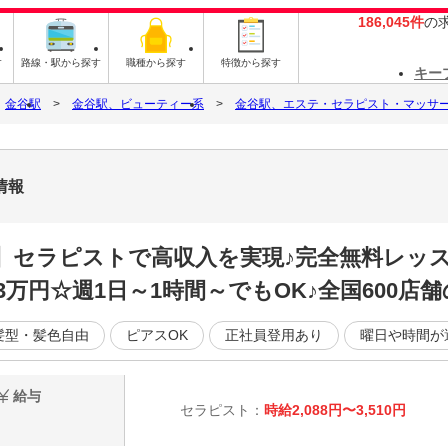
186,045件
の
す
路線・駅から探す
職種から探す
特徴から探す
キー
金谷駅
金谷駅、ビューティー系
金谷駅、エステ・セラピスト・マッサ
情報
K】セラピストで高収入を実現♪完全無料レッ
3万円☆週1日～1時間～でもOK♪全国600店
髪型・髪色自由
ピアスOK
正社員登用あり
曜日や時間が
給与
セラピスト：
時給2,088円〜3,510円