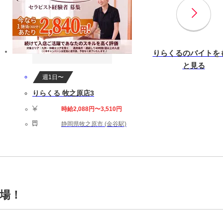
りらくるのバイトを
と見る
週1日〜
りらくる 牧之原店3
時給2,088円〜3,510円
静岡県牧之原市 (金谷駅)
場！