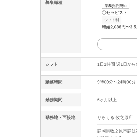
募集職種
業務委託契約
①セラピスト
シフト制
時給
2,088
円〜
3,5
シフト
1日1時間 週1日から
勤務時間
9時00分〜24時00分
勤務期間
6ヶ月以上
勤務地・面接地
りらくる 牧之原店
静岡県牧之原市静波22