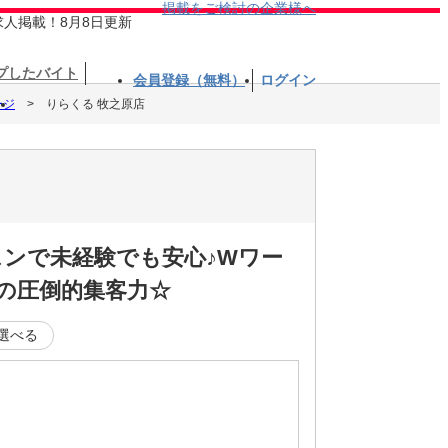
掲載をご検討の企業様へ
求人掲載！8月8日更新
プしたバイト
会員登録（無料）
ログイン
ージ
りらくる 牧之原店
スンで未経験でも安心♪Wワー
舗の圧倒的集客力☆
選べる