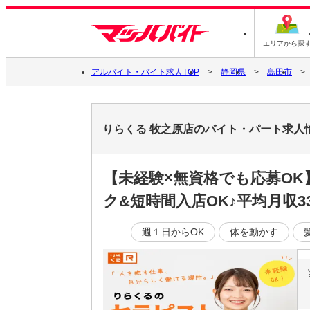
エリアから探
アルバイト・バイト求人TOP
静岡県
島田市
りらくる 牧之原店のバイト・パート求人
【未経験×無資格でも応募O
ク&短時間入店OK♪平均月収3
週１日からOK
体を動かす