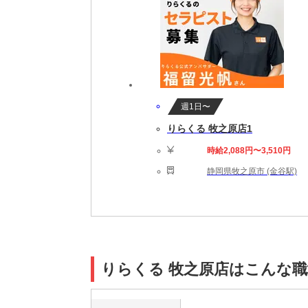
週1日〜
りらくる 牧之原店1
時給2,088円〜3,510円
静岡県牧之原市 (金谷駅)
りらくる 牧之原店はこんな職