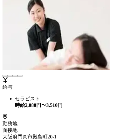
給与
セラピスト
時給
2,088
円〜
3,510
円
勤務地
面接地
大阪府門真市殿島町20-1