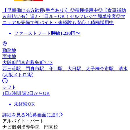
【早朝働ける方歓迎(手当あり)】◎積極採用中◎【食事補助
＆前払い有】週2・1日2h～OK！セルフレジで簡単接客◎マ
ニュアル完備で初バイト・未経験も安心！積極採用中
ファーストフード
時給
1,230
円〜
勤務地
面接地
大阪府門真市殿島町7-13
西三荘駅、門真市駅、守口駅、大日駅、太子橋今市駅、清水
(大阪メトロ)駅
シフト
1日2時間 週2日からOK
未経験OK
詳細を見る
応募画面に進む
アルバイト・パート
ナビ個別指導学院 門真校