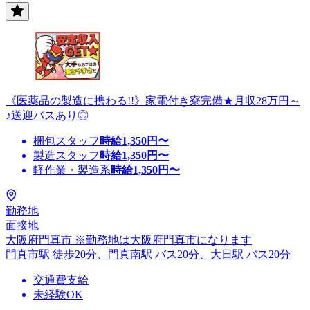
《医薬品の製造に携わる!!》家電付き寮完備★月収28万円～
♪送迎バスあり◎
梱包スタッフ
時給
1,350
円〜
製造スタッフ
時給
1,350
円〜
軽作業・製造系
時給
1,350
円〜
勤務地
面接地
大阪府門真市 ※勤務地は大阪府門真市になります
門真市駅 徒歩20分、門真南駅 バス20分、大日駅 バス20分
交通費支給
未経験OK