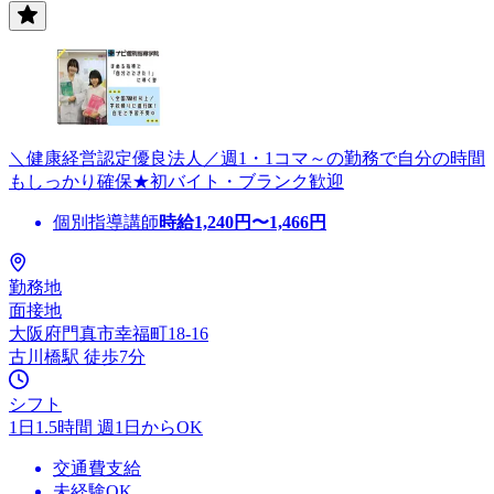
＼健康経営認定優良法人／週1・1コマ～の勤務で自分の時間
もしっかり確保★初バイト・ブランク歓迎
個別指導講師
時給
1,240
円〜
1,466
円
勤務地
面接地
大阪府門真市幸福町18-16
古川橋駅 徒歩7分
シフト
1日1.5時間 週1日からOK
交通費支給
未経験OK