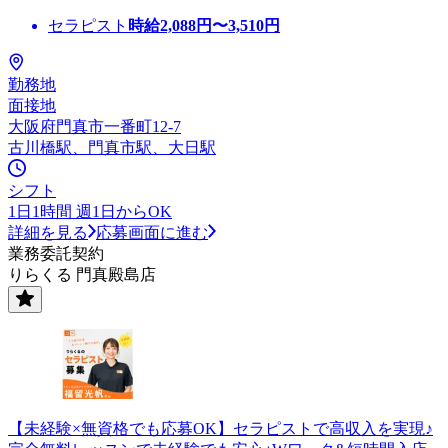
セラピスト
時給
2,088
円〜
3,510
円
勤務地
面接地
大阪府門真市一番町12-7
古川橋駅、門真市駅、大日駅
シフト
1日1時間 週1日からOK
詳細を見る
応募画面に進む
業務委託契約
りらくる 門真殿島店
【未経験×無資格でも応募OK】セラピストで高収入を実現♪