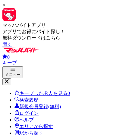
×
マッハバイトアプリ
アプリでお得にバイト探し！
無料ダウンロードはこちら
開く
0
キープ
メニュー
キープした求人を見る
0
検索履歴
新規会員登録(無料)
ログイン
ヘルプ
エリアから探す
駅から探す