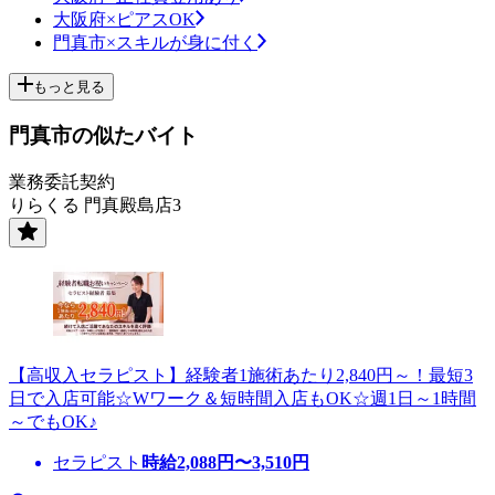
大阪府×ピアスOK
門真市×スキルが身に付く
もっと見る
門真市の似たバイト
業務委託契約
りらくる 門真殿島店3
【高収入セラピスト】経験者1施術あたり2,840円～！最短3
日で入店可能☆Wワーク＆短時間入店もOK☆週1日～1時間
～でもOK♪
セラピスト
時給
2,088
円〜
3,510
円