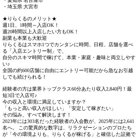
・愛知県 名古屋市
・埼玉県 大宮市
★りらくるのメリット★
週1日、1時間～入店OK！
週20時間以上入店したい方もOK！
副業も本業も大歓迎
りらくるはスマホ1つでカンタンに時間、日程、店舗を選べ
る「入店エントリー制」で、
​自分のスキマ時間で稼げて、本業・家庭・趣味と両立しやす
い♪​
全国の約600店舗に自由にエントリー可能だから急なお引越
しでも続けられる！
経験者の方は業界トップクラス60分あたり収入2,840円！最
短3日で入店可♪
今の収入と環境に満足していますか？
「もっと高い収入がほしい」「安定して稼ぎたい」
その悩み、すべて解決します！
2023年には303名だった経験者の入会数が、2025年には2,641
名へ。 この驚異的な数字は、リラクゼーションのプロたち
が「今の環境よりも、りらくるが稼げる」と確信した証拠で