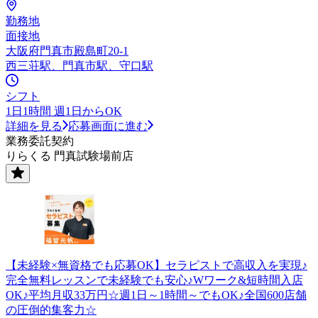
勤務地
面接地
大阪府門真市殿島町20-1
西三荘駅、門真市駅、守口駅
シフト
1日1時間 週1日からOK
詳細を見る
応募画面に進む
業務委託契約
りらくる 門真試験場前店
【未経験×無資格でも応募OK】セラピストで高収入を実現♪
完全無料レッスンで未経験でも安心♪Wワーク&短時間入店
OK♪平均月収33万円☆週1日～1時間～でもOK♪全国600店舗
の圧倒的集客力☆