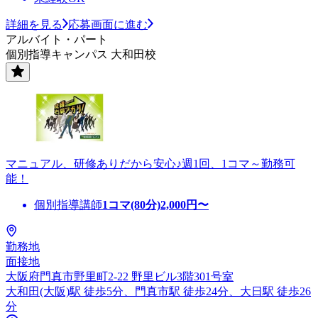
詳細を見る
応募画面に進む
アルバイト・パート
個別指導キャンパス 大和田校
マニュアル、研修ありだから安心♪週1回、1コマ～勤務可
能！
個別指導講師
1コマ(80分)
2,000
円〜
勤務地
面接地
大阪府門真市野里町2-22 野里ビル3階301号室
大和田(大阪)駅 徒歩5分、門真市駅 徒歩24分、大日駅 徒歩26
分