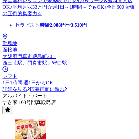
完全無料レッスンで未経験でも安心♪Wワーク&短時間入店
OK♪平均月収33万円☆週1日～1時間～でもOK♪全国600店舗
の圧倒的集客力☆
セラピスト
時給
2,088
円〜
3,510
円
勤務地
面接地
大阪府門真市殿島町20-1
西三荘駅、門真市駅、守口駅
シフト
1日1時間 週1日からOK
詳細を見る
応募画面に進む
アルバイト・パート
すき家 163号門真殿島店