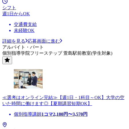
シフト
週1日からOK
交通費支給
未経験OK
詳細を見る
応募画面に進む
アルバイト・パート
個別指導学院フリーステップ 萱島駅前教室(学生対象)
≪選考はオンライン完結≫【週1日・1科目～OK】大学の空
いた時間に働けます◎【夏期講習短期OK】
個別指導講師
1コマ
2,180
円〜
3,570
円