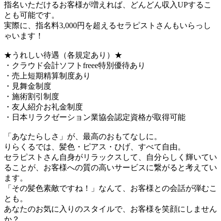
指名いただけるお客様が増えれば、どんどん収入UPするこ
とも可能です。
実際に、指名料3,000円を超えるセラピストさんもいらっし
ゃいます！
★うれしい待遇（各規定あり）★
・クラウド会計ソフトfreee特別優待あり
・売上短期精算制度あり
・見舞金制度
・施術割引制度
・友人紹介お礼金制度
・日本リラクゼーション業協会認定資格が取得可能
「あなたらしさ」が、最高のおもてなしに。
りらくるでは、髪色・ピアス・ひげ、すべて自由。
セラピストさん自身がリラックスして、自分らしく輝いてい
ることが、お客様への質の高いサービスに繋がると考えてい
ます。
「その髪色素敵ですね！」なんて、お客様との会話が弾むこ
とも。
あなたのお気に入りのスタイルで、お客様を笑顔にしません
か？