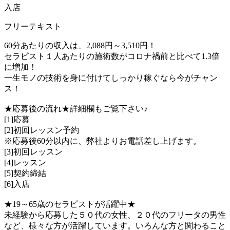
入店
フリーテキスト
60分あたりの収入は、2,088円～3,510円！
セラピスト１人あたりの施術数がコロナ禍前と比べて1.3倍
に増加！
一生モノの技術を身に付けてしっかり稼ぐなら今がチャン
ス！
★応募後の流れ★詳細欄もご覧下さい♪
[1]応募
[2]初回レッスン予約
※応募後60分以内に、弊社よりお電話差し上げます。
[3]初回レッスン
[4]レッスン
[5]契約締結
[6]入店
★19～65歳のセラピストが活躍中★
未経験から応募した５０代の女性、２０代のフリータの男性
など、様々な方が活躍しています。いろんな方と関わること