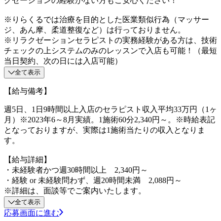
クゼーションの経験がない方もご安心ください！
※りらくるでは治療を目的とした医業類似行為（マッサー
ジ、あん摩、柔道整復など）は行っておりません。
※リラクゼーションセラピストの実務経験がある方は、技術
チェックの上システムのみのレッスンで入店も可能！（最短
当日契約、次の日には入店可能）
全て表示
【給与備考】
週5日、1日9時間以上入店のセラピスト収入平均33万円（1ヶ
月）※2023年6～8月実績。1施術60分2,340円～。※時給表記
となっておりますが、実際は1施術当たりの収入となりま
す。
【給与詳細】
・未経験者かつ週30時間以上 2,340円～
・経験 or 未経験問わず、週20時間未満 2,088円～
※詳細は、面談等でご案内いたします。
全て表示
応募画面に進む