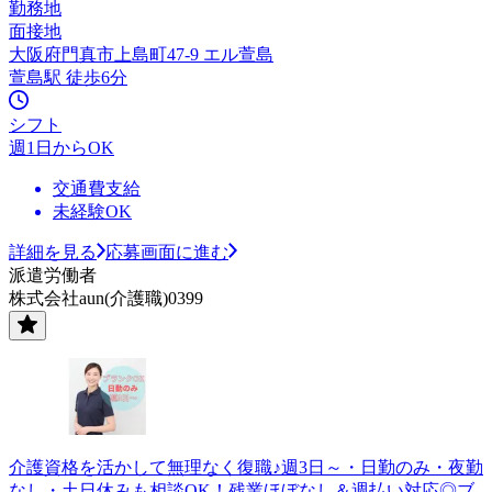
勤務地
面接地
大阪府門真市上島町47-9 エル萱島
萱島駅 徒歩6分
シフト
週1日からOK
交通費支給
未経験OK
詳細を見る
応募画面に進む
派遣労働者
株式会社aun(介護職)0399
介護資格を活かして無理なく復職♪週3日～・日勤のみ・夜勤
なし・土日休みも相談OK！残業ほぼなし＆週払い対応◎ブ