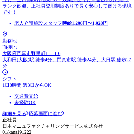
ランク歓迎、正社員登用制度ありで長く安心して働ける環境
です！
老人介護施設スタッフ
時給
1,290
円〜
1,920
円
勤務地
面接地
大阪府門真市野里町11-11-6
大和田(大阪)駅 徒歩4分、門真市駅 徒歩24分、大日駅 徒歩27
分
シフト
1日8時間 週3日からOK
交通費支給
未経験OK
詳細を見る
応募画面に進む
正社員
日本マニュファクチャリングサービス株式会社
01/kans191222