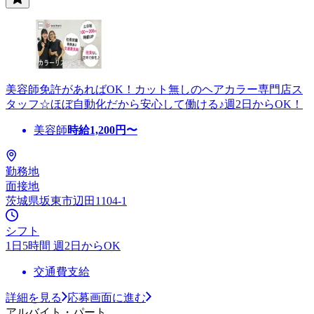
美容師免許があればOK！カット無しのヘアカラー専門店ス
タッフ☆ほぼ自動化だから安心して働ける♪週2日からOK！
美容師
時給
1,200
円〜
勤務地
面接地
茨城県坂東市辺田1104-1
シフト
1日5時間 週2日からOK
交通費支給
詳細を見る
応募画面に進む
アルバイト・パート