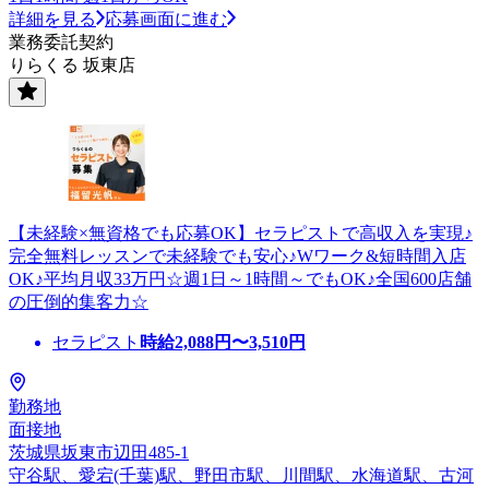
詳細を見る
応募画面に進む
業務委託契約
りらくる 坂東店
【未経験×無資格でも応募OK】セラピストで高収入を実現♪
完全無料レッスンで未経験でも安心♪Wワーク&短時間入店
OK♪平均月収33万円☆週1日～1時間～でもOK♪全国600店舗
の圧倒的集客力☆
セラピスト
時給
2,088
円〜
3,510
円
勤務地
面接地
茨城県坂東市辺田485-1
守谷駅、愛宕(千葉)駅、野田市駅、川間駅、水海道駅、古河