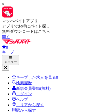
×
マッハバイトアプリ
アプリでお得にバイト探し！
無料ダウンロードはこちら
開く
0
キープ
メニュー
キープした求人を見る
0
検索履歴
新規会員登録(無料)
ログイン
ヘルプ
エリアから探す
駅から探す