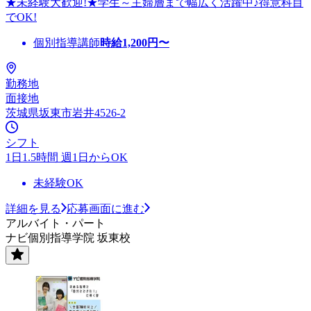
★未経験大歓迎!★学生～主婦層まで幅広く活躍中♪得意科目
でOK!
個別指導講師
時給
1,200
円〜
勤務地
面接地
茨城県坂東市岩井4526-2
シフト
1日1.5時間 週1日からOK
未経験OK
詳細を見る
応募画面に進む
アルバイト・パート
ナビ個別指導学院 坂東校