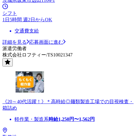
茨城県坂東市辺田1104-1
シフト
1日5時間 週2日からOK
交通費支給
詳細を見る
応募画面に進む
派遣労働者
株式会社ロフティー/TS10021347
《20～40代活躍！》＊高時給◎麺類製造工場での目視検査・
箱詰め
軽作業・製造系
時給
1,250
円〜
1,562
円