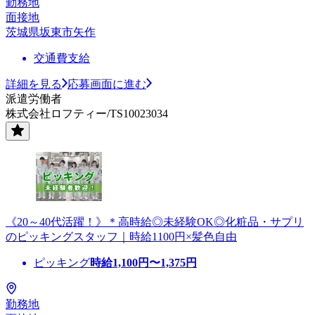
勤務地
面接地
茨城県坂東市矢作
交通費支給
詳細を見る
応募画面に進む
派遣労働者
株式会社ロフティー/TS10023034
《20～40代活躍！》＊高時給◎未経験OK◎化粧品・サプリ
のピッキングスタッフ｜時給1100円×髪色自由
ピッキング
時給
1,100
円〜
1,375
円
勤務地