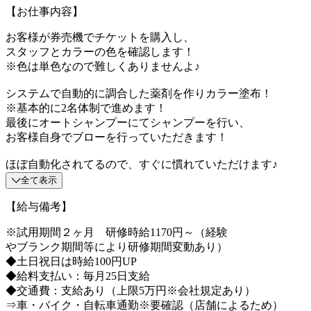
【お仕事内容】
お客様が券売機でチケットを購入し、
スタッフとカラーの色を確認します！
※色は単色なので難しくありませんよ♪
システムで自動的に調合した薬剤を作りカラー塗布！
※基本的に2名体制で進めます！
最後にオートシャンプーにてシャンプーを行い、
お客様自身でブローを行っていただきます！
ほぼ自動化されてるので、すぐに慣れていただけます♪
全て表示
【給与備考】
※試用期間２ヶ月 研修時給1170円～（経験
やブランク期間等により研修期間変動あり）
◆土日祝日は時給100円UP
◆給料支払い：毎月25日支給
◆交通費：支給あり（上限5万円※会社規定あり）
⇒車・バイク・自転車通勤※要確認（店舗によるため）