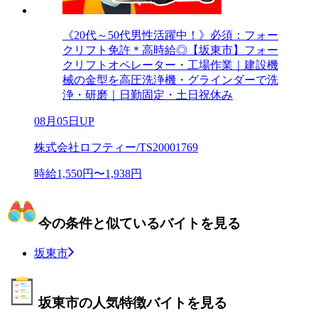
《20代～50代男性活躍中！》必須：フォー
クリフト免許＊高時給◎【坂東市】フォー
クリフトオペレーター・工場作業｜建設機
械の金型を高圧洗浄機・グラインダーで洗
浄・研磨｜日勤固定・土日祝休み
08月05日UP
株式会社ロフティー/TS20001769
時給1,550円〜1,938円
今の条件と似ているバイトを見る
坂東市
坂東市の人気特徴バイトを見る