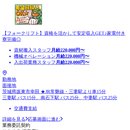
【フォークリフト】資格を活かして安定収入GET♪家電付き
寮完備◎
資材搬入スタッフ
月給
220,000
円〜
機械オペレーション
月給
220,000
円〜
入出荷業務スタッフ
月給
220,000
円〜
勤務地
面接地
茨城県坂東市幸田 ★JR常磐線・三妻駅より車15分
三妻駅 バス15分、南石下駅 バス25分、中妻駅 バス25分
交通費支給
詳細を見る
応募画面に進む
業務委託契約