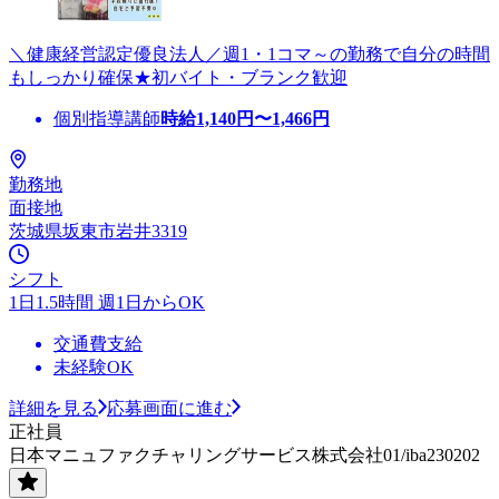
＼健康経営認定優良法人／週1・1コマ～の勤務で自分の時間
もしっかり確保★初バイト・ブランク歓迎
個別指導講師
時給
1,140
円〜
1,466
円
勤務地
面接地
茨城県坂東市岩井3319
シフト
1日1.5時間 週1日からOK
交通費支給
未経験OK
詳細を見る
応募画面に進む
正社員
日本マニュファクチャリングサービス株式会社01/iba230202