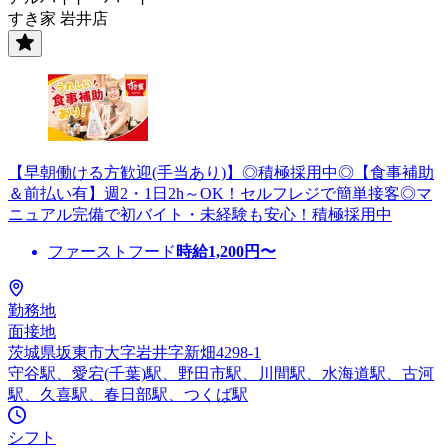
すき家 岩井店
【早朝働ける方歓迎(手当あり)】◎積極採用中◎【食事補助
＆前払い有】週2・1日2h～OK！セルフレジで簡単接客◎マ
ニュアル完備で初バイト・未経験も安心！積極採用中
ファーストフード
時給
1,200
円〜
勤務地
面接地
茨城県坂東市大字岩井字新畑4298-1
守谷駅、愛宕(千葉)駅、野田市駅、川間駅、水海道駅、古河
駅、久喜駅、春日部駅、つくば駅
シフト