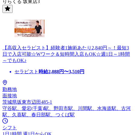
りらくる 坂東店3
【高収入セラピスト】経験者1施術あたり2,840円～！最短3
日で入店可能☆Wワーク＆短時間入店もOK☆週1日～1時間
～でもOK♪
セラピスト
時給
2,088
円〜
3,510
円
勤務地
面接地
茨城県坂東市辺田485-1
守谷駅、愛宕(千葉)駅、野田市駅、川間駅、水海道駅、古河
駅、久喜駅、春日部駅、つくば駅
シフト
1日1時間 週1日からOK