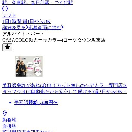
駅、久喜駅、春日部駅、つくば駅
シフト
1日1時間 週1日からOK
詳細を見る
応募画面に進む
アルバイト・パート
CASACOLOR(カーサカラ―)ヨークタウン坂東店
美容師免許があればOK！カット無しのヘアカラー専門店ス
タッフ☆ほぼ自動化だから安心して働ける♪週2日からOK！
美容師
時給
1,200
円〜
勤務地
面接地