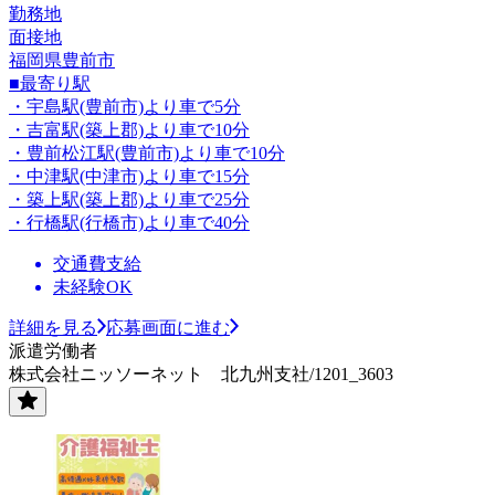
勤務地
面接地
福岡県豊前市
■最寄り駅
・宇島駅(豊前市)より車で5分
・吉富駅(築上郡)より車で10分
・豊前松江駅(豊前市)より車で10分
・中津駅(中津市)より車で15分
・築上駅(築上郡)より車で25分
・行橋駅(行橋市)より車で40分
交通費支給
未経験OK
詳細を見る
応募画面に進む
派遣労働者
株式会社ニッソーネット 北九州支社/1201_3603