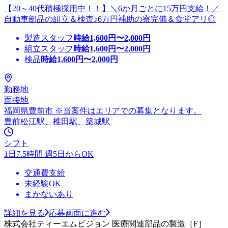
【20～40代積極採用中！！】＼6か月ごとに15万円支給！／
自動車部品の組立＆検査♪6万円補助の寮完備＆食堂アリ◎
製造スタッフ
時給
1,600
円〜
2,000
円
組立スタッフ
時給
1,600
円〜
2,000
円
検品
時給
1,600
円〜
2,000
円
勤務地
面接地
福岡県豊前市 ※当案件はエリアでの募集となります。
豊前松江駅、椎田駅、築城駅
シフト
1日7.5時間 週5日からOK
交通費支給
未経験OK
まかないあり
詳細を見る
応募画面に進む
株式会社ティーエムビジョン 医療関連部品の製造［F］