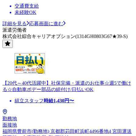
交通費支給
未経験OK
詳細を見る
応募画面に進む
派遣労働者
株式会社綜合キャリアオプション(1314GH0803G67★39-S)
【20代～40代活躍中】社保完備・派遣のお仕事☆週5で働け
る☆自動車ボデー部品の組付け/日払いOK
組立スタッフ
時給
1,430
円〜
勤務地
面接地
福岡県豊前市(勤務地) 京都郡苅田町浜町4496番地4 宮田運送