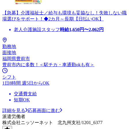
【急募】介護福祉士／給与も環境も妥協なし！失敗しない職
場選びをサポート！◆2カ月～長期【日払いOK】
老人介護施設スタッフ
時給
1,650
円〜
2,062
円
勤務地
面接地
福岡県豊前市
豊前市内に多数！＜駅チカ・車通勤okも有＞
シフト
1日8時間 週5日からOK
交通費支給
短期OK
詳細を見る
応募画面に進む
派遣労働者
株式会社ニッソーネット 北九州支社/1201_6377