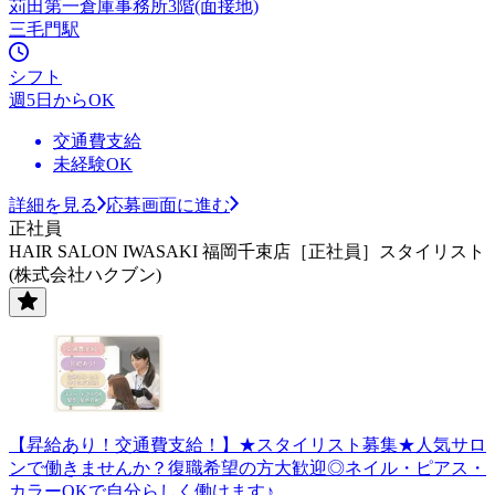
苅田第一倉庫事務所3階(面接地)
三毛門駅
シフト
週5日からOK
交通費支給
未経験OK
詳細を見る
応募画面に進む
正社員
HAIR SALON IWASAKI 福岡千束店［正社員］スタイリスト
(株式会社ハクブン)
【昇給あり！交通費支給！】★スタイリスト募集★人気サロ
ンで働きませんか？復職希望の方大歓迎◎ネイル・ピアス・
カラーOKで自分らしく働けます♪