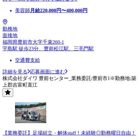
美容師
月給
220,000
円〜
400,000
円
勤務地
面接地
福岡県豊前市大字千束260-1
宇島駅 徒歩23分、豊前松江駅、三毛門駅
交通費支給
詳細を見る
応募画面に進む
株式会社ダイワ 豊前センター_業務委託/豊前市1※勤務地:築
上郡吉富町直江
【業務委託】足場組立・解体staff！未経験◎勤務曜日自由！