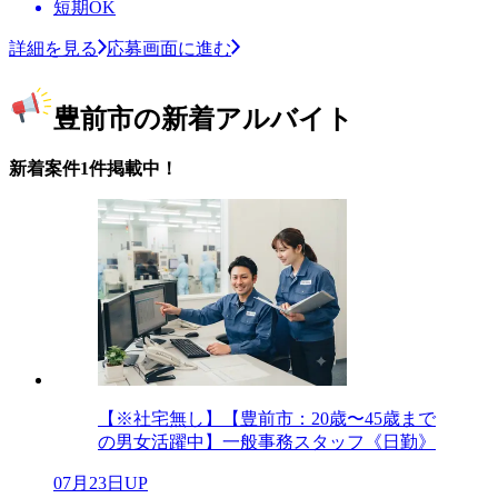
短期OK
詳細を見る
応募画面に進む
豊前市の新着アルバイト
新着案件1件掲載中！
【※社宅無し】【豊前市：20歳〜45歳まで
の男女活躍中】一般事務スタッフ《日勤》
07月23日UP