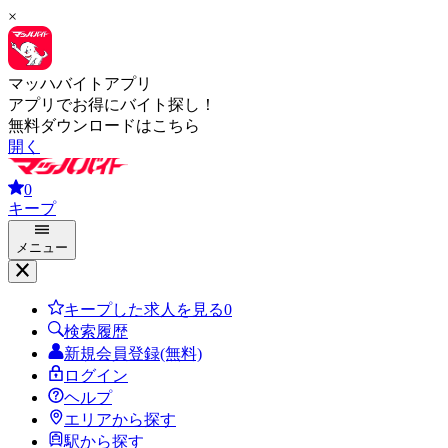
×
マッハバイトアプリ
アプリでお得にバイト探し！
無料ダウンロードはこちら
開く
0
キープ
メニュー
キープした求人を見る
0
検索履歴
新規会員登録(無料)
ログイン
ヘルプ
エリアから探す
駅から探す