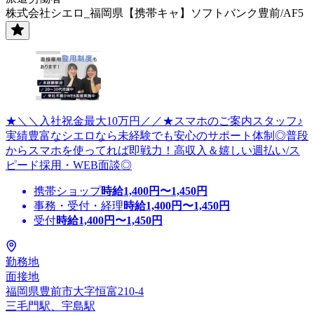
株式会社シエロ_福岡県【携帯キャ】ソフトバンク豊前/AF5
★＼＼入社祝金最大10万円／／★スマホのご案内スタッフ♪
実績豊富なシエロなら未経験でも安心のサポート体制◎普段
からスマホを使ってれば即戦力！高収入＆嬉しい週払い/ス
ピード採用・WEB面談◎
携帯ショップ
時給
1,400
円〜
1,450
円
事務・受付・経理
時給
1,400
円〜
1,450
円
受付
時給
1,400
円〜
1,450
円
勤務地
面接地
福岡県豊前市大字恒富210-4
三毛門駅、宇島駅