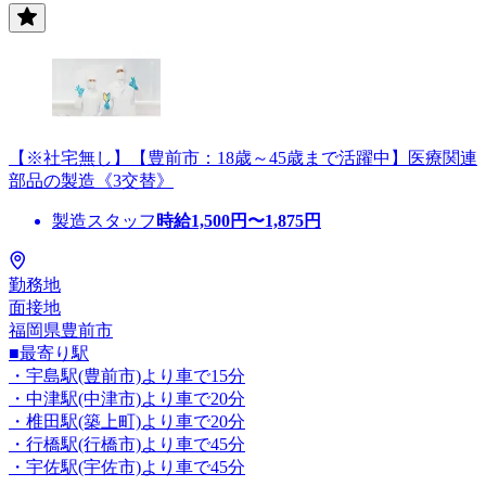
【※社宅無し】【豊前市：18歳～45歳まで活躍中】医療関連
部品の製造《3交替》
製造スタッフ
時給
1,500
円〜
1,875
円
勤務地
面接地
福岡県豊前市
■最寄り駅
・宇島駅(豊前市)より車で15分
・中津駅(中津市)より車で20分
・椎田駅(築上町)より車で20分
・行橋駅(行橋市)より車で45分
・宇佐駅(宇佐市)より車で45分