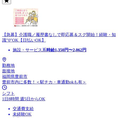
【急募】介護職／履歴書なしで即応募＆スグ開始！経験・知
識"0"OK【日払いOK】
施設・サービス系
時給
1,350
円〜
2,062
円
勤務地
面接地
福岡県豊前市
豊前市内に多数！＜駅チカ・車通勤okも有＞
シフト
1日8時間 週5日からOK
交通費支給
未経験OK