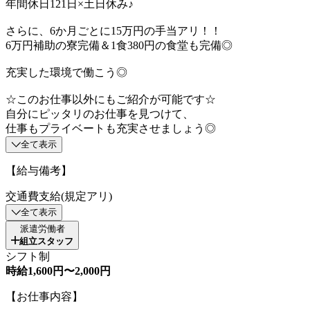
年間休日121日×土日休み♪
さらに、6か月ごとに15万円の手当アリ！！
6万円補助の寮完備＆1食380円の食堂も完備◎
充実した環境で働こう◎
☆このお仕事以外にもご紹介が可能です☆
自分にピッタリのお仕事を見つけて、
仕事もプライベートも充実させましょう◎
全て表示
【給与備考】
交通費支給(規定アリ)
全て表示
派遣労働者
組立スタッフ
シフト制
時給1,600円〜2,000円
【お仕事内容】