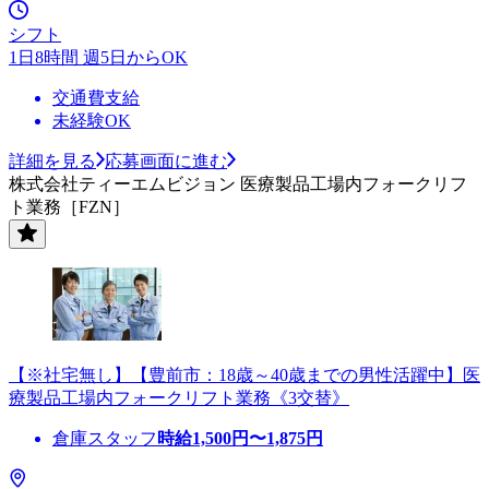
シフト
1日8時間 週5日からOK
交通費支給
未経験OK
詳細を見る
応募画面に進む
株式会社ティーエムビジョン 医療製品工場内フォークリフ
ト業務［FZN］
【※社宅無し】【豊前市：18歳～40歳までの男性活躍中】医
療製品工場内フォークリフト業務《3交替》
倉庫スタッフ
時給
1,500
円〜
1,875
円