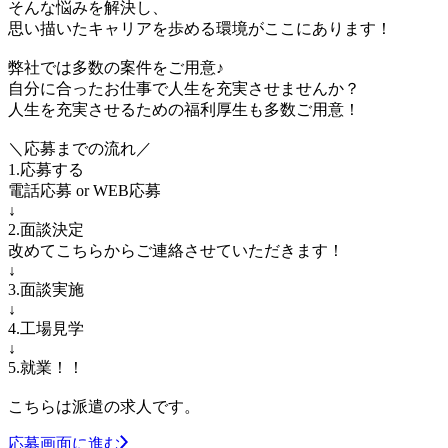
そんな悩みを解決し、
思い描いたキャリアを歩める環境がここにあります！
弊社では多数の案件をご用意♪
自分に合ったお仕事で人生を充実させませんか？
人生を充実させるための福利厚生も多数ご用意！
＼応募までの流れ／
1.応募する
電話応募 or WEB応募
↓
2.面談決定
改めてこちらからご連絡させていただきます！
↓
3.面談実施
↓
4.工場見学
↓
5.就業！！
こちらは派遣の求人です。
応募画面に進む