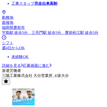
工事スタッフ
完全出来高制
勤務地
面接地
福岡県豊前市
宇島駅 徒歩5分、三毛門駅 徒歩5分、豊前松江駅 徒歩5分
シフト
週4日からOK
未経験OK
詳細を見る
応募画面に進む
派遣労働者
三陽工業株式会社 大分営業所_4/派大分