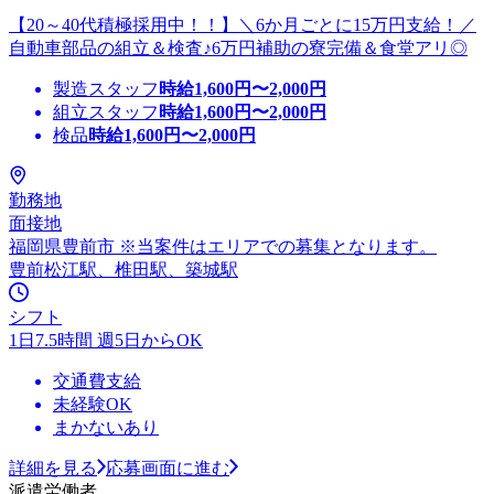
【20～40代積極採用中！！】＼6か月ごとに15万円支給！／
自動車部品の組立＆検査♪6万円補助の寮完備＆食堂アリ◎
製造スタッフ
時給
1,600
円〜
2,000
円
組立スタッフ
時給
1,600
円〜
2,000
円
検品
時給
1,600
円〜
2,000
円
勤務地
面接地
福岡県豊前市 ※当案件はエリアでの募集となります。
豊前松江駅、椎田駅、築城駅
シフト
1日7.5時間 週5日からOK
交通費支給
未経験OK
まかないあり
詳細を見る
応募画面に進む
派遣労働者