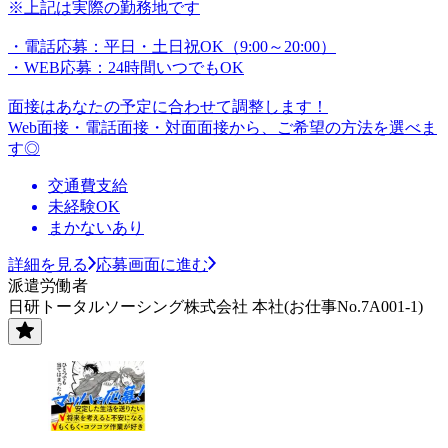
※上記は実際の勤務地です
・電話応募：平日・土日祝OK（9:00～20:00）
・WEB応募：24時間いつでもOK
面接はあなたの予定に合わせて調整します！
Web面接・電話面接・対面面接から、ご希望の方法を選べま
す◎
交通費支給
未経験OK
まかないあり
詳細を見る
応募画面に進む
派遣労働者
日研トータルソーシング株式会社 本社(お仕事No.7A001-1)