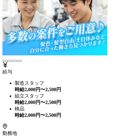
給与
製造スタッフ
時給
2,000
円〜
2,500
円
組立スタッフ
時給
2,000
円〜
2,500
円
検品
時給
2,000
円〜
2,500
円
勤務地