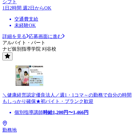
シフト
1日2時間 週2日からOK
交通費支給
未経験OK
詳細を見る
応募画面に進む
アルバイト・パート
ナビ個別指導学院 刈谷校
＼健康経営認定優良法人／週1・1コマ～の勤務で自分の時間
もしっかり確保★初バイト・ブランク歓迎
個別指導講師
時給
1,200
円〜
1,466
円
勤務地