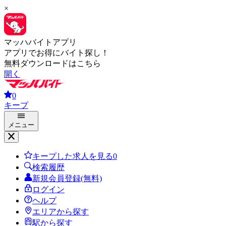
×
マッハバイトアプリ
アプリでお得にバイト探し！
無料ダウンロードはこちら
開く
0
キープ
メニュー
キープした求人を見る
0
検索履歴
新規会員登録(無料)
ログイン
ヘルプ
エリアから探す
駅から探す