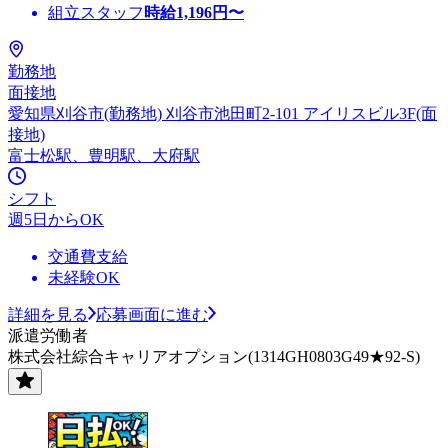
組立スタッフ
時給
1,196
円〜
勤務地
面接地
愛知県刈谷市(勤務地) 刈谷市池田町2-101 アイリスビル3F(面
接地)
富士松駅、豊明駅、大府駅
シフト
週5日からOK
交通費支給
未経験OK
詳細を見る
応募画面に進む
派遣労働者
株式会社綜合キャリアオプション(1314GH0803G49★92-S)