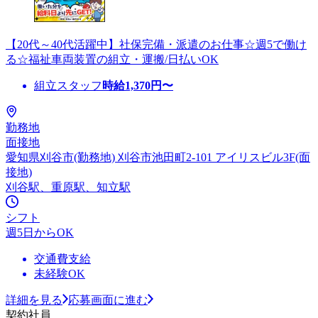
【20代～40代活躍中】社保完備・派遣のお仕事☆週5で働け
る☆福祉車両装置の組立・運搬/日払いOK
組立スタッフ
時給
1,370
円〜
勤務地
面接地
愛知県刈谷市(勤務地) 刈谷市池田町2-101 アイリスビル3F(面
接地)
刈谷駅、重原駅、知立駅
シフト
週5日からOK
交通費支給
未経験OK
詳細を見る
応募画面に進む
契約社員