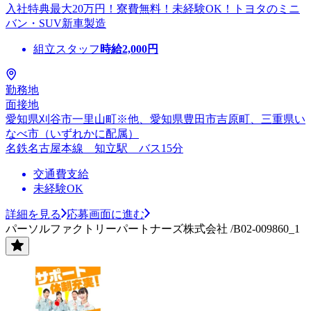
入社特典最大20万円！寮費無料！未経験OK！トヨタのミニ
バン・SUV新車製造
組立スタッフ
時給
2,000
円
勤務地
面接地
愛知県刈谷市一里山町※他、愛知県豊田市吉原町、三重県い
なべ市（いずれかに配属）
名鉄名古屋本線 知立駅 バス15分
交通費支給
未経験OK
詳細を見る
応募画面に進む
パーソルファクトリーパートナーズ株式会社 /B02-009860_1