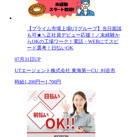
【プライム市場上場UTグループ】当日面談
も可★＼正社員デビュー応援！／未経験か
らOKの工場ワーク！電話・WEBにてスピ
ード選考！日払いOK
07月31日UP
UTエージェント株式会社 東海第一CU_刈谷市
時給1,200円〜1,700円