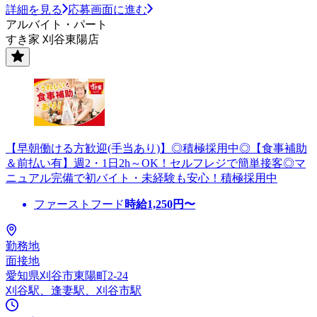
詳細を見る
応募画面に進む
アルバイト・パート
すき家 刈谷東陽店
【早朝働ける方歓迎(手当あり)】◎積極採用中◎【食事補助
＆前払い有】週2・1日2h～OK！セルフレジで簡単接客◎マ
ニュアル完備で初バイト・未経験も安心！積極採用中
ファーストフード
時給
1,250
円〜
勤務地
面接地
愛知県刈谷市東陽町2-24
刈谷駅、逢妻駅、刈谷市駅