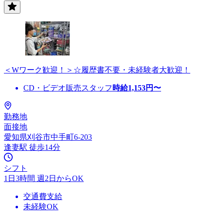
＜Wワーク歓迎！＞☆履歴書不要・未経験者大歓迎！
CD・ビデオ販売スタッフ
時給
1,153
円〜
勤務地
面接地
愛知県刈谷市中手町6-203
逢妻駅 徒歩14分
シフト
1日3時間 週2日からOK
交通費支給
未経験OK