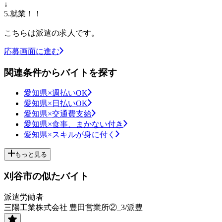
↓
5.就業！！
こちらは派遣の求人です。
応募画面に進む
関連条件からバイトを探す
愛知県×週払いOK
愛知県×日払いOK
愛知県×交通費支給
愛知県×食事、まかない付き
愛知県×スキルが身に付く
もっと見る
刈谷市の似たバイト
派遣労働者
三陽工業株式会社 豊田営業所②_3/派豊