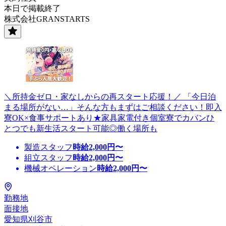
本日で掲載終了
株式会社GRANSTARTS
＼所持金ゼロ・家なしからの再スタート応援！／ 「今日泊
まる場所がない…」そんな方もまずはご相談ください！即入
寮OK×食事サポートあり★家具家電付き個室寮でカバンひ
とつでも新生活スタート可能◎働く場所も
製造スタッフ
時給
2,000
円〜
組立スタッフ
時給
2,000
円〜
機械オペレーション
時給
2,000
円〜
勤務地
面接地
愛知県刈谷市