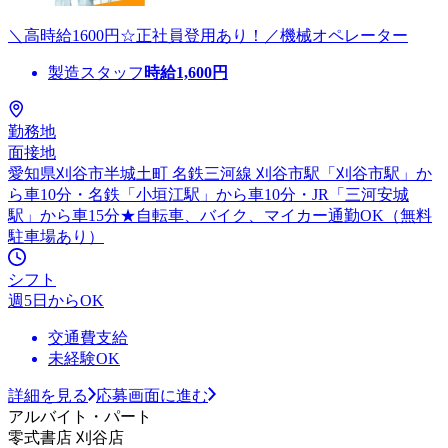
＼高時給1600円☆正社員登用あり！／機械オペレーター
製造スタッフ
時給
1,600
円
勤務地
面接地
愛知県刈谷市半城土町 名鉄三河線 刈谷市駅「刈谷市駅」か
ら車10分・名鉄「小垣江駅」から車10分・JR「三河安城
駅」から車15分★自転車、バイク、マイカー通勤OK（無料
駐車場あり）
シフト
週5日からOK
交通費支給
未経験OK
詳細を見る
応募画面に進む
アルバイト・パート
零式書店 刈谷店