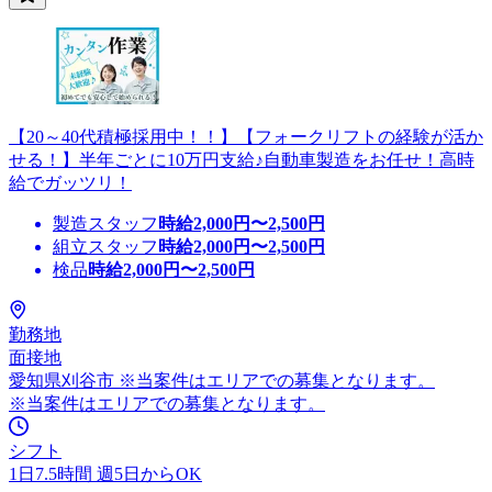
【20～40代積極採用中！！】【フォークリフトの経験が活か
せる！】半年ごとに10万円支給♪自動車製造をお任せ！高時
給でガッツリ！
製造スタッフ
時給
2,000
円〜
2,500
円
組立スタッフ
時給
2,000
円〜
2,500
円
検品
時給
2,000
円〜
2,500
円
勤務地
面接地
愛知県刈谷市 ※当案件はエリアでの募集となります。
※当案件はエリアでの募集となります。
シフト
1日7.5時間 週5日からOK