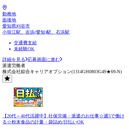
勤務地
面接地
愛知県刈谷市
小垣江駅、吉浜(愛知)駅、石浜駅
交通費支給
未経験OK
詳細を見る
応募画面に進む
派遣労働者
株式会社綜合キャリアオプション(1314GH0803G49★69-N)
【20代～40代活躍中】社保完備・派遣のお仕事☆週5で働け
る☆粉末食品の計量・袋詰め/日払いOK