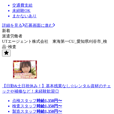
交通費支給
未経験OK
まかないあり
詳細を見る
応募画面に進む
新着
派遣労働者
UTエージェント株式会社 東海第一CU_愛知県刈谷市_検
品･検査
【日勤&土日祝休み！】基本残業なし☆レンタル資材のチェ
ックや補修など！未経験歓迎◎
点検スタッフ
時給
1,350
円〜
検査スタッフ
時給
1,350
円〜
製造スタッフ
時給
1,350
円〜