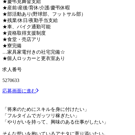
★慶弔見舞金支給
★産前/産後/育休/介護/慶弔休暇
★部活動あり(野球部、フットサル部）
★残業/休日/夜勤手当支給
★車、バイク通勤可能
★資格取得支援制度
★食堂・売店アリ
★寮完備
…家具家電付きの社宅完備☆
★個人ロッカーと更衣室あり
求人番号
5270633
応募画面に進む
「将来のためにスキルを身に付けたい」
「フルタイムでガッツリ稼ぎたい」
「やりがいを持って、興味のある仕事がしたい」
そんな想いを抱いているアナタに寄り添いたい。