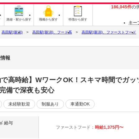
186,045件
の
す
路線・駅から探す
職種から探す
特徴から探す
キー
高田駅(新潟)
高田駅(新潟)、フード系
高田駅(新潟)、ファーストフード
人情報
夜勤で高時給】WワークOK！スキマ時間でガ
完備で深夜も安心
未経験歓迎
制服あり
車通勤OK
給与
ファーストフード：
時給1,375円〜