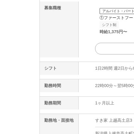
募集職種
アルバイト・パー
①ファーストフー
シフト制
時給
1,375
円〜
シフト
1日2時間 週2日から
勤務時間
22時00分～翌5時00
勤務期間
1ヶ月以上
勤務地・面接地
すき家 上越高土店3
新潟県上越市高土町1-