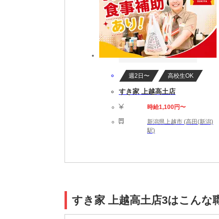
週2日〜
高校生OK
すき家 上越高土店
時給1,100円〜
新潟県上越市 (高田(新潟)
駅)
すき家 上越高土店3はこんな