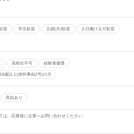
歓迎
学生歓迎
主婦(夫)歓迎
土日働ける方歓迎
K
高校生不可
経験者優遇
18歳以上(例外事由2号)の方
昇給あり
ては、応募後に企業へお問い合わせください