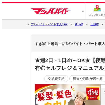
エリアから探
アルバイト・バイト求人TOP
新潟県
上越市
すき家 上越高土店3のバイト・パート求
★週2日・1日2h～OK★【
有◎セルフレジ＆マニュアル
交通費支給
曜日や時間が選べる