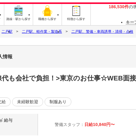
186,530件
の
す
路線・駅から探す
職種から探す
特徴から探す
キー
二戸駅
二戸駅、軽作業・製造系
二戸駅、警備・車両誘導・清掃・点検
人情報
線代も会社で負担！>東京のお仕事☆WEB面
支給
未経験歓迎
制服あり
給与
警備スタッフ：
日給10,840円〜