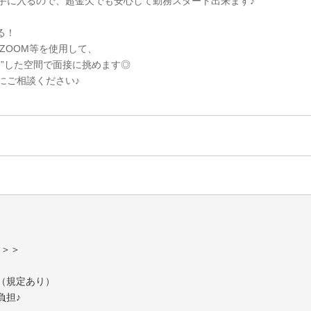
手に入るので、超金欠でも安心して勤務スタート出来ます♪
る！
・ZOOM等を使用して、
ス”した空間で面接に挑めます◎
にご相談ください♪
り＞＞
（規定あり）
負担♪