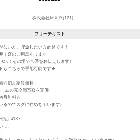
株式会社ＭＫＲ(121)
フリーテキスト
がない方、貯金したい方必見です！
迎！寮のご用意あります
omでOK！その場で合否をお伝えします♪
トもこちらで手配可能です★
備☆初月家賃無料！
ルームの完全個室寮を完備！
初月無料☆
いるのでスグに住めちゃいます♪
払いOK♪
い…」
！