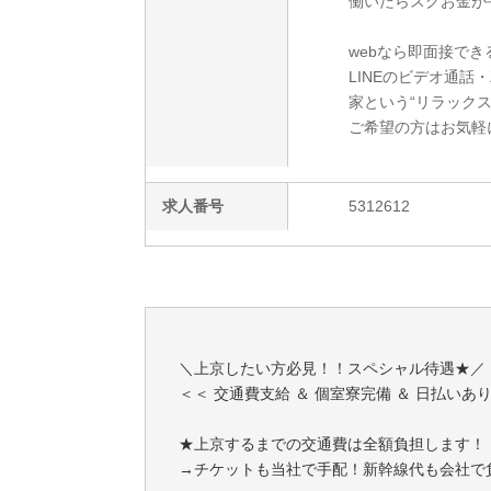
働いたらスグお金が
webなら即面接でき
LINEのビデオ通話
家という“リラック
ご希望の方はお気軽
求人番号
5312612
＼上京したい方必見！！スペシャル待遇★／
＜＜ 交通費支給 ＆ 個室寮完備 ＆ 日払いあ
★上京するまでの交通費は全額負担します！
→チケットも当社で手配！新幹線代も会社で