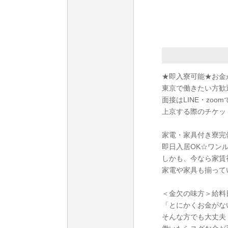
★即入寮可能★お金
東京で働きたい方歓
面接はLINE・zo
上京する際のチケッ
家電・家具付き寮完
即日入居OK☆ワン
しかも、今なら家賃
家電や家具も揃って
＜金欠の味方＞給料日
「とにかくお金がな
そんな方でも大丈夫