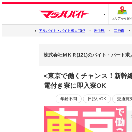
エリアから探
アルバイト・バイト求人TOP
岩手県
二戸市
株式会社ＭＫＲ(121)のバイト・パート求
<東京で働くチャンス！新幹
電付き寮に即入寮OK
年齢不問
日払いOK
交通費