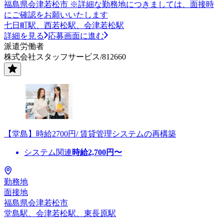
福島県会津若松市 ※詳細な勤務地につきましては、面接時
にご確認をお願いいたします
七日町駅、西若松駅、会津若松駅
詳細を見る
応募画面に進む
派遣労働者
株式会社スタッフサービス/812660
【堂島】時給2700円/ 賃貸管理システムの再構築
システム関連
時給
2,700
円〜
勤務地
面接地
福島県会津若松市
堂島駅、会津若松駅、東長原駅