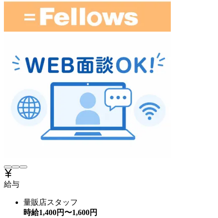
給与
量販店スタッフ
時給
1,400
円〜
1,600
円