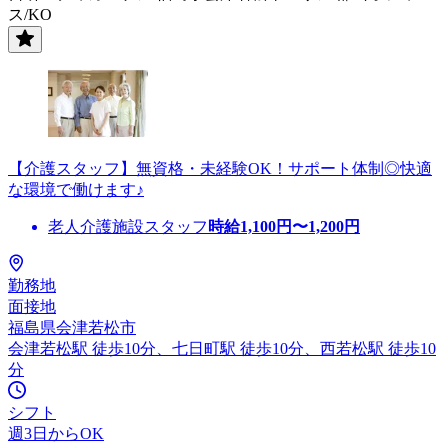
ス/KO
【介護スタッフ】無資格・未経験OK！サポート体制◎快適
な環境で働けます♪
老人介護施設スタッフ
時給
1,100
円〜
1,200
円
勤務地
面接地
福島県会津若松市
会津若松駅 徒歩10分、七日町駅 徒歩10分、西若松駅 徒歩10
分
シフト
週3日からOK