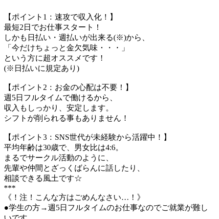
【ポイント1：速攻で収入化！】
最短2日でお仕事スタート！
しかも日払い・週払いが出来る(※)から、
「今だけちょっと金欠気味・・・」
という方に超オススメです！
(※日払いに規定あり)
【ポイント2：お金の心配は不要！】
週5日フルタイムで働けるから、
収入もしっかり、安定します。
シフトが削られる事もありません！
【ポイント3：SNS世代が未経験から活躍中！】
平均年齢は30歳で、男女比は4:6。
まるでサークル活動のように、
先輩や仲間とざっくばらんに話したり、
相談できる風土です☆
***
《！注！こんな方はごめんなさい…！》
●学生の方→週5日フルタイムのお仕事なのでご就業が難し
いです。