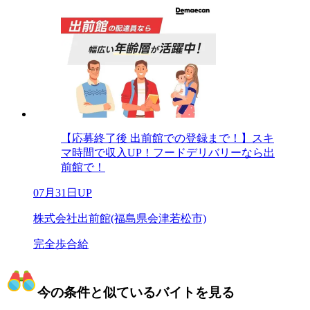
【応募終了後 出前館での登録まで！】スキ
マ時間で収入UP！フードデリバリーなら出
前館で！
07月31日UP
株式会社出前館(福島県会津若松市)
完全歩合給
今の条件と似ているバイトを見る