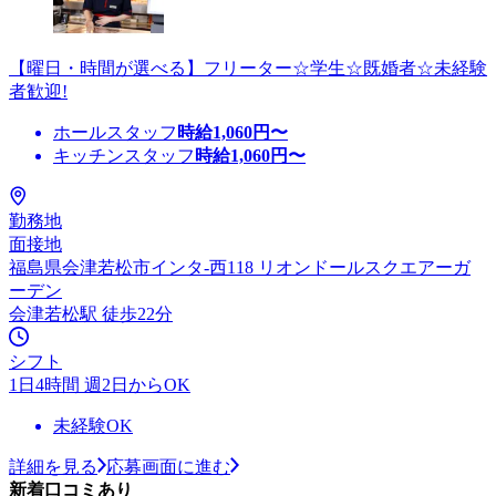
【曜日・時間が選べる】フリーター☆学生☆既婚者☆未経験
者歓迎!
ホールスタッフ
時給
1,060
円〜
キッチンスタッフ
時給
1,060
円〜
勤務地
面接地
福島県会津若松市インタ-西118 リオンドールスクエアーガ
ーデン
会津若松駅 徒歩22分
シフト
1日4時間 週2日からOK
未経験OK
詳細を見る
応募画面に進む
新着口コミあり