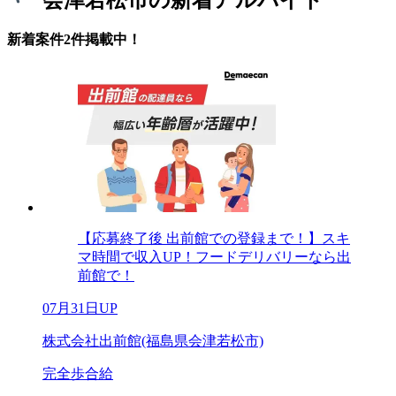
新着案件2件掲載中！
【応募終了後 出前館での登録まで！】スキ
マ時間で収入UP！フードデリバリーなら出
前館で！
07月31日UP
株式会社出前館(福島県会津若松市)
完全歩合給