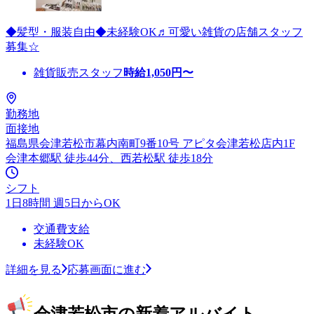
◆髪型・服装自由◆未経験OK♬可愛い雑貨の店舗スタッフ
募集☆
雑貨販売スタッフ
時給
1,050
円〜
勤務地
面接地
福島県会津若松市幕内南町9番10号 アピタ会津若松店内1F
会津本郷駅 徒歩44分、西若松駅 徒歩18分
シフト
1日8時間 週5日からOK
交通費支給
未経験OK
詳細を見る
応募画面に進む
会津若松市の新着アルバイト