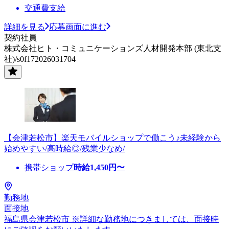
交通費支給
詳細を見る
応募画面に進む
契約社員
株式会社ヒト・コミュニケーションズ人材開発本部 (東北支
社)/s0f172026031704
【会津若松市】楽天モバイルショップで働こう♪未経験から
始めやすい/高時給◎/残業少なめ/
携帯ショップ
時給
1,450
円〜
勤務地
面接地
福島県会津若松市 ※詳細な勤務地につきましては、面接時