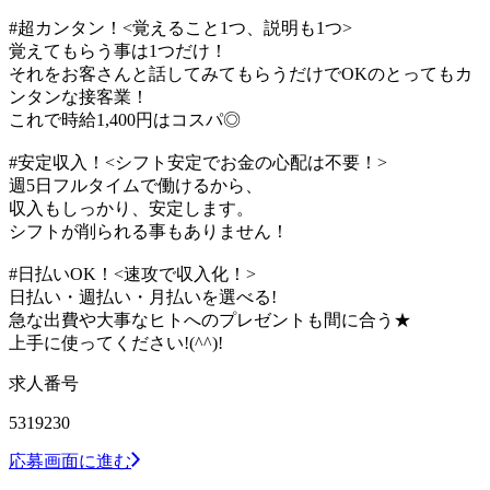
#超カンタン！<覚えること1つ、説明も1つ>
覚えてもらう事は1つだけ！
それをお客さんと話してみてもらうだけでOKのとってもカ
ンタンな接客業！
これで時給1,400円はコスパ◎
#安定収入！<シフト安定でお金の心配は不要！>
週5日フルタイムで働けるから、
収入もしっかり、安定します。
シフトが削られる事もありません！
#日払いOK！<速攻で収入化！>
日払い・週払い・月払いを選べる!
急な出費や大事なヒトへのプレゼントも間に合う★
上手に使ってください!(^^)!
求人番号
5319230
応募画面に進む