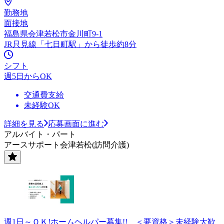
勤務地
面接地
福島県会津若松市金川町9-1
JR只見線「七日町駅」から徒歩約8分
シフト
週5日からOK
交通費支給
未経験OK
詳細を見る
応募画面に進む
アルバイト・パート
アースサポート会津若松(訪問介護)
週1日～ＯＫ!ホームヘルパー募集!! ＜要資格＞未経験大歓