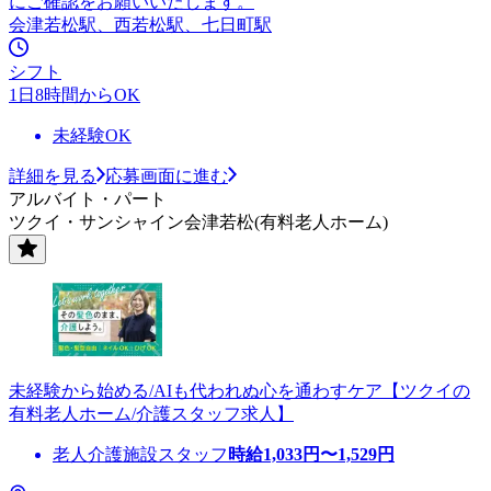
にご確認をお願いいたします。
会津若松駅、西若松駅、七日町駅
シフト
1日8時間からOK
未経験OK
詳細を見る
応募画面に進む
アルバイト・パート
ツクイ・サンシャイン会津若松(有料老人ホーム)
未経験から始める/AIも代われぬ心を通わすケア【ツクイの
有料老人ホーム/介護スタッフ求人】
老人介護施設スタッフ
時給
1,033
円〜
1,529
円