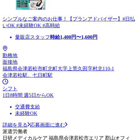
シンプルなご案内のお仕事！【プランアドバイザー】#日払
いOK #未経験OK #高時給
量販店スタッフ
時給
1,400
円〜
1,600
円
勤務地
面接地
福島県会津若松市町北町大字上荒久田字村北110-1
会津若松駅、七日町駅
シフト
1日8時間 週5日からOK
交通費支給
未経験OK
詳細を見る
応募画面に進む
派遣労働者
日研メディカルケア 福島県会津若松市エリア 郡山オフィ