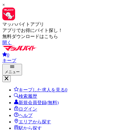
×
マッハバイトアプリ
アプリでお得にバイト探し！
無料ダウンロードはこちら
開く
0
キープ
メニュー
キープした求人を見る
0
検索履歴
新規会員登録(無料)
ログイン
ヘルプ
エリアから探す
駅から探す