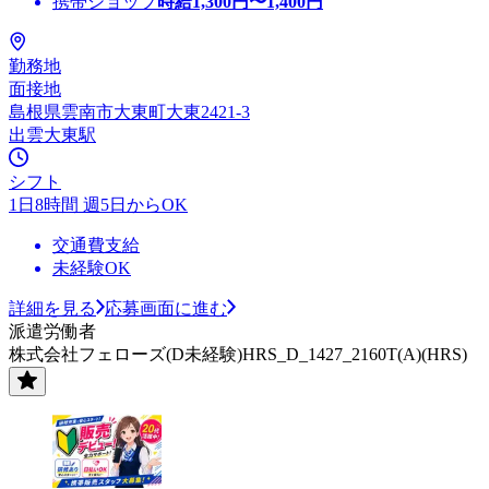
携帯ショップ
時給
1,300
円〜
1,400
円
勤務地
面接地
島根県雲南市大東町大東2421-3
出雲大東駅
シフト
1日8時間 週5日からOK
交通費支給
未経験OK
詳細を見る
応募画面に進む
派遣労働者
株式会社フェローズ(D未経験)HRS_D_1427_2160T(A)(HRS)