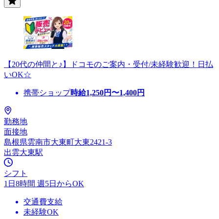
【20代の仲間と♪】ドコモのご案内・受付/未経験歓迎！日払
いOK☆
携帯ショップ
時給
1,250
円〜
1,400
円
勤務地
面接地
島根県雲南市大東町大東2421-3
出雲大東駅
シフト
1日8時間 週5日からOK
交通費支給
未経験OK