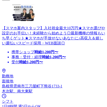
【スマホ案内スタッフ】入社祝金最大10万円★スマホ選びや
設定のお手伝い！未経験から始めよう◎最新機種の情報もい
ち早くゲット★スマホが手放せないあなたに♪高収入＆嬉し
い週払い/スピード採用・WEB面談◎
携帯ショップ
時給
1,200
円〜
事務・受付・経理
時給
1,200
円〜
受付
時給
1,200
円〜
勤務地
面接地
島根県雲南市三刀屋町下熊谷1733-1
木次駅、南大東駅
シフト
1日8時間 週5日からOK