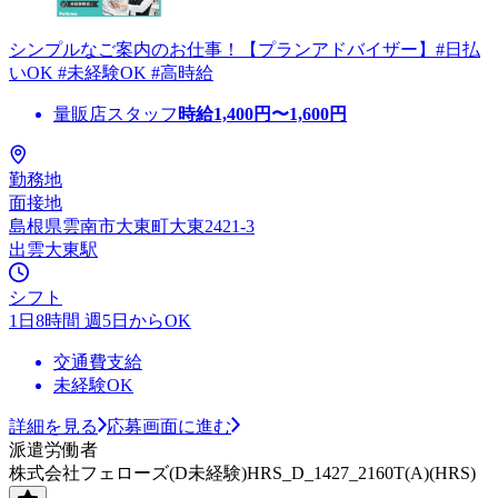
シンプルなご案内のお仕事！【プランアドバイザー】#日払
いOK #未経験OK #高時給
量販店スタッフ
時給
1,400
円〜
1,600
円
勤務地
面接地
島根県雲南市大東町大東2421-3
出雲大東駅
シフト
1日8時間 週5日からOK
交通費支給
未経験OK
詳細を見る
応募画面に進む
派遣労働者
株式会社フェローズ(D未経験)HRS_D_1427_2160T(A)(HRS)