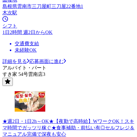
島根県雲南市三刀屋町三刀屋22番地1
木次駅
シフト
1日2時間 週2日からOK
交通費支給
未経験OK
詳細を見る
応募画面に進む
アルバイト・パート
すき家 54号雲南店3
★週2日・1日2h～OK★【夜勤で高時給】WワークOK！スキ
マ時間でガッツリ稼ぐ★食事補助・前払い有◎セルフレジ＆
マニュアル完備で深夜も安心