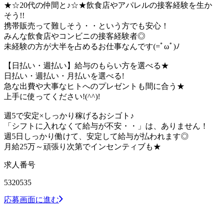
★☆20代の仲間と♪☆★飲食店やアパレルの接客経験を生か
そう!!
携帯販売って難しそう・・という方でも安心！
みんな飲食店やコンビニの接客経験者◎
未経験の方が大半を占めるお仕事なんです(=ﾟωﾟ)ﾉ
【日払い・週払い】給与のもらい方を選べる★
日払い・週払い・月払いを選べる!
急な出費や大事なヒトへのプレゼントも間に合う★
上手に使ってください!(^^)!
週5で安定×しっかり稼げるおシゴト♪
「シフトに入れなくて給与が不安・・」は、ありません！
週5日しっかり働けて、安定して給与が払われます◎
月給25万～頑張り次第でインセンティブも★
求人番号
5320535
応募画面に進む