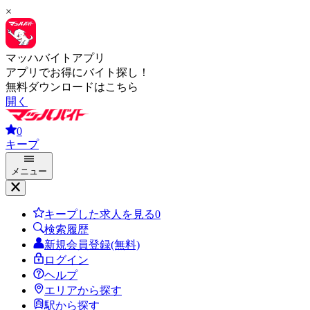
×
マッハバイトアプリ
アプリでお得にバイト探し！
無料ダウンロードはこちら
開く
0
キープ
メニュー
キープした求人を見る
0
検索履歴
新規会員登録(無料)
ログイン
ヘルプ
エリアから探す
駅から探す