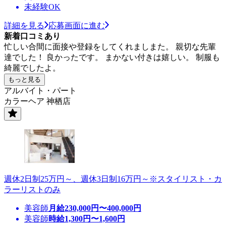
未経験OK
詳細を見る
応募画面に進む
新着口コミあり
忙しい合間に面接や登録をしてくれましまた。 親切な先輩
達でした！ 良かったです。 まかない付きは嬉しい。 制服も
綺麗でしたよ。
もっと見る
アルバイト・パート
カラーヘア 神栖店
週休2日制25万円～、週休3日制16万円～※スタイリスト・カ
ラーリストのみ
美容師
月給
230,000
円〜
400,000
円
美容師
時給
1,300
円〜
1,600
円