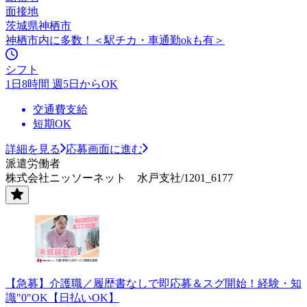
面接地
茨城県神栖市
神栖市内に多数！＜駅チカ・車通勤okも有＞
シフト
1日8時間 週5日からOK
交通費支給
短期OK
詳細を見る
応募画面に進む
派遣労働者
株式会社ニッソーネット 水戸支社/1201_6177
【急募】介護職／履歴書なしで即応募＆スグ開始！経験・知
識"0"OK【日払いOK】