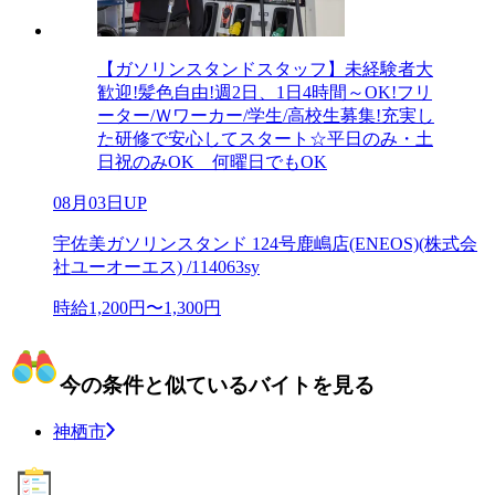
【ガソリンスタンドスタッフ】未経験者大
歓迎!髪色自由!週2日、1日4時間～OK!フリ
ーター/Ｗワーカー/学生/高校生募集!充実し
た研修で安心してスタート☆平日のみ・土
日祝のみOK 何曜日でもOK
08月03日UP
宇佐美ガソリンスタンド 124号鹿嶋店(ENEOS)(株式会
社ユーオーエス) /114063sy
時給1,200円〜1,300円
今の条件と似ているバイトを見る
神栖市