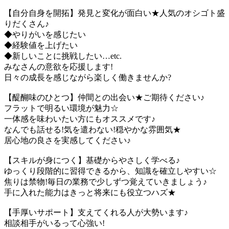
【自分自身を開拓】発見と変化が面白い★人気のオシゴト盛
りだくさん♪
◆やりがいを感じたい
◆経験値を上げたい
◆新しいことに挑戦したい…etc.
みなさんの意欲を応援します!
日々の成長を感じながら楽しく働きませんか?
【醍醐味のひとつ】仲間との出会い★ご期待ください♪
フラットで明るい環境が魅力☆
一体感を味わいたい方にもオススメです♪
なんでも話せる!気を遣わない!穏やかな雰囲気★
居心地の良さを実感してください♪
【スキルが身につく】基礎からやさしく学べる♪
ゆっくり段階的に習得できるから、知識を確立しやすい☆
焦りは禁物!毎日の業務で少しずつ覚えていきましょう♪
手に入れた能力はきっと将来にも役立つハズ★
【手厚いサポート】支えてくれる人が大勢います♪
相談相手がいるって心強い!