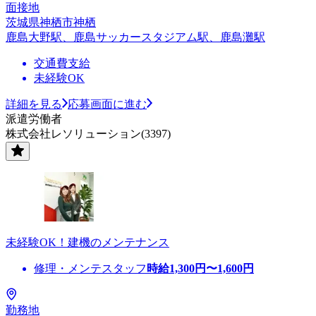
面接地
茨城県神栖市神栖
鹿島大野駅、鹿島サッカースタジアム駅、鹿島灘駅
交通費支給
未経験OK
詳細を見る
応募画面に進む
派遣労働者
株式会社レソリューション(3397)
未経験OK！建機のメンテナンス
修理・メンテスタッフ
時給
1,300
円〜
1,600
円
勤務地