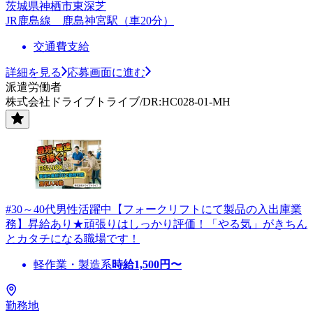
茨城県神栖市東深芝
JR鹿島線 鹿島神宮駅（車20分）
交通費支給
詳細を見る
応募画面に進む
派遣労働者
株式会社ドライブトライブ/DR:HC028-01-MH
#30～40代男性活躍中【フォークリフトにて製品の入出庫業
務】昇給あり★頑張りはしっかり評価！「やる気」がきちん
とカタチになる職場です！
軽作業・製造系
時給
1,500
円〜
勤務地