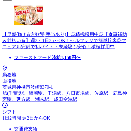
【早朝働ける方歓迎(手当あり)】◎積極採用中◎【食事補助
＆前払い有】週2・1日2h～OK！セルフレジで簡単接客◎マ
ニュアル完備で初バイト・未経験も安心！積極採用中
ファーストフード
時給
1,150
円〜
勤務地
面接地
茨城県神栖市波崎8370-1
旭(千葉)駅、飯岡駅、干潟駅、八日市場駅、佐原駅、鹿島神
宮駅、延方駅、潮来駅、成田空港駅
シフト
1日2時間 週2日からOK
交通費支給