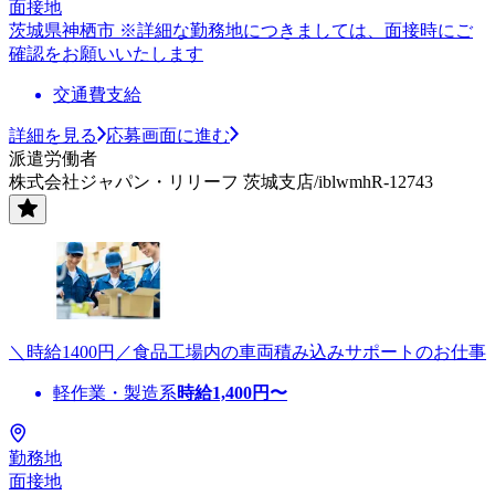
面接地
茨城県神栖市 ※詳細な勤務地につきましては、面接時にご
確認をお願いいたします
交通費支給
詳細を見る
応募画面に進む
派遣労働者
株式会社ジャパン・リリーフ 茨城支店/iblwmhR-12743
＼時給1400円／食品工場内の車両積み込みサポートのお仕事
軽作業・製造系
時給
1,400
円〜
勤務地
面接地