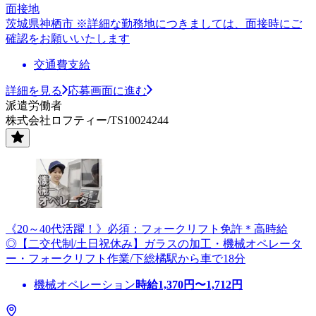
面接地
茨城県神栖市 ※詳細な勤務地につきましては、面接時にご
確認をお願いいたします
交通費支給
詳細を見る
応募画面に進む
派遣労働者
株式会社ロフティー/TS10024244
《20～40代活躍！》必須：フォークリフト免許＊高時給
◎【二交代制/土日祝休み】ガラスの加工・機械オペレータ
ー・フォークリフト作業/下総橘駅から車で18分
機械オペレーション
時給
1,370
円〜
1,712
円