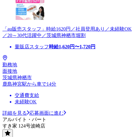
「au販売スタッフ」時給1620円／社員登用あり／未経験OK
／20～30代活躍中／茨城県神栖市堀割
量販店スタッフ
時給
1,620
円〜
1,720
円
勤務地
面接地
茨城県神栖市
鹿島神宮駅から車で14分
交通費支給
未経験OK
詳細を見る
応募画面に進む
アルバイト・パート
すき家 124号波崎店