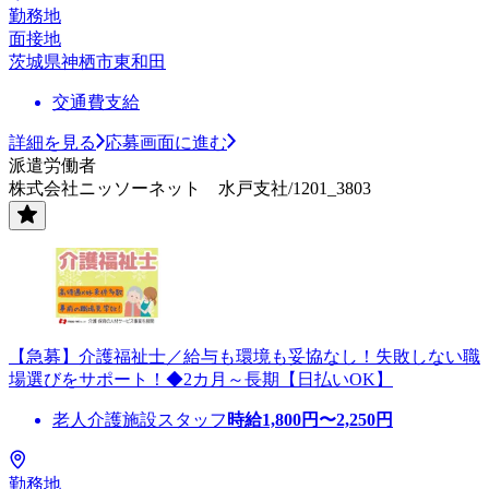
勤務地
面接地
茨城県神栖市東和田
交通費支給
詳細を見る
応募画面に進む
派遣労働者
株式会社ニッソーネット 水戸支社/1201_3803
【急募】介護福祉士／給与も環境も妥協なし！失敗しない職
場選びをサポート！◆2カ月～長期【日払いOK】
老人介護施設スタッフ
時給
1,800
円〜
2,250
円
勤務地