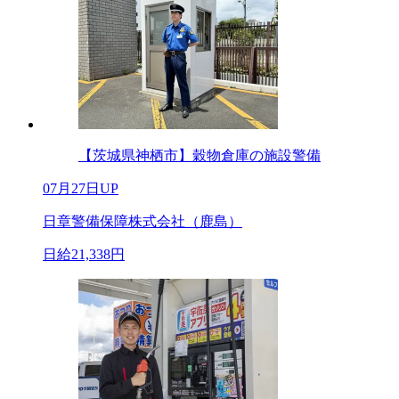
【茨城県神栖市】穀物倉庫の施設警備
07月27日UP
日章警備保障株式会社（鹿島）
日給21,338円