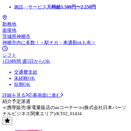
施設・サービス系
時給
1,500
円〜
2,250
円
勤務地
面接地
茨城県神栖市
神栖市内に多数！＜駅チカ・車通勤okも有＞
シフト
1日8時間 週5日からOK
交通費支給
未経験OK
短期OK
詳細を見る
応募画面に進む
紹介予定派遣
≪携帯販売/家電量販店のauコーナー≫(株式会社日本パーソ
ナルビジネス関東エリア)/KT02_01434