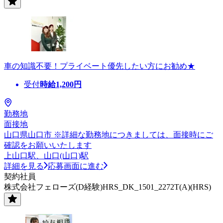
車の知識不要！プライベート優先したい方にお勧め★
受付
時給
1,200
円
勤務地
面接地
山口県山口市 ※詳細な勤務地につきましては、面接時にご
確認をお願いいたします
上山口駅、山口(山口)駅
詳細を見る
応募画面に進む
契約社員
株式会社フェローズ(D経験)HRS_DK_1501_2272T(A)(HRS)