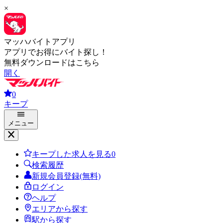
×
マッハバイトアプリ
アプリでお得にバイト探し！
無料ダウンロードはこちら
開く
0
キープ
メニュー
キープした求人を見る
0
検索履歴
新規会員登録(無料)
ログイン
ヘルプ
エリアから探す
駅から探す