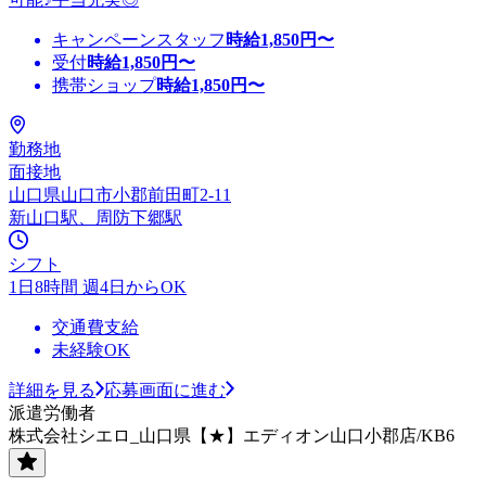
キャンペーンスタッフ
時給
1,850
円〜
受付
時給
1,850
円〜
携帯ショップ
時給
1,850
円〜
勤務地
面接地
山口県山口市小郡前田町2-11
新山口駅、周防下郷駅
シフト
1日8時間 週4日からOK
交通費支給
未経験OK
詳細を見る
応募画面に進む
派遣労働者
株式会社シエロ_山口県【★】エディオン山口小郡店/KB6