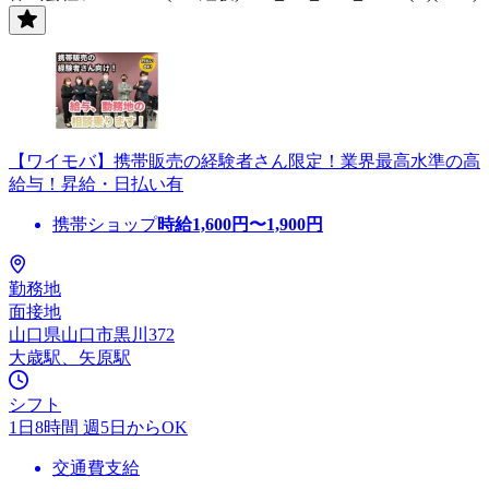
【ワイモバ】携帯販売の経験者さん限定！業界最高水準の高
給与！昇給・日払い有
携帯ショップ
時給
1,600
円〜
1,900
円
勤務地
面接地
山口県山口市黒川372
大歳駅、矢原駅
シフト
1日8時間 週5日からOK
交通費支給