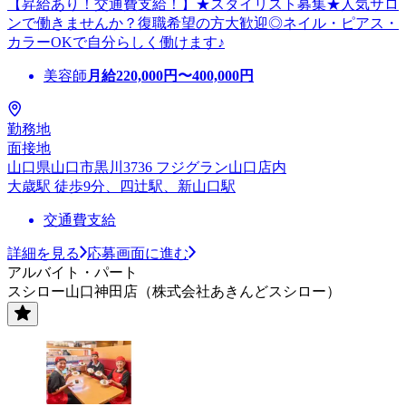
【昇給あり！交通費支給！】★スタイリスト募集★人気サロ
ンで働きませんか？復職希望の方大歓迎◎ネイル・ピアス・
カラーOKで自分らしく働けます♪
美容師
月給
220,000
円〜
400,000
円
勤務地
面接地
山口県山口市黒川3736 フジグラン山口店内
大歳駅 徒歩9分、四辻駅、新山口駅
交通費支給
詳細を見る
応募画面に進む
アルバイト・パート
スシロー山口神田店（株式会社あきんどスシロー）