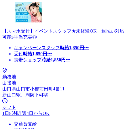
【スマホ受付】イベントスタッフ★未経験OK！週払い対応
可能♪手当充実◎
キャンペーンスタッフ
時給
1,850
円〜
受付
時給
1,850
円〜
携帯ショップ
時給
1,850
円〜
勤務地
面接地
山口県山口市小郡前田町4番11
新山口駅、周防下郷駅
シフト
1日8時間 週4日からOK
交通費支給