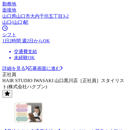
勤務地
面接地
山口県山口市大内千坊五丁目3-2
山口(山口)駅
シフト
1日2時間 週2日からOK
交通費支給
未経験OK
詳細を見る
応募画面に進む
正社員
HAIR STUDIO IWASAKI 山口黒川店［正社員］スタイリス
ト(株式会社ハクブン)