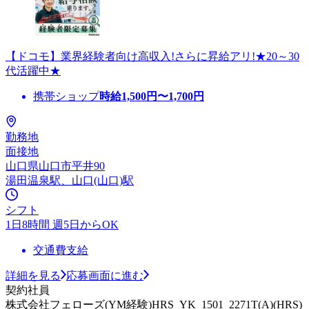
【ドコモ】業界経験者向け高収入!さらに昇給アリ!★20～30
代活躍中★
携帯ショップ
時給
1,500
円〜
1,700
円
勤務地
面接地
山口県山口市平井90
湯田温泉駅、山口(山口)駅
シフト
1日8時間 週5日からOK
交通費支給
詳細を見る
応募画面に進む
契約社員
株式会社フェローズ(YM経験)HRS_YK_1501_2271T(A)(HRS)