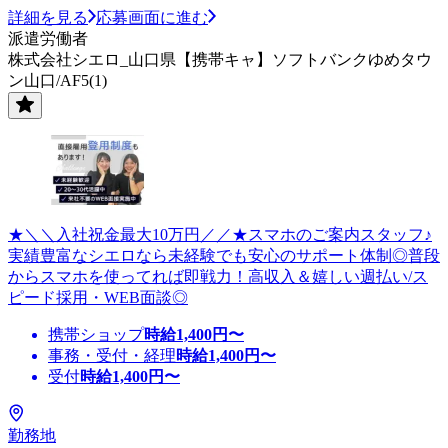
詳細を見る
応募画面に進む
派遣労働者
株式会社シエロ_山口県【携帯キャ】ソフトバンクゆめタウ
ン山口/AF5(1)
★＼＼入社祝金最大10万円／／★スマホのご案内スタッフ♪
実績豊富なシエロなら未経験でも安心のサポート体制◎普段
からスマホを使ってれば即戦力！高収入＆嬉しい週払い/ス
ピード採用・WEB面談◎
携帯ショップ
時給
1,400
円〜
事務・受付・経理
時給
1,400
円〜
受付
時給
1,400
円〜
勤務地