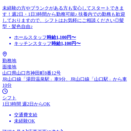
未経験の方やブランクがある方も安心してスタートできま
す！週2日・1日3時間から勤務可能♪ 扶養内での勤務も歓迎
しておりますので、シフトはお気軽にご相談ください◎髪
型・髪色自由♪
ホールスタッフ
時給
1,100
円〜
キッチンスタッフ
時給
1,100
円〜
勤務地
面接地
山口県山口市神田町8番12号
JR山口線「湯田温泉駅」車9分、JR山口線「山口駅」から車
10分
シフト
1日3時間 週2日からOK
交通費支給
未経験OK