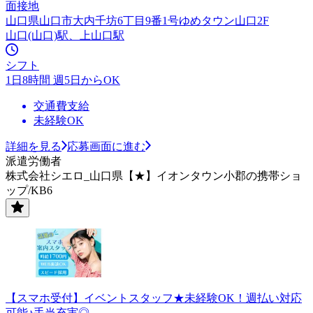
面接地
山口県山口市大内千坊6丁目9番1号ゆめタウン山口2F
山口(山口)駅、上山口駅
シフト
1日8時間 週5日からOK
交通費支給
未経験OK
詳細を見る
応募画面に進む
派遣労働者
株式会社シエロ_山口県【★】イオンタウン小郡の携帯ショ
ップ/KB6
【スマホ受付】イベントスタッフ★未経験OK！週払い対応
可能♪手当充実◎