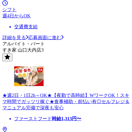
シフト
週4日からOK
交通費支給
詳細を見る
応募画面に進む
アルバイト・パート
すき家 山口大内店3
★週2日・1日2h～OK★【夜勤で高時給】WワークOK！スキ
マ時間でガッツリ稼ぐ★食事補助・前払い有◎セルフレジ＆
マニュアル完備で深夜も安心
ファーストフード
時給
1,313
円〜