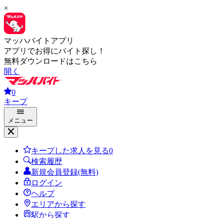
×
マッハバイトアプリ
アプリでお得にバイト探し！
無料ダウンロードはこちら
開く
0
キープ
メニュー
キープした求人を見る
0
検索履歴
新規会員登録(無料)
ログイン
ヘルプ
エリアから探す
駅から探す