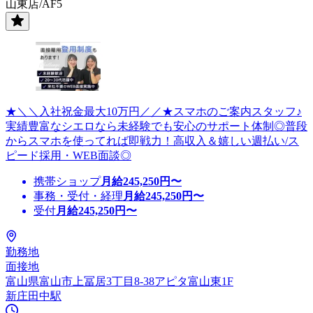
山東店/AF5
★＼＼入社祝金最大10万円／／★スマホのご案内スタッフ♪
実績豊富なシエロなら未経験でも安心のサポート体制◎普段
からスマホを使ってれば即戦力！高収入＆嬉しい週払い/ス
ピード採用・WEB面談◎
携帯ショップ
月給
245,250
円〜
事務・受付・経理
月給
245,250
円〜
受付
月給
245,250
円〜
勤務地
面接地
富山県富山市上冨居3丁目8-38アピタ富山東1F
新庄田中駅