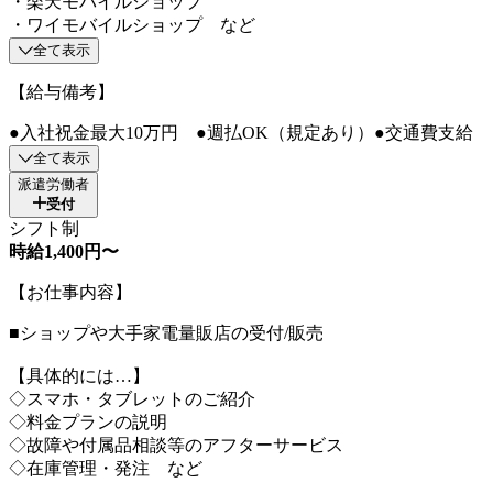
・楽天モバイルショップ
・ワイモバイルショップ など
全て表示
【給与備考】
●入社祝金最大10万円 ●週払OK（規定あり）●交通費支給
全て表示
派遣労働者
受付
シフト制
時給1,400円〜
【お仕事内容】
■ショップや大手家電量販店の受付/販売
【具体的には…】
◇スマホ・タブレットのご紹介
◇料金プランの説明
◇故障や付属品相談等のアフターサービス
◇在庫管理・発注 など