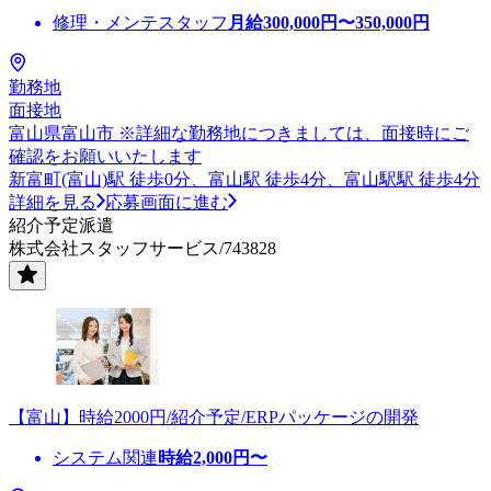
修理・メンテスタッフ
月給
300,000
円〜
350,000
円
勤務地
面接地
富山県富山市 ※詳細な勤務地につきましては、面接時にご
確認をお願いいたします
新富町(富山)駅 徒歩0分、富山駅 徒歩4分、富山駅駅 徒歩4分
詳細を見る
応募画面に進む
紹介予定派遣
株式会社スタッフサービス/743828
【富山】時給2000円/紹介予定/ERPパッケージの開発
システム関連
時給
2,000
円〜