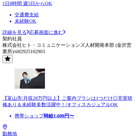
1日8時間 週5日からOK
交通費支給
未経験OK
詳細を見る
応募画面に進む
契約社員
株式会社ヒト・コミュニケーションズ人材開発本部 (金沢営
業所)/s0f2925102903
【富山市/月収28万円以上】ご案内プランは1つだけ◎充実研
修あり＆未経験多数活躍中！/オフィスカジュアルOK
携帯ショップ
時給
1,600
円〜
勤務地