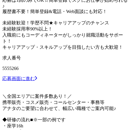
応募は1回のみでOK☆簡単登録でスグにお仕事が始められる
♪
履歴書不要！簡単登録&電話・Web面談にも対応！
未経験歓迎！学歴不問★キャリアアップのチャンス
未経験採用率90%以上！
入職前にもコーディネーターがしっかり就職活動をサポー
ト！
キャリアアップ・スキルアップを目指したい方も大歓迎！
求人番号
5555266
応募画面に進む
＼全国エリアに案件多数あり！／
携帯販売・コスメ販売・コールセンター・事務等
アナタのご要望に合わせて、幅広い職種でご案内可能♪
◆研修の流れ■※一部の例です
・座学16h