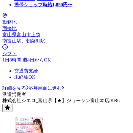
携帯ショップ
時給
1,850
円〜
勤務地
面接地
富山県富山市上袋
南富山駅、朝菜町駅
シフト
1日8時間 週4日からOK
交通費支給
未経験OK
詳細を見る
応募画面に進む
派遣労働者
株式会社シエロ_富山県【★】ジョーシン富山本店/KB6