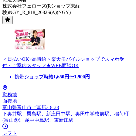
株式会社フェローズ(Rショップ未経
験)NGY_R_818_2682S(A)(NGY)
＜日払いOK×高時給＞楽天モバイルショップでスマホ受
付・ご案内スタッフ★WEB面談OK
携帯ショップ
時給
1,650
円〜
1,900
円
勤務地
面接地
富山県富山市上冨居3-8-38
下奥井駅、粟島駅、新庄田中駅、奥田中学校前駅、稲荷町
(富山)駅、越中中島駅、東新庄駅
シフト