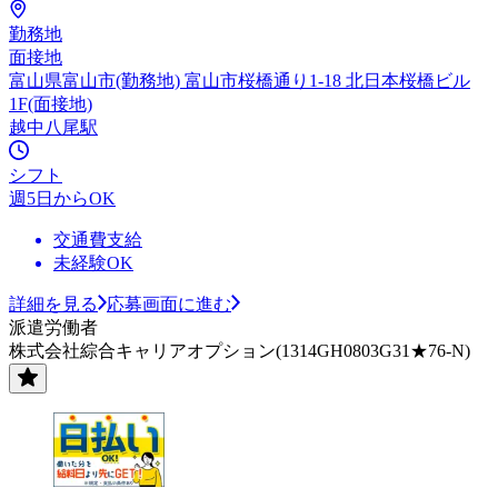
勤務地
面接地
富山県富山市(勤務地) 富山市桜橋通り1-18 北日本桜橋ビル
1F(面接地)
越中八尾駅
シフト
週5日からOK
交通費支給
未経験OK
詳細を見る
応募画面に進む
派遣労働者
株式会社綜合キャリアオプション(1314GH0803G31★76-N)