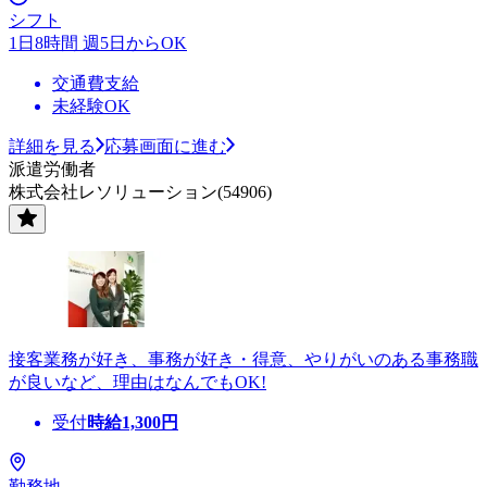
シフト
1日8時間 週5日からOK
交通費支給
未経験OK
詳細を見る
応募画面に進む
派遣労働者
株式会社レソリューション(54906)
接客業務が好き、事務が好き・得意、やりがいのある事務職
が良いなど、理由はなんでもOK!
受付
時給
1,300
円
勤務地