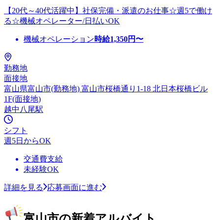
【20代～40代活躍中】社保完備・派遣のお仕事☆週5で働け
る☆機械オペレーター/日払いOK
機械オペレーション
時給
1,350
円〜
勤務地
面接地
富山県富山市(勤務地) 富山市桜橋通り1-18 北日本桜橋ビル
1F(面接地)
越中八尾駅
シフト
週5日からOK
交通費支給
未経験OK
詳細を見る
応募画面に進む
富山市の新着アルバイト