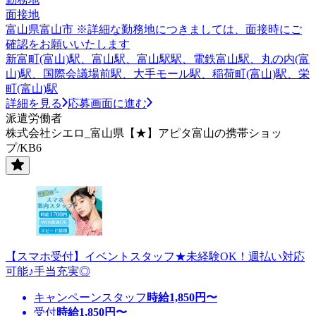
面接地
富山県富山市 ※詳細な勤務地につきましては、面接時にご
確認をお願いいたします
新富町(富山)駅、富山駅、富山駅駅、電鉄富山駅、丸の内(富
山)駅、国際会議場前駅、大手モール駅、稲荷町(富山)駅、栄
町(富山)駅
詳細を見る
応募画面に進む
派遣労働者
株式会社シエロ_富山県【★】アピタ富山の携帯ショッ
プ/KB6
【スマホ受付】イベントスタッフ★未経験OK！週払い対応
可能♪手当充実◎
キャンペーンスタッフ
時給
1,850
円〜
受付
時給
1,850
円〜