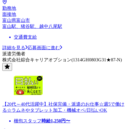
勤務地
面接地
富山県富山市
富山駅、猪谷駅、越中八尾駅
交通費支給
詳細を見る
応募画面に進む
派遣労働者
株式会社綜合キャリアオプション(1314GH0803G31★87-N)
【20代～40代活躍中】社保完備・派遣のお仕事☆週5で働け
る☆ラムネやタブレット加工・機械オペ/日払いOK
梱包スタッフ
時給
1,250
円〜