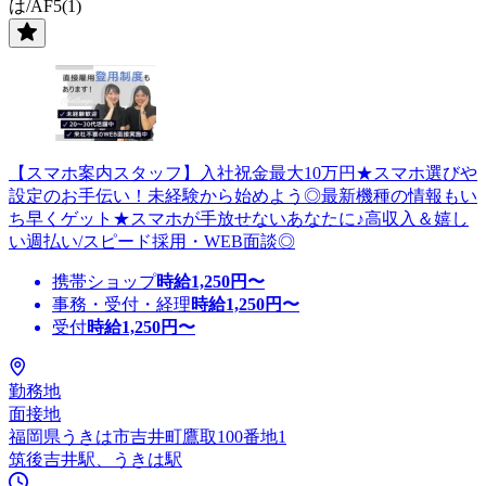
は/AF5(1)
【スマホ案内スタッフ】入社祝金最大10万円★スマホ選びや
設定のお手伝い！未経験から始めよう◎最新機種の情報もい
ち早くゲット★スマホが手放せないあなたに♪高収入＆嬉し
い週払い/スピード採用・WEB面談◎
携帯ショップ
時給
1,250
円〜
事務・受付・経理
時給
1,250
円〜
受付
時給
1,250
円〜
勤務地
面接地
福岡県うきは市吉井町鷹取100番地1
筑後吉井駅、うきは駅