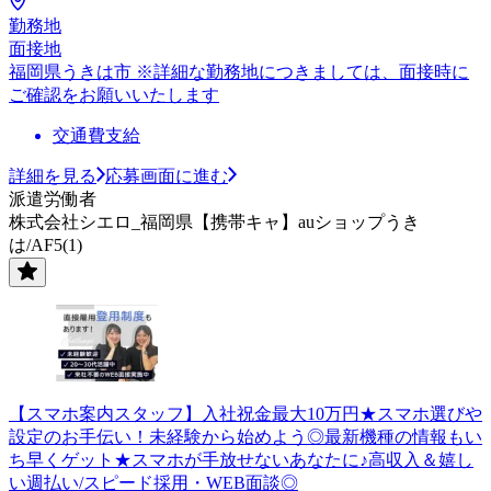
勤務地
面接地
福岡県うきは市 ※詳細な勤務地につきましては、面接時に
ご確認をお願いいたします
交通費支給
詳細を見る
応募画面に進む
派遣労働者
株式会社シエロ_福岡県【携帯キャ】auショップうき
は/AF5(1)
【スマホ案内スタッフ】入社祝金最大10万円★スマホ選びや
設定のお手伝い！未経験から始めよう◎最新機種の情報もい
ち早くゲット★スマホが手放せないあなたに♪高収入＆嬉し
い週払い/スピード採用・WEB面談◎