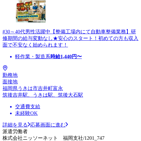
#30～40代男性活躍中【整備工場内にて自動車整備業務】研
修期間の給与変動なし★安心のスタート！初めての方も収入
面で不安なく始められます！
軽作業・製造系
時給
1,440
円〜
勤務地
面接地
福岡県うきは市吉井町富永
筑後吉井駅、うきは駅、筑後大石駅
交通費支給
未経験OK
詳細を見る
応募画面に進む
派遣労働者
株式会社ニッソーネット 福岡支社/1201_747