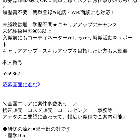
応募は1回のみでOK☆簡単登録でスグにお仕事が始められる
♪
履歴書不要！簡単登録&電話・Web面談にも対応！
未経験歓迎！学歴不問★キャリアアップのチャンス
未経験採用率90%以上！
入職前にもコーディネーターがしっかり就職活動をサポー
ト！
キャリアアップ・スキルアップを目指したい方も大歓迎！
求人番号
5559862
応募画面に進む
＼全国エリアに案件多数あり！／
携帯販売・コスメ販売・コールセンター・事務等
アナタのご要望に合わせて、幅広い職種でご案内可能♪
◆研修の流れ■※一部の例です
・座学16h