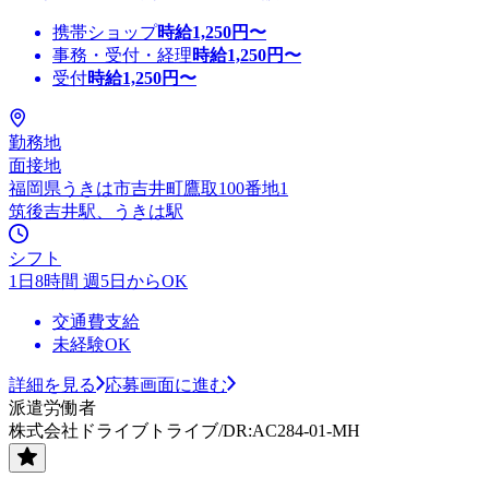
携帯ショップ
時給
1,250
円〜
事務・受付・経理
時給
1,250
円〜
受付
時給
1,250
円〜
勤務地
面接地
福岡県うきは市吉井町鷹取100番地1
筑後吉井駅、うきは駅
シフト
1日8時間 週5日からOK
交通費支給
未経験OK
詳細を見る
応募画面に進む
派遣労働者
株式会社ドライブトライブ/DR:AC284-01-MH