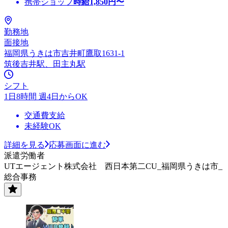
携帯ショップ
時給
1,850
円〜
勤務地
面接地
福岡県うきは市吉井町鷹取1631-1
筑後吉井駅、田主丸駅
シフト
1日8時間 週4日からOK
交通費支給
未経験OK
詳細を見る
応募画面に進む
派遣労働者
UTエージェント株式会社 西日本第二CU_福岡県うきは市_
総合事務