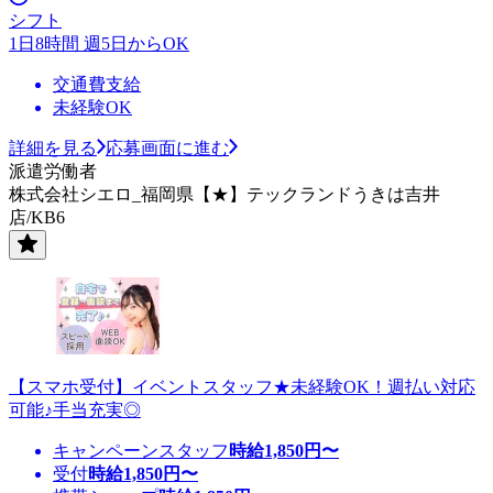
シフト
1日8時間 週5日からOK
交通費支給
未経験OK
詳細を見る
応募画面に進む
派遣労働者
株式会社シエロ_福岡県【★】テックランドうきは吉井
店/KB6
【スマホ受付】イベントスタッフ★未経験OK！週払い対応
可能♪手当充実◎
キャンペーンスタッフ
時給
1,850
円〜
受付
時給
1,850
円〜