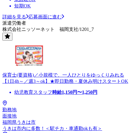
短期OK
詳細を見る
応募画面に進む
派遣労働者
株式会社ニッソーネット 福岡支社/1201_7
保育士(要資格)／小規模で、一人ひとりをゆっくりみれる
【1日4h～／週3～ok】★即日勤務・夏休み明けスタートOK
幼児教育スタッフ
時給
1,150
円〜
1,250
円
勤務地
面接地
福岡県うきは市
うきは市内に多数！＜駅チカ・車通勤okも有＞