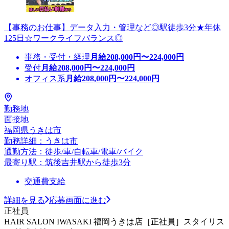
【事務のお仕事】データ入力・管理など◎駅徒歩3分★年休
125日☆ワークライフバランス◎
事務・受付・経理
月給
208,000
円〜
224,000
円
受付
月給
208,000
円〜
224,000
円
オフィス系
月給
208,000
円〜
224,000
円
勤務地
面接地
福岡県うきは市
勤務詳細：うきは市
通勤方法：徒歩/車/自転車/電車/バイク
最寄り駅：筑後吉井駅から徒歩3分
交通費支給
詳細を見る
応募画面に進む
正社員
HAIR SALON IWASAKI 福岡うきは店［正社員］スタイリス