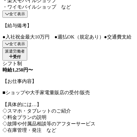
・楽天モバイルショップ
・ワイモバイルショップ など
全て表示
【給与備考】
●入社祝金最大10万円 ●週払OK（規定あり）●交通費支給
全て表示
派遣労働者
受付
シフト制
時給1,250円〜
【お仕事内容】
■ショップや大手家電量販店の受付/販売
【具体的には…】
◇スマホ・タブレットのご紹介
◇料金プランの説明
◇故障や付属品相談等のアフターサービス
◇在庫管理・発注 など