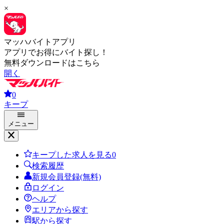
×
マッハバイトアプリ
アプリでお得にバイト探し！
無料ダウンロードはこちら
開く
0
キープ
メニュー
キープした求人を見る
0
検索履歴
新規会員登録(無料)
ログイン
ヘルプ
エリアから探す
駅から探す