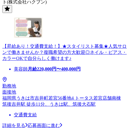
ト(株式会社ハクブン)
【昇給あり！交通費支給！】★スタイリスト募集★人気サロ
ンで働きませんか？復職希望の方大歓迎◎ネイル・ピアス・
カラーOKで自分らしく働けます♪
美容師
月給
220,000
円〜
400,000
円
勤務地
面接地
福岡県うきは市吉井町若宮56番地4 トータス若宮店舗南棟
筑後吉井駅 徒歩11分、うきは駅、筑後大石駅
交通費支給
詳細を見る
応募画面に進む