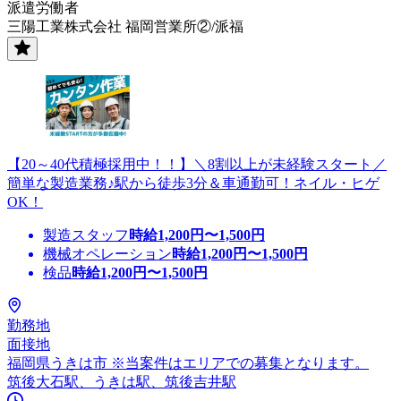
派遣労働者
三陽工業株式会社 福岡営業所②/派福
【20～40代積極採用中！！】＼8割以上が未経験スタート／
簡単な製造業務♪駅から徒歩3分＆車通勤可！ネイル・ヒゲ
OK！
製造スタッフ
時給
1,200
円〜
1,500
円
機械オペレーション
時給
1,200
円〜
1,500
円
検品
時給
1,200
円〜
1,500
円
勤務地
面接地
福岡県うきは市 ※当案件はエリアでの募集となります。
筑後大石駅、うきは駅、筑後吉井駅