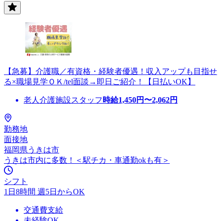
【急募】介護職／有資格・経験者優遇！収入アップも目指せ
る×職場見学ＯＫ/tel面談→即日ご紹介！【日払いOK】
老人介護施設スタッフ
時給
1,450
円〜
2,062
円
勤務地
面接地
福岡県うきは市
うきは市内に多数！＜駅チカ・車通勤okも有＞
シフト
1日8時間 週5日からOK
交通費支給
未経験OK