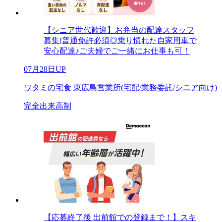
【シニア世代歓迎】お弁当の配達スタッフ
募集!普通免許必須◎乗り慣れた自家用車で
安心配達♪ご夫婦でご一緒にお仕事も可！
07月28日UP
ワタミの宅食 東広島営業所(宅配/業務委託/シニア向け)
完全出来高制
【応募終了後 出前館での登録まで！】スキ