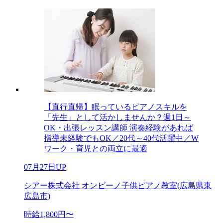
【直行直帰】眠っているピアノスキルを
「先生」として活かしませんか？週1日～
OK・出張レッスン講師 演奏経験があれば
指導未経験でもOK／20代～40代活躍中／W
ワーク・育児との両立に最適
07月27日UP
シアー株式会社 オンピーノ子供ピアノ教室(広島県東
広島市)
時給1,800円〜