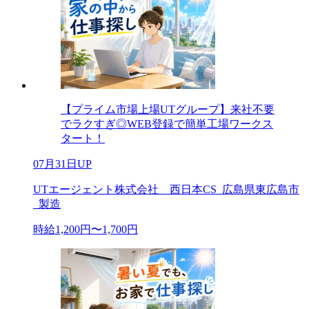
【プライム市場上場UTグループ】来社不要
でラクすぎ◎WEB登録で簡単工場ワークス
タート！
07月31日UP
UTエージェント株式会社 西日本CS_広島県東広島市
_製造
時給1,200円〜1,700円