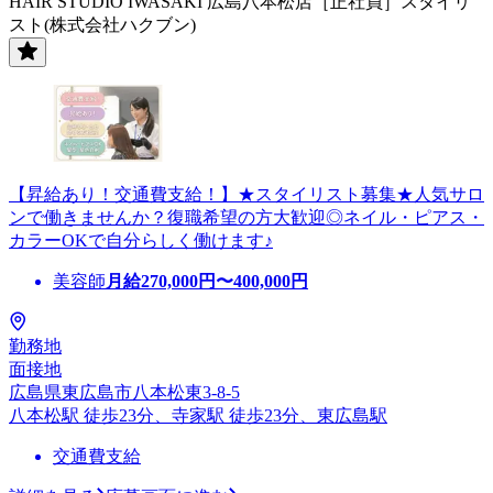
HAIR STUDIO IWASAKI 広島八本松店［正社員］スタイリ
スト(株式会社ハクブン)
【昇給あり！交通費支給！】★スタイリスト募集★人気サロ
ンで働きませんか？復職希望の方大歓迎◎ネイル・ピアス・
カラーOKで自分らしく働けます♪
美容師
月給
270,000
円〜
400,000
円
勤務地
面接地
広島県東広島市八本松東3-8-5
八本松駅 徒歩23分、寺家駅 徒歩23分、東広島駅
交通費支給