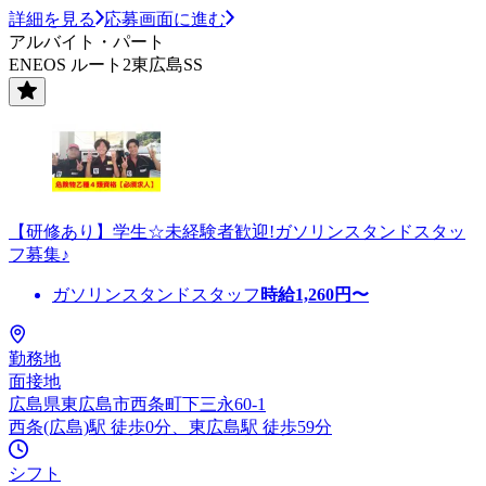
詳細を見る
応募画面に進む
アルバイト・パート
ENEOS ルート2東広島SS
【研修あり】学生☆未経験者歓迎!ガソリンスタンドスタッ
フ募集♪
ガソリンスタンドスタッフ
時給
1,260
円〜
勤務地
面接地
広島県東広島市西条町下三永60-1
西条(広島)駅 徒歩0分、東広島駅 徒歩59分
シフト