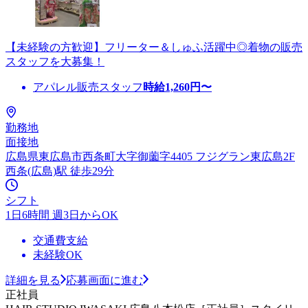
【未経験の方歓迎】フリーター＆しゅふ活躍中◎着物の販売
スタッフを大募集！
アパレル販売スタッフ
時給
1,260
円〜
勤務地
面接地
広島県東広島市西条町大字御薗字4405 フジグラン東広島2F
西条(広島)駅 徒歩29分
シフト
1日6時間 週3日からOK
交通費支給
未経験OK
詳細を見る
応募画面に進む
正社員