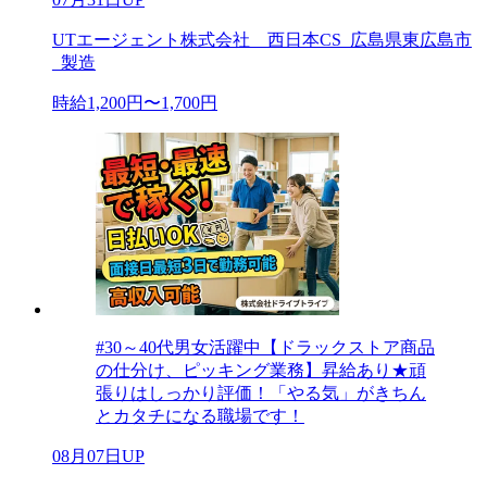
UTエージェント株式会社 西日本CS_広島県東広島市
_製造
時給1,200円〜1,700円
#30～40代男女活躍中【ドラックストア商品
の仕分け、ピッキング業務】昇給あり★頑
張りはしっかり評価！「やる気」がきちん
とカタチになる職場です！
08月07日UP