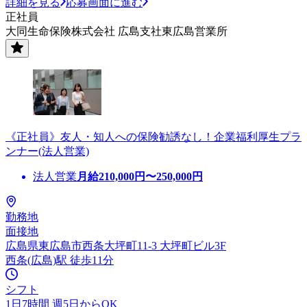
詳細を見る
応募画面に進む
正社員
大同生命保険株式会社 広島支社東広島営業所
《正社員》友人・知人への保険勧誘なし！企業福利厚生プラ
ンナー(法人営業)
法人営業
月給
210,000
円〜
250,000
円
勤務地
面接地
広島県東広島市西条大坪町11-3 大坪町ビル3F
西条(広島)駅 徒歩11分
シフト
1日7時間 週5日からOK