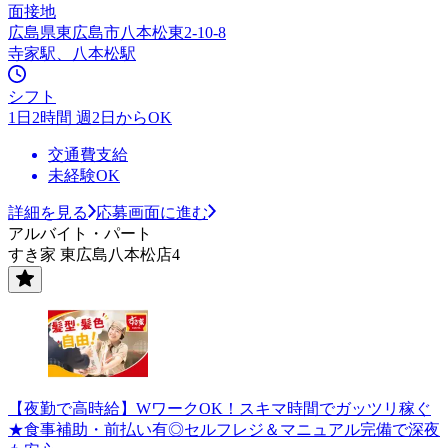
面接地
広島県東広島市八本松東2-10-8
寺家駅、八本松駅
シフト
1日2時間 週2日からOK
交通費支給
未経験OK
詳細を見る
応募画面に進む
アルバイト・パート
すき家 東広島八本松店4
【夜勤で高時給】WワークOK！スキマ時間でガッツリ稼ぐ
★食事補助・前払い有◎セルフレジ＆マニュアル完備で深夜