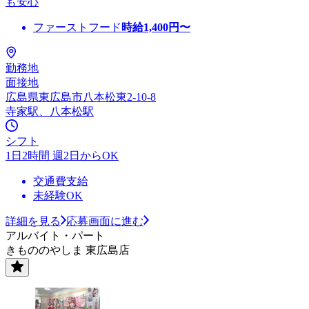
も安心
ファーストフード
時給
1,400
円〜
勤務地
面接地
広島県東広島市八本松東2-10-8
寺家駅、八本松駅
シフト
1日2時間 週2日からOK
交通費支給
未経験OK
詳細を見る
応募画面に進む
アルバイト・パート
きもののやしま 東広島店