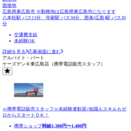
面接地
広島県東広島市 ※勤務地は広島県東広島市になります
八本松駅 バス13分、寺家駅 バス30分、西条(広島)駅 バス30
分
交通費支給
未経験OK
詳細を見る
応募画面に進む
アルバイト・パート
ケーズデンキ東広島店（携帯電話販売スタッフ）
≪携帯電話販売スタッフ≫未経験者歓迎♪知識もスキルもゼ
ロからスタートＯＫ！
携帯ショップ
時給
1,380
円〜
1,480
円