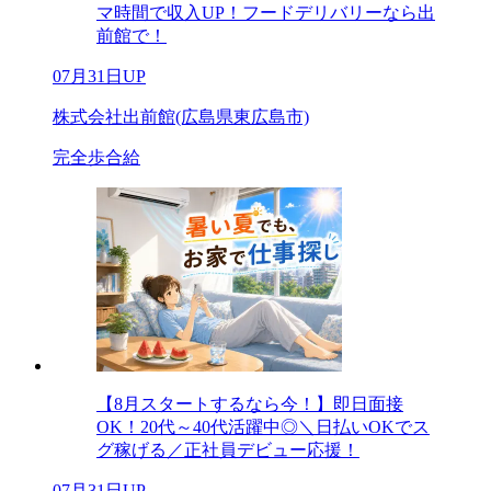
マ時間で収入UP！フードデリバリーなら出
前館で！
07月31日UP
株式会社出前館(広島県東広島市)
完全歩合給
【8月スタートするなら今！】即日面接
OK！20代～40代活躍中◎＼日払いOKでス
グ稼げる／正社員デビュー応援！
07月31日UP