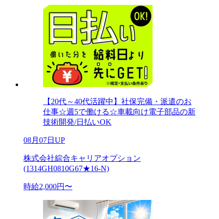
【20代～40代活躍中】社保完備・派遣のお
仕事☆週5で働ける☆車載向け電子部品の新
技術開発/日払いOK
08月07日UP
株式会社綜合キャリアオプション
(1314GH0810G67★16-N)
時給2,000円〜