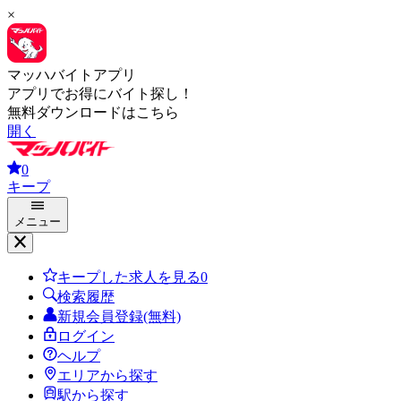
×
マッハバイトアプリ
アプリでお得にバイト探し！
無料ダウンロードはこちら
開く
0
キープ
メニュー
キープした求人を見る
0
検索履歴
新規会員登録(無料)
ログイン
ヘルプ
エリアから探す
駅から探す