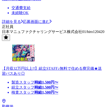
交通費支給
未経験OK
詳細を見る
応募画面に進む
正社員
日本マニュファクチャリングサービス株式会社01/hiro120420
【月収32万円以上!!】組立STAFF♪無料で住める寮完備★送
迎バスあり◎
製造スタッフ
時給
1,500
円〜
組立スタッフ
時給
1,500
円〜
検査スタッフ
時給
1,500
円〜
勤務地