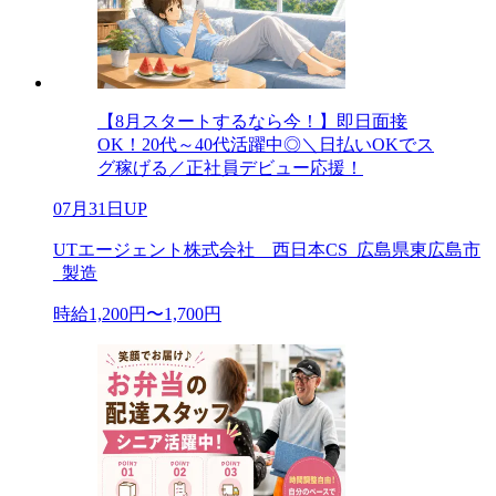
【8月スタートするなら今！】即日面接
OK！20代～40代活躍中◎＼日払いOKでス
グ稼げる／正社員デビュー応援！
07月31日UP
UTエージェント株式会社 西日本CS_広島県東広島市
_製造
時給1,200円〜1,700円