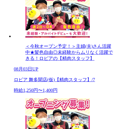
＜今秋オープン予定！＞主婦(夫)さん活躍
中★髪色自由◎未経験からムリなく活躍で
きる！ロピアの【精肉スタッフ】
08月03日UP
ロピア 舞多聞店(仮)【精肉スタッフ】/7
時給1,250円〜1,400円