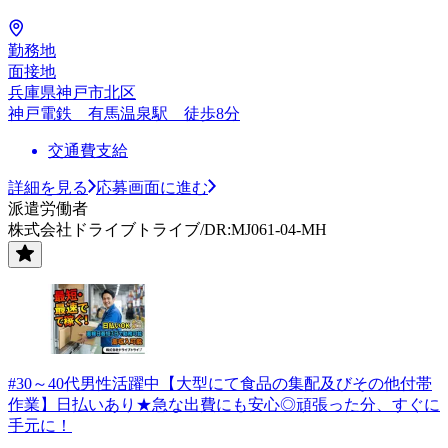
勤務地
面接地
兵庫県神戸市北区
神戸電鉄 有馬温泉駅 徒歩8分
交通費支給
詳細を見る
応募画面に進む
派遣労働者
株式会社ドライブトライブ/DR:MJ061-04-MH
#30～40代男性活躍中【大型にて食品の集配及びその他付帯
作業】日払いあり★急な出費にも安心◎頑張った分、すぐに
手元に！