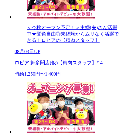
＜今秋オープン予定！＞主婦(夫)さん活躍
中★髪色自由◎未経験からムリなく活躍で
きる！ロピアの【精肉スタッフ】
08月03日UP
ロピア 舞多聞店(仮)【精肉スタッフ】/14
時給1,250円〜1,400円