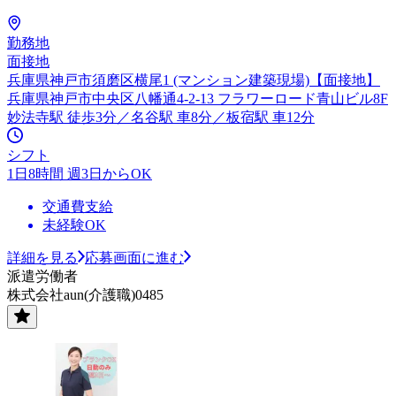
勤務地
面接地
兵庫県神戸市須磨区横尾1 (マンション建築現場)【面接地】
兵庫県神戸市中央区八幡通4-2-13 フラワーロード青山ビル8F
妙法寺駅 徒歩3分／名谷駅 車8分／板宿駅 車12分
シフト
1日8時間 週3日からOK
交通費支給
未経験OK
詳細を見る
応募画面に進む
派遣労働者
株式会社aun(介護職)0485