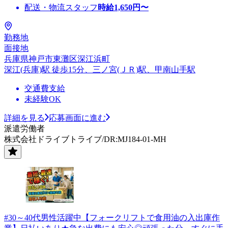
配送・物流スタッフ
時給
1,650
円〜
勤務地
面接地
兵庫県神戸市東灘区深江浜町
深江(兵庫)駅 徒歩15分、三ノ宮(ＪＲ)駅、甲南山手駅
交通費支給
未経験OK
詳細を見る
応募画面に進む
派遣労働者
株式会社ドライブトライブ/DR:MJ184-01-MH
#30～40代男性活躍中【フォークリフトで食用油の入出庫作