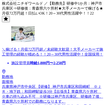
株式会社ニチギワールド ／【勤務先】研修中1か月：神戸市
兵庫区⇒研修後：青森県六ケ所村★大手メーカーで稼げる★
月収72万円超！日払いOK！20～30代男性活躍中！！22
＼稼げる！月収72万円超／未経験大歓迎！大手メーカーで施
工管理の経験が積める！！20～30代男性活躍中！全国採用！
施設管理員
時給
1,800
円〜
2,250
円
勤務地
面接地
兵庫県神戸市中央区 【研修】 神戸市兵庫区和田崎町 ※Ｊ
Ｒ・地下鉄：和田岬駅徒歩3分【出張先】青森県六ケ所村
※車の持ち込み不可 ※研修は神戸市兵庫区、研修終了後、
青森県六ケ所村での勤務になります。