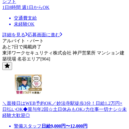
シフト
1日8時間 週1日からOK
交通費支給
未経験OK
詳細を見る
応募画面に進む
アルバイト・パート
あと7日で掲載終了
東洋ワークセキュリティ株式会社 神戸営業所 マンション建
築現場 名谷エリア[904]
＼面接日はWEB予約OK／妙法寺駅徒歩3分！日給1.2万円×
日払いOK◆賞与年2回☆土日休みもOK♪力仕事一切ナシ☆未
経験大歓迎◎
警備スタッフ
日給
9,000
円〜
12,000
円