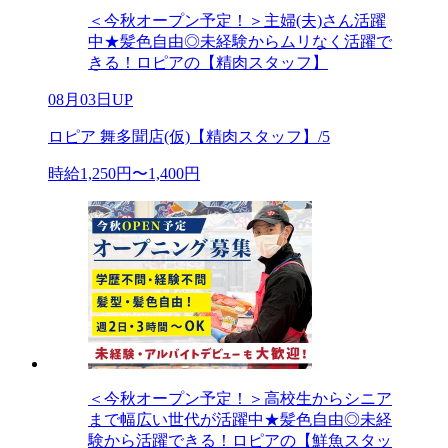
＜今秋オープン予定！＞主婦(夫)さん活躍
中★髪色自由◎未経験からムリなく活躍で
きる！ロピアの【精肉スタッフ】
08月03日UP
ロピア 舞多聞店(仮)【精肉スタッフ】/5
時給1,250円〜1,400円
＜今秋オープン予定！＞高校生からシニア
まで幅広い世代が活躍中★髪色自由◎未経
験から活躍できる！ロピアの【鮮魚スタッ