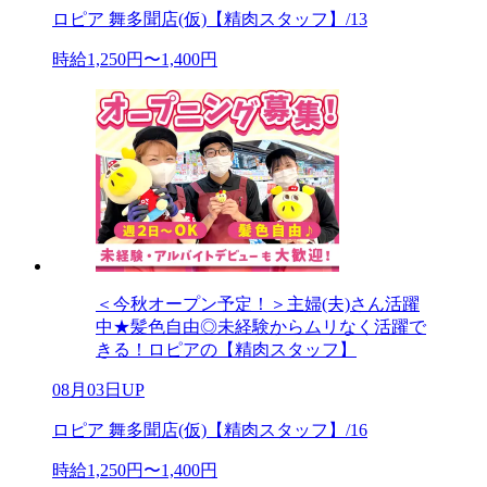
ロピア 舞多聞店(仮)【精肉スタッフ】/13
時給1,250円〜1,400円
＜今秋オープン予定！＞主婦(夫)さん活躍
中★髪色自由◎未経験からムリなく活躍で
きる！ロピアの【精肉スタッフ】
08月03日UP
ロピア 舞多聞店(仮)【精肉スタッフ】/16
時給1,250円〜1,400円