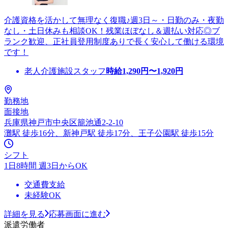
介護資格を活かして無理なく復職♪週3日～・日勤のみ・夜勤
なし・土日休みも相談OK！残業ほぼなし＆週払い対応◎ブ
ランク歓迎、正社員登用制度ありで長く安心して働ける環境
です！
老人介護施設スタッフ
時給
1,290
円〜
1,920
円
勤務地
面接地
兵庫県神戸市中央区籠池通2-2-10
灘駅 徒歩16分、新神戸駅 徒歩17分、王子公園駅 徒歩15分
シフト
1日8時間 週3日からOK
交通費支給
未経験OK
詳細を見る
応募画面に進む
派遣労働者