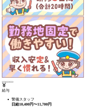
給与
警備スタッフ
日給
10,400
円〜
11,700
円