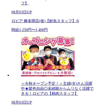
フ】
08月03日UP
ロピア 舞多聞店(仮)【鮮魚スタッフ】/6
時給1,250円〜1,400円
＜今秋オープン予定！＞主婦(夫)さん活躍
中★髪色自由◎未経験からムリなく活躍で
きる！ロピアの【精肉スタッフ】
08月03日UP