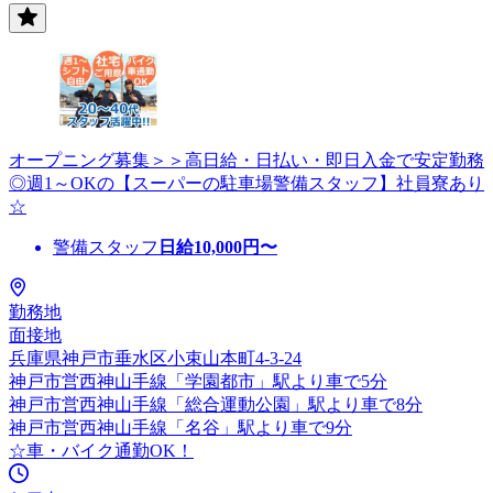
オープニング募集＞＞高日給・日払い・即日入金で安定勤務
◎週1～OKの【スーパーの駐車場警備スタッフ】社員寮あり
☆
警備スタッフ
日給
10,000
円〜
勤務地
面接地
兵庫県神戸市垂水区小束山本町4-3-24
神戸市営西神山手線「学園都市」駅より車で5分
神戸市営西神山手線「総合運動公園」駅より車で8分
神戸市営西神山手線「名谷」駅より車で9分
☆車・バイク通勤OK！