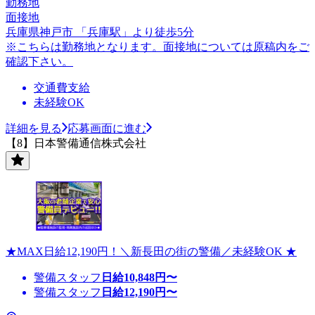
勤務地
面接地
兵庫県神戸市 「兵庫駅」より徒歩5分
※こちらは勤務地となります。面接地については原稿内をご
確認下さい。
交通費支給
未経験OK
詳細を見る
応募画面に進む
【8】日本警備通信株式会社
★MAX日給12,190円！＼新長田の街の警備／未経験OK ★
警備スタッフ
日給
10,848
円〜
警備スタッフ
日給
12,190
円〜