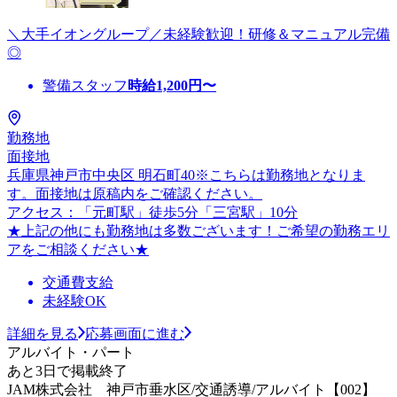
＼大手イオングループ／未経験歓迎！研修＆マニュアル完備
◎
警備スタッフ
時給
1,200
円〜
勤務地
面接地
兵庫県神戸市中央区 明石町40※こちらは勤務地となりま
す。面接地は原稿内をご確認ください。
アクセス：「元町駅」徒歩5分「三宮駅」10分
★上記の他にも勤務地は多数ございます！ご希望の勤務エリ
アをご相談ください★
交通費支給
未経験OK
詳細を見る
応募画面に進む
アルバイト・パート
あと3日で掲載終了
JAM株式会社 神戸市垂水区/交通誘導/アルバイト【002】