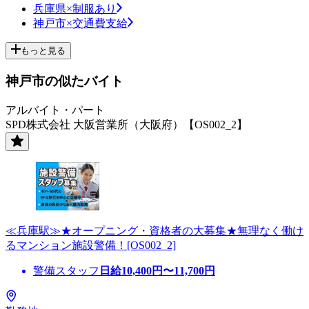
兵庫県×制服あり
神戸市×交通費支給
もっと見る
神戸市の似たバイト
アルバイト・パート
SPD株式会社 大阪営業所（大阪府）【OS002_2】
≪兵庫駅≫★オープニング・資格者の大募集★無理なく働け
るマンション施設警備！[OS002_2]
警備スタッフ
日給
10,400
円〜
11,700
円