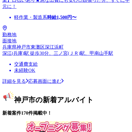
業】日払いあり★急な出費にも安心◎頑張った分、すぐに手
元に！
軽作業・製造系
時給
1,500
円〜
勤務地
面接地
兵庫県神戸市東灘区深江浜町
深江(兵庫)駅 徒歩30分、三ノ宮(ＪＲ)駅、甲南山手駅
交通費支給
未経験OK
詳細を見る
応募画面に進む
神戸市の新着アルバイト
新着案件170件掲載中！