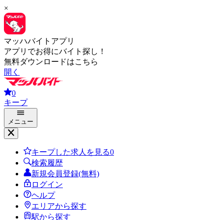
×
マッハバイトアプリ
アプリでお得にバイト探し！
無料ダウンロードはこちら
開く
0
キープ
メニュー
キープした求人を見る
0
検索履歴
新規会員登録(無料)
ログイン
ヘルプ
エリアから探す
駅から探す