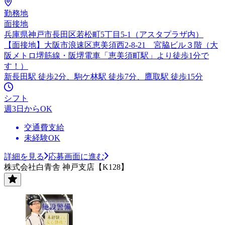
勤務地
面接地
兵庫県神戸市長田区若松町5丁目5-1（アスタプラザ内）
【面接地】大阪市浪速区恵美須西2-8-21 宮脇ビル３階（大
阪メトロ堺筋線・阪堺電車「恵美須町駅」より徒歩1分で
す！）
新長田駅 徒歩2分、駒ケ林駅 徒歩7分、鷹取駅 徒歩15分
シフト
週3日からOK
交通費支給
未経験OK
詳細を見る
応募画面に進む
株式会社白青舎 神戸支店【K128】