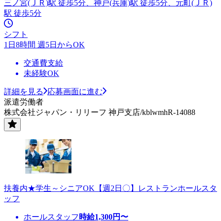
三ノ宮(ＪＲ)駅 徒歩5分、神戸(兵庫)駅 徒歩5分、元町(ＪＲ)
駅 徒歩5分
シフト
1日8時間 週5日からOK
交通費支給
未経験OK
詳細を見る
応募画面に進む
派遣労働者
株式会社ジャパン・リリーフ 神戸支店/kblwmhR-14088
扶養内★学生～シニアOK【週2日〇】レストランホールスタ
ッフ
ホールスタッフ
時給
1,300
円〜