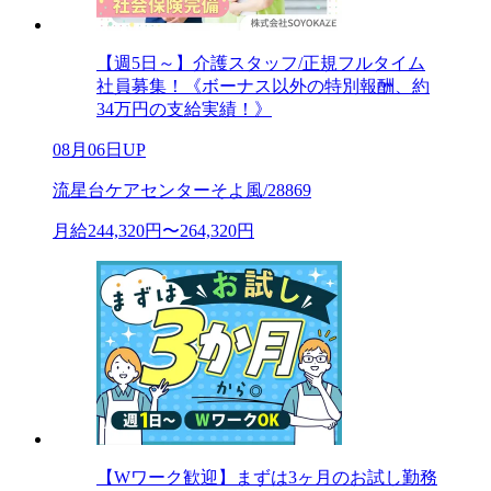
【週5日～】介護スタッフ/正規フルタイム
社員募集！《ボーナス以外の特別報酬、約
34万円の支給実績！》
08月06日UP
流星台ケアセンターそよ風/28869
月給244,320円〜264,320円
【Wワーク歓迎】まずは3ヶ月のお試し勤務