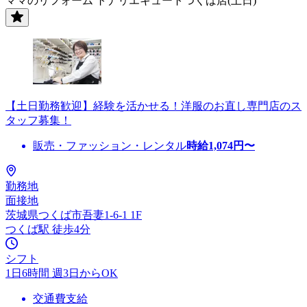
ママのリフォーム トナリエキュートつくば店(土日)
【土日勤務歓迎】経験を活かせる！洋服のお直し専門店のス
タッフ募集！
販売・ファッション・レンタル
時給
1,074
円〜
勤務地
面接地
茨城県つくば市吾妻1-6-1 1F
つくば駅 徒歩4分
シフト
1日6時間 週3日からOK
交通費支給