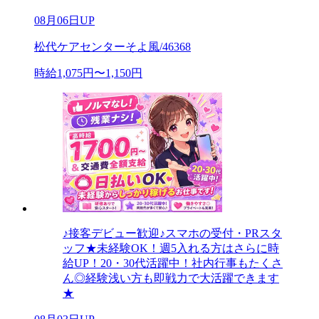
08月06日UP
松代ケアセンターそよ風/46368
時給1,075円〜1,150円
♪接客デビュー歓迎♪スマホの受付・PRスタ
ッフ★未経験OK！週5入れる方はさらに時
給UP！20・30代活躍中！社内行事もたくさ
ん◎経験浅い方も即戦力で大活躍できます
★