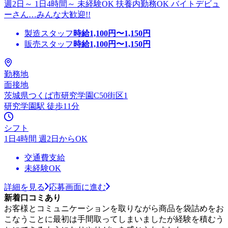
週2日～ 1日4時間～ 未経験OK 扶養内勤務OK バイトデビュ
ーさん…みんな大歓迎!!
製造スタッフ
時給
1,100
円〜
1,150
円
販売スタッフ
時給
1,100
円〜
1,150
円
勤務地
面接地
茨城県つくば市研究学園C50街区1
研究学園駅 徒歩11分
シフト
1日4時間 週2日からOK
交通費支給
未経験OK
詳細を見る
応募画面に進む
新着口コミあり
お客様とコミュニケーションを取りながら商品を袋詰めをお
こなうことに最初は手間取ってしまいましたが経験を積むう