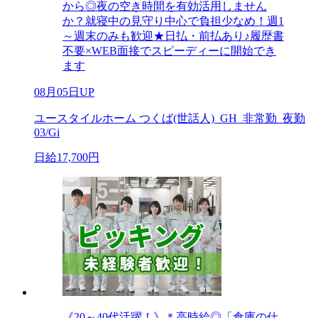
から◎夜の空き時間を有効活用しません
か？就寝中の見守り中心で負担少なめ！週1
～週末のみも歓迎★日払・前払あり♪履歴書
不要×WEB面接でスピーディーに開始でき
ます
08月05日UP
ユースタイルホーム つくば(世話人)_GH_非常勤_夜勤
03/Gi
日給17,700円
《20～40代活躍！》＊高時給◎「倉庫の仕