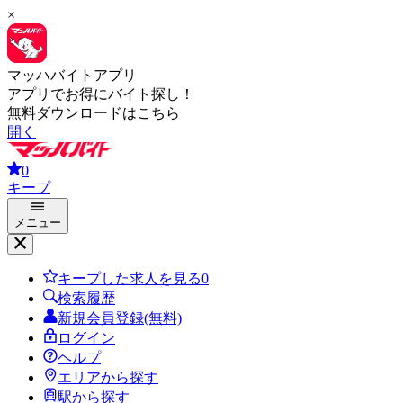
×
マッハバイトアプリ
アプリでお得にバイト探し！
無料ダウンロードはこちら
開く
0
キープ
メニュー
キープした求人を見る
0
検索履歴
新規会員登録(無料)
ログイン
ヘルプ
エリアから探す
駅から探す