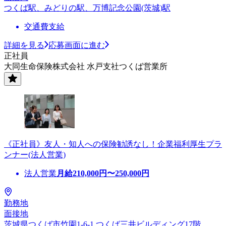
つくば駅、みどりの駅、万博記念公園(茨城)駅
交通費支給
詳細を見る
応募画面に進む
正社員
大同生命保険株式会社 水戸支社つくば営業所
《正社員》友人・知人への保険勧誘なし！企業福利厚生プラ
ンナー(法人営業)
法人営業
月給
210,000
円〜
250,000
円
勤務地
面接地
茨城県つくば市竹園1-6-1 つくば三井ビルディング17階