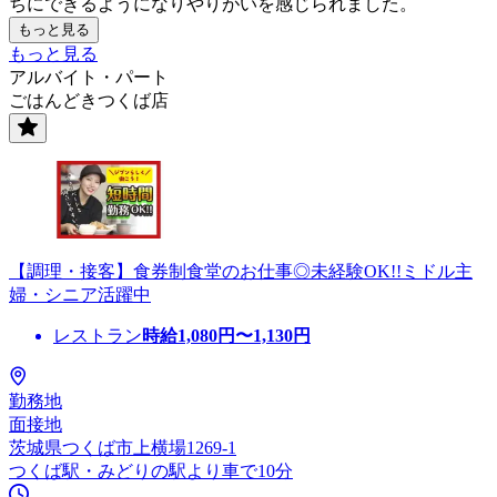
ちにできるようになりやりがいを感じられました。
もっと見る
もっと見る
アルバイト・パート
ごはんどきつくば店
【調理・接客】食券制食堂のお仕事◎未経験OK!!ミドル主
婦・シニア活躍中
レストラン
時給
1,080
円〜
1,130
円
勤務地
面接地
茨城県つくば市上横場1269-1
つくば駅・みどりの駅より車で10分