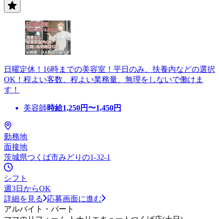
日曜定休！16時までの美容室！平日のみ、扶養内などの選択
OK！程よい客数、程よい業務量、無理をしないで働けま
す！
美容師
時給
1,250
円〜
1,450
円
勤務地
面接地
茨城県つくば市みどりの1-32-1
シフト
週3日からOK
詳細を見る
応募画面に進む
アルバイト・パート