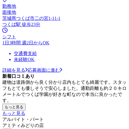
勤務地
面接地
茨城県つくば市二の宮1-11-1
つくば駅 徒歩23分
シフト
1日3時間 週2日からOK
交通費支給
未経験OK
詳細を見る
応募画面に進む
新着口コミあり
建物は道路側から良く分かり店内もとても綺麗です。スタッ
フもとても優しそうで安心しました。通勤距離も約２０キロ
メートルでつくば学園が好きな町なので本当に良かったで
す。
もっと見る
もっと見る
アルバイト・パート
アミティみどりの店