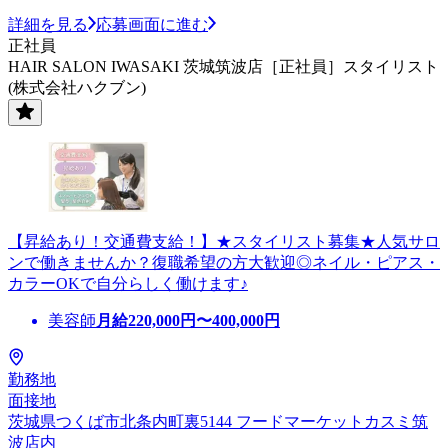
詳細を見る
応募画面に進む
正社員
HAIR SALON IWASAKI 茨城筑波店［正社員］スタイリスト
(株式会社ハクブン)
【昇給あり！交通費支給！】★スタイリスト募集★人気サロ
ンで働きませんか？復職希望の方大歓迎◎ネイル・ピアス・
カラーOKで自分らしく働けます♪
美容師
月給
220,000
円〜
400,000
円
勤務地
面接地
茨城県つくば市北条内町裏5144 フードマーケットカスミ筑
波店内