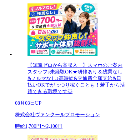
【知識ゼロから高収入！】スマホのご案内
スタッフ♪未経験OK★研修あり＆残業なし
&ノルマなし♪高時給&交通費全額支給&日
払いOKでがっつり稼ぐことも！若手から活
躍できる環境です◎
08月03日UP
株式会社ヴァンクールプロモーション
時給1,700円〜2,100円