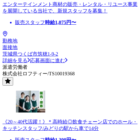
エンターテインメント商材の販売・レンタル・リユース事業
を展開している当社で、新規スタッフを募集！
販売スタッフ
時給
1,075
円〜
勤務地
面接地
茨城県つくば市筑穂1-9-2
詳細を見る
応募画面に進む
派遣労働者
株式会社ロフティー/TS10019368
《20～40代活躍！》＊高時給◎飲食チェーン店でのホール・
キッチンスタッフ/みどりの駅から車で14分
販売スタッフ
時給
1,300
円〜