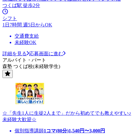
つくば駅 徒歩2分
シフト
1日7時間 週5日からOK
交通費支給
未経験OK
詳細を見る
応募画面に進む
アルバイト・パート
森塾 つくば校(未経験学生)
☆「先生1人に生徒2人まで」だから初めてでも教えやすい♪
未経験大歓迎☆
個別指導講師
1コマ(80分)
1,540
円〜
3,000
円