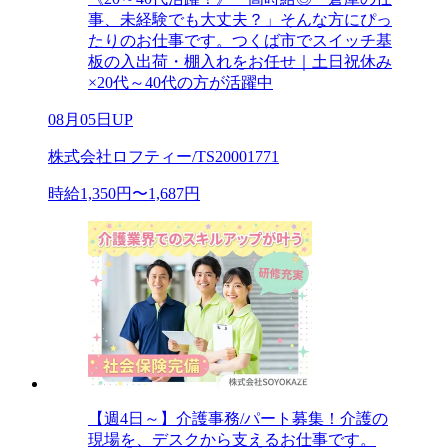
事、未経験でも大丈夫？」そんな方にぴっ
たりのお仕事です。つくば市でスイッチ基
板の入出荷・棚入れをお任せ｜土日祝休み
×20代～40代の方が活躍中
08月05日UP
株式会社ロフティー/TS20001771
時給1,350円〜1,687円
【週4日～】介護事務/パート募集！介護の
現場を、デスクから支えるお仕事です。