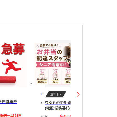
,女性活躍中,日勤,空調完備,前払いあり,交通費
週2日〜
 太田営業所
ワタミの宅食 群馬館林営業所
(宅配/業務委託/シニア向け)
250円〜1,563円
完全出来高制