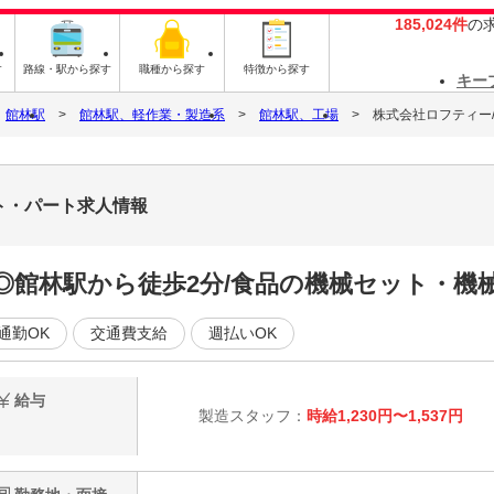
185,024件
の
す
路線・駅から探す
職種から探す
特徴から探す
キー
館林駅
館林駅、軽作業・製造系
館林駅、工場
株式会社ロフティー/OT
イト・パート求人情報
給◎館林駅から徒歩2分/食品の機械セット・機
通勤OK
交通費支給
週払いOK
給与
製造スタッフ：
時給1,230円〜1,537円