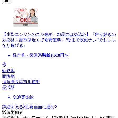
【小型エンジンのネジ締め・部品のはめ込み】『釣り好きの
方必見！琵琶湖近くで寮費無料！"朝まで夜勤ナシ"でもしっ
かり稼げる』
軽作業・製造系
時給
1,510
円〜
勤務地
面接地
滋賀県長浜市川道町
長浜駅
交通費支給
詳細を見る
応募画面に進む
派遣労働者
株式会社ニチギワールド 【勤務先】研修中1か月：神戸市兵