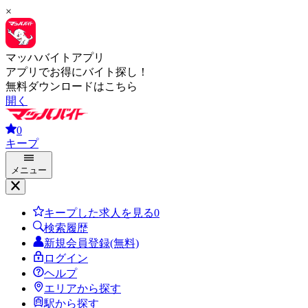
×
マッハバイトアプリ
アプリでお得にバイト探し！
無料ダウンロードはこちら
開く
0
キープ
メニュー
キープした求人を見る
0
検索履歴
新規会員登録(無料)
ログイン
ヘルプ
エリアから探す
駅から探す