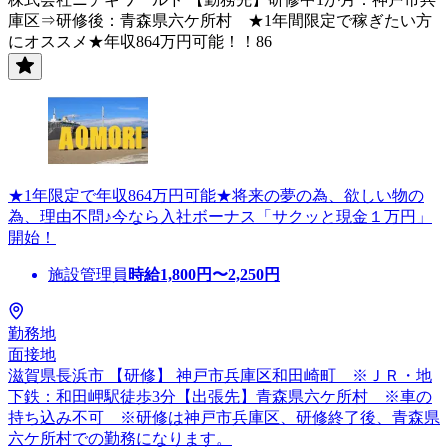
庫区⇒研修後：青森県六ケ所村 ★1年間限定で稼ぎたい方
にオススメ★年収864万円可能！！86
★1年限定で年収864万円可能★将来の夢の為、欲しい物の
為、理由不問♪今なら入社ボーナス「サクッと現金１万円」
開始！
施設管理員
時給
1,800
円〜
2,250
円
勤務地
面接地
滋賀県長浜市 【研修】 神戸市兵庫区和田崎町 ※ＪＲ・地
下鉄：和田岬駅徒歩3分【出張先】青森県六ケ所村 ※車の
持ち込み不可 ※研修は神戸市兵庫区、研修終了後、青森県
六ケ所村での勤務になります。