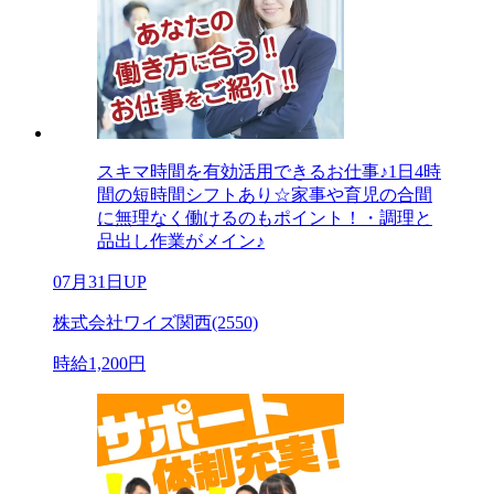
スキマ時間を有効活用できるお仕事♪1日4時
間の短時間シフトあり☆家事や育児の合間
に無理なく働けるのもポイント！・調理と
品出し作業がメイン♪
07月31日UP
株式会社ワイズ関西(2550)
時給1,200円