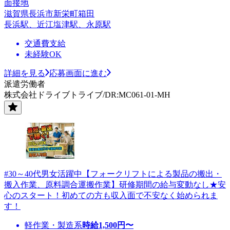
面接地
滋賀県長浜市新栄町箱田
長浜駅、近江塩津駅、永原駅
交通費支給
未経験OK
詳細を見る
応募画面に進む
派遣労働者
株式会社ドライブトライブ/DR:MC061-01-MH
#30～40代男女活躍中【フォークリフトによる製品の搬出・
搬入作業、原料調合運搬作業】研修期間の給与変動なし★安
心のスタート！初めての方も収入面で不安なく始められま
す！
軽作業・製造系
時給
1,500
円〜