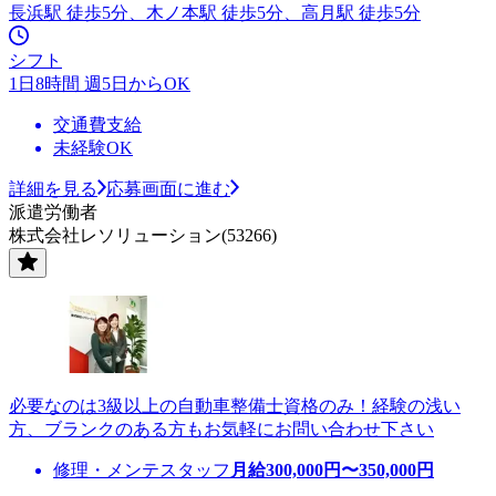
長浜駅 徒歩5分、木ノ本駅 徒歩5分、高月駅 徒歩5分
シフト
1日8時間 週5日からOK
交通費支給
未経験OK
詳細を見る
応募画面に進む
派遣労働者
株式会社レソリューション(53266)
必要なのは3級以上の自動車整備士資格のみ！経験の浅い
方、ブランクのある方もお気軽にお問い合わせ下さい
修理・メンテスタッフ
月給
300,000
円〜
350,000
円