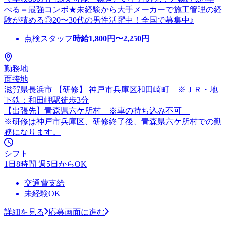
べる＝最強コンボ★未経験から大手メーカーで施工管理の経
験が積める◎20〜30代の男性活躍中！全国で募集中♪
点検スタッフ
時給
1,800
円〜
2,250
円
勤務地
面接地
滋賀県長浜市 【研修】 神戸市兵庫区和田崎町 ※ＪＲ・地
下鉄：和田岬駅徒歩3分
【出張先】青森県六ケ所村 ※車の持ち込み不可
※研修は神戸市兵庫区、研修終了後、青森県六ケ所村での勤
務になります。
シフト
1日8時間 週5日からOK
交通費支給
未経験OK
詳細を見る
応募画面に進む