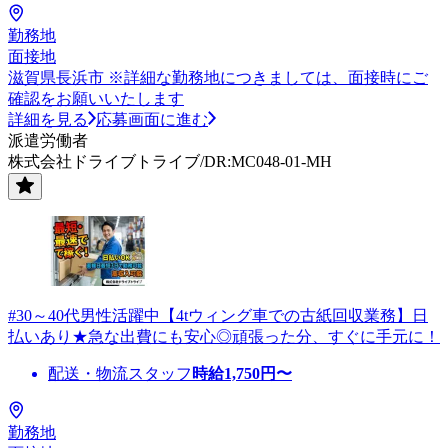
勤務地
面接地
滋賀県長浜市 ※詳細な勤務地につきましては、面接時にご
確認をお願いいたします
詳細を見る
応募画面に進む
派遣労働者
株式会社ドライブトライブ/DR:MC048-01-MH
#30～40代男性活躍中【4tウィング車での古紙回収業務】日
払いあり★急な出費にも安心◎頑張った分、すぐに手元に！
配送・物流スタッフ
時給
1,750
円〜
勤務地