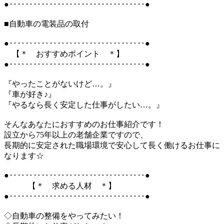
●‥‥‥‥‥‥‥‥‥‥‥‥‥‥‥‥‥●
■自動車の電装品の取付
●‥‥‥‥‥‥‥‥‥‥‥‥‥‥‥‥‥●
【＊ おすすめポイント ＊】
●‥‥‥‥‥‥‥‥‥‥‥‥‥‥‥‥‥●
『やったことがないけど…。』
『車が好き♪』
『やるなら長く安定した仕事がしたい…。』
そんなあなたにおすすめのお仕事紹介です！
設立から75年以上の老舗企業ですので、
長期的に安定された職場環境で安心して長く働けるお仕事に
なります☆
●‥‥‥‥‥‥‥‥‥‥‥‥‥‥‥‥‥●
【＊ 求める人材 ＊】
●‥‥‥‥‥‥‥‥‥‥‥‥‥‥‥‥‥●
◇自動車の整備をやってみたい！