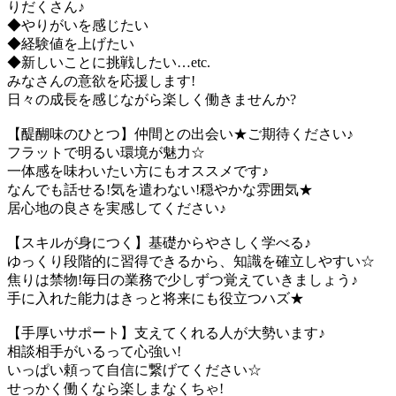
りだくさん♪
◆やりがいを感じたい
◆経験値を上げたい
◆新しいことに挑戦したい…etc.
みなさんの意欲を応援します!
日々の成長を感じながら楽しく働きませんか?
【醍醐味のひとつ】仲間との出会い★ご期待ください♪
フラットで明るい環境が魅力☆
一体感を味わいたい方にもオススメです♪
なんでも話せる!気を遣わない!穏やかな雰囲気★
居心地の良さを実感してください♪
【スキルが身につく】基礎からやさしく学べる♪
ゆっくり段階的に習得できるから、知識を確立しやすい☆
焦りは禁物!毎日の業務で少しずつ覚えていきましょう♪
手に入れた能力はきっと将来にも役立つハズ★
【手厚いサポート】支えてくれる人が大勢います♪
相談相手がいるって心強い!
いっぱい頼って自信に繋げてください☆
せっかく働くなら楽しまなくちゃ!