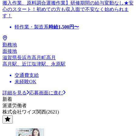
搬入作業、原料調合運搬作業】研修期間の給与変動なし★安
心のスタート！初めての方も収入面で不安なく始められま
す！
軽作業・製造系
時給
1,500
円〜
勤務地
面接地
滋賀県長浜市高月町高月
高月駅、近江塩津駅、永原駅
交通費支給
未経験OK
詳細を見る
応募画面に進む
新着
派遣労働者
株式会社ワイズ関西(2621)