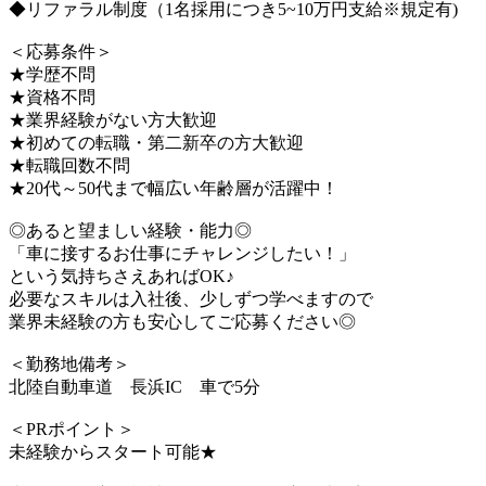
◆リファラル制度（1名採用につき5~10万円支給※規定有)
＜応募条件＞
★学歴不問
★資格不問
★業界経験がない方大歓迎
★初めての転職・第二新卒の方大歓迎
★転職回数不問
★20代～50代まで幅広い年齢層が活躍中！
◎あると望ましい経験・能力◎
「車に接するお仕事にチャレンジしたい！」
という気持ちさえあればOK♪
必要なスキルは入社後、少しずつ学べますので
業界未経験の方も安心してご応募ください◎
＜勤務地備考＞
北陸自動車道 長浜IC 車で5分
＜PRポイント＞
未経験からスタート可能★