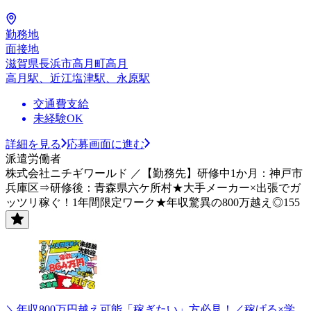
勤務地
面接地
滋賀県長浜市高月町高月
高月駅、近江塩津駅、永原駅
交通費支給
未経験OK
詳細を見る
応募画面に進む
派遣労働者
株式会社ニチギワールド ／【勤務先】研修中1か月：神戸市
兵庫区⇒研修後：青森県六ケ所村★大手メーカー×出張でガ
ッツリ稼ぐ！1年間限定ワーク★年収驚異の800万越え◎155
＼年収800万円越え可能「稼ぎたい」方必見！／稼げる×学