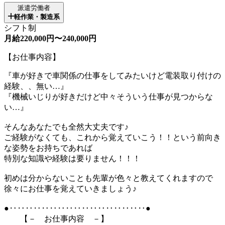
派遣労働者
軽作業・製造系
シフト制
月給220,000円〜240,000円
【お仕事内容】
『車が好きで車関係の仕事をしてみたいけど電装取り付けの
経験、、無い…』
『機械いじりが好きだけど中々そういう仕事が見つからな
い…』
そんなあなたでも全然大丈夫です♪
ご経験がなくても、これから覚えていこう！！という前向き
な姿勢をお持ちであれば
特別な知識や経験は要りません！！！
初めは分からないことも先輩が色々と教えてくれますので
徐々にお仕事を覚えていきましょう♪
●‥‥‥‥‥‥‥‥‥‥‥‥‥‥‥‥‥●
【－ お仕事内容 －】