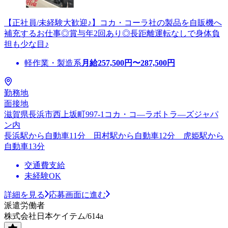
【正社員/未経験大歓迎♪】コカ・コーラ社の製品を自販機へ
補充するお仕事◎賞与年2回あり◎長距離運転なしで身体負
担も少な目♪
軽作業・製造系
月給
257,500
円〜
287,500
円
勤務地
面接地
滋賀県長浜市西上坂町997-1コカ・コ―ラボトラ―ズジャパ
ン内
長浜駅から自動車11分 田村駅から自動車12分 虎姫駅から
自動車13分
交通費支給
未経験OK
詳細を見る
応募画面に進む
派遣労働者
株式会社日本ケイテム/614a