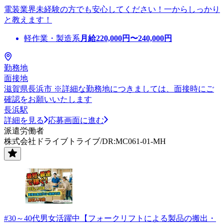
電装業界未経験の方でも安心してください！一からしっかり
と教えます！
軽作業・製造系
月給
220,000
円〜
240,000
円
勤務地
面接地
滋賀県長浜市 ※詳細な勤務地につきましては、面接時にご
確認をお願いいたします
長浜駅
詳細を見る
応募画面に進む
派遣労働者
株式会社ドライブトライブ/DR:MC061-01-MH
#30～40代男女活躍中【フォークリフトによる製品の搬出・