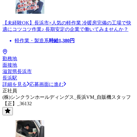
【未経験OK】長浜市×人気の軽作業 冷暖房完備の工場で快
適にコツコツ作業♪ 長期安定の企業で働いてみませんか？
軽作業・製造系
時給
1,380
円
勤務地
面接地
滋賀県長浜市
長浜駅
詳細を見る
応募画面に進む
正社員
(株)シンクランホールディングス_長浜VM_自販機スタッフ
【正】_36132