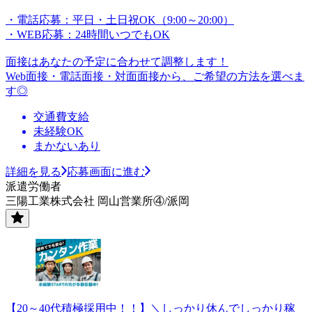
・電話応募：平日・土日祝OK（9:00～20:00）
・WEB応募：24時間いつでもOK
面接はあなたの予定に合わせて調整します！
Web面接・電話面接・対面面接から、ご希望の方法を選べま
す◎
交通費支給
未経験OK
まかないあり
詳細を見る
応募画面に進む
派遣労働者
三陽工業株式会社 岡山営業所④/派岡
【20～40代積極採用中！！】＼しっかり休んでしっかり稼