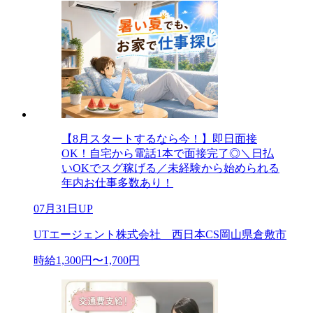
【8月スタートするなら今！】即日面接
OK！自宅から電話1本で面接完了◎＼日払
いOKでスグ稼げる／未経験から始められる
年内お仕事多数あり！
07月31日UP
UTエージェント株式会社 西日本CS岡山県倉敷市
時給1,300円〜1,700円