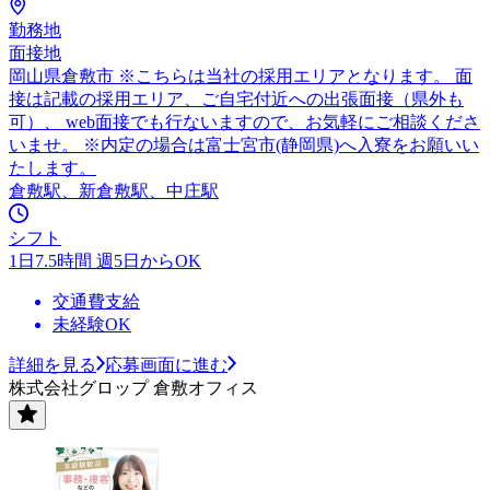
勤務地
面接地
岡山県倉敷市 ※こちらは当社の採用エリアとなります。 面
接は記載の採用エリア、ご自宅付近への出張面接（県外も
可）、 web面接でも行ないますので、お気軽にご相談くださ
いませ。 ※内定の場合は富士宮市(静岡県)へ入寮をお願いい
たします。
倉敷駅、新倉敷駅、中庄駅
シフト
1日7.5時間 週5日からOK
交通費支給
未経験OK
詳細を見る
応募画面に進む
株式会社グロップ 倉敷オフィス