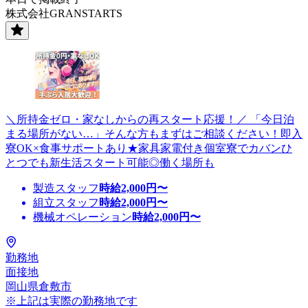
株式会社GRANSTARTS
＼所持金ゼロ・家なしからの再スタート応援！／ 「今日泊
まる場所がない…」そんな方もまずはご相談ください！即入
寮OK×食事サポートあり★家具家電付き個室寮でカバンひ
とつでも新生活スタート可能◎働く場所も
製造スタッフ
時給
2,000
円〜
組立スタッフ
時給
2,000
円〜
機械オペレーション
時給
2,000
円〜
勤務地
面接地
岡山県倉敷市
※上記は実際の勤務地です