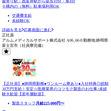
最寄り駅：西富井駅から徒歩10分・車4分
※構内の（無料）駐車場利用OK
交通費支給
未経験OK
詳細を見る
応募画面に進む
正社員
アルムメディカルサポート株式会社 A06_66※勤務地:静岡県
富士宮市（社員寮完備）
【正社員】●静岡県勤務●ワンルーム寮あり●入社特典◎総額
30万円支給！安定☆医療業界のコツモク製造のお仕事♪未経
験大歓迎【若年層歓迎】
製造スタッフ
月給
225,000
円〜