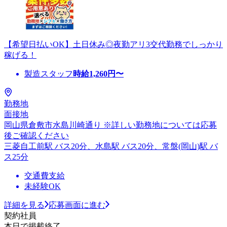
【希望日払いOK】土日休み◎夜勤アリ3交代勤務でしっかり
稼げる！
製造スタッフ
時給
1,260
円〜
勤務地
面接地
岡山県倉敷市水島川崎通り ※詳しい勤務地については応募
後ご確認ください
三菱自工前駅 バス20分、水島駅 バス20分、常盤(岡山)駅 バ
ス25分
交通費支給
未経験OK
詳細を見る
応募画面に進む
契約社員
本日で掲載終了