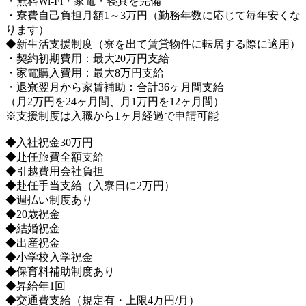
・無料Wi-Fi・家電・寝具を完備
・寮費自己負担月額1～3万円（勤務年数に応じて毎年安くな
ります）
◆新生活支援制度（寮を出て賃貸物件に転居する際に適用）
・契約初期費用：最大20万円支給
・家電購入費用：最大8万円支給
・退寮翌月から家賃補助：合計36ヶ月間支給
（月2万円を24ヶ月間、月1万円を12ヶ月間）
※支援制度は入職から1ヶ月経過で申請可能
◆入社祝金30万円
◆赴任旅費全額支給
◆引越費用会社負担
◆赴任手当支給（入寮日に2万円）
◆週払い制度あり
◆20歳祝金
◆結婚祝金
◆出産祝金
◆小学校入学祝金
◆保育料補助制度あり
◆昇給年1回
◆交通費支給（規定有・上限4万円/月）