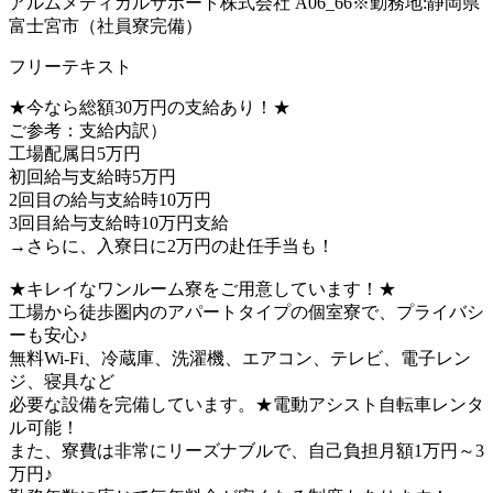
アルムメディカルサポート株式会社 A06_66※勤務地:静岡県
富士宮市（社員寮完備）
フリーテキスト
★今なら総額30万円の支給あり！★
ご参考：支給内訳）
工場配属日5万円
初回給与支給時5万円
2回目の給与支給時10万円
3回目給与支給時10万円支給
→さらに、入寮日に2万円の赴任手当も！
★キレイなワンルーム寮をご用意しています！★
工場から徒歩圏内のアパートタイプの個室寮で、プライバシ
ーも安心♪
無料Wi-Fi、冷蔵庫、洗濯機、エアコン、テレビ、電子レン
ジ、寝具など
必要な設備を完備しています。★電動アシスト自転車レンタ
ル可能！
また、寮費は非常にリーズナブルで、自己負担月額1万円～3
万円♪