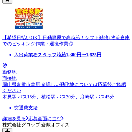
【希望日払いOK】日勤専属で高時給！シフト勤務♪物流倉庫
でのピッキング作業・運搬作業◎
入出荷業務スタッフ
時給
1,300
円〜
1,625
円
勤務地
面接地
岡山県倉敷市曽原 ※詳しい勤務地については応募後ご確認
ください
木見駅 バス15分、植松駅 バス30分、彦崎駅 バス45分
交通費支給
詳細を見る
応募画面に進む
株式会社グロップ 倉敷オフィス