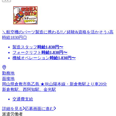
＼航空機のパーツ製造に携わる!!／経験&資格を活かそう♪高
時給1830円◎
製造スタッフ
時給
1,830
円〜
フォークリフト
時給
1,830
円〜
機械オペレーション
時給
1,830
円〜
勤務地
面接地
岡山県倉敷市島乙島 ★JR山陽本線・新倉敷駅より車20分
新倉敷駅、西阿知駅、金光駅
交通費支給
詳細を見る
応募画面に進む
派遣労働者