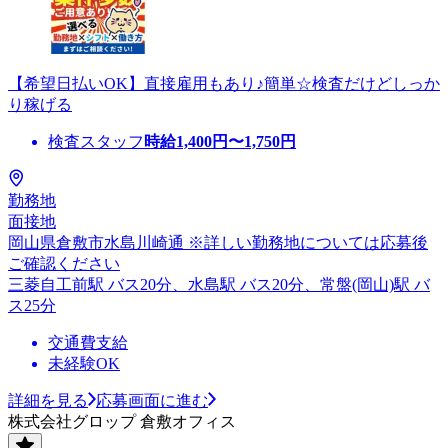
【希望日払いOK】直接雇用もあり♪簡単☆検査だけどしっか
り稼げる
検査スタッフ
時給
1,400
円〜
1,750
円
勤務地
面接地
岡山県倉敷市水島川崎通 ※詳しい勤務地については応募後
ご確認ください
三菱自工前駅 バス20分、水島駅 バス20分、常盤(岡山)駅 バ
ス25分
交通費支給
未経験OK
詳細を見る
応募画面に進む
株式会社グロップ 倉敷オフィス