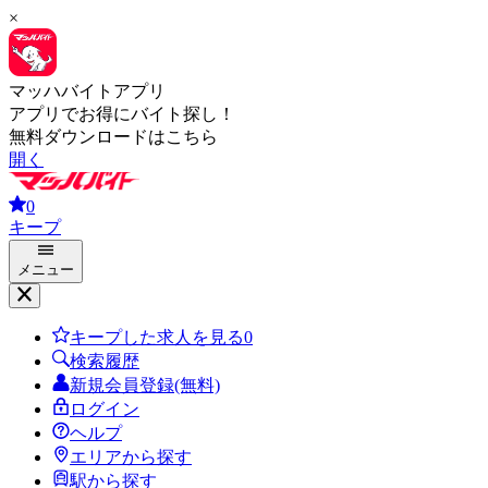
×
マッハバイトアプリ
アプリでお得にバイト探し！
無料ダウンロードはこちら
開く
0
キープ
メニュー
キープした求人を見る
0
検索履歴
新規会員登録(無料)
ログイン
ヘルプ
エリアから探す
駅から探す