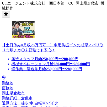
UTエージェント株式会社 西日本第一CU_岡山県倉敷市_機
械操作
【土日休み×月収28万円可！】車用防振ゴムの成形／バリ取
り☆駅チカ◎未経験でも安心！
製造スタッフ
月給
250,000
円〜
280,000
円
機械オペレーション
月給
250,000
円〜
280,000
円
軽作業・製造系
月給
250,000
円〜
280,000
円
勤務地
面接地
岡山県倉敷市
勤務詳細：倉敷市
通勤方法：徒歩/車/自転車/バイク