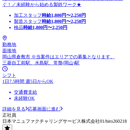
ぐ！／未経験から始める製鉄ワーク★
加工スタッフ
時給
1,800
円〜
2,250
円
製造スタッフ
時給
1,800
円〜
2,250
円
検品
時給
1,800
円〜
2,250
円
勤務地
面接地
岡山県倉敷市 ※当案件はエリアでの募集となります。
三菱自工前駅、水島駅、常盤(岡山)駅
シフト
1日7.5時間 週5日からOK
交通費支給
未経験OK
詳細を見る
応募画面に進む
正社員
日本マニュファクチャリングサービス株式会社01/hiro260218