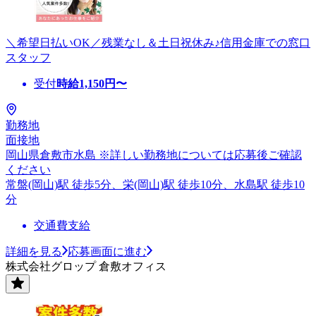
＼希望日払いOK／残業なし＆土日祝休み♪信用金庫での窓口
スタッフ
受付
時給
1,150
円〜
勤務地
面接地
岡山県倉敷市水島 ※詳しい勤務地については応募後ご確認
ください
常盤(岡山)駅 徒歩5分、栄(岡山)駅 徒歩10分、水島駅 徒歩10
分
交通費支給
詳細を見る
応募画面に進む
株式会社グロップ 倉敷オフィス