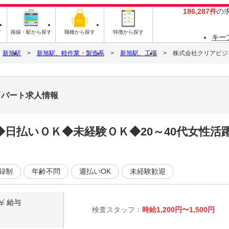
186,287件
の
す
路線・駅から探す
職種から探す
特徴から探す
キー
新旭駅
新旭駅、軽作業・製造系
新旭駅、工場
株式会社クリアビジョン
・パート求人情報
日払いＯＫ◆未経験ＯＫ◆20～40代女性活
録制
年齢不問
週払いOK
未経験歓迎
給与
検査スタッフ：
時給1,200円〜1,500円