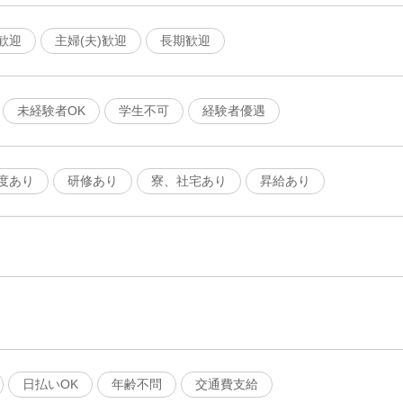
歓迎
主婦(夫)歓迎
長期歓迎
未経験者OK
学生不可
経験者優遇
度あり
研修あり
寮、社宅あり
昇給あり
日払いOK
年齢不問
交通費支給