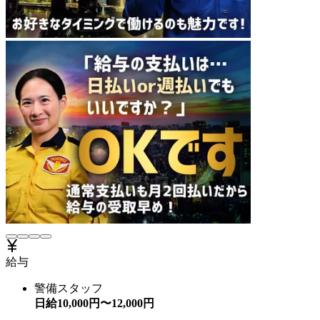
給与
警備スタッフ
日給
10,000
円〜
12,000
円