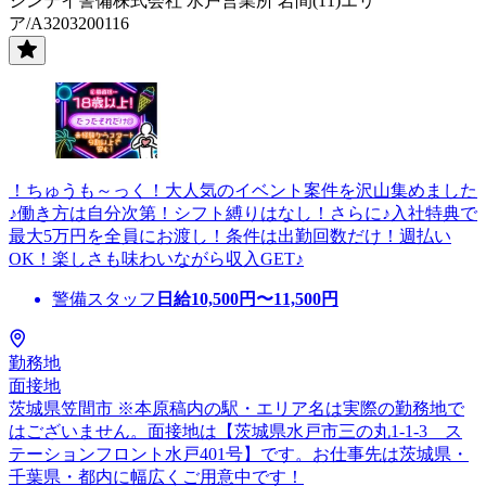
シンテイ警備株式会社 水戸営業所 岩間(11)エリ
ア/A3203200116
！ちゅうも～っく！大人気のイベント案件を沢山集めました
♪働き方は自分次第！シフト縛りはなし！さらに♪入社特典で
最大5万円を全員にお渡し！条件は出勤回数だけ！週払い
OK！楽しさも味わいながら収入GET♪
警備スタッフ
日給
10,500
円〜
11,500
円
勤務地
面接地
茨城県笠間市 ※本原稿内の駅・エリア名は実際の勤務地で
はございません。面接地は【茨城県水戸市三の丸1-1-3 ス
テーションフロント水戸401号】です。お仕事先は茨城県・
千葉県・都内に幅広くご用意中です！