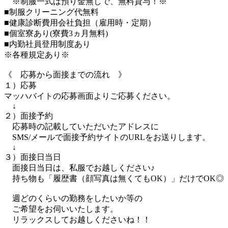
※制服一式は預り金無しで、無料貸与！※
■制服クリーニング代無料
■健康診断費用会社負担（雇用時・定期）
■個室寮あり(寮費3ヵ月無料)
■内勤社員登用制度あり
※各種規定あり※
《 応募から面接までの流れ 》
１）応募
マッハバイトの応募画面よりご応募ください。
↓
２）面接予約
応募時の記載していただいたアドレスに
SMS/メールで面接予約サイトのURLをお送りします。
↓
３）面接日当日
面接日当日は、私服でお越しください♪
持ち物も「履歴書（顔写真は無くてもOK）」だけでOK◎
週どのくらいの勤務をしたいか等の
ご希望をお伺いいたします。
リラックスしてお越しくださいね！！