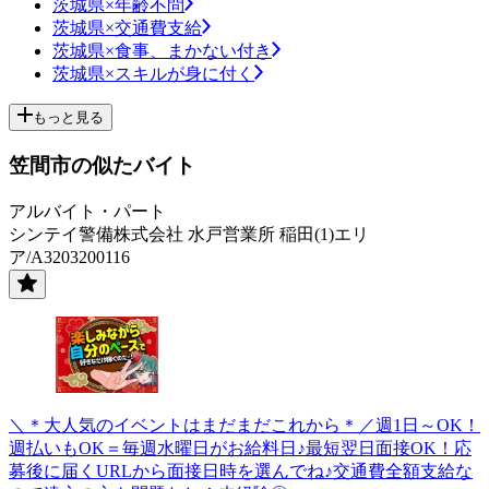
茨城県×年齢不問
茨城県×交通費支給
茨城県×食事、まかない付き
茨城県×スキルが身に付く
もっと見る
笠間市の似たバイト
アルバイト・パート
シンテイ警備株式会社 水戸営業所 稲田(1)エリ
ア/A3203200116
＼＊大人気のイベントはまだまだこれから＊／週1日～OK！
週払いもOK＝毎週水曜日がお給料日♪最短翌日面接OK！応
募後に届くURLから面接日時を選んでね♪交通費全額支給な