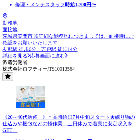
修理・メンテスタッフ
時給
1,700
円〜
勤務地
面接地
茨城県笠間市 ※詳細な勤務地につきましては、面接時にご
確認をお願いいたします
友部駅 徒歩6分、宍戸駅 徒歩14分
詳細を見る
応募画面に進む
派遣労働者
株式会社ロフティー/TS10013564
《20～40代活躍！》＊高時給◎7月中旬スタート★練り物の
仕込みや梱包などの軽作業！土日休みで着実に安定収入を
GET！