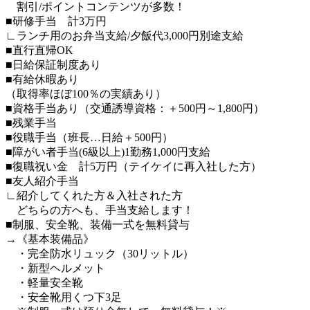
割引/ポイントコンテンツが多数！
■研修手当 計3万円
∟ランチ用のお弁当支給/夕飯代3,000円別途支給
■直行直帰OK
■日給保証制度あり
■有給休暇あり
（取得率ほぼ100％の実績あり）
■資格手当あり（交通誘導資格：＋500円～1,800円）
■残業手当
■役職手当（班長…日給＋500円）
■障がい者手当(6級以上)1勤務1,000円支給
■復職祝い金 計5万円（テイケイに再入社した方）
■友人紹介手当
∟紹介してくれた方＆入社された方
どちらの方へも、手当支給します！
■制服、安全靴、装備一式を無料貸与
→《基本装備品》
・完全防水リュック（30リットル）
・新型ヘルメット
・軽量安全靴
・安全靴用くつ下3足