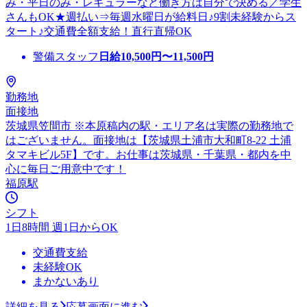
み・平日のみ・レギュラーなど働き方は自分で決める／学生
さんもOK★週払い⇒毎週水曜日が給料日♪9割未経験からス
タート♪交通費全額支給！直行直帰OK
警備スタッフ
日給
10,500
円〜
11,500
円
勤務地
面接地
茨城県笠間市 ※本原稿内の駅・エリア名は実際の勤務地で
はございません。面接地は【茨城県土浦市大和町8-22 土浦
タマキビル5F】です。お仕事は茨城県・千葉県・都内を中
心に毎日ご用意中です！
福原駅
シフト
1日8時間 週1日からOK
交通費支給
未経験OK
まかないあり
詳細を見る
応募画面に進む