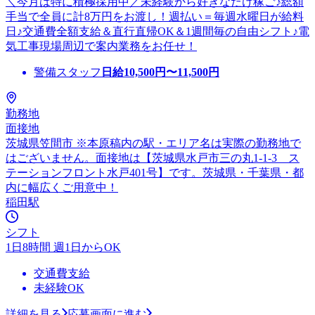
＼今月は特に積極採用中／未経験から好きなだけ稼ご♪総額
手当で全員に計8万円をお渡し！週払い＝毎週水曜日が給料
日♪交通費全額支給＆直行直帰OK＆1週間毎の自由シフト♪電
気工事現場周辺で案内業務をお任せ！
警備スタッフ
日給
10,500
円〜
11,500
円
勤務地
面接地
茨城県笠間市 ※本原稿内の駅・エリア名は実際の勤務地で
はございません。面接地は【茨城県水戸市三の丸1-1-3 ス
テーションフロント水戸401号】です。茨城県・千葉県・都
内に幅広くご用意中！
稲田駅
シフト
1日8時間 週1日からOK
交通費支給
未経験OK
詳細を見る
応募画面に進む