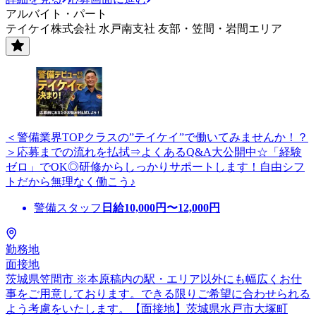
アルバイト・パート
テイケイ株式会社 水戸南支社 友部・笠間・岩間エリア
＜警備業界TOPクラスの”テイケイ”で働いてみませんか！？
＞応募までの流れを払拭⇒よくあるQ&A大公開中☆「経験
ゼロ」でOK◎研修からしっかりサポートします！自由シフ
トだから無理なく働こう♪
警備スタッフ
日給
10,000
円〜
12,000
円
勤務地
面接地
茨城県笠間市 ※本原稿内の駅・エリア以外にも幅広くお仕
事をご用意しております。できる限りご希望に合わせられる
よう考慮をいたします。【面接地】茨城県水戸市大塚町