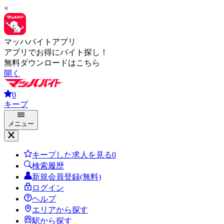
×
マッハバイトアプリ
アプリでお得にバイト探し！
無料ダウンロードはこちら
開く
0
キープ
メニュー
キープした求人を見る
0
検索履歴
新規会員登録(無料)
ログイン
ヘルプ
エリアから探す
駅から探す