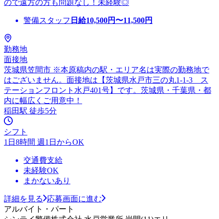
ので遠方の方も問題なし！未経験◎
警備スタッフ
日給
10,500
円〜
11,500
円
勤務地
面接地
茨城県笠間市 ※本原稿内の駅・エリア名は実際の勤務地で
はございません。面接地は【茨城県水戸市三の丸1-1-3 ス
テーションフロント水戸401号】です。茨城県・千葉県・都
内に幅広くご用意中！
稲田駅 徒歩5分
シフト
1日8時間 週1日からOK
交通費支給
未経験OK
まかないあり
詳細を見る
応募画面に進む
アルバイト・パート