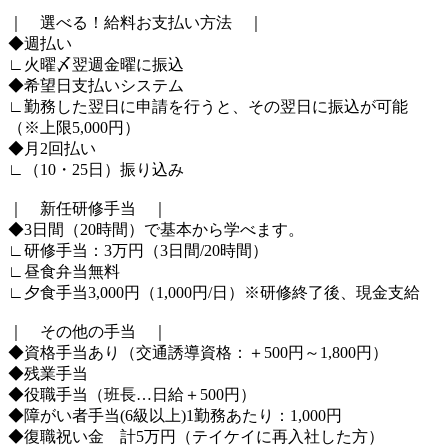
｜ 選べる！給料お支払い方法 ｜
◆週払い
∟火曜〆翌週金曜に振込
◆希望日支払いシステム
∟勤務した翌日に申請を行うと、その翌日に振込が可能
（※上限5,000円）
◆月2回払い
∟（10・25日）振り込み
｜ 新任研修手当 ｜
◆3日間（20時間）で基本から学べます。
∟研修手当：3万円（3日間/20時間）
∟昼食弁当無料
∟夕食手当3,000円（1,000円/日）※研修終了後、現金支給
｜ その他の手当 ｜
◆資格手当あり（交通誘導資格：＋500円～1,800円）
◆残業手当
◆役職手当（班長…日給＋500円）
◆障がい者手当(6級以上)1勤務あたり：1,000円
◆復職祝い金 計5万円（テイケイに再入社した方）