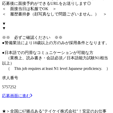
応募後に面接予約ができるURLをお送りします◎
＜ 面接当日は私服でOK ＞
＜ 履歴書持参（顔写真なしで問題ございません。） ＞
▼
▼
※※ 必ずご確認ください ※※
●警備業法により18歳以上の方のみが採用条件となります。
●日本語での円滑なコミュニケーションが可能な方
（業務上、読み書き・会話必須／日本語能力試験N1相当
以上）
（ This job requires at least N1 level Japanese proficiency. ）
求人番号
5757252
応募画面に進む
★＞全国に67拠点ある"テイケイ株式会社"！安定のお仕事