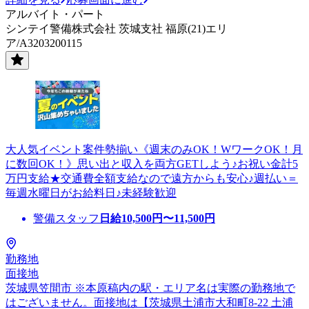
アルバイト・パート
シンテイ警備株式会社 茨城支社 福原(21)エリ
ア/A3203200115
大人気イベント案件勢揃い《週末のみOK！WワークOK！月
に数回OK！》思い出と収入を両方GETしよう♪お祝い金計5
万円支給★交通費全額支給なので遠方からも安心♪週払い＝
毎週水曜日がお給料日♪未経験歓迎
警備スタッフ
日給
10,500
円〜
11,500
円
勤務地
面接地
茨城県笠間市 ※本原稿内の駅・エリア名は実際の勤務地で
はございません。面接地は【茨城県土浦市大和町8-22 土浦