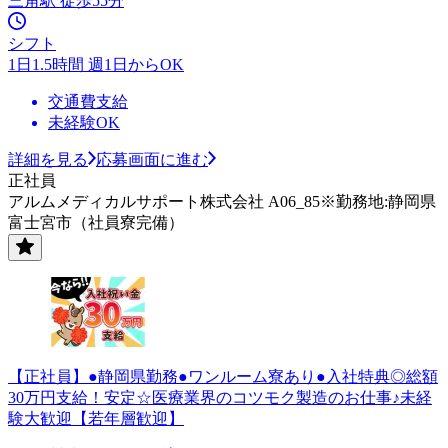
三角駅 徒歩55分
シフト
1日1.5時間 週1日からOK
交通費支給
未経験OK
詳細を見る
応募画面に進む
正社員
アルムメディカルサポート株式会社 A06_85※勤務地:静岡県
富士宮市（社員寮完備）
【正社員】●静岡県勤務●ワンルーム寮あり●入社特典◎総額
30万円支給！安定☆医療業界のコツモク製造のお仕事♪未経
験大歓迎【若年層歓迎】