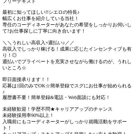
フリーテキスト
最初に知ってほしい!!シエロの特長♪
幅広くお仕事を紹介している当社！
専任のコーディネーターがあなたの希望をしっかりお伺いし
て?お仕事探しに丁寧に向き合います！
＼＼うれしい高収入×週払い♪／／
高収入でしっかり稼げる！成果に応じたインセンティブも有
り！◎
週払いでプライベートを充実させながら働けるのが、うれし
いところ☆
即日面接承ります！！
応募は1回のみでOK☆簡単登録でスグにお仕事が始められる
♪
履歴書不要！簡単登録&電話・Web面談にも対応！
未経験歓迎！学歴不問★キャリアアップのチャンス
未経験採用率90%以上！
入職前にもコーディネーターがしっかり就職活動をサポー
ト！