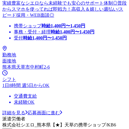
実績豊富なシエロなら未経験でも安心のサポート体制◎普段
からスマホを使ってれば即戦力！高収入＆嬉しい週払い/ス
ピード採用・WEB面談◎
携帯ショップ
時給
1,400
円〜
1,450
円
事務・受付・経理
時給
1,400
円〜
1,450
円
受付
時給
1,400
円〜
1,450
円
勤務地
面接地
熊本県天草市中村町2-6
シフト
1日8時間 週5日からOK
交通費支給
未経験OK
詳細を見る
応募画面に進む
派遣労働者
株式会社シエロ_熊本県【★】天草の携帯ショップ/KB6