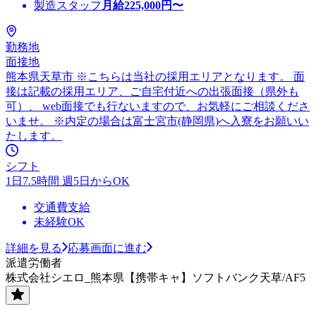
製造スタッフ
月給
225,000
円〜
勤務地
面接地
熊本県天草市 ※こちらは当社の採用エリアとなります。 面
接は記載の採用エリア、ご自宅付近への出張面接（県外も
可）、 web面接でも行ないますので、お気軽にご相談くださ
いませ。 ※内定の場合は富士宮市(静岡県)へ入寮をお願いい
たします。
シフト
1日7.5時間 週5日からOK
交通費支給
未経験OK
詳細を見る
応募画面に進む
派遣労働者
株式会社シエロ_熊本県【携帯キャ】ソフトバンク天草/AF5