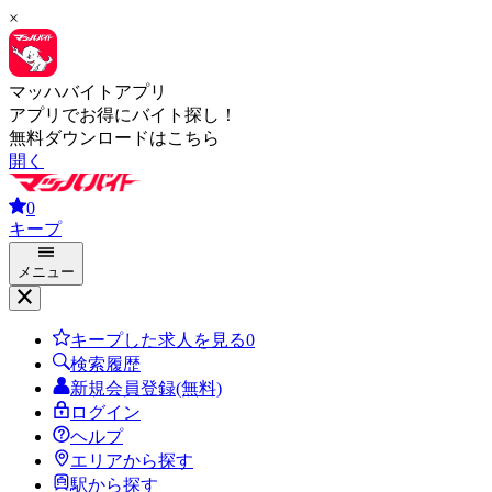
×
マッハバイトアプリ
アプリでお得にバイト探し！
無料ダウンロードはこちら
開く
0
キープ
メニュー
キープした求人を見る
0
検索履歴
新規会員登録(無料)
ログイン
ヘルプ
エリアから探す
駅から探す