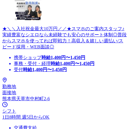
★＼＼入社祝金最大10万円／／★スマホのご案内スタッフ♪
実績豊富なシエロなら未経験でも安心のサポート体制◎普段
からスマホを使ってれば即戦力！高収入＆嬉しい週払い/ス
ピード採用・WEB面談◎
携帯ショップ
時給
1,400
円〜
1,450
円
事務・受付・経理
時給
1,400
円〜
1,450
円
受付
時給
1,400
円〜
1,450
円
勤務地
面接地
熊本県天草市中村町2-6
シフト
1日8時間 週5日からOK
交通費支給