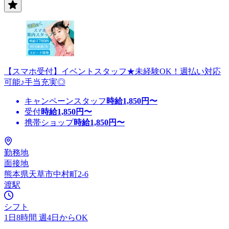
【スマホ受付】イベントスタッフ★未経験OK！週払い対応
可能♪手当充実◎
キャンペーンスタッフ
時給
1,850
円〜
受付
時給
1,850
円〜
携帯ショップ
時給
1,850
円〜
勤務地
面接地
熊本県天草市中村町2-6
渡駅
シフト
1日8時間 週4日からOK