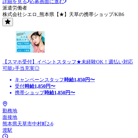
詳細を見る
応募画面に進む
派遣労働者
株式会社シエロ_熊本県【★】天草の携帯ショップ/KB6
【スマホ受付】イベントスタッフ★未経験OK！週払い対応
可能♪手当充実◎
キャンペーンスタッフ
時給
1,850
円〜
受付
時給
1,850
円〜
携帯ショップ
時給
1,850
円〜
勤務地
面接地
熊本県天草市中村町2-6
渡駅