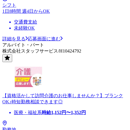
シフト
1日8時間 週4日からOK
交通費支給
未経験OK
詳細を見る
応募画面に進む
アルバイト・パート
株式会社スタッフサービス/H10424792
【資格活かして訪問介護のお仕事しませんか？】ブランク
OK♪時短勤務相談できます◎
医療・福祉系
時給
1,152
円〜
1,352
円
勤務地