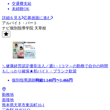
交通費支給
未経験OK
詳細を見る
応募画面に進む
アルバイト・パート
ナビ個別指導学院 天草校
＼健康経営認定優良法人／週1・1コマ～の勤務で自分の時間
もしっかり確保★初バイト・ブランク歓迎
個別指導講師
時給
1,140
円〜
1,466
円
勤務地
面接地
熊本県天草市東浜町10-1