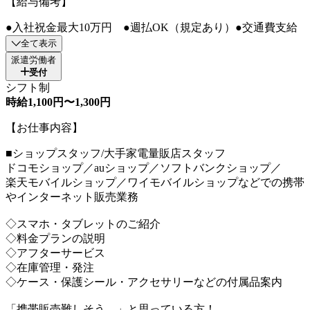
【給与備考】
●入社祝金最大10万円 ●週払OK（規定あり）●交通費支給
全て表示
派遣労働者
受付
シフト制
時給1,100円〜1,300円
【お仕事内容】
■ショップスタッフ/大手家電量販店スタッフ
ドコモショップ／auショップ／ソフトバンクショップ／
楽天モバイルショップ／ワイモバイルショップなどでの携帯
やインターネット販売業務
◇スマホ・タブレットのご紹介
◇料金プランの説明
◇アフターサービス
◇在庫管理・発注
◇ケース・保護シール・アクセサリーなどの付属品案内
「携帯販売難しそう…」と思っている方！