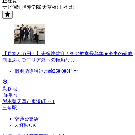
正社員
ナビ個別指導学院 天草校(正社員)
【月給25万円～】未経験歓迎！塾の教室長募集★充実の研修
制度あり◎エリア外への転勤なし
個別指導講師
月給
250,000
円〜
勤務地
面接地
熊本県天草市東浜町10-1
三角駅
交通費支給
未経験OK