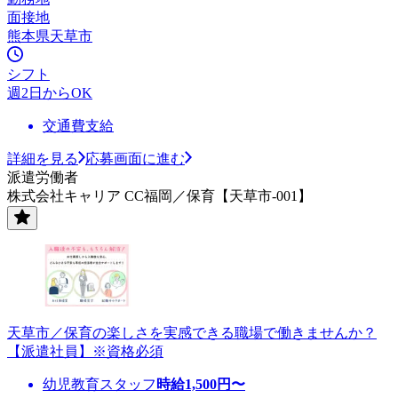
面接地
熊本県天草市
シフト
週2日からOK
交通費支給
詳細を見る
応募画面に進む
派遣労働者
株式会社キャリア CC福岡／保育【天草市-001】
天草市／保育の楽しさを実感できる職場で働きませんか？
【派遣社員】※資格必須
幼児教育スタッフ
時給
1,500
円〜