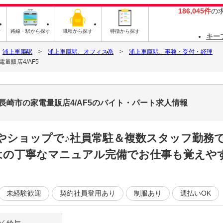
186,045件
の
す
路線・駅から探す
職種から探す
特徴から探す
キー
浦上車庫駅
浦上車庫駅、オフィス系
浦上車庫駅、事務・受付・経理
量販店4/AF5
長崎市の家電量販店4/AF5のバイト・パート求人情報
やショップで♪社員常駐＆複数スタッフ勤務
はの丁寧なマニュアル完備でお仕事も覚えやす
未経験歓迎
契約社員登用あり
制服あり
週払いOK