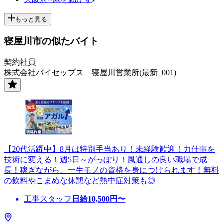
もっと見る
寝屋川市の似たバイト
契約社員
株式会社バイセップス 寝屋川営業所(最新_001)
【20代活躍中】8月は特別手当あり！未経験歓迎！力仕事を
技術に変える！週5日～がっぽり！風通しの良い職場で成
長！稼ぎながら、一生モノの資格を身につけられます！無料
の飲料やこまめな休憩など熱中症対策も◎
工事スタッフ
日給
10,500
円〜