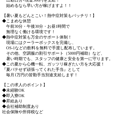
出勤日分×現金500円を支給！
始めるなら早い方が稼げますよ！！
【暑い夏もどんとこい！熱中症対策もバッチリ！】
◆こまめな休憩
午前30分・午後30分・お昼1時間で
無理なく働ける環境です！
◆熱中症対策も万全のサポート体制！
現場にはクーラーボックスを完備し、
OS-1などの飲料を無料で手渡し配布しています。
その他、空調服の割引サポート（5000円補助）など、
暑い時期でも、スタッフの健康と安全を第一に守ります。
◆この夏から心機一転、ガッツリ稼ぎたい方を大応援！
『夏バテせず頑張ってくれた手当』として
毎月1万円の皆勤手当別途支給します！
【この求人のポイント】
◆未経験OK
◆即入寮OK
◆昇給あり
◆会社補助制度あり
社会保険や所得税など