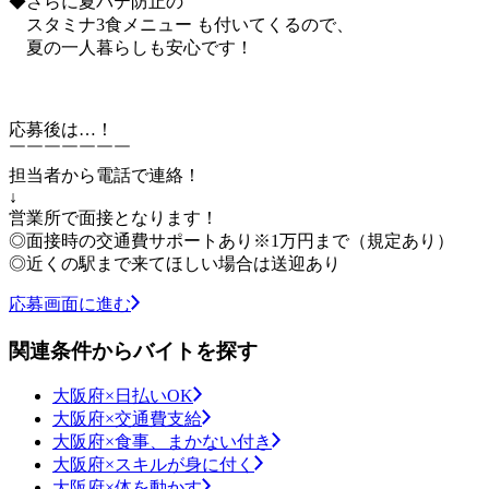
◆さらに夏バテ防止の
スタミナ3食メニュー も付いてくるので、
夏の一人暮らしも安心です！
応募後は…！
￣￣￣￣￣￣￣
担当者から電話で連絡！
↓
営業所で面接となります！
◎面接時の交通費サポートあり※1万円まで（規定あり）
◎近くの駅まで来てほしい場合は送迎あり
応募画面に進む
関連条件からバイトを探す
大阪府×日払いOK
大阪府×交通費支給
大阪府×食事、まかない付き
大阪府×スキルが身に付く
大阪府×体を動かす