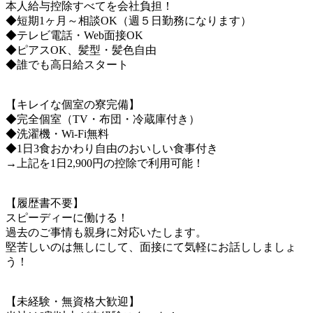
本人給与控除すべてを会社負担！
◆短期1ヶ月～相談OK（週５日勤務になります）
◆テレビ電話・Web面接OK
◆ピアスOK、髪型・髪色自由
◆誰でも高日給スタート
【キレイな個室の寮完備】
◆完全個室（TV・布団・冷蔵庫付き）
◆洗濯機・Wi-Fi無料
◆1日3食おかわり自由のおいしい食事付き
→上記を1日2,900円の控除で利用可能！
【履歴書不要】
スピーディーに働ける！
過去のご事情も親身に対応いたします。
堅苦しいのは無しにして、面接にて気軽にお話ししましょ
う！
【未経験・無資格大歓迎】