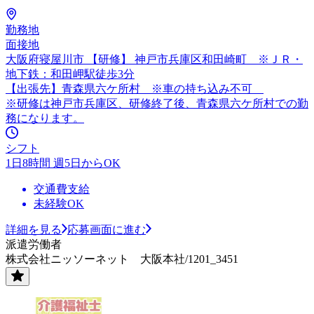
勤務地
面接地
大阪府寝屋川市 【研修】 神戸市兵庫区和田崎町 ※ＪＲ・
地下鉄：和田岬駅徒歩3分
【出張先】青森県六ケ所村 ※車の持ち込み不可
※研修は神戸市兵庫区、研修終了後、青森県六ケ所村での勤
務になります。
シフト
1日8時間 週5日からOK
交通費支給
未経験OK
詳細を見る
応募画面に進む
派遣労働者
株式会社ニッソーネット 大阪本社/1201_3451