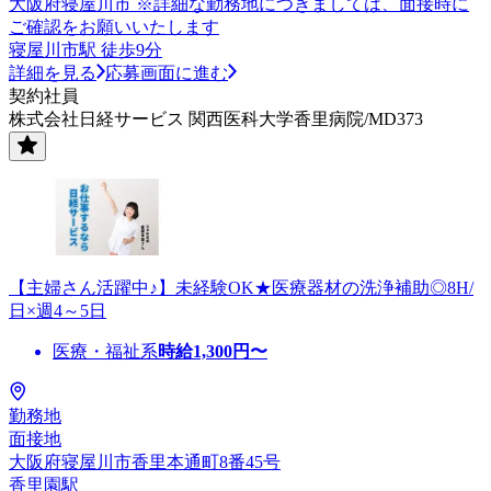
大阪府寝屋川市 ※詳細な勤務地につきましては、面接時に
ご確認をお願いいたします
寝屋川市駅 徒歩9分
詳細を見る
応募画面に進む
契約社員
株式会社日経サービス 関西医科大学香里病院/MD373
【主婦さん活躍中♪】未経験OK★医療器材の洗浄補助◎8H/
日×週4～5日
医療・福祉系
時給
1,300
円〜
勤務地
面接地
大阪府寝屋川市香里本通町8番45号
香里園駅