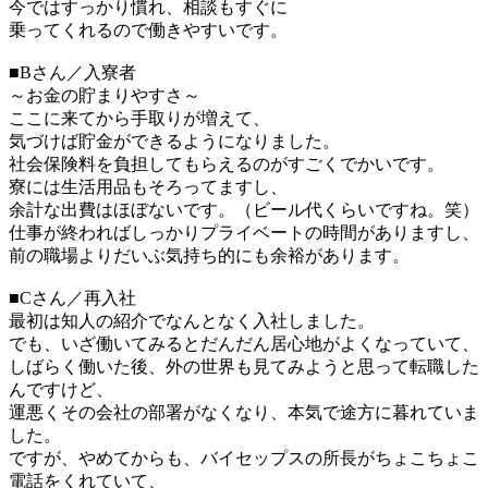
今ではすっかり慣れ、相談もすぐに
乗ってくれるので働きやすいです。
■Bさん／入寮者
～お金の貯まりやすさ～
ここに来てから手取りが増えて、
気づけば貯金ができるようになりました。
社会保険料を負担してもらえるのがすごくでかいです。
寮には生活用品もそろってますし、
余計な出費はほぼないです。（ビール代くらいですね。笑）
仕事が終わればしっかりプライベートの時間がありますし、
前の職場よりだいぶ気持ち的にも余裕があります。
■Cさん／再入社
最初は知人の紹介でなんとなく入社しました。
でも、いざ働いてみるとだんだん居心地がよくなっていて、
しばらく働いた後、外の世界も見てみようと思って転職した
んですけど、
運悪くその会社の部署がなくなり、本気で途方に暮れていま
した。
ですが、やめてからも、バイセップスの所長がちょこちょこ
電話をくれていて、