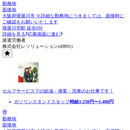
勤務地
面接地
大阪府寝屋川市 ※詳細な勤務地につきましては、面接時に
ご確認をお願いいたします
寝屋川市駅 徒歩9分
詳細を見る
応募画面に進む
派遣労働者
株式会社レソリューション(49891)
セルフサービスでの給油・接客・洗車のお仕事です！
ガソリンスタンドスタッフ
時給
1,250
円〜
1,400
円
勤務地
面接地