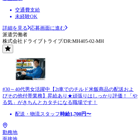
交通費支給
未経験OK
詳細を見る
応募画面に進む
派遣労働者
株式会社ドライブトライブ/DR:MH405-02-MH
#30～40代男女活躍中【2t車でのチルド米飯商品の配送およ
びその他付帯業務】昇給あり★頑張りはしっかり評価！「や
る気」がきちんとカタチになる職場です！
配送・物流スタッフ
時給
1,700
円〜
勤務地
面接地