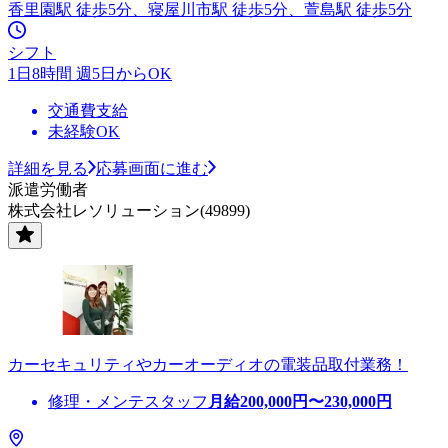
香里園駅 徒歩5分、寝屋川市駅 徒歩5分、萱島駅 徒歩5分
シフト
1日8時間 週5日からOK
交通費支給
未経験OK
詳細を見る
応募画面に進む
派遣労働者
株式会社レソリューション(49899)
カーセキュリティやカーオーディオの電装品取付業務！
修理・メンテスタッフ
月給
200,000
円〜
230,000
円