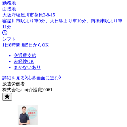
勤務地
面接地
大阪府寝屋川市葛原2-8-15
寝屋川市駅より車9分、大日駅より車10分、南摂津駅より車
11分
シフト
1日8時間 週5日からOK
交通費支給
未経験OK
まかないあり
詳細を見る
応募画面に進む
派遣労働者
株式会社aun(介護職)0061