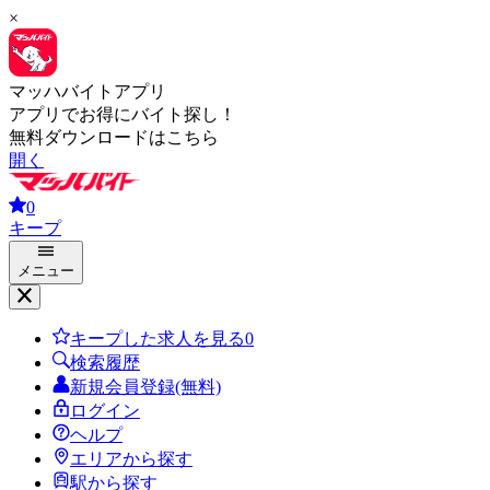
×
マッハバイトアプリ
アプリでお得にバイト探し！
無料ダウンロードはこちら
開く
0
キープ
メニュー
キープした求人を見る
0
検索履歴
新規会員登録(無料)
ログイン
ヘルプ
エリアから探す
駅から探す