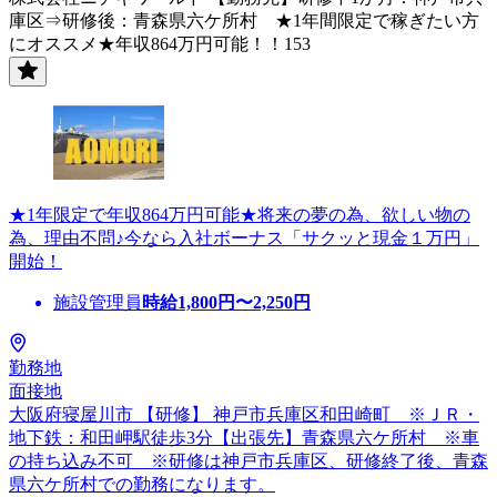
庫区⇒研修後：青森県六ケ所村 ★1年間限定で稼ぎたい方
にオススメ★年収864万円可能！！153
★1年限定で年収864万円可能★将来の夢の為、欲しい物の
為、理由不問♪今なら入社ボーナス「サクッと現金１万円」
開始！
施設管理員
時給
1,800
円〜
2,250
円
勤務地
面接地
大阪府寝屋川市 【研修】 神戸市兵庫区和田崎町 ※ＪＲ・
地下鉄：和田岬駅徒歩3分【出張先】青森県六ケ所村 ※車
の持ち込み不可 ※研修は神戸市兵庫区、研修終了後、青森
県六ケ所村での勤務になります。