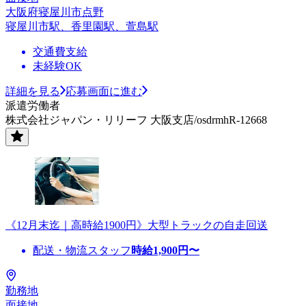
大阪府寝屋川市点野
寝屋川市駅、香里園駅、萱島駅
交通費支給
未経験OK
詳細を見る
応募画面に進む
派遣労働者
株式会社ジャパン・リリーフ 大阪支店/osdrmhR-12668
《12月末迄｜高時給1900円》大型トラックの自走回送
配送・物流スタッフ
時給
1,900
円〜
勤務地
面接地