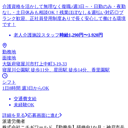
介護資格を活かして無理なく復職♪週3日～・日勤のみ・夜勤
なし・土日休みも相談OK！残業ほぼなし＆週払い対応◎ブ
ランク歓迎、正社員登用制度ありで長く安心して働ける環境
です！
老人介護施設スタッフ
時給
1,290
円〜
1,920
円
勤務地
面接地
大阪府寝屋川市打上中町3-19-33
寝屋川公園駅 徒歩11分、星田駅 徒歩14分、香里園駅
シフト
1日8時間 週3日からOK
交通費支給
未経験OK
詳細を見る
応募画面に進む
派遣労働者
株式会社ニチギワールド 【勤務先】研修中1か月：神戸市兵