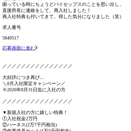
困っている時にちょうどバイセップスのことを思い出し、
直接所長に連絡をして、再入社しました！
再入社特典も付いてきて、得した気分になりました（笑）
求人番号
5849517
応募画面に進む
／／／／／／／／／／／／／／／
大好評につき再び…
＼8月入社限定キャンペーン／
※2026年8月31日迄に入社の方
／／／／／／／／／／／／／／／
▼新規入社の方に嬉しい特典！
①入社祝金2万円
②ハーネス(2万7千円相当)
③作業道具セット(1万5千円相当)