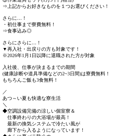
⇒上記からお好きなものを１つお選びください！
さらに…！
・初仕事まで寮費無料！
⇒食事込み◎
さらにさらに…！
▼再入社・出戻りの方も対象です！
※2026年1月1日以降に退職された方が対象
入社後、仕事が決まるまでの期間
(健康診断や道具準備などの2~3日間)は寮費無料！
もちろんご飯も3食無料！
／
あつ～い夏も快適な寮生活
＼
◆空調設備完備の涼しい個室寮＆
仕事終わりの大浴場が最高！
最新の換気システムで冷たい風が
廊下から入るようになっています！