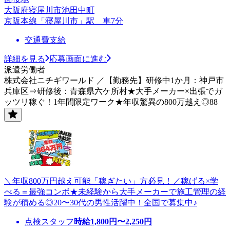
大阪府寝屋川市池田中町
京阪本線「寝屋川市」駅 車7分
交通費支給
詳細を見る
応募画面に進む
派遣労働者
株式会社ニチギワールド ／【勤務先】研修中1か月：神戸市
兵庫区⇒研修後：青森県六ケ所村★大手メーカー×出張でガ
ッツリ稼ぐ！1年間限定ワーク★年収驚異の800万越え◎88
＼年収800万円越え可能「稼ぎたい」方必見！／稼げる×学
べる＝最強コンボ★未経験から大手メーカーで施工管理の経
験が積める◎20〜30代の男性活躍中！全国で募集中♪
点検スタッフ
時給
1,800
円〜
2,250
円