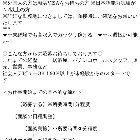
※外国人の方は就労VISAをお持ちの方 ※日本語能力試験が
Ｎ2以上の方
※詳細な勤務地につきましては、面接時にご確認をお願いい
たします。
***
★☆未経験でも高収入でガッツリ稼げる！★☆～週払い可能
♪～
◇こんな方からの応募お待ちしております◇
これまでの経歴・・・居酒屋、パチンコホールスタッフ、販
売、営業、事務など
社会人デビューOK！90％以上が未経験からのスタートで
す！
＜お仕事開始までの基本的な流れ＞
【応募する】※所要時間1分程度
↓
【面談の日程調整】
↓
【面談実施】※所要時間30分程度
↓