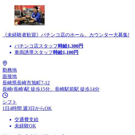
《未経験者歓迎》パチンコ店のホール、カウンター大募集!
パチンコ店スタッフ
時給
1,300
円
車両誘導スタッフ
時給
1,100
円
勤務地
面接地
長崎県長崎市旭町7-12
長崎(長崎)駅 徒歩15分、長崎駅前駅 徒歩14分
シフト
1日4時間 週3日からOK
交通費支給
未経験OK