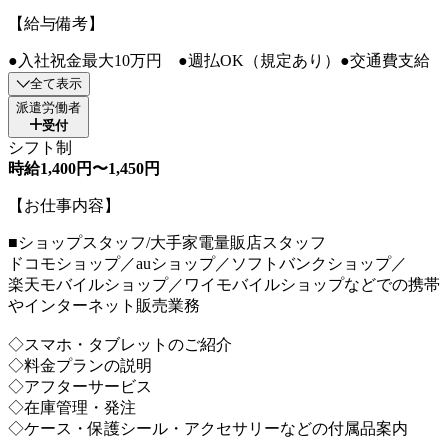
【給与備考】
●入社祝金最大10万円 ●週払OK（規定あり）●交通費支給
全て表示
派遣労働者
受付
シフト制
時給1,400円〜1,450円
【お仕事内容】
■ショップスタッフ/大手家電量販店スタッフ
ドコモショップ／auショップ／ソフトバンクショップ／
楽天モバイルショップ／ワイモバイルショップなどでの携帯
やインターネット販売業務
◇スマホ・タブレットのご紹介
◇料金プランの説明
◇アフターサービス
◇在庫管理・発注
◇ケース・保護シール・アクセサリーなどの付属品案内