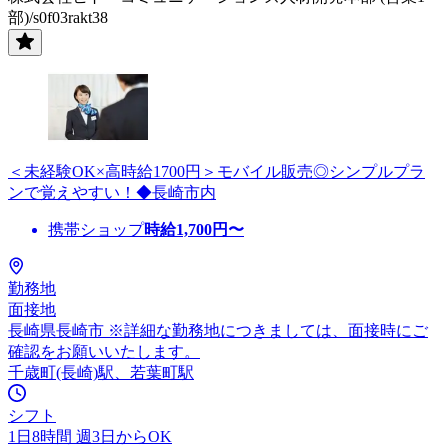
部)/s0f03rakt38
＜未経験OK×高時給1700円＞モバイル販売◎シンプルプラ
ンで覚えやすい！◆長崎市内
携帯ショップ
時給
1,700
円〜
勤務地
面接地
長崎県長崎市 ※詳細な勤務地につきましては、面接時にご
確認をお願いいたします。
千歳町(長崎)駅、若葉町駅
シフト
1日8時間 週3日からOK