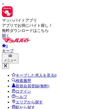
×
マッハバイトアプリ
アプリでお得にバイト探し！
無料ダウンロードはこちら
開く
0
キープ
メニュー
キープした求人を見る
0
検索履歴
新規会員登録(無料)
ログイン
ヘルプ
エリアから探す
駅から探す