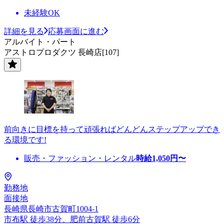
未経験OK
詳細を見る
応募画面に進む
アルバイト・パート
アストロプロダクツ 長崎店[107]
前向きに目標を持って頑張ればどんどんステップアップでき
る環境です!
販売・ファッション・レンタル
時給
1,050
円〜
勤務地
面接地
長崎県長崎市古賀町1004-1
市布駅 徒歩38分、肥前古賀駅 徒歩6分