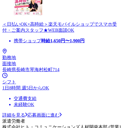
＜日払いOK×高時給＞楽天モバイルショップでスマホ受
付・ご案内スタッフ★WEB面談OK
携帯ショップ
時給
1,650
円〜
1,900
円
勤務地
面接地
長崎県長崎市琴海村松町714
シフト
1日8時間 週5日からOK
交通費支給
未経験OK
詳細を見る
応募画面に進む
派遣労働者
株式会社ヒト・コミュニケーションズ人材開発本部 (営業1