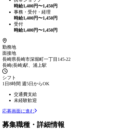
時給
1,400
円〜
1,450
円
事務・受付・経理
時給
1,400
円〜
1,450
円
受付
時給
1,400
円〜
1,450
円
勤務地
面接地
長崎県長崎市深堀町一丁目145-22
長崎(長崎)駅、浦上駅
シフト
1日8時間 週5日からOK
交通費支給
未経験歓迎
応募画面に進む
募集職種・詳細情報