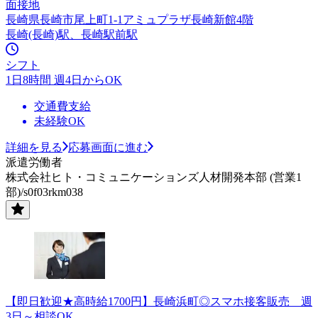
面接地
長崎県長崎市尾上町1-1アミュプラザ長崎新館4階
長崎(長崎)駅、長崎駅前駅
シフト
1日8時間 週4日からOK
交通費支給
未経験OK
詳細を見る
応募画面に進む
派遣労働者
株式会社ヒト・コミュニケーションズ人材開発本部 (営業1
部)/s0f03rkm038
【即日歓迎★高時給1700円】長崎浜町◎スマホ接客販売 週
3日～相談OK