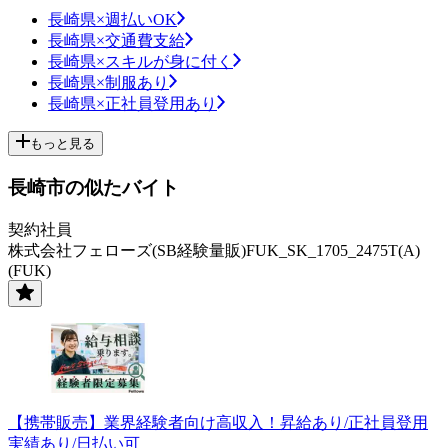
長崎県×週払いOK
長崎県×交通費支給
長崎県×スキルが身に付く
長崎県×制服あり
長崎県×正社員登用あり
もっと見る
長崎市の似たバイト
契約社員
株式会社フェローズ(SB経験量販)FUK_SK_1705_2475T(A)
(FUK)
【携帯販売】業界経験者向け高収入！昇給あり/正社員登用
実績あり/日払い可