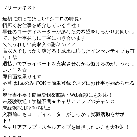
フリーテキスト
最初に知ってほしい!!シエロの特長♪
幅広くお仕事を紹介している当社！
専任のコーディネーターがあなたの希望をしっかりお伺いし
て、お仕事探しに丁寧に向き合います！
＼＼うれしい高収入×週払い♪／／
高収入でしっかり稼げる！成果に応じたインセンティブも有
り！◎
週払いでプライベートを充実させながら働けるのが、うれし
いところ☆
即日面接承ります！！
応募は1回のみでOK☆簡単登録でスグにお仕事が始められる
♪
履歴書不要！簡単登録&電話・Web面談にも対応！
未経験歓迎！学歴不問★キャリアアップのチャンス
未経験採用率90%以上！
入職前にもコーディネーターがしっかり就職活動をサポー
ト！
キャリアアップ・スキルアップを目指したい方も大歓迎！