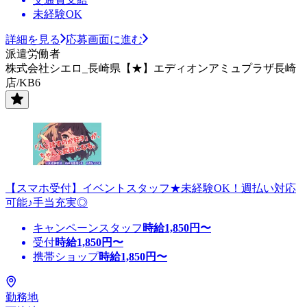
未経験OK
詳細を見る
応募画面に進む
派遣労働者
株式会社シエロ_長崎県【★】エディオンアミュプラザ長崎
店/KB6
【スマホ受付】イベントスタッフ★未経験OK！週払い対応
可能♪手当充実◎
キャンペーンスタッフ
時給
1,850
円〜
受付
時給
1,850
円〜
携帯ショップ
時給
1,850
円〜
勤務地