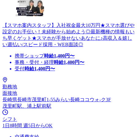
【スマホ案内スタッフ】入社祝金最大10万円★スマホ選びや
設定のお手伝い！未経験から始めよう◎最新機種の情報もい
ち早くゲット★スマホが手放せないあなたに♪高収入＆嬉し
い週払い/スピード採用・WEB面談◎
携帯ショップ
時給
1,400
円〜
事務・受付・経理
時給
1,400
円〜
受付
時給
1,400
円〜
勤務地
面接地
長崎県長崎市茂里町1‐55みらい長崎ココウォ-ク3F
茂里町駅、浦上駅前駅
シフト
1日8時間 週5日からOK
交通費支給