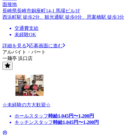
面接地
長崎県長崎市銅座町14-1 馬場ビル1F
西浜町駅 徒歩2分、観光通駅 徒歩0分、思案橋駅 徒歩3分
交通費支給
未経験OK
詳細を見る
応募画面に進む
アルバイト・パート
一麺亭 浜口店
☆未経験の方大歓迎☆
ホールスタッフ
時給
1,045
円〜
1,200
円
キッチンスタッフ
時給
1,045
円〜
1,200
円